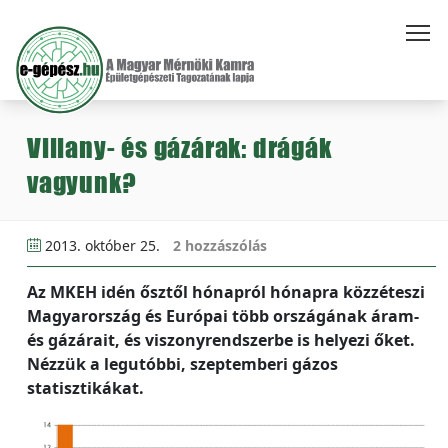
Villany- és gázárak: drágák
vagyunk?
2013. október 25.
2 hozzászólás
Az MKEH idén ősztől hónapról hónapra közzéteszi
Magyarország és Európai több országának áram-
és gázárait, és viszonyrendszerbe is helyezi őket.
Nézzük a legutóbbi, szeptemberi gázos
statisztikákat.