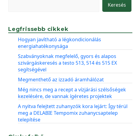
Keresés
Legfrissebb cikkek
Hogyan javítható a légkondicionálás
energiahatékonysága
Szabványoknak megfelelő, gyors és alapos
szivárgáskeresés a testo 513, 514 és 515 EX
segítségével
Megmenthető az izzadó áramhálózat
Még nincs meg a recept a vízjárási szélsőségek
kezelésére, de vannak ígéretes projektek
A nyitva felejtett zuhanyzók kora lejárt: Így térül
meg a DELABIE Tempomix zuhanycsaptelep
telepítése