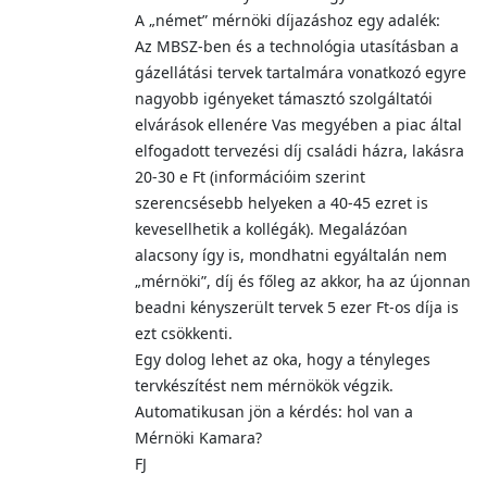
A „német” mérnöki díjazáshoz egy adalék:
Az MBSZ-ben és a technológia utasításban a
gázellátási tervek tartalmára vonatkozó egyre
nagyobb igényeket támasztó szolgáltatói
elvárások ellenére Vas megyében a piac által
elfogadott tervezési díj családi házra, lakásra
20-30 e Ft (információim szerint
szerencsésebb helyeken a 40-45 ezret is
kevesellhetik a kollégák). Megalázóan
alacsony így is, mondhatni egyáltalán nem
„mérnöki”, díj és főleg az akkor, ha az újonnan
beadni kényszerült tervek 5 ezer Ft-os díja is
ezt csökkenti.
Egy dolog lehet az oka, hogy a tényleges
tervkészítést nem mérnökök végzik.
Automatikusan jön a kérdés: hol van a
Mérnöki Kamara?
FJ