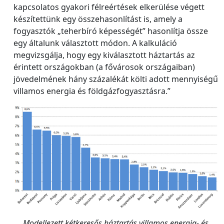
kapcsolatos gyakori félreértések elkerülése végett
készítettünk egy összehasonlítást is, amely a
fogyasztók „teherbíró képességét” hasonlítja össze
egy általunk választott módon. A kalkuláció
megvizsgálja, hogy egy kiválasztott háztartás az
érintett országokban (a fővárosok országaiban)
jövedelmének hány százalékát költi adott mennyiségű
villamos energia és földgázfogyasztásra.”
Modellezett kétkeresős háztartás villamos energia- és