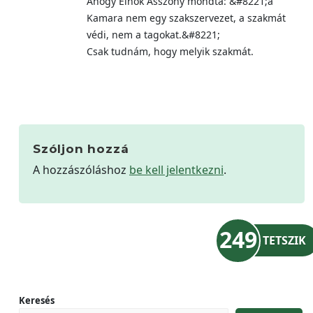
Ahogy Elnök Asszony mondta: &#8221;a
Kamara nem egy szakszervezet, a szakmát
védi, nem a tagokat.&#8221;
Csak tudnám, hogy melyik szakmát.
Szóljon hozzá
A hozzászóláshoz
be kell jelentkezni
.
249
TETSZIK
Keresés