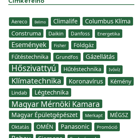
Címkefelhő
Climalife
Columbus Klíma
Aereco
Belimo
Construma
Daikin
Danfoss
Energetika
Események
Földgáz
Fisher
Gázellátás
Fűtéstechnika
Grundfos
Hőszivattyú
Hűtéstechnika
Ivóvíz
Klímatechnika
Koronavírus
Kémény
Légtechnika
Lindab
Magyar Mérnöki Kamara
Magyar Épületgépészet
MÉGSZ
Merkapt
Panasonic
OMÉN
Oktatás
Promóció