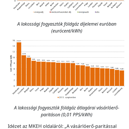
A lakossági fogyasztók földgáz díjelemei euróban
(eurócent/kWh)
A lakossági fogyasztók földgáz átlagárai vásárlóerő-
paritáson (0,01 PPS/kWh)
Idézet az MKEH oldaláról: „A vásárlóerő-paritással