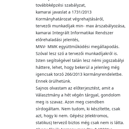
továbbképzési szabályzat,
kamarai javaslat a 1731/2013
Kormányhatározat végrehajtásáról,
tervezői munkadíjak min- max árszabályozása,
kamarai Integrált Informatikai Rendszer
előrehaladási jelentés,
MNV- MMK együttműködési megállapodás.
Szóval lesz szó a tervezői munkadíjakról is.
Isten segítségével talán lesz némi jogszabályi
háttere, lehet, hogy bekerül a jelenleg még
igencsak torzó 266/2013 kormányrendeletbe.
Ennek örülhetünk.
Sajnos olvastam az előterjesztést, amit a
Választmány a hét végén tárgyal, gondolom
meg is szavaz. Azon meg csendben
sírdogáltam. Nem tudom, ki készítette, csak
azt, hogy ki nem. Gépész (elektromos,
statikus) tervező biztos még csak nem is látta.