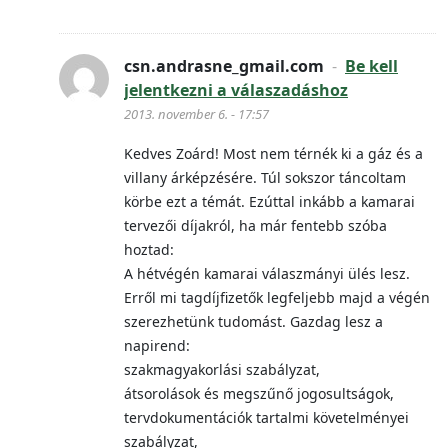
csn.andrasne_gmail.com
-
Be kell
jelentkezni a válaszadáshoz
2013. november 6. - 17:57
Kedves Zoárd! Most nem térnék ki a gáz és a
villany árképzésére. Túl sokszor táncoltam
körbe ezt a témát. Ezúttal inkább a kamarai
tervezői díjakról, ha már fentebb szóba
hoztad:
A hétvégén kamarai válaszmányi ülés lesz.
Erről mi tagdíjfizetők legfeljebb majd a végén
szerezhetünk tudomást. Gazdag lesz a
napirend:
szakmagyakorlási szabályzat,
átsorolások és megszűnő jogosultságok,
tervdokumentációk tartalmi követelményei
szabályzat,