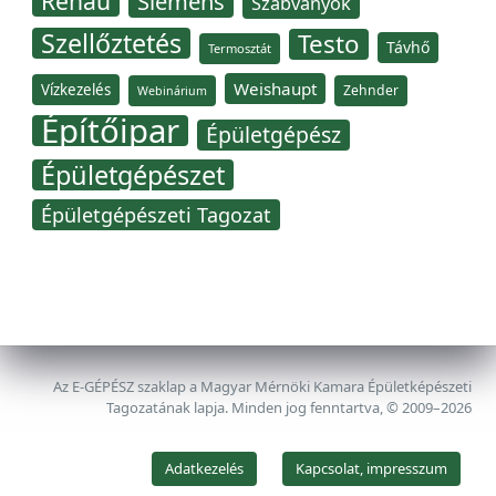
Rehau
Siemens
Szabványok
Szellőztetés
Testo
Távhő
Termosztát
Weishaupt
Vízkezelés
Zehnder
Webinárium
Építőipar
Épületgépész
Épületgépészet
Épületgépészeti Tagozat
Az E-GÉPÉSZ szaklap a Magyar Mérnöki Kamara Épületképészeti
Tagozatának lapja. Minden jog fenntartva, © 2009–2026
Adatkezelés
Kapcsolat, impresszum