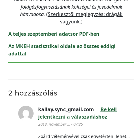
földgázfogyasztásának költségei és jövedelmük
hányadosa.
(Szerkesztői megjegyzés: drágák
vagyunk.)
A teljes szeptemberi adatsor PDF-ben
Az MKEH statisztikai oldala az összes eddigi
adattal
2 hozzászólás
kallay.sync_gmail.com
-
Be kell
jelentkezni a válaszadáshoz
2013. november 5. - 07:25
Zoárd véleményével csak egyetérteni lehet…