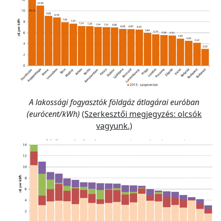
A lakossági fogyasztók földgáz átlagárai euróban
(eurócent/kWh)
(Szerkesztői megjegyzés: olcsók
vagyunk.)