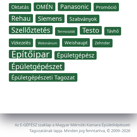
Panasonic
OMÉN
Oktatás
Promóció
Rehau
Siemens
Szabványok
Szellőztetés
Testo
Távhő
Termosztát
Weishaupt
Vízkezelés
Zehnder
Webinárium
Építőipar
Épületgépész
Épületgépészet
Épületgépészeti Tagozat
Az E-GÉPÉSZ szaklap a Magyar Mérnöki Kamara Épületképészeti
Tagozatának lapja. Minden jog fenntartva, © 2009–2026