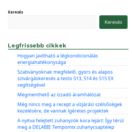
Keresés
Keresés
Legfrissebb cikkek
Hogyan javítható a légkondicionálás
energiahatékonysága
Szabványoknak megfelelő, gyors és alapos
szivárgáskeresés a testo 513, 514 és 515 EX
segítségével
Megmenthető az izzadó áramhálózat
Még nincs meg a recept a vízjárási szélsőségek
kezelésére, de vannak ígéretes projektek
A nyitva felejtett zuhanyzók kora lejárt: Így térül
meg a DELABIE Tempomix zuhanycsaptelep