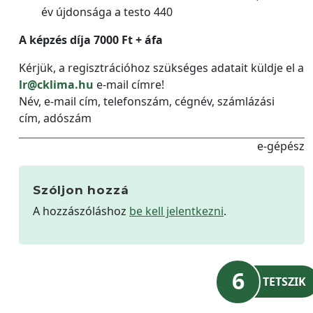
év újdonsága a testo 440
A képzés díja 7000 Ft + áfa
Kérjük, a regisztrációhoz szükséges adatait küldje el a
lr@cklima.hu
e-mail címre!
Név, e-mail cím, telefonszám, cégnév, számlázási
cím, adószám
e-gépész
Szóljon hozzá
A hozzászóláshoz
be kell jelentkezni
.
6
TETSZIK