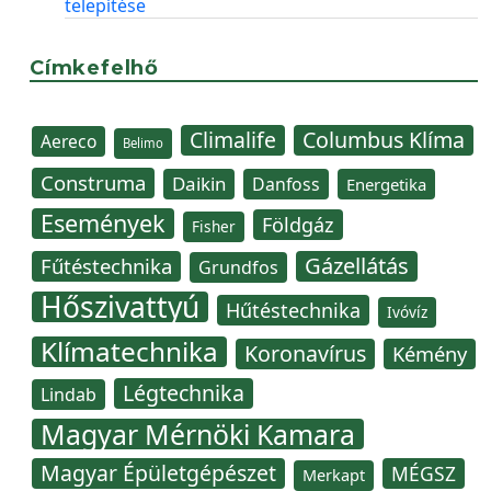
telepítése
Címkefelhő
Climalife
Columbus Klíma
Aereco
Belimo
Construma
Daikin
Danfoss
Energetika
Események
Földgáz
Fisher
Gázellátás
Fűtéstechnika
Grundfos
Hőszivattyú
Hűtéstechnika
Ivóvíz
Klímatechnika
Koronavírus
Kémény
Légtechnika
Lindab
Magyar Mérnöki Kamara
Magyar Épületgépészet
MÉGSZ
Merkapt