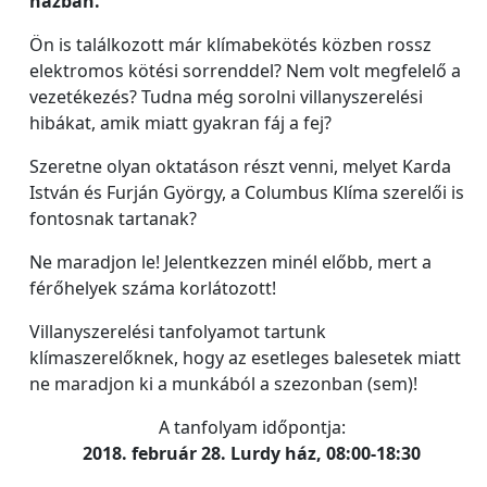
házban.
Ön is találkozott már klímabekötés közben rossz
elektromos kötési sorrenddel? Nem volt megfelelő a
vezetékezés? Tudna még sorolni villanyszerelési
hibákat, amik miatt gyakran fáj a fej?
Szeretne olyan oktatáson részt venni, melyet Karda
István és Furján György, a Columbus Klíma szerelői is
fontosnak tartanak?
Ne maradjon le! Jelentkezzen minél előbb, mert a
férőhelyek száma korlátozott!
Villanyszerelési tanfolyamot tartunk
klímaszerelőknek, hogy az esetleges balesetek miatt
ne maradjon ki a munkából a szezonban (sem)!
A tanfolyam időpontja:
2018. február 28. Lurdy ház, 08:00-18:30