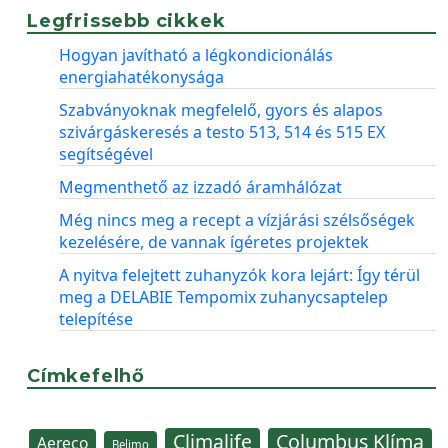
Legfrissebb cikkek
Hogyan javítható a légkondicionálás
energiahatékonysága
Szabványoknak megfelelő, gyors és alapos
szivárgáskeresés a testo 513, 514 és 515 EX
segítségével
Megmenthető az izzadó áramhálózat
Még nincs meg a recept a vízjárási szélsőségek
kezelésére, de vannak ígéretes projektek
A nyitva felejtett zuhanyzók kora lejárt: Így térül
meg a DELABIE Tempomix zuhanycsaptelep
telepítése
Címkefelhő
Climalife
Columbus Klíma
Aereco
Belimo