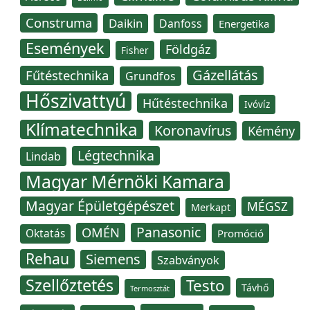
Construma
Daikin
Danfoss
Energetika
Események
Földgáz
Fisher
Gázellátás
Fűtéstechnika
Grundfos
Hőszivattyú
Hűtéstechnika
Ivóvíz
Klímatechnika
Koronavírus
Kémény
Légtechnika
Lindab
Magyar Mérnöki Kamara
Magyar Épületgépészet
MÉGSZ
Merkapt
Panasonic
OMÉN
Oktatás
Promóció
Rehau
Siemens
Szabványok
Szellőztetés
Testo
Távhő
Termosztát