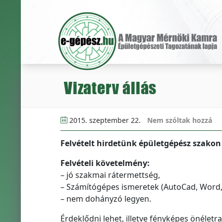
Vizaterv állás
2015. szeptember 22.
Nem szóltak hozzá
Felvételt hirdetünk épületgépész szakon
Felvételi követelmény:
– jó szakmai rátermettség,
– Számítógépes ismeretek (AutoCad, Word, 
– nem dohányzó legyen.
Érdeklődni lehet, illetve fényképes önéletra