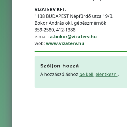
VIZATERV KFT.
1138 BUDAPEST Népfürdő utca 19/B.
Bokor András okl. gépészmérnök
359-2580, 412-1388
e-mail:
a.bokor@vizaterv.hu
web:
www.vizaterv.hu
Szóljon hozzá
A hozzászóláshoz
be kell jelentkezni
.