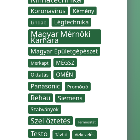
Koronavírus
Kémény
Légtechnika
Lindab
Magyar Mérnöki
Kamara
Magyar Épületgépészet
MÉGSZ
Merkapt
OMÉN
Oktatás
Panasonic
Promóció
Rehau
Siemens
Szabványok
Szellőztetés
Termosztát
Testo
Távhő
Vízkezelés