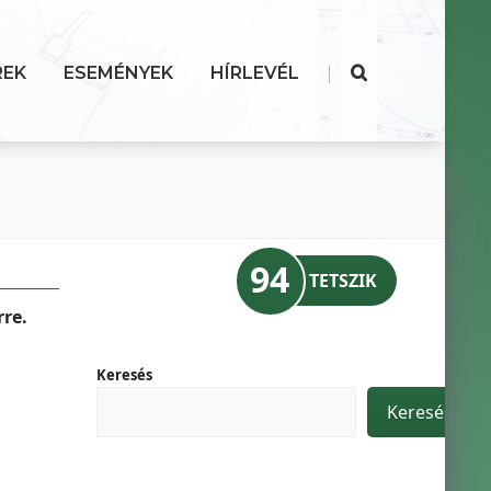
|
REK
ESEMÉNYEK
HÍRLEVÉL
94
TETSZIK
re.
Keresés
Keresés