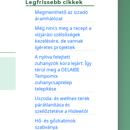
Legfrissebb cikkek
Megmenthető az izzadó
áramhálózat
Még nincs meg a recept a
vízjárási szélsőségek
kezelésére, de vannak
ígéretes projektek
A nyitva felejtett
zuhanyzók kora lejárt: Így
térül meg a DELABIE
Tempomix
zuhanycsaptelep
telepítése
Uszoda- és wellnes-terek
párátlanítása és
szellőztetése a Hidewtól
Hő- és gőzkabinok
szabványa