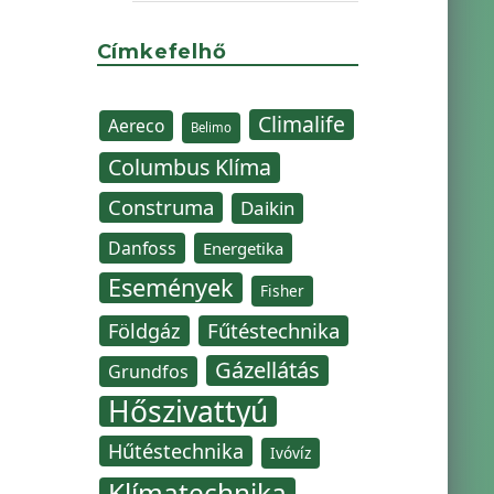
Címkefelhő
Climalife
Aereco
Belimo
Columbus Klíma
Construma
Daikin
Danfoss
Energetika
Események
Fisher
Fűtéstechnika
Földgáz
Gázellátás
Grundfos
Hőszivattyú
Hűtéstechnika
Ivóvíz
Klímatechnika