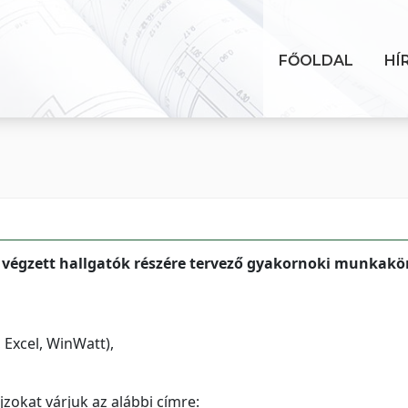
FŐOLDAL
HÍ
 végzett hallgatók részére tervező gyakornoki munkakör
Excel, WinWatt),
jzokat várjuk az alábbi címre: