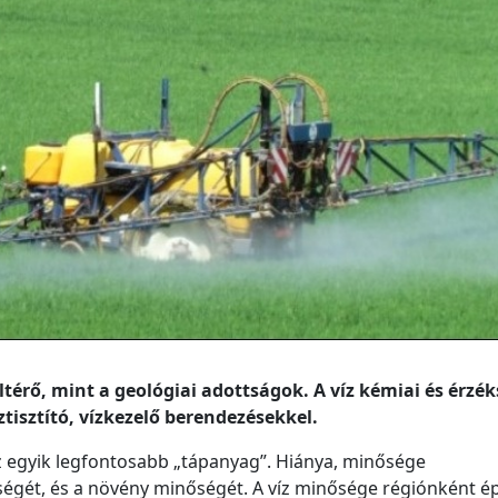
térő, mint a geológiai adottságok. A víz kémiai és érzék
isztító, vízkezelő berendezésekkel.
az egyik legfontosabb „tápanyag”. Hiánya, minősége
ségét, és a növény minőségét. A víz minősége régiónként é