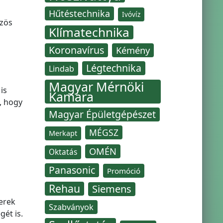
Hűtéstechnika
Ivóvíz
űzös
Klímatechnika
Koronavírus
Kémény
Légtechnika
Lindab
Magyar Mérnöki
is
Kamara
, hogy
Magyar Épületgépészet
MÉGSZ
Merkapt
OMÉN
Oktatás
Panasonic
Promóció
Rehau
Siemens
erek
Szabványok
gét is.