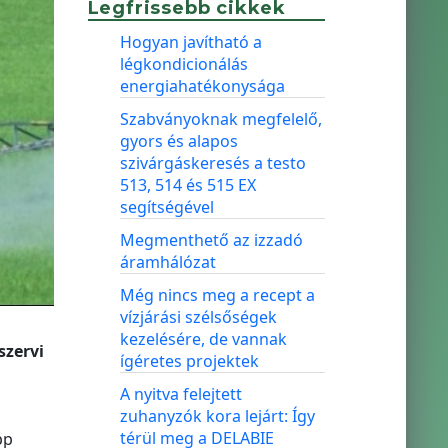
Legfrissebb cikkek
Hogyan javítható a
légkondicionálás
energiahatékonysága
Szabványoknak megfelelő,
gyors és alapos
szivárgáskeresés a testo
513, 514 és 515 EX
segítségével
Megmenthető az izzadó
áramhálózat
Még nincs meg a recept a
vízjárási szélsőségek
kezelésére, de vannak
szervi
ígéretes projektek
A nyitva felejtett
zuhanyzók kora lejárt: Így
térül meg a DELABIE
pp