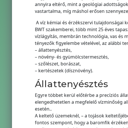
annyira eltérő, mint a geológiai adottságok
vastartalma, míg máshol erősen szennyezet
A víz kémiai és érzékszervi tulajdonságai 
BWT szakemberei, több mint 25 éves tapasz
vízlágyítás, membrán technológia, vas és m
tényezők figyelembe vételével, az alábbi te
– állattenyésztés,
– növény- és gyümölcstermesztés,
– szőlészet, borászat,
– kertészetek (dísznövény).
Állattenyésztés
Egyre többet kerül előtérbe a precíziós áll
elengedhetetlen a megfelelő vízminőség a
esetén..
A keltető üzemeknél, – a tojások keltetőjé
fontos szempont, hogy a baromfik érzékenye