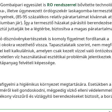
 Gombaipari egyesület is
RO rendszerrel
bővítette technoló
a-, illetve úgynevezett ördögszekér laskagomba-termeszté
yelnek, (85-95 százalékos relatív páratartalmat kívánnak at
iumban jár). Így a termesztő házakat párásító berendezése
sztül juttatják be a légtérbe, biztosítva a magas páratartalm
 dísznövénykertészetek is komoly figyelmet fordítanak a
 okokra vezethető vissza. Tapasztalataik szerint, nem megf
kell kalkulálniuk, amelyen csak kezelt vízzel való öntözéss
zeletlen víz használatával esztétikai problémák jelentkeztek
tápanyag felvételi képessége.
afigyelni a higiénikus környezet megtartására. Esetükben a
éről kell gondoskodni, mégpedig vízkő elleni védelemmel.
tékony vízszűrő és vízlágyító berendezéseket biztosít, a bo