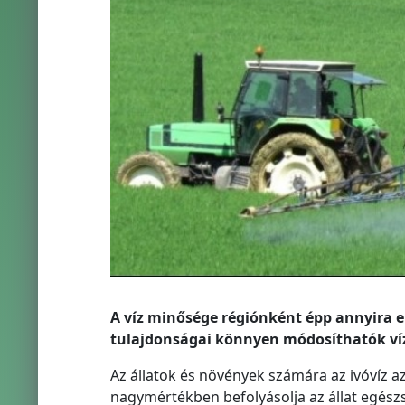
A víz minősége régiónként épp annyira el
tulajdonságai könnyen módosíthatók vízt
Az állatok és növények számára az ivóvíz 
nagymértékben befolyásolja az állat egész