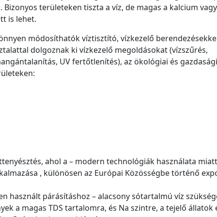
. Bizonyos területeken tiszta a víz, de magas a kalcium vagy
t is lehet.
könnyen módosíthatók víztisztító, vízkezelő berendezésekkel
talattal dolgoznak ki vízkezelő megoldásokat (vízszűrés,
angántalanítás, UV fertőtlenítés), az ökológiai és gazdaság
rületeken:
attenyésztés, ahol a – modern technológiák használata miatt
lkalmazása , különösen az Európai Közösségbe történő exp
ben használt párásításhoz – alacsony sótartalmú víz szükség
k a magas TDS tartalomra, és Na szintre, a tejelő állatok