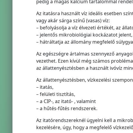
pedig a magas kalcium tartalommal rendel
Az itatásra használt víz ideális esetben szí
vagy akár sárga színű (vasas) víz:
– befolyásolja a víz élvezeti értékét, az álla
– jelentős mikrobiológiai kockázatot jelent
– hátráltatja az állomány megfelelő súlygy
Az egészségre ártalmas szennyező anyagok 
vezethet. Ezen kívül még számos probléma i
az állattenyésztésben a használt ivóvíz mi
Az állattenyésztésben, vízkezelési szempon
– itatás,
– felületi tisztítás,
– a CIP-, az itató- , valamint
– a hűtés-fűtés rendszerek.
Az itatórendszereknél ügyelni kell a mikr
kezelésére, úgy, hogy a megfelelő vízkezelő