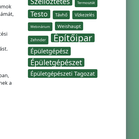
Szellőztetés
Termosztát
iumok
Testo
zámát,
Távhő
Vízkezelés
Weishaupt
Webinárium
tési
Építőipar
Zehnder
ást.
Épületgépész
Épületgépészet
Épületgépészeti Tagozat
ban,
inek a