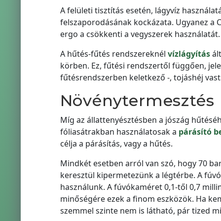
A felületi tisztítás esetén, lágyvíz használ
felszaporodásának kockázata. Ugyanez a CI
ergo a csökkenti a vegyszerek használatát.
A hűtés-fűtés rendszereknél
vízlágyítás
ált
körben. Ez, fűtési rendszertől függően, je
fűtésrendszerben keletkező -, tojáshéj vas
Növénytermesztés
Míg az állattenyésztésben a jószág hűté
fóliasátrakban használatosak a
párásító b
célja a párásítás, vagy a hűtés.
Mindkét esetben arról van szó, hogy 70 ba
keresztül kipermetezünk a légtérbe. A fúvó
használunk. A fúvókaméret 0,1-től 0,7 milli
minőségére ezek a finom eszközök. Ha kemén
szemmel szinte nem is látható, pár tized mi