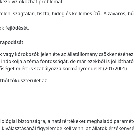
kező víz okozhat problémát.
ntelen, szagtalan, tiszta, hideg és kellemes ízű. A zavaros, b
tok fejlődését,
,
arapodását.
vagy kórokozók jelenléte az állatállomány csökkenéséhez 
ndokolja a téma fontosságát, de már ezekből is jól látható
nőségét miért is szabályozza kormányrendelet (201/2001).
tból fókuszterület az
obiológiai biztonságra, a határértékeket meghaladó paramét
 kiválasztásánál figyelembe kell venni az állatok érzékenysé