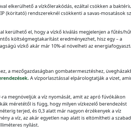
atával elkerülhető a vízkőlerakódás, ezáltal csökken a baktér
P (köritató) rendszereknél csökkenti a savas-mosatások s
al kerülhető el, hogy a vízkő kiválás megjelenjen a fűtés/hű
lentős költségmegtakarítást eredményezhet, hisz egy – a
tagságú vízkő akár már 10%-al növelheti az energiafogyaszt
séhez, a mezőgazdaságban gombatermesztéshez, üvegházak
erendezések.
A vízporlasztással elpárologtatják a vizet, am
r-ra megnöveljük a víz nyomását, amit az apró fúvókákon
kák méretétől is függ, hogy milyen vízkezelő berendezést
méterig terjed, és 0,3 alatt már nagyon érzékenyek a víz
y a víz, az akár egyetlen nap alatt is eltömítheti a szabad
lliméteres nyílást.