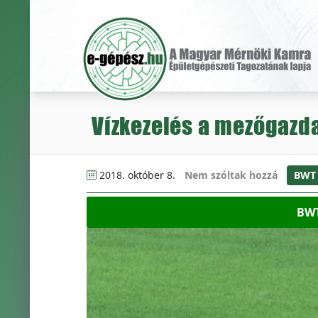
Vízkezelés a mezőgaz
2018. október 8.
Nem szóltak hozzá
BWT
BWT