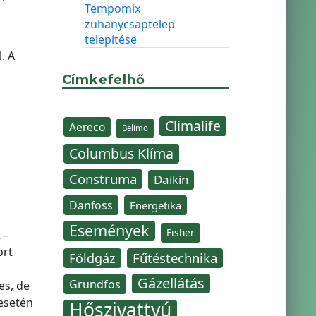
Tempomix
zuhanycsaptelep
telepítése
. A
Címkefelhő
i
Climalife
Aereco
Belimo
Columbus Klíma
Construma
Daikin
Danfoss
Energetika
Események
Fisher
 –
ort
Fűtéstechnika
Földgáz
Gázellátás
Grundfos
es, de
 esetén
Hőszivattyú