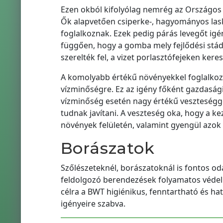
Ezen okból kifolyólag nemrég az Országos
Ők alapvetően csiperke-, hagyományos lask
foglalkoznak. Ezek pedig párás levegőt igén
függően, hogy a gomba mely fejlődési stád
szerelték fel, a vizet porlasztófejeken kere
A komolyabb értékű növényekkel foglalkozó
vízminőségre. Ez az igény főként gazdasági
vízminőség esetén nagy értékű veszteséggel 
tudnak javítani. A veszteség oka, hogy a ke
növények felületén, valamint gyengül azok 
Borászatok
Szőlészeteknél, borászatoknál is fontos od
feldolgozó berendezések folyamatos védelm
célra a BWT higiénikus, fenntartható és ha
igényeire szabva.