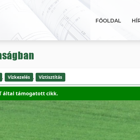
FŐOLDAL
HÍ
daságban
,
Vízkezelés
,
Víztisztítás
 által támogatott cikk.