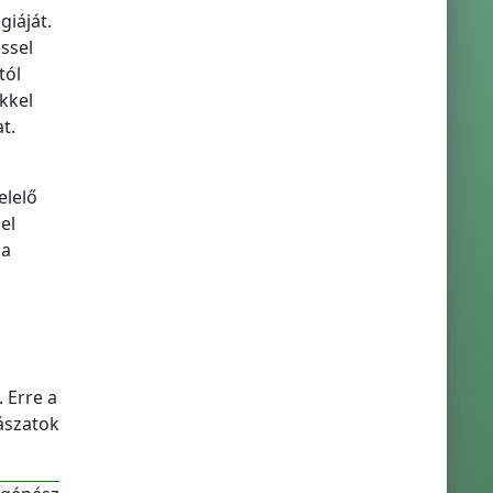
giáját.
ssel
tól
kkel
at.
elelő
el
 a
 Erre a
rászatok