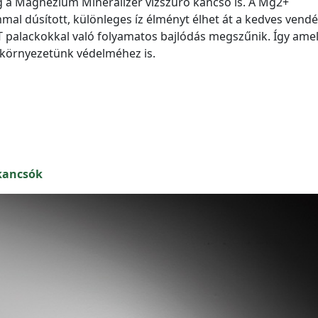
g a Magnezium Mineralizer vízszűrő kancsó is. A Mg2+
 dúsított, különleges íz élményt élhet át a kedves vendé
T palackokkal való folyamatos bajlódás megszűnik. Így amell
 környezetünk védelméhez is.
 kancsók