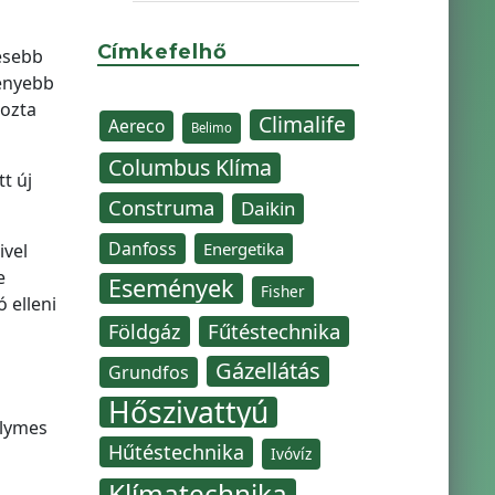
Címkefelhő
esebb
ményebb
kozta
Climalife
Aereco
Belimo
Columbus Klíma
t új
Construma
Daikin
Danfoss
Energetika
ivel
e
Események
Fisher
 elleni
Fűtéstechnika
Földgáz
Gázellátás
Grundfos
Hőszivattyú
elymes
Hűtéstechnika
Ivóvíz
Klímatechnika