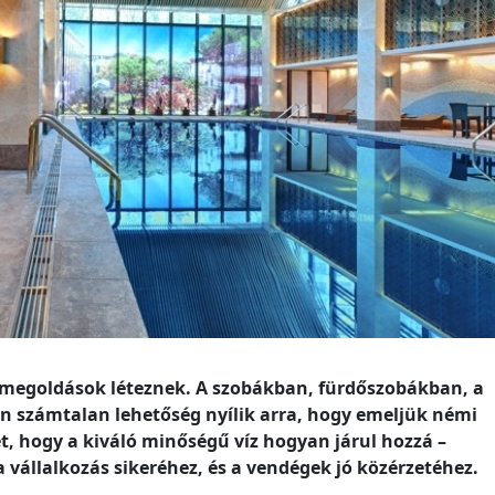
si megoldások léteznek. A szobákban, fürdőszobákban, a
n számtalan lehetőség nyílik arra, hogy emeljük némi
t, hogy a kiváló minőségű víz hogyan járul hozzá –
 vállalkozás sikeréhez, és a vendégek jó közérzetéhez.