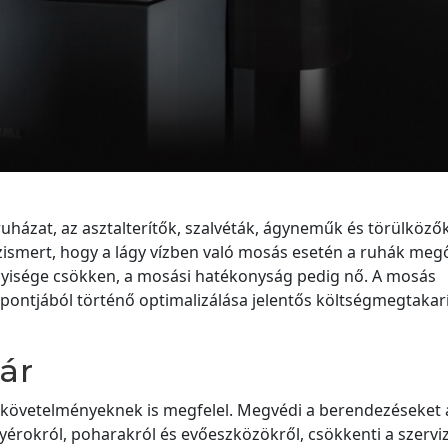
uházat, az asztalterítők, szalvéták, ágyneműk és törülköző
zismert, hogy a lágy vízben való mosás esetén a ruhák meg
isége csökken, a mosási hatékonyság pedig nő. A mosás
pontjából történő optimalizálása jelentős költségmegtakarí
ár
úbb követelményeknek is megfelel. Megvédi a berendezéseket 
ányérokról, poharakról és evőeszközökről, csökkenti a szerviz