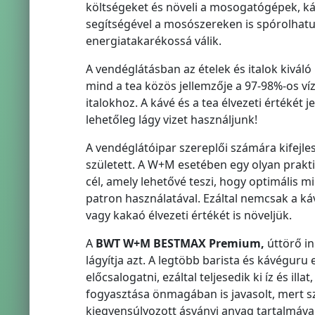
költségeket és növeli a mosogatógépek, káv
segítségével a mosószereken is spórolhatunk
energiatakarékossá válik.
A vendéglátásban az ételek és italok kiváló
mind a tea közös jellemzője a 97-98%-os ví
italokhoz. A kávé és a tea élvezeti értékét j
lehetőleg lágy vizet használjunk!
A vendéglátóipar szereplői számára kifejle
született. A W+M esetében egy olyan prakt
cél, amely lehetővé teszi, hogy optimális m
patron használatával. Ezáltal nemcsak a káv
vagy kakaó élvezeti értékét is növeljük.
A
BWT W+M BESTMAX Premium,
úttörő i
lágyítja azt. A legtöbb barista és kávéguru 
előcsalogatni, ezáltal teljesedik ki íz és 
fogyasztása önmagában is javasolt, mert sz
kiegyensúlyozott ásványi anyag tartalmával 