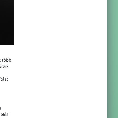
k több
őrzik
tást
a
elési