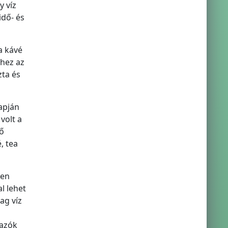
y víz
idő- és
a kávé
khez az
zta és
apján
volt a
ő
, tea
sen
l lehet
ag víz
jazók