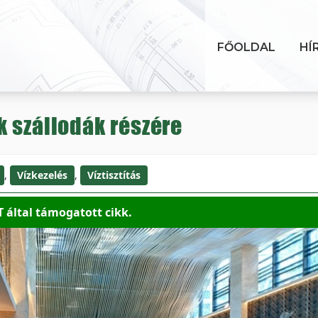
FŐOLDAL
HÍ
 szállodák részére
,
Vízkezelés
,
Víztisztítás
 által támogatott cikk.