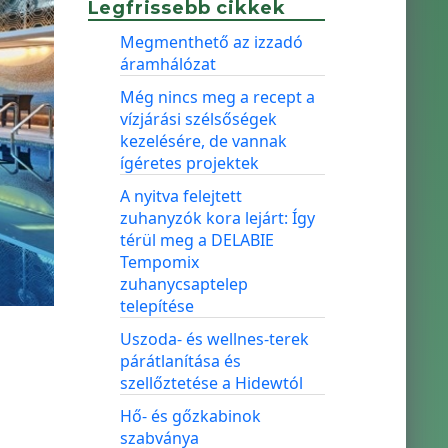
Legfrissebb cikkek
Megmenthető az izzadó
áramhálózat
Még nincs meg a recept a
vízjárási szélsőségek
kezelésére, de vannak
ígéretes projektek
A nyitva felejtett
zuhanyzók kora lejárt: Így
térül meg a DELABIE
Tempomix
zuhanycsaptelep
telepítése
Uszoda- és wellnes-terek
párátlanítása és
szellőztetése a Hidewtól
Hő- és gőzkabinok
szabványa