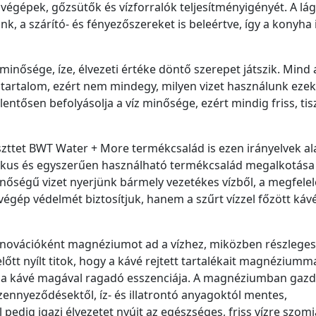
égépek, gőzsütők és vízforralók teljesítményigényét. A lág
, a szárító- és fényezőszereket is beleértve, így a konyha 
 minősége, íze, élvezeti értéke döntő szerepet játszik. Mind 
ztartalom, ezért nem mindegy, milyen vizet használunk eze
elentősen befolyásolja a víz minősége, ezért mindig friss, tis
szttet BWT Water + More termékcsalád is ezen irányelvek al
ikus és egyszerűen használható termékcsalád megalkotása 
inőségű vizet nyerjünk bármely vezetékes vízből, a megfelel
égép védelmét biztosítjuk, hanem a szűrt vízzel főzött kávé
nnovációként magnéziumot ad a vízhez, miközben részlege
előtt nyílt titok, hogy a kávé rejtett tartalékait magnéziumma
illat, a kávé magával ragadó esszenciája. A magnéziumban gazd
ennyeződésektől, íz- és illatrontó anyagoktól mentes,
pedig igazi élvezetet nyújt az egészséges, friss vízre szom