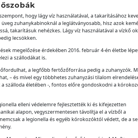
rdőszobák
zempont, hogy lágy víz használatával, a takarításához kev
z üveg zuhanykabinoknál a leglátványosabb, hisz azok ke
ssá, takarításuk nehézkes. Lágy víz használatával a vízkő o
pedig lecsökken.
sek megelőzése érdekében 2016. február 4-én életbe lépet
ezi a szállodákat is.
őfordulhat, a legfőbb fertőzőforrása pedig a zuhanyzók. M
that, – és mivel egy többhetes zuhanyzási tilalom elrendelés
 a szálloda életében -, fontos előre gondoskodni a kórokozó
ionella elleni védelemre fejlesztették ki és kifejezetten
nikai alapon, vegyszermentesen távolítja el a vízből a
 nemcsak a legionella és egyéb kórokozóktól védett, de a s
lmény.