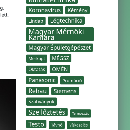
g.
Koronavírus
Kémény
ett,
Légtechnika
Lindab
Magyar Mérnöki
Kamara
Magyar Épületgépészet
MÉGSZ
Merkapt
OMÉN
Oktatás
Panasonic
Promóció
Rehau
Siemens
Szabványok
Szellőztetés
Termosztát
Testo
Távhő
Vízkezelés