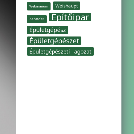
Weishaupt
Webinárium
Építőipar
Zehnder
Épületgépész
Épületgépészet
Épületgépészeti Tagozat