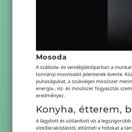
Mosoda
A szálloda- és vendéglátóiparban a munkar
tonnányi mosnivalót jelentenek évente. Kö
puhaságukat, a szükséges mosószer menny
energia-, víz- és mosószer fogyasztás szem
eredményez.
Konyha, étterem, b
A lágyított és sótlanított víz a legszigor
vízkőlerakódástól, eltűnteti a foltokat a t