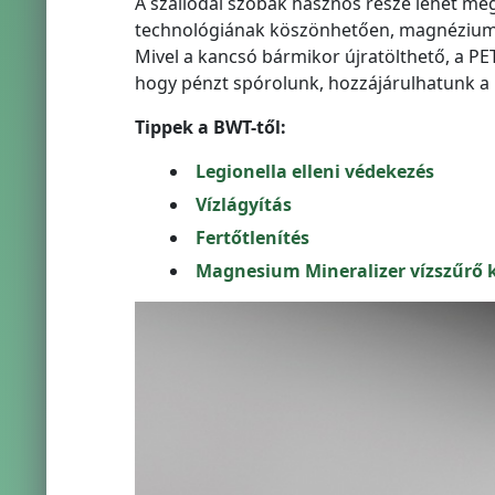
A szállodai szobák hasznos része lehet mé
technológiának köszönhetően, magnéziummal
Mivel a kancsó bármikor újratölthető, a PE
hogy pénzt spórolunk, hozzájárulhatunk a
Tippek a BWT-től:
Legionella elleni védekezés
Vízlágyítás
Fertőtlenítés
Magnesium Mineralizer vízszűrő