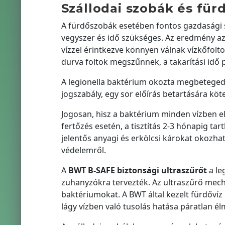
Szállodai szobák és fü
A fürdőszobák esetében fontos gazdasági s
vegyszer és idő szükséges. Az eredmény a
vízzel érintkezve könnyen válnak vízkőfolto
durva foltok megszűnnek, a takarítási idő 
A legionella baktérium okozta megbetegedé
jogszabály, egy sor előírás betartására kötel
Jogosan, hisz a baktérium minden vízben el
fertőzés esetén, a tisztítás 2-3 hónapig tar
jelentős anyagi és erkölcsi károkat okozhat
védelemről.
A
BWT B-SAFE biztonsági ultraszűrőt
a leg
zuhanyzókra tervezték. Az ultraszűrő mecha
baktériumokat. A BWT által kezelt fürdővíz
lágy vízben való tusolás hatása páratlan é