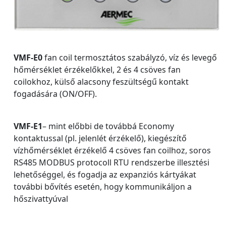
VMF-E0
fan coil termosztátos szabályzó, víz és levegő
hőmérséklet érzékelőkkel, 2 és 4 csöves fan
coilokhoz, külső alacsony feszültségű kontakt
fogadására (ON/OFF).
VMF-E1
– mint előbbi de továbbá Economy
kontaktussal (pl. jelenlét érzékelő), kiegészítő
vízhőmérséklet érzékelő 4 csöves fan coilhoz, soros
RS485 MODBUS protocoll RTU rendszerbe illesztési
lehetőséggel, és fogadja az expanziós kártyákat
további bővítés esetén, hogy kommunikáljon a
hőszivattyúval