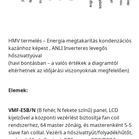
HMV termelés – Energia-megtakarítás kondenzációs
kazánhoz képest , ANLI Inverteres levegős
hőszivattyúval
(havi bontásban – a valós értékek a diagramtól
eltérhetnek az időjárási viszonyoknak megfelelően)
Elemek:
VMF-E5B/N
(B fehér, N fekete színű) panel, LCD
kijelzővel a központi vezérlést biztosítja fan coil
rendszerhez, 64 master zónáig, és masterenként 5-5
slave fan coillal. Vezérli a hőszivattyút/folyadékhűtőt,