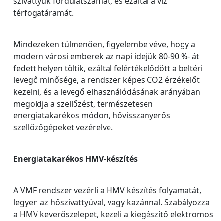
szivattyúk fordulatszámát, és ezáltal a víz
térfogatáramát.
Mindezeken túlmenően, figyelembe véve, hogy a
modern városi emberek az napi idejük 80-90 %- át
fedett helyen töltik, ezáltal felértékelődött a beltéri
levegő minősége, a rendszer képes CO2 érzékelőt
kezelni, és a levegő elhasználódásának arányában
megoldja a szellőzést, természetesen
energiatakarékos módon, hővisszanyerős
szellőzőgépeket vezérelve.
Energiatakarékos HMV-készítés
A VMF rendszer vezérli a HMV készítés folyamatát,
legyen az hőszivattyúval, vagy kazánnal. Szabályozza
a HMV keverőszelepet, kezeli a kiegészítő elektromos