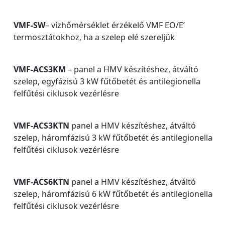
VMF-SW
– vízhőmérséklet érzékelő VMF EO/E’
termosztátokhoz, ha a szelep elé szereljük
VMF-ACS3KM
– panel a HMV készítéshez, átváltó
szelep, egyfázisú 3 kW fűtőbetét és antilegionella
felfűtési ciklusok vezérlésre
VMF-ACS3KTN
panel a HMV készítéshez, átváltó
szelep, háromfázisú 3 kW fűtőbetét és antilegionella
felfűtési ciklusok vezérlésre
VMF-ACS6KTN
panel a HMV készítéshez, átváltó
szelep, háromfázisú 6 kW fűtőbetét és antilegionella
felfűtési ciklusok vezérlésre