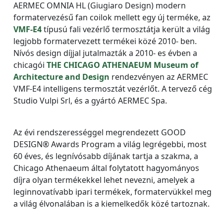
AERMEC OMNIA HL (Giugiaro Design) modern
formatervezésű fan coilok mellett egy új terméke, az
VMF-E4
típusú fali vezérlő termosztátja került a világ
legjobb formatervezett termékei közé 2010- ben.
Nívós design díjjal jutalmazták a 2010- es évben a
chicagói
THE CHICAGO ATHENAEUM Museum of
Architecture and Design
rendezvényen az AERMEC
VMF-E4 intelligens termosztát vezérlőt. A tervező cég
Studio Vulpi Srl, és a gyártó AERMEC Spa.
Az évi rendszerességgel megrendezett GOOD
DESIGN® Awards Program a világ legrégebbi, most
60 éves, és legnívósabb díjának tartja a szakma, a
Chicago Athenaeum által folytatott hagyományos
díjra olyan termékekkel lehet nevezni, amelyek a
leginnovatívabb ipari termékek, formatervükkel meg
a világ élvonalában is a kiemelkedők közé tartoznak.