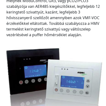
melynek ModuControl, GR3, vagy pCO2/PCO3
szabályzója van AER485 kiegészítőkkel, legfeljebb 12
keringtető szivattyút, kazánt, legfeljebb 3
hővisszanyerő szellőzőt amennyiben azok VMF-VOC
érzékelőkkel ellátottak. Továbbá szabályozza a HMV
termelést keringtető szivattyú vagy váltószelep
vezérlésével a puffer hőmérséklet alapján.