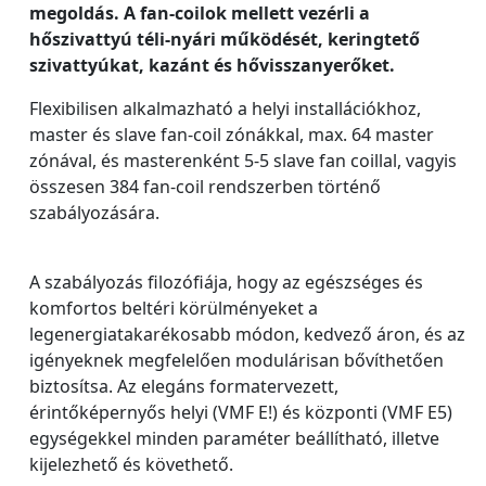
megoldás. A fan-coilok mellett vezérli a
hőszivattyú téli-nyári működését, keringtető
szivattyúkat, kazánt és hővisszanyerőket.
Flexibilisen alkalmazható a helyi installációkhoz,
master és slave fan-coil zónákkal, max. 64 master
zónával, és masterenként 5-5 slave fan coillal, vagyis
összesen 384 fan-coil rendszerben történő
szabályozására.
A szabályozás filozófiája, hogy az egészséges és
komfortos beltéri körülményeket a
legenergiatakarékosabb módon, kedvező áron, és az
igényeknek megfelelően modulárisan bővíthetően
biztosítsa. Az elegáns formatervezett,
érintőképernyős helyi (VMF E!) és központi (VMF E5)
egységekkel minden paraméter beállítható, illetve
kijelezhető és követhető.