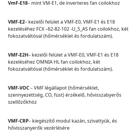
VmF-E18
– mint VM-E1, de inverteres fan coilokhoz
VMF-E2
– kezelői felület a VMF-E0, VMF-E1 és E18
kezeléséhez FCX –62-82-102 -U_S_AS fan coilokhoz, két
fokozatváltóval (hőmérséklet és fordulatszám).
VMF-E2H
– kezelői felület a VMF-E0, VMF-E1 és E18
kezeléséhez OMNIA HL fan coilokhoz, két
fokozatváltóval (hőmérséklet és fordulatszám).
VMF-VOC
– VMF légállapot (hőmérséklet,
szennyezettség, CO, füst) érzékelő, hővisszabyerős
szellőzőkhöz
VMF-CRP
– kiegészítő modul kazán, szivattyúk, és
hővisszanyerők vezérlésére