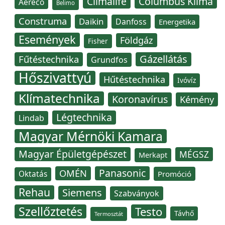
Climalife
Columbus Klíma
Aereco
Belimo
Construma
Daikin
Danfoss
Energetika
Események
Földgáz
Fisher
Gázellátás
Fűtéstechnika
Grundfos
Hőszivattyú
Hűtéstechnika
Ivóvíz
Klímatechnika
Koronavírus
Kémény
Légtechnika
Lindab
Magyar Mérnöki Kamara
Magyar Épületgépészet
MÉGSZ
Merkapt
Panasonic
OMÉN
Oktatás
Promóció
Rehau
Siemens
Szabványok
Szellőztetés
Testo
Távhő
Termosztát