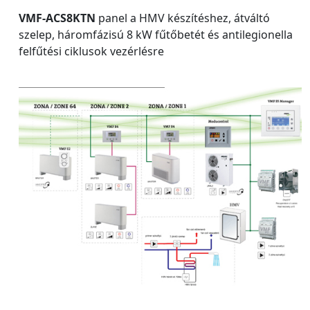
VMF-ACS8KTN
panel a HMV készítéshez, átváltó
szelep, háromfázisú 8 kW fűtőbetét és antilegionella
felfűtési ciklusok vezérlésre