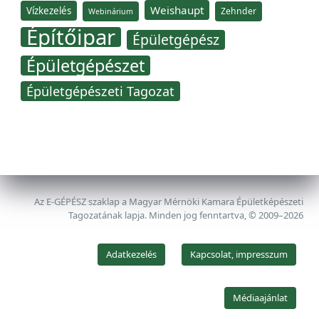
Weishaupt
Vízkezelés
Zehnder
Webinárium
Építőipar
Épületgépész
Épületgépészet
Épületgépészeti Tagozat
Az E-GÉPÉSZ szaklap a Magyar Mérnöki Kamara Épületképészeti
Tagozatának lapja. Minden jog fenntartva, © 2009–2026
Adatkezelés
Kapcsolat, impresszum
Médiaajánlat