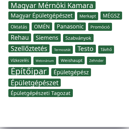
Magyar Mérnöki Kamara
Magyar Épületgépészet
MÉGSZ
Merkapt
Panasonic
OMÉN
Oktatás
Promóció
Rehau
Siemens
Szabványok
Szellőztetés
Testo
Távhő
Termosztát
Weishaupt
Vízkezelés
Zehnder
Webinárium
Építőipar
Épületgépész
Épületgépészet
Épületgépészeti Tagozat