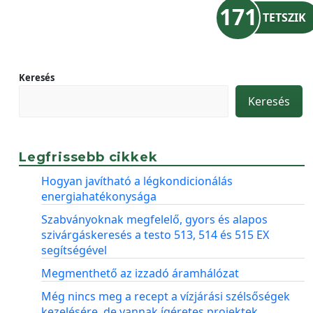
171
TETSZIK
Keresés
Keresés
Legfrissebb cikkek
Hogyan javítható a légkondicionálás
energiahatékonysága
Szabványoknak megfelelő, gyors és alapos
szivárgáskeresés a testo 513, 514 és 515 EX
segítségével
Megmenthető az izzadó áramhálózat
Még nincs meg a recept a vízjárási szélsőségek
kezelésére, de vannak ígéretes projektek