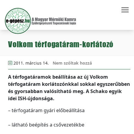
Volkom térfogatáram-korlátozó
2011. március 14.
Nem szóltak hozzá
A térfogatáramok beállítása az új Volkom
térfogatáram korlátozónkkal sokkal egyszerűbben
és gyorsabban valósítható meg. A Schako egyik
idei ISH-újdonsága.
– térfogatáram gyári előbeállítása
– látható beépítés a csővezetékbe