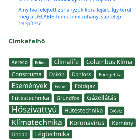
A nyitva felejtett zuhanyzók kora lejárt: Így térül
meg a DELABIE Tempomix zuhanycsaptelep
telepítése
Címkefelhő
Climalife
Columbus Klíma
Aereco
Belimo
Construma
Daikin
Danfoss
Energetika
Események
Földgáz
Fisher
Gázellátás
Fűtéstechnika
Grundfos
Hőszivattyú
Hűtéstechnika
Ivóvíz
Klímatechnika
Koronavírus
Kémény
Légtechnika
Lindab