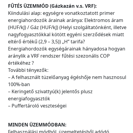
FÛTÉS ÜZEMMÓD (Gázkazán v.s. VRF):
Kiindulási alap: egységre vonatkoztatott primer
energiahordozók árainak aránya: Elektromos áram
(HUF/kJ) / Gáz (HUF/kJ) (Helyi szolgáltatónként, illetve
nagyfogyasztókkal kötött egyéni szerződések miatt
eltérő értékű (2,9 – 3,5)) „H” tarifa?
Energiahordozók egységárainak hányadosa hogyan
aránylik a VRF rendszer fűtési szezonális COP
értékéhez ?
További tényezők:
– A felhasznált tüzelőanyag égéshője nem hasznosul
100%-ban
– Keringető szivattyú(k) jelentős plusz
energiafogyasztók
– Puffertároló veszteségei
MINDEN ÜZEMMÓDBAN:
Felhasználási módból, üzemeltetésből adódó