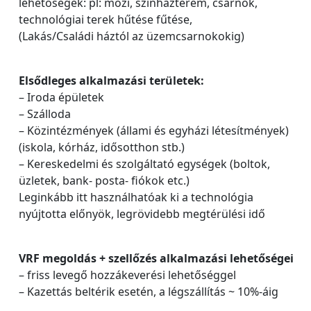
lehetőségek: pl: mozi, színházterem, csarnok,
technológiai terek hűtése fűtése,
(Lakás/Családi háztól az üzemcsarnokokig)
Elsődleges alkalmazási területek:
– Iroda épületek
– Szálloda
– Közintézmények (állami és egyházi létesítmények)
(iskola, kórház, idősotthon stb.)
– Kereskedelmi és szolgáltató egységek (boltok,
üzletek, bank- posta- fiókok etc.)
Leginkább itt használhatóak ki a technológia
nyújtotta előnyök, legrövidebb megtérülési idő
VRF megoldás + szellőzés alkalmazási lehetőségei
– friss levegő hozzákeverési lehetőséggel
– Kazettás beltérik esetén, a légszállítás ~ 10%-áig