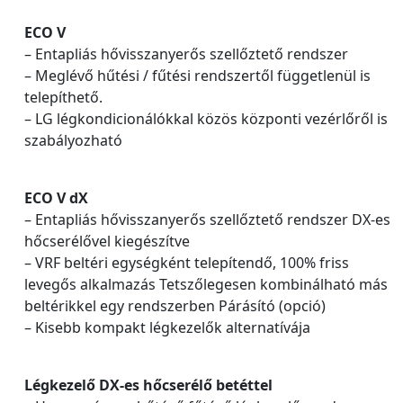
ECO V
– Entapliás hővisszanyerős szellőztető rendszer
– Meglévő hűtési / fűtési rendszertől függetlenül is
telepíthető.
– LG légkondicionálókkal közös központi vezérlőről is
szabályozható
ECO V dX
– Entapliás hővisszanyerős szellőztető rendszer DX-es
hőcserélővel kiegészítve
– VRF beltéri egységként telepítendő, 100% friss
levegős alkalmazás Tetszőlegesen kombinálható más
beltérikkel egy rendszerben Párásító (opció)
– Kisebb kompakt légkezelők alternatívája
Légkezelő DX-es hőcserélő betéttel