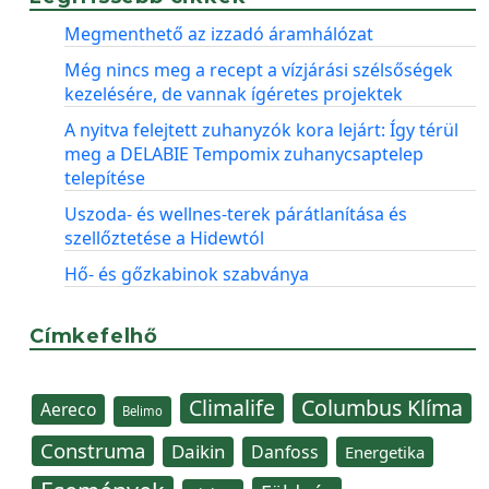
Megmenthető az izzadó áramhálózat
Még nincs meg a recept a vízjárási szélsőségek
kezelésére, de vannak ígéretes projektek
A nyitva felejtett zuhanyzók kora lejárt: Így térül
meg a DELABIE Tempomix zuhanycsaptelep
telepítése
Uszoda- és wellnes-terek párátlanítása és
szellőztetése a Hidewtól
Hő- és gőzkabinok szabványa
Címkefelhő
Climalife
Columbus Klíma
Aereco
Belimo
Construma
Daikin
Danfoss
Energetika