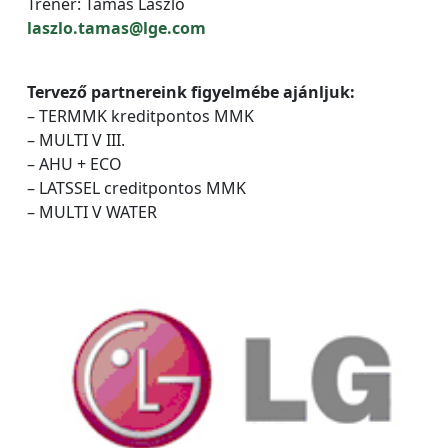
Tréner: Tamás László
laszlo.tamas@lge.com
Tervező partnereink figyelmébe ajánljuk:
– TERMMK kreditpontos MMK
– MULTI V III.
– AHU + ECO
– LATSSEL creditpontos MMK
– MULTI V WATER