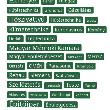
Események
Földgáz
Fisher
Gázellátás
Fűtéstechnika
Grundfos
Hőszivattyú
Hűtéstechnika
Ivóvíz
Klímatechnika
Koronavírus
Kémény
Légtechnika
Lindab
Magyar Mérnöki Kamara
Magyar Épületgépészet
MÉGSZ
Merkapt
Panasonic
OMÉN
Oktatás
Promóció
Rehau
Siemens
Szabványok
Szellőztetés
Testo
Távhő
Termosztát
Weishaupt
Vízkezelés
Zehnder
Webinárium
Építőipar
Épületgépész