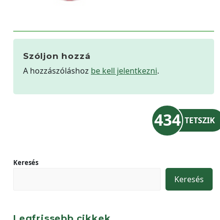
Szóljon hozzá
A hozzászóláshoz
be kell jelentkezni
.
434
TETSZIK
Keresés
Keresés
Legfrissebb cikkek