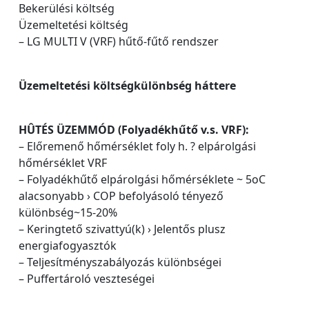
Bekerülési költség
Üzemeltetési költség
– LG MULTI V (VRF) hűtő-fűtő rendszer
Üzemeltetési költségkülönbség háttere
HÛTÉS ÜZEMMÓD (Folyadékhűtő v.s. VRF):
– Előremenő hőmérséklet foly h. ? elpárolgási
hőmérséklet VRF
– Folyadékhűtő elpárolgási hőmérséklete ~ 5oC
alacsonyabb › COP befolyásoló tényező
különbség~15-20%
– Keringtető szivattyú(k) › Jelentős plusz
energiafogyasztók
– Teljesítményszabályozás különbségei
– Puffertároló veszteségei