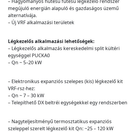
– Hagyományos hűtésű fűtésű légkezelő rendszer
megújuló energián alapuló és gazdaságos üzemű
alternatívája.
– Új VRF alkalmazási területek
Légkezelős alkalmazási lehetőségek:
– Légkezelős alkalmazás kereskedelmi split kültéri
egységgel PUCKA0
– Qn ~ 5–20 kW
– Elektronikus expanziós szelepes (kis) légkezelő kit
VRF-rsz-hez:
– Qn ~ 7 – 30 kW
– Telepíthető DX beltréi egységekkel egy rendszerben
– Nagyteljesítményű termosztatikus expanziós
szeleppel szerelt légkezelő kit Qn: ~25 – 120 kW