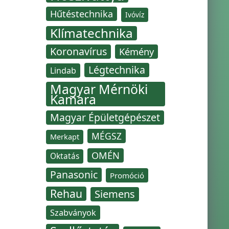
Hűtéstechnika
Ivóvíz
Klímatechnika
Koronavírus
Kémény
Légtechnika
Lindab
Magyar Mérnöki
Kamara
Magyar Épületgépészet
MÉGSZ
Merkapt
OMÉN
Oktatás
Panasonic
Promóció
Rehau
Siemens
Szabványok