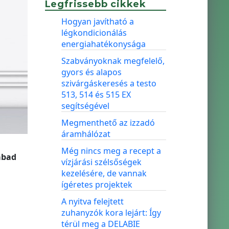
Legfrissebb cikkek
Hogyan javítható a
légkondicionálás
energiahatékonysága
Szabványoknak megfelelő,
gyors és alapos
szivárgáskeresés a testo
513, 514 és 515 EX
segítségével
Megmenthető az izzadó
áramhálózat
Még nincs meg a recept a
abad
vízjárási szélsőségek
kezelésére, de vannak
ígéretes projektek
A nyitva felejtett
zuhanyzók kora lejárt: Így
térül meg a DELABIE