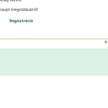
haupt megoldásairól!
Regisztráció
e