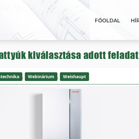
FŐOLDAL
HÍ
attyúk kiválasztása adott felada
stechnika
,
Webinárium
,
Weishaupt