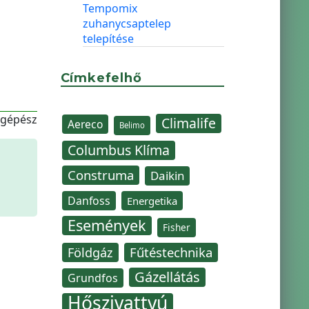
Tempomix
zuhanycsaptelep
telepítése
Címkefelhő
-gépész
Climalife
Aereco
Belimo
Columbus Klíma
Construma
Daikin
Danfoss
Energetika
Események
Fisher
Fűtéstechnika
Földgáz
Gázellátás
Grundfos
Hőszivattyú