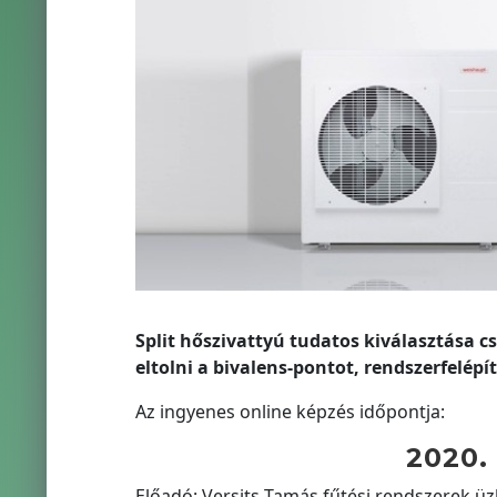
Split hőszivattyú tudatos kiválasztása c
eltolni a bivalens-pontot, rendszerfelép
Az ingyenes online képzés időpontja:
2020. 
Előadó: Versits Tamás fűtési rendszerek üz