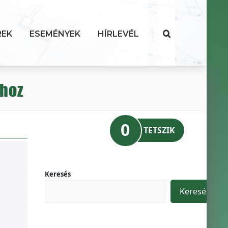
|
REK
ESEMÉNYEK
HÍRLEVÉL
thoz
0
TETSZIK
Keresés
Keresés