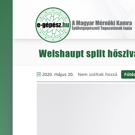
Weishaupt split hősziv
2020. május 20.
Nem szóltak hozzá
Fűté