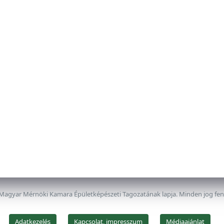
 Magyar Mérnöki Kamara Épületképészeti Tagozatának lapja. Minden jog fe
Adatkezelés
Kapcsolat, impresszum
Médiaajánlat