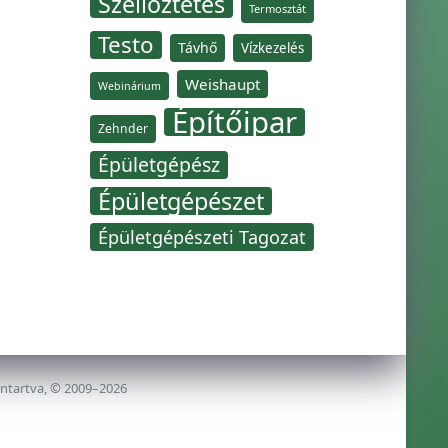
Szellőztetés
Termosztát
Testo
Távhő
Vízkezelés
Weishaupt
Webinárium
Építőipar
Zehnder
Épületgépész
Épületgépészet
Épületgépészeti Tagozat
nntartva, © 2009–2026