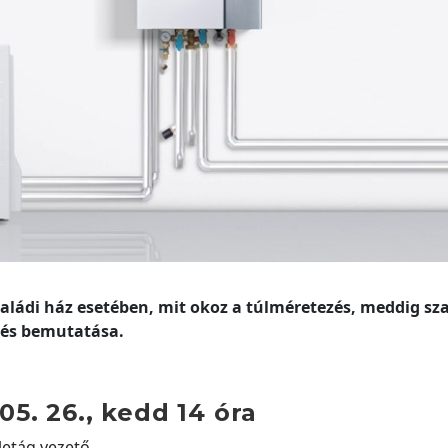
saládi ház esetében, mit okoz a túlméretezés, meddig sz
ítés bemutatása.
05. 26., kedd 14 óra
letág vezető