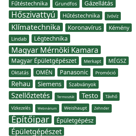
Gázellátás
Fűtéstechnika
Grundfos
Hőszivattyú
Hűtéstechnika
Ivóvíz
Klímatechnika
Koronavírus
Kémény
Légtechnika
Lindab
Magyar Mérnöki Kamara
Magyar Épületgépészet
MÉGSZ
Merkapt
Panasonic
OMÉN
Oktatás
Promóció
Rehau
Siemens
Szabványok
Szellőztetés
Testo
Távhő
Termosztát
Weishaupt
Vízkezelés
Zehnder
Webinárium
Építőipar
Épületgépész
Épületgépészet