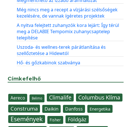
Megmenthető az izzadó áramhálózat
Még nincs meg a recept a vízjárási szélsőségek
kezelésére, de vannak ígéretes projektek
A nyitva felejtett zuhanyzók kora lejárt: Így térül
meg a DELABIE Tempomix zuhanycsaptelep
telepítése
Uszoda- és wellnes-terek párátlanítása és
szellőztetése a Hidewtól
Hő- és gőzkabinok szabványa
Címkefelhő
Climalife
Columbus Klíma
Aereco
Belimo
Construma
Daikin
Danfoss
Energetika
Események
Földgáz
Fisher