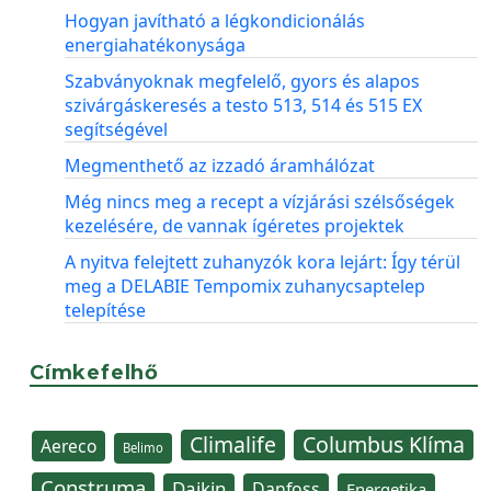
Hogyan javítható a légkondicionálás
energiahatékonysága
Szabványoknak megfelelő, gyors és alapos
szivárgáskeresés a testo 513, 514 és 515 EX
segítségével
Megmenthető az izzadó áramhálózat
Még nincs meg a recept a vízjárási szélsőségek
kezelésére, de vannak ígéretes projektek
A nyitva felejtett zuhanyzók kora lejárt: Így térül
meg a DELABIE Tempomix zuhanycsaptelep
telepítése
Címkefelhő
Climalife
Columbus Klíma
Aereco
Belimo
Construma
Daikin
Danfoss
Energetika