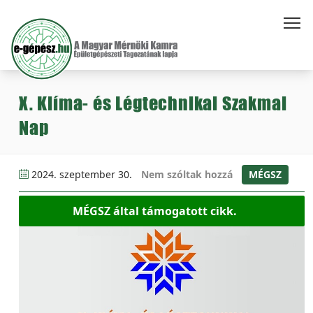
X. Klíma- és Légtechnikai Szakmai
Nap
2024. szeptember 30.
Nem szóltak hozzá
MÉGSZ
MÉGSZ által támogatott cikk.