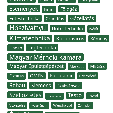
Események
Földgáz
Fisher
Gázellátás
Fűtéstechnika
Grundfos
Hőszivattyú
Hűtéstechnika
Ivóvíz
Klímatechnika
Koronavírus
Kémény
Légtechnika
Lindab
Magyar Mérnöki Kamara
Magyar Épületgépészet
MÉGSZ
Merkapt
Panasonic
OMÉN
Oktatás
Promóció
Rehau
Siemens
Szabványok
Szellőztetés
Testo
Távhő
Termosztát
Weishaupt
Vízkezelés
Zehnder
Webinárium