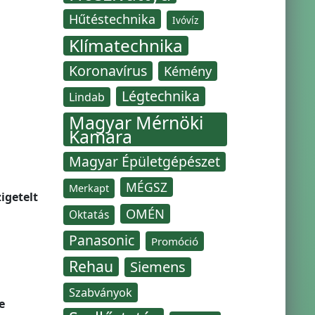
Hűtéstechnika
Ivóvíz
Klímatechnika
Koronavírus
Kémény
Légtechnika
Lindab
Magyar Mérnöki
Kamara
Magyar Épületgépészet
MÉGSZ
Merkapt
igetelt
OMÉN
Oktatás
Panasonic
Promóció
Rehau
Siemens
Szabványok
e