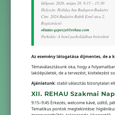
Időpont: 2026. május 28. 9:15 – 15:30
Helyszín: Holiday Inn Budapest-Budaörs
Cím: 2024 Budaörs Rubik Ernő utca 2.
Regisztráció:
oktatas-gepeszet@rehau.com
Parkolás: A hotel parkolójában biztosított
Az esemény látogatása díjmentes, de a ko
Témaválasztásunk oka, hogy a folyamatban l
lakóépületek, de a tervezést, kivitelezést s
Ajánlatunk
: stabil választás bizonytalan el
XII. REHAU Szakmai Na
9:15–9:45 Érkezés, welcome kávé, üdítő, 
Tematikus pontok megtekintése: higiénikus i