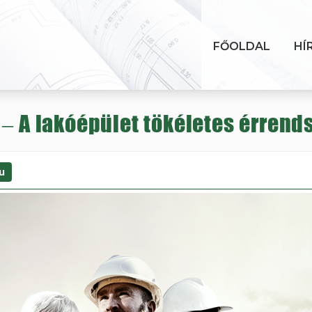
FŐOLDAL
HÍ
 – A lakóépület tökéletes érrend
u