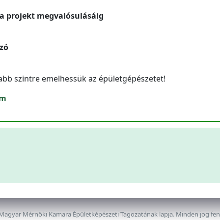
 a projekt megvalósulásáig
szó
abb szintre emelhessük az épületgépészetet!
om
 Magyar Mérnöki Kamara Épületképészeti Tagozatának lapja. Minden jog fe