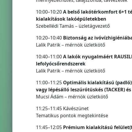
mennyezethűtés, talajszonda, távvezeték
10:00–10:20
A belső lakótérkomfort 6+1 t
kialakítások lakóépületekben
Szebellédi Tamás – üzletágvezető
10:20–10:40
Biztonság az ivóvízhigiéniáb
Lalik Patrik – mérnök üzletkötő
10:40–11:00
A lakók nyugalmáért RAUSIL
lefolyócsőrendszerek
Lalik Patrik – mérnök üzletkötő
11:00–11:25
Optimális kialakítású (padló)
vagy lépésálló leszúrótüskés (TACKER) és
Mucsi Ádám – mérnök üzletkötő
11:25–11:45 Kávészünet
Tematikus pontok megtekintése
11:45–12:05
Prémium kialakítású felület(