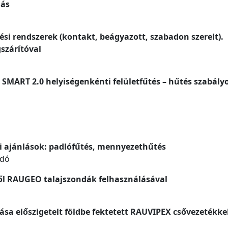
dás
i rendszerek (kontakt, beágyazott, szabadon szerelt).
szárítóval
SMART 2.0 helyiségenkénti felületfűtés – hűtés szabály
i ajánlások: padlófűtés, mennyezethűtés
adó
ről RAUGEO talajszondák felhasználásával
sa előszigetelt földbe fektetett RAUVIPEX csővezetékke