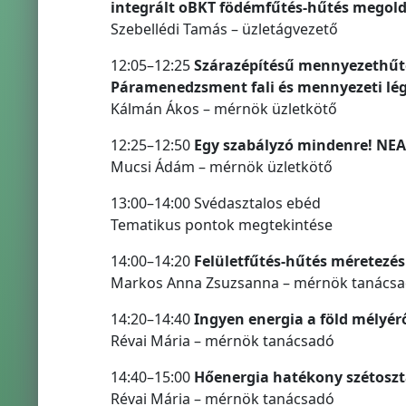
integrált oBKT födémfűtés-hűtés megol
Szebellédi Tamás – üzletágvezető
12:05–12:25
Szárazépítésű mennyezethűtés
Páramenedzsment fali és mennyezeti lég
Kálmán Ákos – mérnök üzletkötő
12:25–12:50
Egy szabályzó mindenre! NEA 
Mucsi Ádám – mérnök üzletkötő
13:00–14:00 Svédasztalos ebéd
Tematikus pontok megtekintése
14:00–14:20
Felületfűtés-hűtés méretezés
Markos Anna Zsuzsanna – mérnök tanács
14:20–14:40
Ingyen energia a föld mélyé
Révai Mária – mérnök tanácsadó
14:40–15:00
Hőenergia hatékony szétosztá
Révai Mária – mérnök tanácsadó