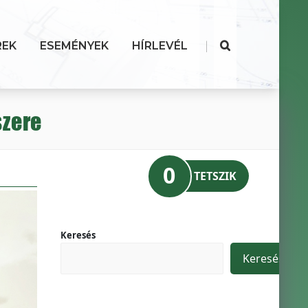
|
REK
ESEMÉNYEK
HÍRLEVÉL
szere
0
TETSZIK
Keresés
Keresés