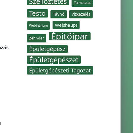
Szellőztetés
Termosztát
Testo
Távhő
Vízkezelés
Weishaupt
Webinárium
Építőipar
Zehnder
ozás
Épületgépész
Épületgépészet
Épületgépészeti Tagozat
l