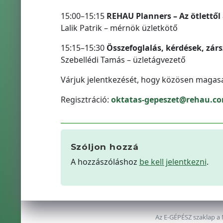
15:00–15:15
REHAU Planners – Az ötlettől
Lalik Patrik – mérnök üzletkötő
15:15–15:30
Összefoglalás, kérdések, zár
Szebellédi Tamás – üzletágvezető
Várjuk jelentkezését, hogy közösen magas
Regisztráció:
oktatas-gepeszet@rehau.c
Szóljon hozzá
A hozzászóláshoz
be kell jelentkezni
.
Az E-GÉPÉSZ szaklap a