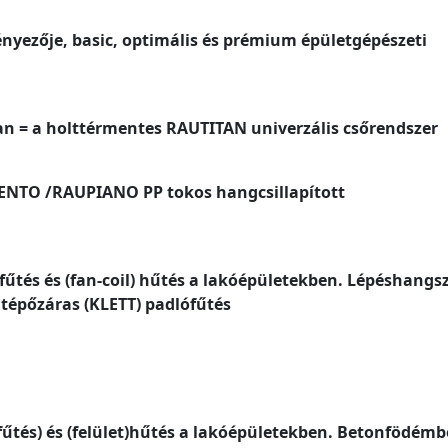
ényezője, basic, optimális és prémium épületgépészeti
an = a holttérmentes RAUTITAN univerzális csőrendszer
ENTO /RAUPIANO PP tokos hangcsillapított
fűtés és (fan-coil) hűtés a lakóépületekben. Lépéshangsz
 tépőzáras (KLETT) padlófűtés
fűtés) és (felület)hűtés a lakóépületekben. Betonfödémb