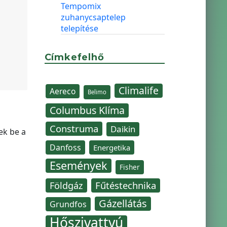
Tempomix
zuhanycsaptelep
telepítése
Címkefelhő
Climalife
Aereco
Belimo
Columbus Klíma
Construma
Daikin
ek be a
Danfoss
Energetika
Események
Fisher
Fűtéstechnika
Földgáz
Gázellátás
Grundfos
Hőszivattyú