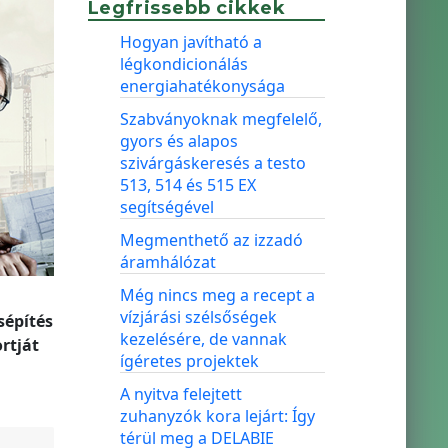
Legfrissebb cikkek
Hogyan javítható a
légkondicionálás
energiahatékonysága
Szabványoknak megfelelő,
gyors és alapos
szivárgáskeresés a testo
513, 514 és 515 EX
segítségével
Megmenthető az izzadó
áramhálózat
Még nincs meg a recept a
vízjárási szélsőségek
sépítés
kezelésére, de vannak
rtját
ígéretes projektek
A nyitva felejtett
zuhanyzók kora lejárt: Így
térül meg a DELABIE