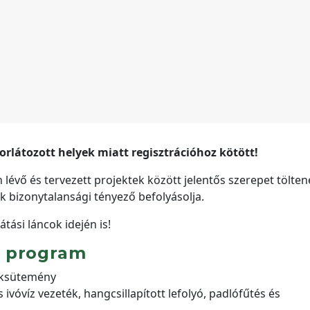
rlátozott helyek miatt regisztrációhoz kötött!
évő és tervezett projektek között jelentős szerepet tölten
ok bizonytalansági tényező befolyásolja.
látási láncok idején is!
p program
péksütemény
vóvíz vezeték, hangcsillapított lefolyó, padlófűtés és