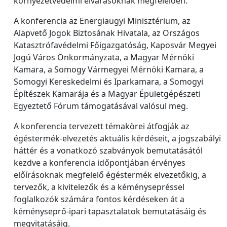
környezetvédelmi elvárásoknak megfelelően.
A konferencia az Energiaügyi Minisztérium, az
Alapvető Jogok Biztosának Hivatala, az Országos
Katasztrófavédelmi Főigazgatóság, Kaposvár Megyei
Jogú Város Önkormányzata, a Magyar Mérnöki
Kamara, a Somogy Vármegyei Mérnöki Kamara, a
Somogyi Kereskedelmi és Iparkamara, a Somogyi
Építészek Kamarája és a Magyar Épületgépészeti
Egyeztető Fórum támogatásával valósul meg.
A konferencia tervezett témakörei átfogják az
égéstermék-elvezetés aktuális kérdéseit, a jogszabályi
háttér és a vonatkozó szabványok bemutatásától
kezdve a konferencia időpontjában érvényes
előírásoknak megfelelő égéstermék elvezetőkig, a
tervezők, a kivitelezők és a kéménysepréssel
foglalkozók számára fontos kérdéseken át a
kéményseprő-ipari tapasztalatok bemutatásáig és
megvitatásáig.