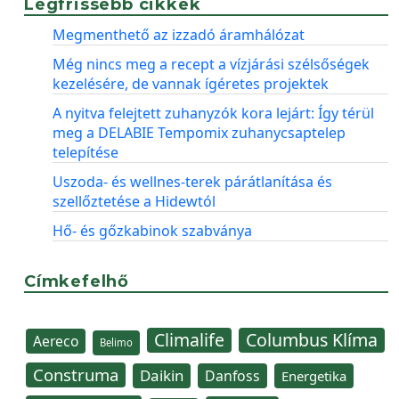
Legfrissebb cikkek
Megmenthető az izzadó áramhálózat
Még nincs meg a recept a vízjárási szélsőségek
kezelésére, de vannak ígéretes projektek
A nyitva felejtett zuhanyzók kora lejárt: Így térül
meg a DELABIE Tempomix zuhanycsaptelep
telepítése
Uszoda- és wellnes-terek párátlanítása és
szellőztetése a Hidewtól
Hő- és gőzkabinok szabványa
Címkefelhő
Climalife
Columbus Klíma
Aereco
Belimo
Construma
Daikin
Danfoss
Energetika