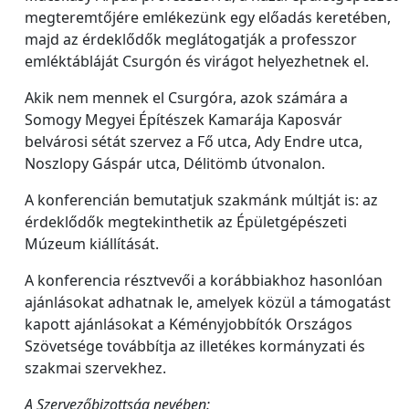
megteremtőjére emlékezünk egy előadás keretében,
majd az érdeklődők meglátogatják a professzor
emléktábláját Csurgón és virágot helyezhetnek el.
Akik nem mennek el Csurgóra, azok számára a
Somogy Megyei Építészek Kamarája Kaposvár
belvárosi sétát szervez a Fő utca, Ady Endre utca,
Noszlopy Gáspár utca, Délitömb útvonalon.
A konferencián bemutatjuk szakmánk múltját is: az
érdeklődők megtekinthetik az Épületgépészeti
Múzeum kiállítását.
A konferencia résztvevői a korábbiakhoz hasonlóan
ajánlásokat adhatnak le, amelyek közül a támogatást
kapott ajánlásokat a Kéményjobbítók Országos
Szövetsége továbbítja az illetékes kormányzati és
szakmai szervekhez.
A Szervezőbizottság nevében: