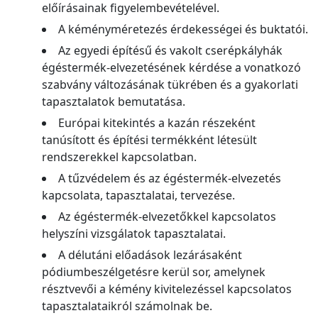
előírásainak figyelembevételével.
A kéményméretezés érdekességei és buktatói.
Az egyedi építésű és vakolt cserépkályhák
égéstermék-elvezetésének kérdése a vonatkozó
szabvány változásának tükrében és a gyakorlati
tapasztalatok bemutatása.
Európai kitekintés a kazán részeként
tanúsított és építési termékként létesült
rendszerekkel kapcsolatban.
A tűzvédelem és az égéstermék-elvezetés
kapcsolata, tapasztalatai, tervezése.
Az égéstermék-elvezetőkkel kapcsolatos
helyszíni vizsgálatok tapasztalatai.
A délutáni előadások lezárásaként
pódiumbeszélgetésre kerül sor, amelynek
résztvevői a kémény kivitelezéssel kapcsolatos
tapasztalataikról számolnak be.