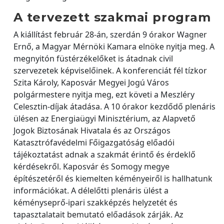
A tervezett szakmai program
A kiállítást február 28-án, szerdán 9 órakor Wagner
Ernő, a Magyar Mérnöki Kamara elnöke nyitja meg. A
megnyitón füstérzékelőket is átadnak civil
szervezetek képviselőinek. A konferenciát fél tízkor
Szita Károly, Kaposvár Megyei Jogú Város
polgármestere nyitja meg, ezt követi a Meszléry
Celesztin-díjak átadása. A 10 órakor kezdődő plenáris
ülésen az Energiaügyi Minisztérium, az Alapvető
Jogok Biztosának Hivatala és az Országos
Katasztrófavédelmi Főigazgatóság előadói
tájékoztatást adnak a szakmát érintő és érdeklő
kérdésekről. Kaposvár és Somogy megye
építészetéről és kiemelten kéményeiről is hallhatunk
információkat. A délelőtti plenáris ülést a
kéményseprő-ipari szakképzés helyzetét és
tapasztalatait bemutató előadások zárják. Az