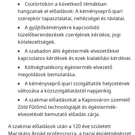
Csütörtökön a következő témákban
hangzanak el előadások: A kéményseprő-ipari
szerepkör tapasztalatai, nehézségei és távlatai.
A gyűjtőkéményekre kapcsolódó
tüzelőberendezések cseréjének kérdése, jogi
kötelezettségek.
A szabadon álló égéstermék-elvezetőkkel
kapcsolatos kérdések és ezek kialakítási kérdései.
Költséghatékony égéstermék-elvezető
megoldások bemutatása.
A kéményseprő-ipari szolgáltatók helyzetének
változása a közszolgáltatástól napjainkig.
A szakmai előadásokat a Kaposváron üzemelő
Zöld Fűtőmű technológiáját és égéstermék-
elvezetését bemutató előadás zárja.
A szakmai előadások után a 120 éve született
Macskásy Árpád professzorra, a hazai épületgépészet