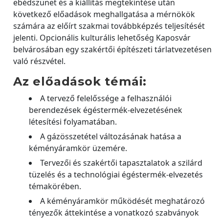
ebédszünet és a kiállítás megtekintése után
következő előadások meghallgatása a mérnökök
számára az előírt szakmai továbbképzés teljesítését
jelenti. Opcionális kulturális lehetőség Kaposvár
belvárosában egy szakértői építészeti tárlatvezetésen
való részvétel.
Az előadások témái:
A tervező felelőssége a felhasználói
berendezések égéstermék-elvezetésének
létesítési folyamatában.
A gázösszetétel változásának hatása a
kéményáramkör üzemére.
Tervezői és szakértői tapasztalatok a szilárd
tüzelés és a technológiai égéstermék-elvezetés
témakörében.
A kéményáramkör működését meghatározó
tényezők áttekintése a vonatkozó szabványok