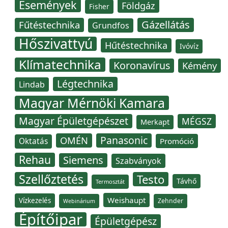
Események
Földgáz
Fisher
Gázellátás
Fűtéstechnika
Grundfos
Hőszivattyú
Hűtéstechnika
Ivóvíz
Klímatechnika
Koronavírus
Kémény
Légtechnika
Lindab
Magyar Mérnöki Kamara
Magyar Épületgépészet
MÉGSZ
Merkapt
Panasonic
OMÉN
Oktatás
Promóció
Rehau
Siemens
Szabványok
Szellőztetés
Testo
Távhő
Termosztát
Weishaupt
Vízkezelés
Zehnder
Webinárium
Építőipar
Épületgépész