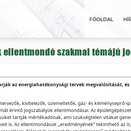
FŐOLDAL
HÍ
 ellentmondó szakmai témájú j
ják az energiahatékonysági tervek megvalósítását, és
ervezők, kivitelezők, üzemeltetők, gáz- és kéményseprő-ip
kmát érintő jogszabályok ellentmondásai. Az épületgépésze
süket tartják mértékadónak, ami szükségtelen vitákat gener
ekeit is. Az ellentmondások „eredményének” tekinthető az is