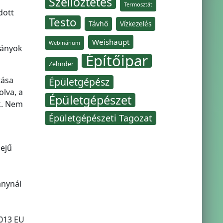
Szellőztetés
Termosztát
dott
Testo
Távhő
Vízkezelés
Weishaupt
Webinárium
ványok
Építőipar
Zehnder
tása
Épületgépész
lva, a
Épületgépészet
k. Nem
Épületgépészeti Tagozat
dejű
ánynál
2013 EU