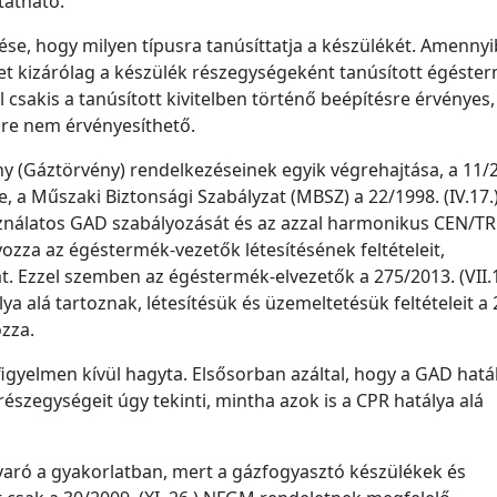
tatható.
se, hogy milyen típusra tanúsíttatja a készülékét. Amenny
éket kizárólag a készülék részegységeként tanúsított égéste
 csakis a tanúsított kivitelben történő beépítésre érvényes,
kre nem érvényesíthető.
vény (Gáztörvény) rendelkezéseinek egyik végrehajtása, a 11/
e, a Műszaki Biztonsági Szabályzat (MBSZ) a 22/1998. (IV.17.
asználatos GAD szabályozását és az azzal harmonikus CEN/TR
ozza az égéstermék-vezetők létesítésének feltételeit,
. Ezzel szemben az égéstermék-elvezetők a 275/2013. (VII.1
lya alá tartoznak, létesítésük és üzemeltetésük feltételeit a 
zza.
figyelmen kívül hagyta. Elsősorban azáltal, hogy a GAD hatál
észegységeit úgy tekinti, mintha azok is a CPR hatálya alá
aró a gyakorlatban, mert a gázfogyasztó készülékek és