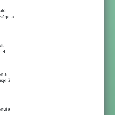
plő
ységei a
lt
let
en a
usjelű
enül a