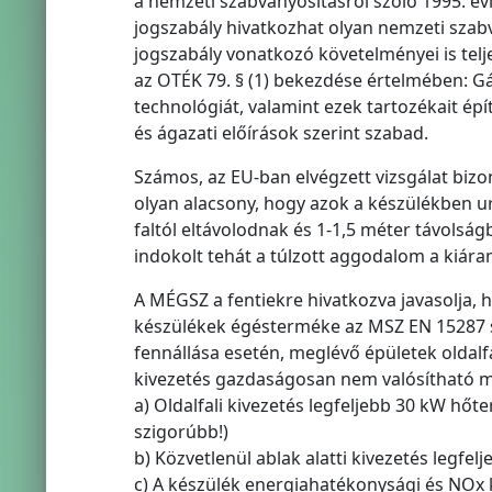
a nemzeti szabványosításról szóló 1995. évi 
jogszabály hivatkozhat olyan nemzeti szabv
jogszabály vonatkozó követelményei is telj
az OTÉK 79. § (1) bekezdése értelmében: G
technológiát, valamint ezek tartozékait é
és ágazati előírások szerint szabad.
Számos, az EU-ban elvégzett vizsgálat biz
olyan alacsony, hogy azok a készülékben u
faltól eltávolodnak és 1-1,5 méter távolsá
indokolt tehát a túlzott aggodalom a kiára
A MÉGSZ a fentiekre hivatkozva javasolja, 
készülékek égésterméke az MSZ EN 15287 sza
fennállása esetén, meglévő épületek oldalfal
kivezetés gazdaságosan nem valósítható 
a) Oldalfali kivezetés legfeljebb 30 kW h
szigorúbb!)
b) Közvetlenül ablak alatti kivezetés legf
c) A készülék energiahatékonysági és NOx k