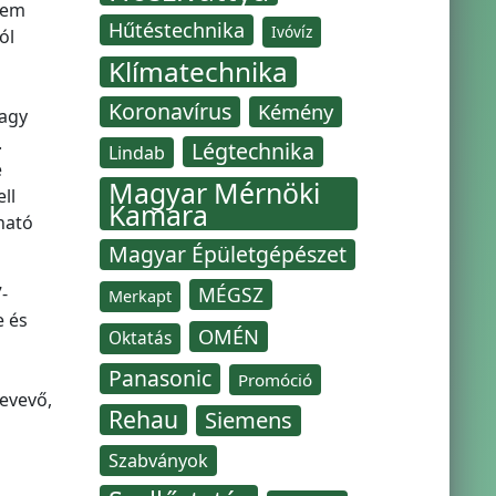
sem
Hűtéstechnika
Ivóvíz
ól
Klímatechnika
Koronavírus
Kémény
vagy
.
Légtechnika
Lindab
e
Magyar Mérnöki
ll
Kamara
ható
Magyar Épületgépészet
-
MÉGSZ
Merkapt
e és
OMÉN
Oktatás
Panasonic
Promóció
bevevő,
Rehau
Siemens
Szabványok