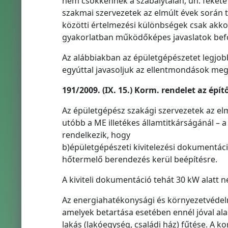
nem csökkennek a szabálytalan, un. fekete
szakmai szervezetek az elmúlt évek során t
közötti értelmezési különbségek csak akko
gyakorlatban működőképes javaslatok befo
Az alábbiakban az épületgépészetet legjobb
egyúttal javasoljuk az ellentmondások meg
191/2009. (IX. 15.) Korm. rendelet az épít
Az épületgépész szakági szervezetek az e
utóbb a ME illetékes államtitkárságánál – 
rendelkezik, hogy
b)épületgépészeti kivitelezési dokumentáci
hőtermelő berendezés kerül beépítésre.
A kiviteli dokumentáció tehát 30 kW alatt 
Az energiahatékonysági és környezetvédelmi
amelyek betartása esetében ennél jóval al
lakás (lakóegység, családi ház) fűtése. A 