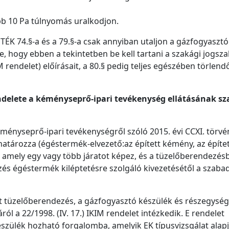
bb 10 Pa túlnyomás uralkodjon.
OTÉK 74.§-a és a 79.§-a csak annyiban utaljon a gázfogyasztó
, hogy ebben a tekintetben be kell tartani a szakági jogsz
M rendelet) előírásait, a 80.§ pedig teljes egészében törlend
rendelete a kéményseprő-ipari tevékenység ellátásának s
ményseprő-ipari tevékenységről szóló 2015. évi CCXI. törvé
tározza (égéstermék-elvezető:az épített kémény, az építet
t, amely egy vagy több járatot képez, és a tüzelőberendezés
és égéstermék kiléptetésre szolgáló kivezetésétől a szaba
tüzelőberendezés, a gázfogyasztó készülék és részegység
ól a 22/1998. (IV. 17.) IKIM rendelet intézkedik. E rendelet
szülék hozható forgalomba, amelyik EK típusvizsgálat alap