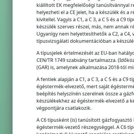
kiállított EK megfelelőségi tanúsítvánnyal
helyezheti el a CE jelet, ha a készülék és 
kivitellel. Vagyis a C1, a C 3, a C 5 és a C
készülék szerves részei, más, nem annak r
Ugyanígy nem helyettesíthetők a C2, a C4, 
típusvizsgálati dokumentációban a készülé
A típusjelek értelmezését az EU-ban hatál
CEN/TR 1749 szabvány tartalmazza. (Időkö
(GAR) is, amelynek alkalmazása 2018-tól m
A fentiek alapján a C1, a C 3, a C 5 és a C
égéstermék-elvezető, mert saját égésterm
beépítés helyszínén szerelnek össze a gázfo
készülékekhez az égéstermék-elvezető a ké
végpontjára csatlakozik.
A C6 típusként (is) tanúsított gázfogyasztó
égéstermék-vezető részegységgel. A C6 típ