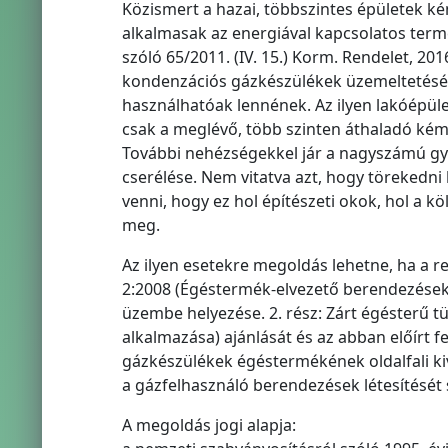
Közismert a hazai, többszintes épületek ké
alkalmasak az energiával kapcsolatos term
szóló 65/2011. (IV. 15.) Korm. Rendelet, 20
kondenzációs gázkészülékek üzemeltetés
használhatóak lennének. Az ilyen lakóépül
csak a meglévő, több szinten áthaladó kémé
További nehézségekkel jár a nagyszámú g
cserélése. Nem vitatva azt, hogy törekedni 
venni, hogy ez hol építészeti okok, hol a k
meg.
Az ilyen esetekre megoldás lehetne, ha a 
2:2008 (Égéstermék-elvezető berendezések.
üzembe helyezése. 2. rész: Zárt égésterű
alkalmazása) ajánlását és az abban előírt 
gázkészülékek égéstermékének oldalfali kiv
a gázfelhasználó berendezések létesítését s
A megoldás jogi alapja: