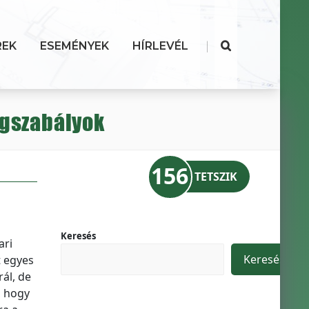
|
REK
ESEMÉNYEK
HÍRLEVÉL
ogszabályok
156
TETSZIK
Keresés
ari
Keresés
t egyes
ál, de
, hogy