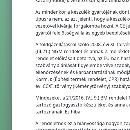
kazán(modul) kivezető csonkjára csatlakoz
Az mindenkor a készülék gyártójának dönté
típusra nem, az azt jelenti, hogy a készül
vezetővel kívánja forgalomba hozni. A CE jel
gyártói felelősségvállalás egyéb beépítése
A földgázellátásról szóló 2008. évi XI. tör
(III.21.) NGM rendelet és annak 2. melléklet
rendelet előírásait betartva, az EU-ban h
szabvány ajánlását figyelembe véve szabály
ellenőrzésének és karbantartásának módját
Korm. r. (Építési termék rendelet, CPR) hatá
évi CCXI. törvény (Kéménytörvény) szabályo
Mindezeket a 21/2016. (VI. 9.) BM rendelet 
tartozó gázfogyasztó készüléket és annak r
tartoznának. Ez hiba.
A rendeletnek ez a hiányossága nagyon zav