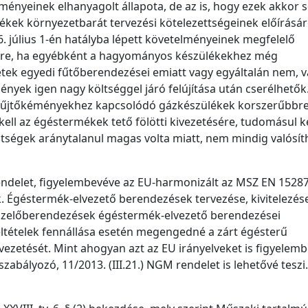
ményeinek elhanyagolt állapota, de az is, hogy ezek akkor 
ékek környezetbarát tervezési kötelezettségeinek előírásár
16. július 1-én hatályba lépett követelményeinek megfelelő
ére, ha egyébként a hagyományos készülékekhez még
etek egyedi fűtőberendezései emiatt vagy egyáltalán nem, 
nyek igen nagy költséggel járó felújítása után cserélhetők
yűjtőkéményekhez kapcsolódó gázkészülékek korszerűbbr
kell az égéstermékek tető fölötti kivezetésére, tudomásul ke
öltségek aránytalanul magas volta miatt, nem mindig valósít
rendelet, figyelembevéve az EU-harmonizált az MSZ EN 15287
 Égéstermék-elvezető berendezések tervezése, kivitelezés
 tüzelőberendezések égéstermék-elvezető berendezései
feltételek fennállása esetén megengedné a zárt égésterű
ezetését. Mint ahogyan azt az EU irányelveket is figyelem
zabályozó, 11/2013. (III.21.) NGM rendelet is lehetővé teszi.