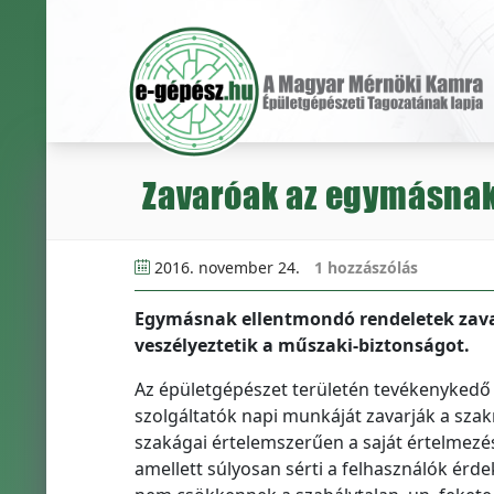
Zavaróak az egymásnak
2016. november 24.
1 hozzászólás
Egymásnak ellentmondó rendeletek zavar
veszélyeztetik a műszaki-biztonságot.
Az épületgépészet területén tevékenykedő t
szolgáltatók napi munkáját zavarják a sza
szakágai értelemszerűen a saját értelmezé
amellett súlyosan sérti a felhasználók érd