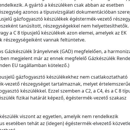
 rendelkezik. A gyártó a készüléken csak abban az esetben
a részegység azonos a típusvizsgálati dokumentációban szere
9 típusjelű gázfogyasztó készülékek égéstermék-vezető részeg
észeként tanúsított, részegységekkel nem helyettesíthetők.
vagy a C 8 típusjelű készülékek azon elemei, amelyek az EK
k részegységeiként vannak feltüntetve.
yos Gázkészülék Irányelvnek (GAD) megfelelően, a harmonizá
zben megjelent már az ennek megfelelő Gázkészülék Rende
inden EU tagállamban kötelező.)
9 típusjelű gázfogyasztó készülékekhez nem csatlakoztatható
ék-vezető részegységet tartalmaznak, melyet értelemszerű
gyasztó készülékkel. Ezzel szemben a C2, a C4, és a C 8 típ
szülék fizikai határát képező, égéstermék-vezető szakasz
 készülék viszont az egyetlen, amelyik nem rendelkezik
us esetében tehát az (idegen) égéstermék-elvezető közvetl