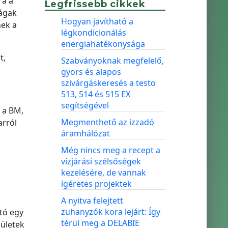
ra a
Legfrissebb cikkek
kágak
Hogyan javítható a
nek a
légkondicionálás
energiahatékonysága
t,
Szabványoknak megfelelő,
gyors és alapos
szivárgáskeresés a testo
513, 514 és 515 EX
segítségével
 a BM,
Megmenthető az izzadó
arról
áramhálózat
Még nincs meg a recept a
vízjárási szélsőségek
kezelésére, de vannak
ígéretes projektek
A nyitva felejtett
zuhanyzók kora lejárt: Így
tó egy
térül meg a DELABIE
pületek