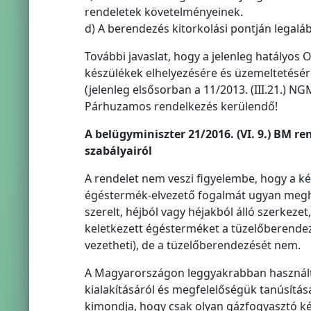
rendeletek követelményeinek.
d) A berendezés kitorkolási pontján legalá
További javaslat, hogy a jelenleg hatályos 
készülékek elhelyezésére és üzemeltetésére
(jelenleg elsősorban a 11/2013. (III.21.) NG
Párhuzamos rendelkezés kerülendő!
A belügyminiszter 21/2016. (VI. 9.) BM 
szabályairól
A rendelet nem veszi figyelembe, hogy a ké
égéstermék-elvezető fogalmát ugyan megha
szerelt, héjból vagy héjakból álló szerkeze
keletkezett égésterméket a tüzelőberendez
vezetheti), de a tüzelőberendezését nem.
A Magyarországon leggyakrabban használt 
kialakításáról és megfelelőségük tanúsításár
kimondja, hogy csak olyan gázfogyasztó ké