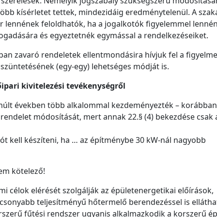
 szerelések. Némelyik jogszabály szükségszerű módosításá
öbb kísérletet tettek, mindezidáig eredménytelenül. A sza
r lennének feloldhatók, ha a jogalkotók figyelemmel lenné
gadására és egyeztetnék egymással a rendelkezéseiket.
an zavaró rendeletek ellentmondásira hívjuk fel a figyelme
szüntetésének (egy-egy) lehetséges módját is.
őipari kivitelezési tevékenységről
lmúlt években több alkalommal kezdeményezték – korábban
a rendelet módosítását, mert annak 22.§ (4) bekezdése csak 
ót kell készíteni, ha … az építménybe 30 kW-nál nagyobb
nem kötelező!
 célok elérését szolgálják az épületenergetikai előírások,
acsonyabb teljesítményű hőtermelő berendezéssel is ellátha
korszerű fűtési rendszer ugyanis alkalmazkodik a korszerű é