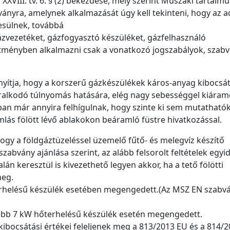
XXVIII. tv. 6. § (2) bekezdése, mely szerint Műszaki tartalmú
ányra, amelynek alkalmazását úgy kell tekinteni, hogy az a
esülnek, továbbá
ázvezetéket, gázfogyasztó készüléket, gázfelhasználó
pítményben alkalmazni csak a vonatkozó jogszabályok, szab
onyítja, hogy a korszerű gázkészülékek káros-anyag kibocsá
ralkodó túlnyomás hatására, elég nagy sebességgel kiáramo
gban már annyira felhígulnak, hogy szinte ki sem mutatható
mlás fölött lévő ablakokon beáramló füstre hivatkozással.
hogy a földgáztüzeléssel üzemelő fűtő- és melegvíz készítő
bvány ajánlása szerint, az alább felsorolt feltételek egyi
án keresztül is kivezethető legyen akkor, ha a tető fölötti
meg.
őterhelésű készülék esetében megengedett.(Az MSZ EN szabv
eljebb 7 kW hőterhelésű készülék esetén megengedett.
ibocsátási értékei feleljenek meg a 813/2013 EU és a 814/