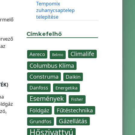
Tempomix
zuhanycsaptelep
telepítése
ermelő
Címkefelhő
ervező
 az
Climalife
Aereco
Belimo
Columbus Klíma
Construma
Daikin
TÉK)
Danfoss
Energetika
ma
Események
Fisher
öldgáz
Fűtéstechnika
Földgáz
zó,
Gázellátás
Grundfos
Hőszivattyú