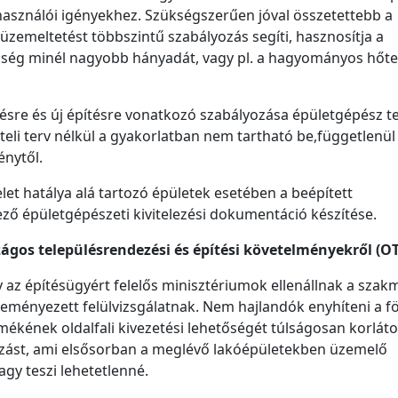
használói igényekhez. Szükségszerűen jóval összetettebb a
zemeltetést többszintű szabályozás segíti, hasznosítja a
ség minél nagyobb hányadát, vagy pl. a hagyományos hőt
ítésre és új építésre vonatkozó szabályozása épületgépész t
viteli terv nélkül a gyakorlatban nem tartható be,függetlenül
énytől.
et hatálya alá tartozó épületek esetében a beépített
ező épületgépészeti kivitelezési dokumentáció készítése.
szágos településrendezési és építési követelményekről (O
 az építésügyért felelős minisztériumok ellenállnak a szak
eményezett felülvizsgálatnak. Nem hajlandók enyhíteni a f
kének oldalfali kivezetési lehetőségét túlságosan korláto
zást, ami elsősorban a meglévő lakóépületekben üzemelő
gy teszi lehetetlenné.