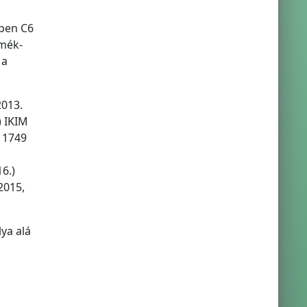
iben C6
rmék-
 a
2013.
) IKIM
 1749
6.)
2015,
ya alá