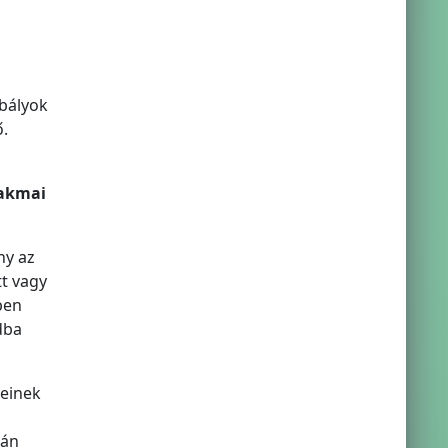
abályok
ő.
zakmai
ny az
t vagy
ben
dba
einek
ján