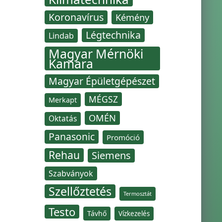
Koronavírus
Kémény
Légtechnika
Lindab
Magyar Mérnöki
Kamara
Magyar Épületgépészet
MÉGSZ
Merkapt
OMÉN
Oktatás
Panasonic
Promóció
Rehau
Siemens
Szabványok
Szellőztetés
Termosztát
Testo
Távhő
Vízkezelés