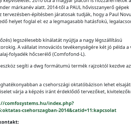
 képviseletet. 2010 óta a magyar piacon is hozzáférhetők 
nder márkanév alatt. 2014-től a PAUL hővisszanyerő gépek
áz tervezésben-építésben járatosak tudják, hogy a Paul Nov
dő helyet foglal el: ez a legmagasabb hatásfokú, legalacs
őzés) legszélesebb kínálatát nyújtja a nagy légszállítású
orokig. A vállalat innovációs tevékenységére két jó példa a 
alaj-folyadék hőcserélő (Comfofond-L).
 eszköz segíti a dwg formátumú termék rajzoktól kezdve az
eghatékonyabban a csehországi oktatóbázison lehet elsajátí
elet várja a képzés iránt érdeklődő tervezőket, kivitelezőke
://comfosystems.hu/index.php?
:oktatas-csehorszagban-2014&catid=11:kapcsolat
kontakt: