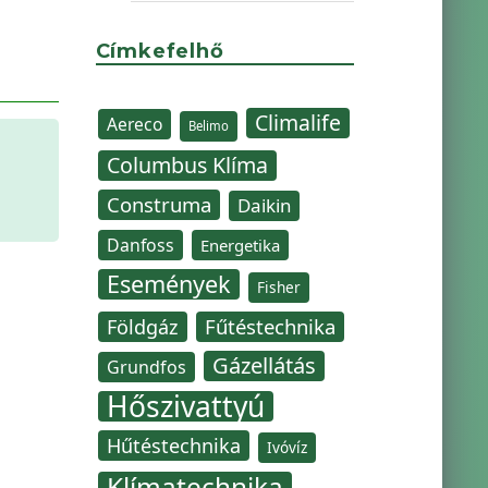
Címkefelhő
Climalife
Aereco
Belimo
Columbus Klíma
Construma
Daikin
Danfoss
Energetika
Események
Fisher
Fűtéstechnika
Földgáz
Gázellátás
Grundfos
Hőszivattyú
Hűtéstechnika
Ivóvíz
Klímatechnika