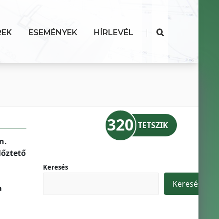
|
REK
ESEMÉNYEK
HÍRLEVÉL
320
TETSZIK
n.
lőztető
Keresés
Keresés
a