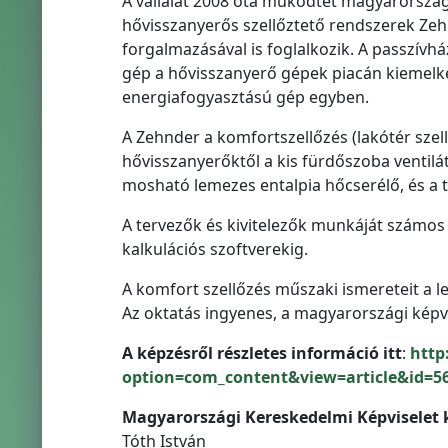
A vállalat 2008 óta működtet magyarországi
hővisszanyerős szellőztető rendszerek Zeh
forgalmazásával is foglalkozik. A passzívh
gép a hővisszanyerő gépek piacán kiemelke
energiafogyasztású gép egyben.
A Zehnder a komfortszellőzés (lakótér szell
hővisszanyerőktől a kis fürdőszoba ventilát
mosható lemezes entalpia hőcserélő, és a t
A tervezők és kivitelezők munkáját számos
kalkulációs szoftverekig.
A komfort szellőzés műszaki ismereteit a l
Az oktatás ingyenes, a magyarországi képvis
A képzésről részletes információ itt
:
http
option=com_content&view=article&id=56
Magyarországi Kereskedelmi Képviselet 
Tóth István