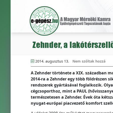
Zehnder, a lakótérszell
2014. augusztus 13.
Nem szóltak hozzá
A Zehnder története a XIX. században mo
2014-ra a Zehnder egy több földrészen sik
rendszerek gyártásával foglalkozik. Oly
cégcsoporthoz, mint a PAUL (hővisszanyer
természetesen a Zehnder. Évek óta kétsz
nyugat-európai piacvezető komfort szell