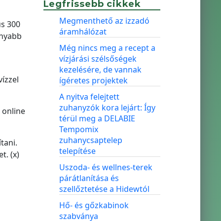
a
Legfrissebb cikkek
Megmenthető az izzadó
us 300
áramhálózat
onyabb
Még nincs meg a recept a
vízjárási szélsőségek
kezelésére, de vannak
vízzel
ígéretes projektek
A nyitva felejtett
zuhanyzók kora lejárt: Így
 online
térül meg a DELABIE
Tempomix
zuhanycsaptelep
tani.
telepítése
t. (x)
Uszoda- és wellnes-terek
párátlanítása és
szellőztetése a Hidewtól
Hő- és gőzkabinok
szabványa