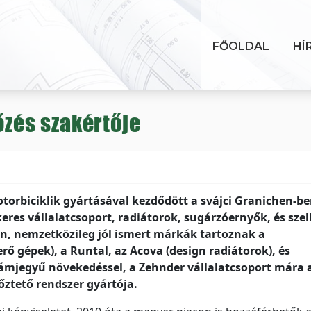
FŐOLDAL
HÍ
őzés szakértője
torbiciklik gyártásával kezdődött a svájci Granichen-be
eres vállalatcsoport, radiátorok, sugárzóernyők, és szel
an, nemzetközileg jól ismert márkák tartoznak a
ő gépek), a Runtal, az Acova (design radiátorok), és
ámjegyű növekedéssel, a Zehnder vállalatcsoport mára 
őztető rendszer gyártója.