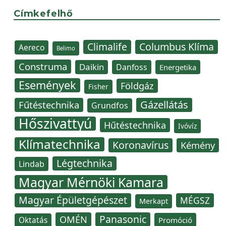
Címkefelhő
Climalife
Columbus Klíma
Aereco
Belimo
Construma
Daikin
Danfoss
Energetika
Események
Földgáz
Fisher
Gázellátás
Fűtéstechnika
Grundfos
Hőszivattyú
Hűtéstechnika
Ivóvíz
Klímatechnika
Koronavírus
Kémény
Légtechnika
Lindab
Magyar Mérnöki Kamara
Magyar Épületgépészet
MÉGSZ
Merkapt
Panasonic
OMÉN
Oktatás
Promóció