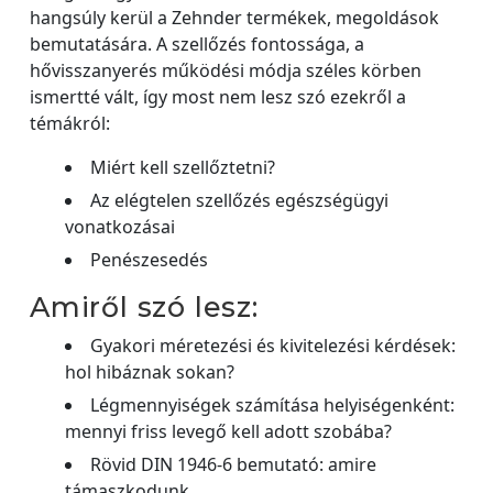
hangsúly kerül a Zehnder termékek, megoldások
bemutatására. A szellőzés fontossága, a
hővisszanyerés működési módja széles körben
ismertté vált, így most nem lesz szó ezekről a
témákról:
Miért kell szellőztetni?
Az elégtelen szellőzés egészségügyi
vonatkozásai
Penészesedés
Amiről szó lesz:
Gyakori méretezési és kivitelezési kérdések:
hol hibáznak sokan?
Légmennyiségek számítása helyiségenként:
mennyi friss levegő kell adott szobába?
Rövid DIN 1946-6 bemutató: amire
támaszkodunk