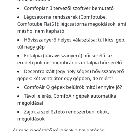
Comfoplan 3 tervezői szoftver bemutató
Légcsatorna rendszerek (Comfotube,
Comfotube Flat51): légcsatorna megoldások, ami
máshol nem kapható
Hővisszanyerő helyes választása: túl kicsi gép,
túl nagy gép
Entalpia (páravisszanyerő) hőcserélő: az
eredeti polimer membrános entalpia hőcserélő
Decentralizált (egy helyiséges) hővisszanyerő
gépek: két ventilátor egy gépben, de miért?
ComfoAir Q gépek belülről: mitől ennyire jó?
Távoli elérés, ComfoAir gépek automatika
megoldásai
Zajok a szellőztető rendszerben: okok,
megoldások
… és más kiegészítő kérdések a hallgatóság