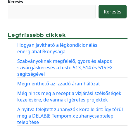
Keresés
Keresés
Legfrissebb cikkek
Hogyan javítható a légkondicionálás
energiahatékonysága
Szabványoknak megfelelő, gyors és alapos
szivárgáskeresés a testo 513, 514 és 515 EX
segítségével
Megmenthető az izzadó áramhálózat
Még nincs meg a recept a vízjárási szélsőségek
kezelésére, de vannak ígéretes projektek
A nyitva felejtett zuhanyzók kora lejárt: Így térül
meg a DELABIE Tempomix zuhanycsaptelep
telepítése