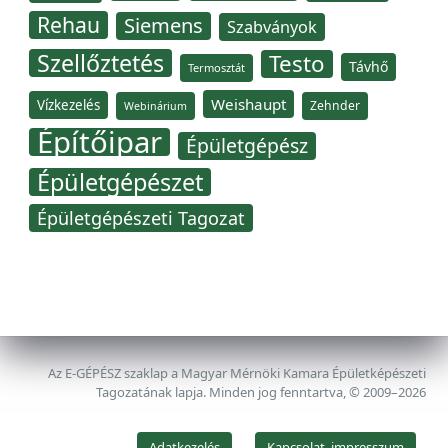
Rehau
Siemens
Szabványok
Szellőztetés
Testo
Távhő
Termosztát
Weishaupt
Vízkezelés
Zehnder
Webinárium
Építőipar
Épületgépész
Épületgépészet
Épületgépészeti Tagozat
Az E-GÉPÉSZ szaklap a Magyar Mérnöki Kamara Épületképészeti
Tagozatának lapja. Minden jog fenntartva, © 2009–2026
Adatkezelés
Kapcsolat, impresszum