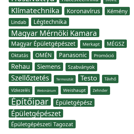
Klímatechnika
Koronavírus
Kémény
Légtechnika
Lindab
Magyar Mérnöki Kamara
Magyar Épületgépészet
MÉGSZ
Merkapt
Panasonic
OMÉN
Oktatás
Promóció
Rehau
Siemens
Szabványok
Szellőztetés
Testo
Távhő
Termosztát
Weishaupt
Vízkezelés
Zehnder
Webinárium
Építőipar
Épületgépész
Épületgépészet
Épületgépészeti Tagozat