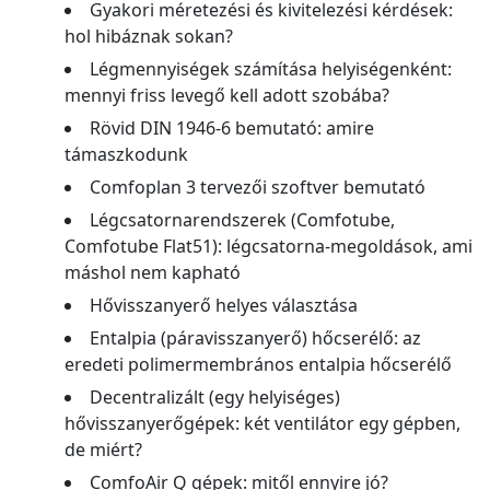
Gyakori méretezési és kivitelezési kérdések:
hol hibáznak sokan?
Légmennyiségek számítása helyiségenként:
mennyi friss levegő kell adott szobába?
Rövid DIN 1946-6 bemutató: amire
támaszkodunk
Comfoplan 3 tervezői szoftver bemutató
Légcsatornarendszerek (Comfotube,
Comfotube Flat51): légcsatorna-megoldások, ami
máshol nem kapható
Hővisszanyerő helyes választása
Entalpia (páravisszanyerő) hőcserélő: az
eredeti polimermembrános entalpia hőcserélő
Decentralizált (egy helyiséges)
hővisszanyerőgépek: két ventilátor egy gépben,
de miért?
ComfoAir Q gépek: mitől ennyire jó?