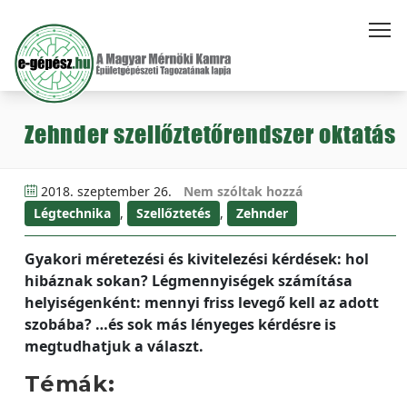
Zehnder szellőztetőrendszer oktatás
2018. szeptember 26.
Nem szóltak hozzá
Légtechnika
,
Szellőztetés
,
Zehnder
Gyakori méretezési és kivitelezési kérdések: hol
hibáznak sokan? Légmennyiségek számítása
helyiségenként: mennyi friss levegő kell az adott
szobába? …és sok más lényeges kérdésre is
megtudhatjuk a választ.
Témák: