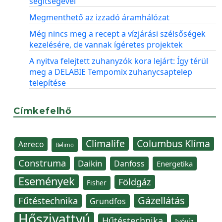
segítségével
Megmenthető az izzadó áramhálózat
Még nincs meg a recept a vízjárási szélsőségek
kezelésére, de vannak ígéretes projektek
A nyitva felejtett zuhanyzók kora lejárt: Így térül
meg a DELABIE Tempomix zuhanycsaptelep
telepítése
Címkefelhő
Climalife
Columbus Klíma
Aereco
Belimo
Construma
Daikin
Danfoss
Energetika
Események
Földgáz
Fisher
Gázellátás
Fűtéstechnika
Grundfos
Hőszivattyú
Hűtéstechnika
Ivóvíz