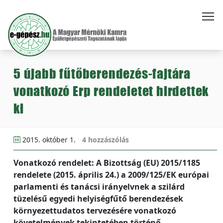
5 újabb fűtőberendezés-fajtára
vonatkozó Erp rendeletet hirdettek
ki
2015. október 1.
4 hozzászólás
Vonatkozó rendelet: A Bizottság (EU) 2015/1185
rendelete (2015. április 24.) a 2009/125/EK európai
parlamenti és tanácsi irányelvnek a szilárd
tüzelésű egyedi helyiségfűtő berendezések
környezettudatos tervezésére vonatkozó
követelmények tekintetében történő