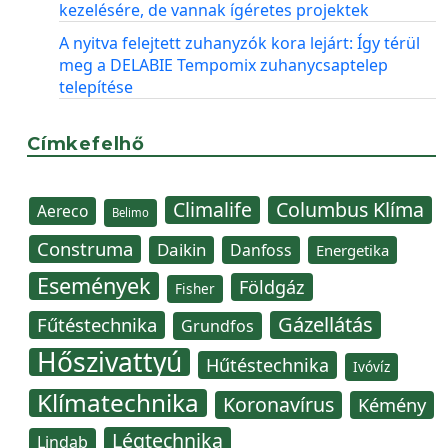
kezelésére, de vannak ígéretes projektek
A nyitva felejtett zuhanyzók kora lejárt: Így térül
meg a DELABIE Tempomix zuhanycsaptelep
telepítése
Címkefelhő
Climalife
Columbus Klíma
Aereco
Belimo
Construma
Daikin
Danfoss
Energetika
Események
Földgáz
Fisher
Gázellátás
Fűtéstechnika
Grundfos
Hőszivattyú
Hűtéstechnika
Ivóvíz
Klímatechnika
Koronavírus
Kémény
Légtechnika
Lindab