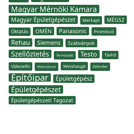
Magyar Mérnöki Kamara
Magyar Épületgépészet
MÉGSZ
Merkapt
Panasonic
OMÉN
Oktatás
Promóció
Rehau
Siemens
Szabványok
Szellőztetés
Testo
Távhő
Termosztát
Weishaupt
Vízkezelés
Zehnder
Webinárium
Építőipar
Épületgépész
Épületgépészet
Épületgépészeti Tagozat