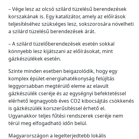
– Vége lesz az olcsó szilárd tüzelésű berendezések
korszakának is. Egy katalizátor, amely az előírások
teljesítéséhez szükséges lesz, sokszorosára növelheti
a szilárd tüzelésű berendezések árát.
– A szilárd tüzelőberendezések esetén sokkal
könnyebb lesz kijátszani az előírásokat, mint
gázkészülékek esetén.
Szinte minden esetben beigazolódik, hogy egy
komplex épület-energiahatékonyság felújítás
leggyorsabban megtérülő eleme az elavult
gázkészülék cseréje és az egységnyi befektetéssel
elérhető legnagyobb éves CO2 kibocsájtás csökkenés
is gázkészülék korszerűsítéssel érhető el.
Ugyanakkor teljes fűtési rendszerek cseréje nem
térül meg elfogadható időn belül.
Magyarországon a legelterjedtebb lokális