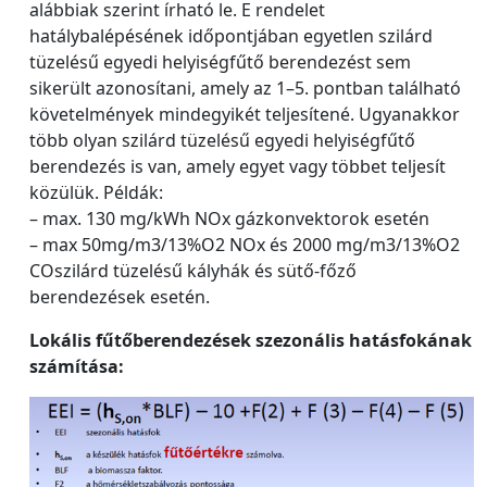
alábbiak szerint írható le. E rendelet
hatálybalépésének időpontjában egyetlen szilárd
tüzelésű egyedi helyiségfűtő berendezést sem
sikerült azonosítani, amely az 1–5. pontban található
követelmények mindegyikét teljesítené. Ugyanakkor
több olyan szilárd tüzelésű egyedi helyiségfűtő
berendezés is van, amely egyet vagy többet teljesít
közülük. Példák:
– max. 130 mg/kWh NOx gázkonvektorok esetén
– max 50mg/m3/13%O2 NOx és 2000 mg/m3/13%O2
COszilárd tüzelésű kályhák és sütő-főző
berendezések esetén.
Lokális fűtőberendezések szezonális hatásfokának
számítása: