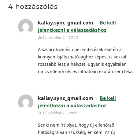
4 hozzászólás
kallay.sync_gmail.com
-
Be kell
jelentkezni a válaszadáshoz
2015. október 5. - 10:13
A szilárdtüzelésű berendezések esetén a
könnyen kijátszhatósághoz képest is sokkal
rosszabb lesz a helyzet, ugyanis egyáltalán
nincs ellenőrzés és láthatóan ezután sem lesz.
kallay.sync_gmail.com
-
Be kell
jelentkezni a válaszadáshoz
2015. október 7. - 08:01
Senki nem írt olyat, hogy új ellenőrző
hatóságra van szükség, én sem. Az új