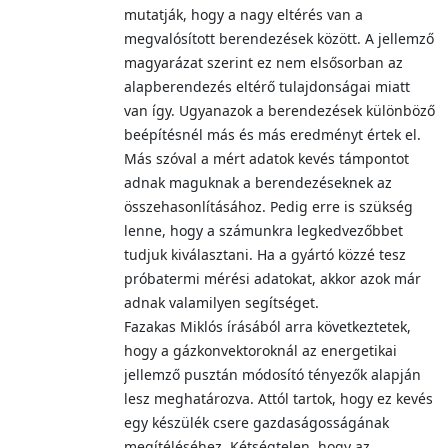
mutatják, hogy a nagy eltérés van a
megvalósított berendezések között. A jellemző
magyarázat szerint ez nem elsősorban az
alapberendezés eltérő tulajdonságai miatt
van így. Ugyanazok a berendezések különböző
beépítésnél más és más eredményt értek el.
Más szóval a mért adatok kevés támpontot
adnak maguknak a berendezéseknek az
összehasonlításához. Pedig erre is szükség
lenne, hogy a számunkra legkedvezőbbet
tudjuk kiválasztani. Ha a gyártó közzé tesz
próbatermi mérési adatokat, akkor azok már
adnak valamilyen segítséget.
Fazakas Miklós írásából arra következtetek,
hogy a gázkonvektoroknál az energetikai
jellemző pusztán módosító tényezők alapján
lesz meghatározva. Attól tartok, hogy ez kevés
egy készülék csere gazdaságosságának
megítéléséhez. Kétségtelen, hogy az