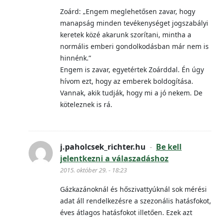
Zoárd: „Engem meglehetősen zavar, hogy
manapság minden tevékenységet jogszabályi
keretek közé akarunk szorítani, mintha a
normális emberi gondolkodásban már nem is
hinnénk.”
Engem is zavar, egyetértek Zoárddal. Én úgy
hívom ezt, hogy az emberek boldogítása.
Vannak, akik tudják, hogy mi a jó nekem. De
köteleznek is rá.
j.paholcsek_richter.hu
-
Be kell
jelentkezni a válaszadáshoz
2015. október 29. - 18:23
Gázkazánoknál és hőszivattyúknál sok mérési
adat áll rendelkezésre a szezonális hatásfokot,
éves átlagos hatásfokot illetően. Ezek azt