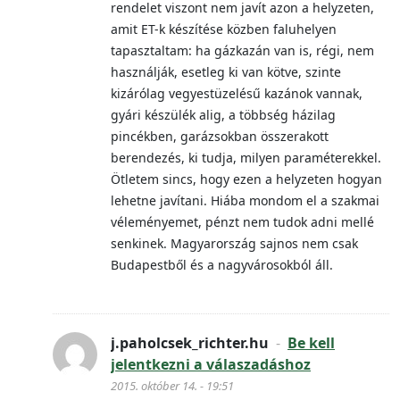
rendelet viszont nem javít azon a helyzeten,
amit ET-k készítése közben faluhelyen
tapasztaltam: ha gázkazán van is, régi, nem
használják, esetleg ki van kötve, szinte
kizárólag vegyestüzelésű kazánok vannak,
gyári készülék alig, a többség házilag
pincékben, garázsokban összerakott
berendezés, ki tudja, milyen paraméterekkel.
Ötletem sincs, hogy ezen a helyzeten hogyan
lehetne javítani. Hiába mondom el a szakmai
véleményemet, pénzt nem tudok adni mellé
senkinek. Magyarország sajnos nem csak
Budapestből és a nagyvárosokból áll.
j.paholcsek_richter.hu
-
Be kell
jelentkezni a válaszadáshoz
2015. október 14. - 19:51