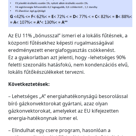
Az EU 11% „bónusszal” ismeri el a lokális fűtésnek, a
központi fűtésekhez képesti rugalmasságával
eredményezett energiafogyasztás csökkenést.
Ez a gyakorlatban azt jelenti, hogy –lehetséges 90%
feletti szezonális hatásfokú, nem kondenzációs elvű,
lokális fűtőkészülékeket tervezni.
Következtetések:
– Lehetséges „A” energiahatékonyságú besorolással
bíró gázkonvektorokat gyártani, azaz olyan
gázkonvektorokat, amelyeket az EU kifejezetten
energia-hatékonynak ismer el.
– Elindulhat egy csere program, hasonlóan a