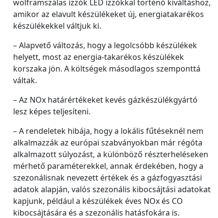
wolframszálas izzók LED izzókkal történő kiváltáshoz,
amikor az elavult készülékeket új, energiatakarékos
készülékekkel váltjuk ki.
– Alapvető változás, hogy a legolcsóbb készülékek
helyett, most az energia-takarékos készülékek
korszaka jön. A költségek másodlagos szemponttá
váltak.
– Az NOx határértékeket kevés gázkészülékgyártó
lesz képes teljesíteni.
– A rendeletek hibája, hogy a lokális fűtéseknél nem
alkalmazzák az európai szabványokban már régóta
alkalmazott súlyozást, a különböző részterheléseken
mérhető paraméterekkel, annak érdekében, hogy a
szezonálisnak nevezett értékek és a gázfogyasztási
adatok alapján, valós szezonális kibocsájtási adatokat
kapjunk, például a készülékek éves NOx és CO
kibocsájtására és a szezonális hatásfokára is.