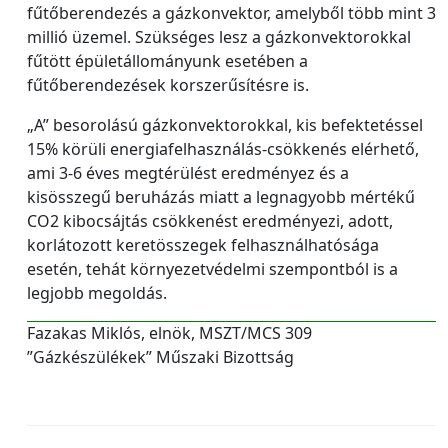
fűtőberendezés a gázkonvektor, amelyből több mint 3
millió üzemel. Szükséges lesz a gázkonvektorokkal
fűtött épületállományunk esetében a
fűtőberendezések korszerűsítésre is.
„A” besorolású gázkonvektorokkal, kis befektetéssel
15% körüli energiafelhasználás-csökkenés elérhető,
ami 3-6 éves megtérülést eredményez és a
kisösszegű beruházás miatt a legnagyobb mértékű
CO2 kibocsájtás csökkenést eredményezi, adott,
korlátozott keretösszegek felhasználhatósága
esetén, tehát környezetvédelmi szempontból is a
legjobb megoldás.
Fazakas Miklós, elnök, MSZT/MCS 309
”Gázkészülékek” Műszaki Bizottság