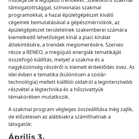
támogatottsággal, színvonalas szakmai
programokkal, a hazai épületgépészet kiváló
cégeinek bemutatásával a gépészmérnökök, az
épületgépészet területeinek szakemberei számára
kiemelkedő lehetőséget kínál a piaci kínálat
áttekintésére, a trendek megismerésére. Szerves
része a RENEO, a megújuló energiák tematikáját
összefogó kiállítás, melyet a szakma és a
nagyközönség részéről is kiemelt érdeklődés övez. Az
idei évben e tematika (különösen a szolár-
technológia) mellett kiállítói oldalról a legintenzívebb
részvétel a légtechnika és a hőszivattyúk
témakörében mutatkozik.
A szakmai program végleges összeállítása még zajlik,
de előzetesen az alábbiakra számíthatnak a
látogatók:
Április 3.