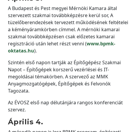
A Budapest és Pest megyei Mérnöki Kamara által
szervezett szakmai továbbképzésre kerül sor, A
tüzelőberendezések tervezett működésének feltételei
a kéményáramkörben címmel. A mérnöki kamarai
szakmai továbbképzésen csak előzetes kamarai
regisztráció után lehet részt venni (
www.bpmk-
oktatas.hu
).
Szintén első napon tartják az Építőgépész Szakmai
Napot – Építőgépek korszerű vezérlései és IT-
megoldásai témakörben. A szervező az MMK
Anyagmozgatógépek, Építőgépek és Felvonók
Tagozata.
Az ÉVOSZ első nap délutánjára rangos konferenciát
szervez.
Április 4.
A második napon is lesz BPMK program, építészeti