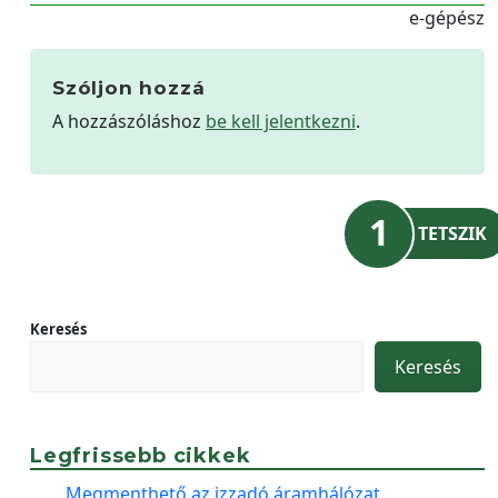
e-gépész
Szóljon hozzá
A hozzászóláshoz
be kell jelentkezni
.
1
TETSZIK
Keresés
Keresés
Legfrissebb cikkek
Megmenthető az izzadó áramhálózat