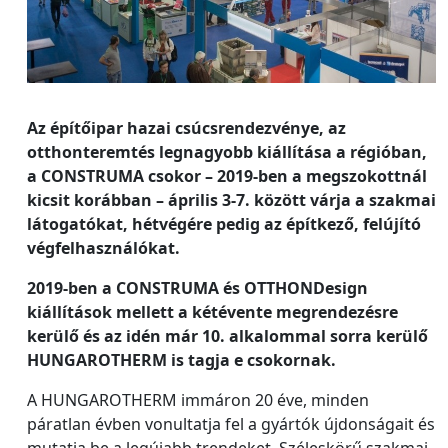
Az építőipar hazai csúcsrendezvénye, az
otthonteremtés legnagyobb kiállítása a régióban,
a CONSTRUMA csokor – 2019-ben a megszokottnál
kicsit korábban – április 3-7. között várja a szakmai
látogatókat, hétvégére pedig az építkező, felújító
végfelhasználókat.
2019-ben a CONSTRUMA és OTTHONDesign
kiállítások mellett a kétévente megrendezésre
kerülő és az idén már 10. alkalommal sorra kerülő
HUNGAROTHERM is tagja e csokornak.
A HUNGAROTHERM immáron 20 éve, minden
páratlan évben vonultatja fel a gyártók újdonságait és
mutatja be a legújabb trendeket. Széleskörű szakmai