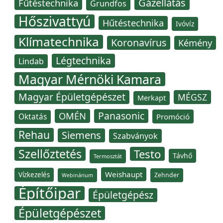
Gázellátás
Fűtéstechnika
Grundfos
Hőszivattyú
Hűtéstechnika
Ivóvíz
Klímatechnika
Koronavírus
Kémény
Légtechnika
Lindab
Magyar Mérnöki Kamara
Magyar Épületgépészet
MÉGSZ
Merkapt
Panasonic
OMÉN
Oktatás
Promóció
Rehau
Siemens
Szabványok
Szellőztetés
Testo
Távhő
Termosztát
Weishaupt
Vízkezelés
Zehnder
Webinárium
Építőipar
Épületgépész
Épületgépészet