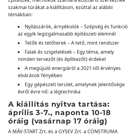
Építészek, mérnökök számára ezúttal is szerveznek
szakmai túrákat a kiállításon, ezúttal az alábbi
témákban:
Nyílászárók, árnyékolók – Szépség és funkció
az egyik legizgalmasabb építészeti elemnél
Tetők és tetőterek – A tető, mint rendszer
Falak és szigetelések – Egy téma, amely
minden tervezőt (és építkezőt) érdekel
A megújuló energiáról a 2021-től érvényes
elvárások fényében
Egy gépészeti terület, amelynek jelentősége
évről évre nő: a légtechnika
A kiállítás nyitva tartása:
április 3-7., naponta 10-18
óráig (vasárnap 17 óráig)
A MÁV-START Zrt. és a GYSEV Zrt. a CONSTRUMA