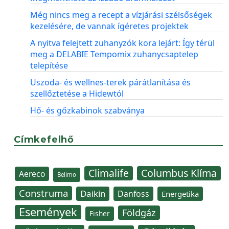
Még nincs meg a recept a vízjárási szélsőségek
kezelésére, de vannak ígéretes projektek
A nyitva felejtett zuhanyzók kora lejárt: Így térül
meg a DELABIE Tempomix zuhanycsaptelep
telepítése
Uszoda- és wellnes-terek párátlanítása és
szellőztetése a Hidewtól
Hő- és gőzkabinok szabványa
Címkefelhő
Climalife
Columbus Klíma
Aereco
Belimo
Construma
Daikin
Danfoss
Energetika
Események
Földgáz
Fisher