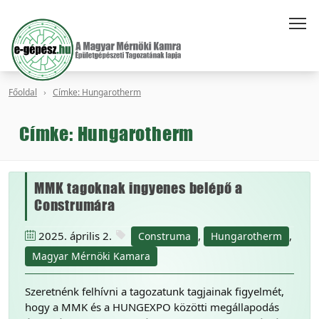
Főoldal
Címke: Hungarotherm
Címke: Hungarotherm
MMK tagoknak ingyenes belépő a
Construmára
2025. április 2.
,
,
Construma
Hungarotherm
Magyar Mérnöki Kamara
Szeretnénk felhívni a tagozatunk tagjainak figyelmét,
hogy a MMK és a HUNGEXPO közötti megállapodás