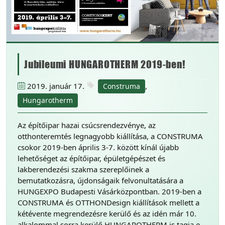
Jubileumi HUNGAROTHERM 2019-ben!
2019. január 17.
,
Construma
Hungarotherm
Az építőipar hazai csúcsrendezvénye, az
otthonteremtés legnagyobb kiállítása, a CONSTRUMA
csokor 2019-ben április 3-7. között kínál újabb
lehetőséget az építőipar, épületgépészet és
lakberendezési szakma szereplőinek a
bemutatkozásra, újdonságaik felvonultatására a
HUNGEXPO Budapesti Vásárközpontban. 2019-ben a
CONSTRUMA és OTTHONDesign kiállítások mellett a
kétévente megrendezésre kerülő és az idén már 10.
alkalommal sorra kerülő HUNGAROTHERM is tagja e