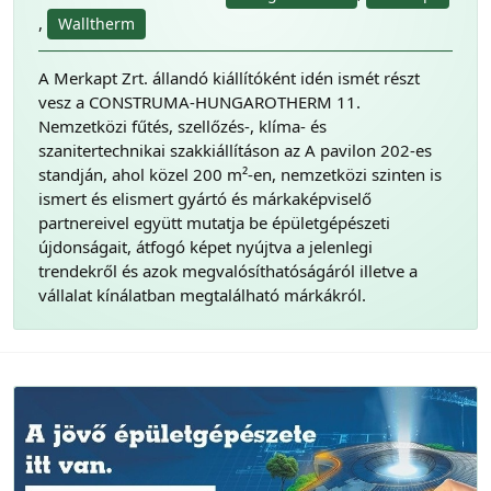
,
Walltherm
A Merkapt Zrt. állandó kiállítóként idén ismét részt
vesz a CONSTRUMA-HUNGAROTHERM 11.
Nemzetközi fűtés, szellőzés-, klíma- és
szanitertechnikai szakkiállításon az A pavilon 202-es
standján, ahol közel 200 m²-en, nemzetközi szinten is
ismert és elismert gyártó és márkaképviselő
partnereivel együtt mutatja be épületgépészeti
újdonságait, átfogó képet nyújtva a jelenlegi
trendekről és azok megvalósíthatóságáról illetve a
vállalat kínálatban megtalálható márkákról.