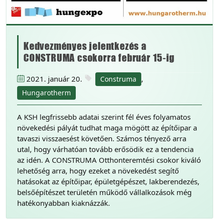
Kedvezményes jelentkezés a
CONSTRUMA csokorra február 15-ig
2021. január 20.
,
Construma
Hungarotherm
A KSH legfrissebb adatai szerint fél éves folyamatos
növekedési pályát tudhat maga mögött az építőipar a
tavaszi visszaesést követően. Számos tényező arra
utal, hogy várhatóan tovább erősödik ez a tendencia
az idén. A CONSTRUMA Otthonteremtési csokor kiváló
lehetőség arra, hogy ezeket a növekedést segítő
hatásokat az építőipar, épületgépészet, lakberendezés,
belsőépítészet területén működő vállalkozások még
hatékonyabban kiaknázzák.