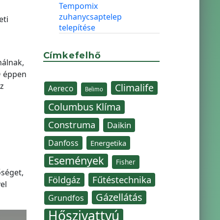
Tempomix
zuhanycsaptelep
eti
telepítése
Címkefelhő
nálnak,
O éppen
z
Climalife
Aereco
Belimo
Columbus Klíma
Construma
Daikin
Danfoss
Energetika
Események
Fisher
séget,
Fűtéstechnika
Földgáz
el
Gázellátás
Grundfos
Hőszivattyú