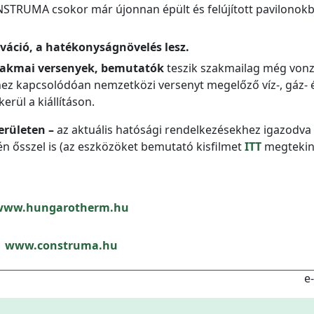
STRUMA csokor már újonnan épült és felújított pavilonok
ováció, a hatékonyságnövelés lesz.
szakmai versenyek, bemutatók
teszik szakmailag még von
ez kapcsolódóan nemzetközi versenyt megelőző víz-, gáz- 
erül a kiállításon.
erületen –
az aktuális hatósági rendelkezésekhez igazodva 
n ősszel is (az eszközöket bemutató kisfilmet
ITT
megtekint
www.hungarotherm.hu
www.construma.hu
e