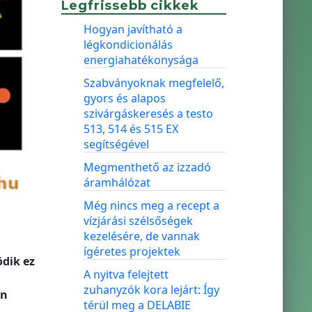
Legfrissebb cikkek
Hogyan javítható a
légkondicionálás
energiahatékonysága
Szabványoknak megfelelő,
gyors és alapos
szivárgáskeresés a testo
513, 514 és 515 EX
segítségével
Megmenthető az izzadó
áramhálózat
Még nincs meg a recept a
vízjárási szélsőségek
kezelésére, de vannak
ígéretes projektek
ödik ez
A nyitva felejtett
zuhanyzók kora lejárt: Így
én
térül meg a DELABIE