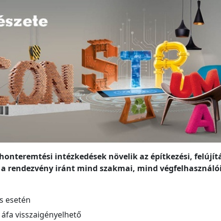
onteremtési intézkedések növelik az építkezési, felújít
ó a rendezvény iránt mind szakmai, mind végfelhasználó
ás esetén
 áfa visszaigényelhető