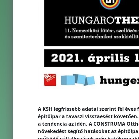
A KSH legfrissebb adatai szerint fél év
építőipar a tavaszi visszaesést követően
a tendencia az idén. A CONSTRUMA Ottho
növekedést segítő hatásokat az építőipar
működő vállalkozások még hatékonyabb