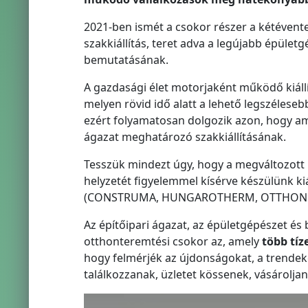
2021-ben ismét a csokor részer a kétévent
szakkiállítás, teret adva a legújabb épül
bemutatásának.
A gazdasági élet motorjaként működő kiállí
melyen rövid idő alatt a lehető legszélese
ezért folyamatosan dolgozik azon, hogy amin
ágazat meghatározó szakkiállításának.
Tesszük mindezt úgy, hogy a megváltozott 
helyzetét figyelemmel kísérve készülünk kiál
(CONSTRUMA, HUNGAROTHERM, OTTHONDes
Az építőipari ágazat, az épületgépészet 
otthonteremtési csokor az, amely
több tí
hogy felmérjék az újdonságokat, a trendek
találkozzanak, üzletet kössenek, vásároljan