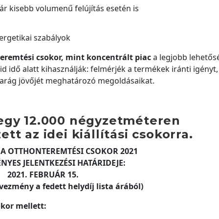
ár kisebb volumenű felújítás esetén is
ergetikai szabályok
emtési csokor, mint koncentrált piac
a legjobb lehetősé
idő alatt kihasználják: felmérjék a termékek iránti igényt,
parág jövőjét meghatározó megoldásaikat.
egy 12.000 négyzetméteren
tt az idei kiállítási csokorra.
A OTTHONTEREMTÉSI CSOKOR 2021
NYES JELENTKEZÉSI HATÁRIDEJE:
2021. FEBRUÁR 15.
vezmény a fedett helydíj lista árából)
kor mellett: