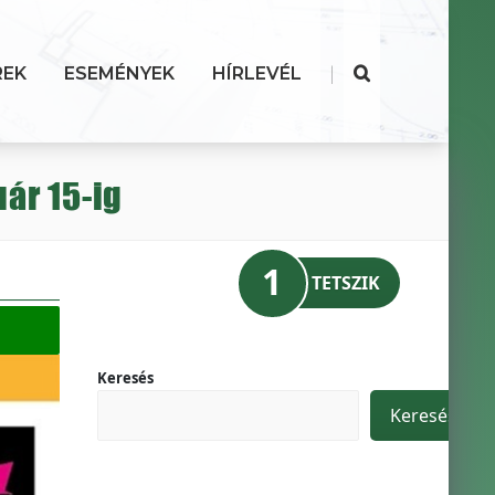
|
REK
ESEMÉNYEK
HÍRLEVÉL
ár 15-ig
1
TETSZIK
Keresés
Keresés