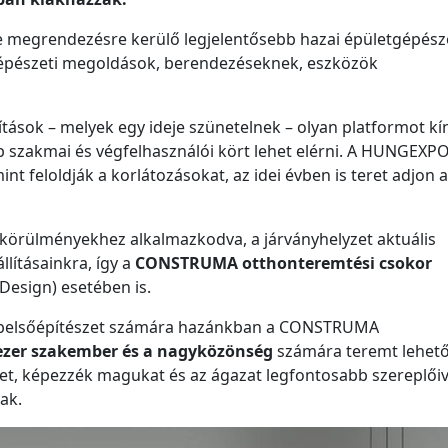
e megrendezésre kerülő legjelentősebb hazai épületgépész
etgépészeti megoldások, berendezéseknek, eszközök
tások – melyek egy ideje szünetelnek – olyan platformot kí
bb szakmai és végfelhasználói kört lehet elérni. A HUNGEXP
t feloldják a korlátozásokat, az idei évben is teret adjon a
körülményekhez alkalmazkodva, a járványhelyzet aktuális
lításainkra, így a
CONSTRUMA otthonteremtési csokor
ign) esetében is.
és belsőépítészet számára hazánkban a CONSTRUMA
zezer szakember és a nagyközönség
számára teremt lehető
et, képezzék magukat és az ágazat legfontosabb szereplőiv
ak.