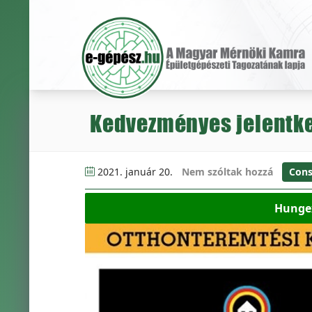
Kedvezményes jelentke
2021. január 20.
Nem szóltak hozzá
Con
Hungex