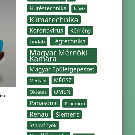
Hűtéstechnika
Ivóvíz
Klímatechnika
Koronavírus
Kémény
Légtechnika
Lindab
Magyar Mérnöki
Kamara
Magyar Épületgépészet
MÉGSZ
Merkapt
OMÉN
Oktatás
ási
Panasonic
i
Promóció
Rehau
Siemens
Szabványok