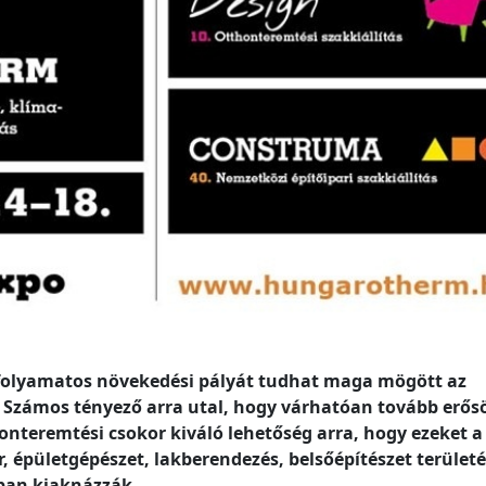
es folyamatos növekedési pályát tudhat maga mögött az
. Számos tényező arra utal, hogy várhatóan tovább erős
nteremtési csokor kiváló lehetőség arra, hogy ezeket a
, épületgépészet, lakberendezés, belsőépítészet terület
an kiaknázzák.