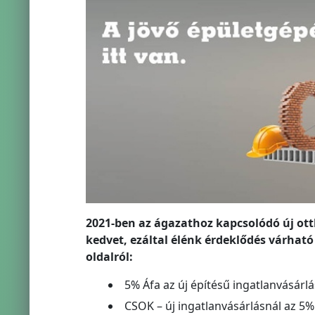
2021-ben az ágazathoz kapcsolódó új otth
kedvet, ezáltal élénk érdeklődés várhat
oldalról:
5% Áfa az új építésű ingatlanvásárl
CSOK – új ingatlanvásárlásnál az 5%