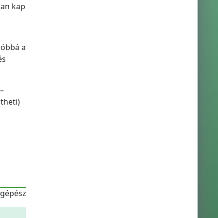
ban kap
zóbbá a
és
–
heti)
-gépész