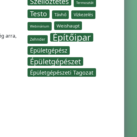
Szellőztetés
Termosztát
Testo
Távhő
Vízkezelés
Weishaupt
Webinárium
Építőipar
g arra,
Zehnder
Épületgépész
Épületgépészet
Épületgépészeti Tagozat