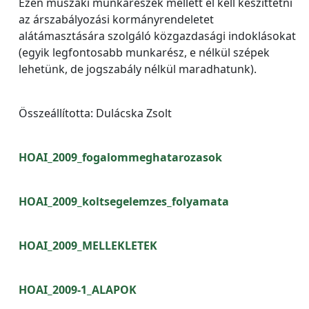
Ezen műszaki munkarészek mellett el kell készíttetni
az árszabályozási kormányrendeletet
alátámasztására szolgáló közgazdasági indoklásokat
(egyik legfontosabb munkarész, e nélkül szépek
lehetünk, de jogszabály nélkül maradhatunk).
Összeállította: Dulácska Zsolt
HOAI_2009_fogalommeghatarozasok
HOAI_2009_koltsegelemzes_folyamata
HOAI_2009_MELLEKLETEK
HOAI_2009-1_ALAPOK