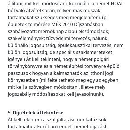
állítani, mit kell módosítani, korrigálni a német HOAI-
ból való átvétel során, milyen más műszaki
tartalmakat szükséges még megjeleníteni. (pl
épületek felmérése MÉK 2010 Díjszabásban
szabályozott; mérnöknap alapú elszámolások;
szakvélemények; tűzvédelmi tervezés, nálunk
különálló jogosultság, épülekausztikai tervezés, nem
külön jogosultság, de speciális szakismereteket
igényel) Át kell tekinteni, hogy a német polgári
törvénykönyvre és a német építési törvényre épülő
passzusok hogyan alkalmazhatók az itthoni jogi
környezetben (mi felteltethető meg egy az egyben,
mit kell a szövegben módosítani, illetve mely
jogszabály módosításokat kell javasolnunk).
5.
Díjtételek áttekintése
Át kell tekinteni a szolgáltatási munkafázisok
tartalmaihoz Euróban rendelt német dijazást.