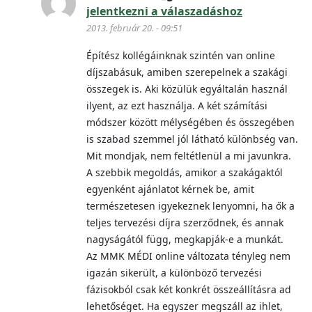
jelentkezni a válaszadáshoz
2013. február 20. - 09:51
Építész kollégáinknak szintén van online
díjszabásuk, amiben szerepelnek a szakági
összegek is. Aki közülük egyáltalán használ
ilyent, az ezt használja. A két számítási
módszer között mélységében és összegében
is szabad szemmel jól látható különbség van.
Mit mondjak, nem feltétlenül a mi javunkra.
A szebbik megoldás, amikor a szakágaktól
egyenként ajánlatot kérnek be, amit
természetesen igyekeznek lenyomni, ha ők a
teljes tervezési díjra szerződnek, és annak
nagyságától függ, megkapják-e a munkát.
Az MMK MÉDI online változata tényleg nem
igazán sikerült, a különböző tervezési
fázisokból csak két konkrét összeállításra ad
lehetőséget. Ha egyszer megszáll az ihlet,