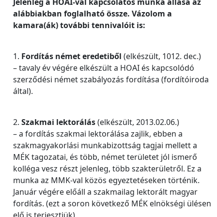
Jelenleg a HOAI-val kapcsolatos munka állása az
alábbiakban foglalható össze. Vázolom a
kamara(ák) további tennivalóit is:
1.
Fordítás német eredetiből
(elkészült, 1012. dec.)
– tavaly év végére elkészült a HOAI és kapcsolódó
szerződési német szabályozás fordítása (fordítóiroda
által).
2.
Szakmai lektorálás
(elkészült, 2013.02.06.)
– a fordítás szakmai lektorálása zajlik, ebben a
szakmagyakorlási munkabizottság tagjai mellett a
MÉK tagozatai, és több, német területet jól ismerő
kolléga vesz részt jelenleg, több szakterületről. Ez a
munka az MMK-val közös egyeztetéseken történik.
Január végére előáll a szakmailag lektorált magyar
fordítás. (ezt a soron következő MÉK elnökségi ülésen
elő is terjesztjük)