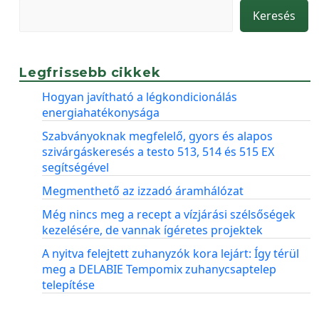
Keresés
Legfrissebb cikkek
Hogyan javítható a légkondicionálás
energiahatékonysága
Szabványoknak megfelelő, gyors és alapos
szivárgáskeresés a testo 513, 514 és 515 EX
segítségével
Megmenthető az izzadó áramhálózat
Még nincs meg a recept a vízjárási szélsőségek
kezelésére, de vannak ígéretes projektek
A nyitva felejtett zuhanyzók kora lejárt: Így térül
meg a DELABIE Tempomix zuhanycsaptelep
telepítése