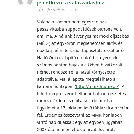
jelentkezni a válaszadáshoz
2013. február 19. - 22:10
Valaha a kamara nem egészen az a
passzivitásba süppedt idősek otthona volt,
ami ma. A nálunk érvényes mérnöki díjszabás
(MÉDI) az egykoron meglehetősen aktív, és
gazdag németországi tapasztalatokkal bíró
Hajtó Ödön, alapító elnök édes gyermeke,
számos ponton hajaz a cikkben hivatkozott
német rendszerre, a hazai környezetre
adaptálva. Mai állapota megtalálható a
kamara honlapján (
http://mmk.hu/medi/
). A
lehetőségek szerint elfogadhatóan részletes
munka, érdemes elolvasni, de most a
figyelmet a 17. oldalon levő táblázatra hívnám
fel. Érdemes összevetni az MMK honlapon
virító napidíjakkal: egy az egyben ugyanaz,
2008 óta nem emeltük a hivatalos árat.