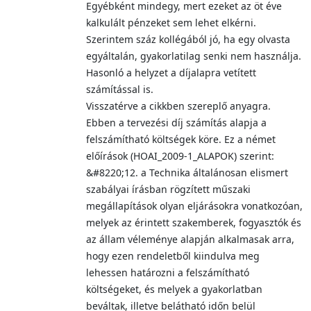
Egyébként mindegy, mert ezeket az öt éve
kalkulált pénzeket sem lehet elkérni.
Szerintem száz kollégából jó, ha egy olvasta
egyáltalán, gyakorlatilag senki nem használja.
Hasonló a helyzet a díjalapra vetített
számítással is.
Visszatérve a cikkben szereplő anyagra.
Ebben a tervezési díj számítás alapja a
felszámítható költségek köre. Ez a német
előírások (HOAI_2009-1_ALAPOK) szerint:
&#8220;12. a Technika általánosan elismert
szabályai írásban rögzített műszaki
megállapítások olyan eljárásokra vonatkozóan,
melyek az érintett szakemberek, fogyasztók és
az állam véleménye alapján alkalmasak arra,
hogy ezen rendeletből kiindulva meg
lehessen határozni a felszámítható
költségeket, és melyek a gyakorlatban
beváltak, illetve belátható időn belül