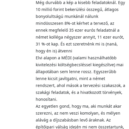
Még durvább a kép a kisebb feladatoknál. Egy
10 millió forint bekerülési összegű, átlagos
bonyolultságú munkánál nálunk
mindösszesen 8%-ot kérhet a tervező, az
ennek megfelelő 35 ezer eurós feladatnál a
német kolléga négyszer annyit, 11 ezer eurót,
31 %-ot kap. És ezt szeretnénk mi is (naná,
hogy én is) átvenni
Elvi alapon a MÉDI (valami használhatóbb
kivitelezési költségbecsléssel kiegészítve) mai
állapotában sem lenne rossz. Egyszerűbb
lenne kicsit javítgatni, mint a német
rendszert, ahol mások a tervezési szakaszok, a
szakági feladatok, és a hivatkozott törvények,
honosítani.
Az egyetlen gond, hogy ma, aki munkát akar
szerezni, az nem veszi komolyan, és mélyen
alávág a díjszabásban levő áraknak. Az
építőipari válság idején mi nem összetartunk,