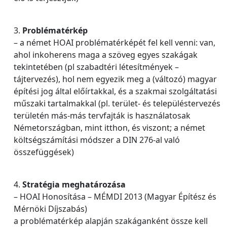
3.
Problématérkép
– a német HOAI problématérképét fel kell venni: van,
ahol inkoherens maga a szöveg egyes szakágak
tekintetében (pl szabadtéri létesítmények –
tájtervezés), hol nem egyezik meg a (változó) magyar
építési jog által előírtakkal, és a szakmai szolgáltatási
műszaki tartalmakkal (pl. terület- és településtervezés
területén más-más tervfajták is használatosak
Németországban, mint itthon, és viszont; a német
költségszámítási módszer a DIN 276-al való
összefüggések)
4.
Stratégia meghatározása
– HOAI Honosítása – MÉMDI 2013 (Magyar Építész és
Mérnöki Díjszabás)
a problématérkép alapján szakáganként össze kell