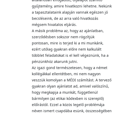
gyűjtemény, amire hivatkozni lehetne. Nekünk
a tapasztalataink alapján vannak egészen jó
becsléseink, de az arra való hivatkozás
mégsem hivatalos eljárás.
A másik probléma az, hogy az ajánlatban,
szerződésben sokszor nem rögzítjük
pontosan, mire is terjed ki a mi munkánk,
ezért utólag gyakran előre nem kalkulált
többlet feladatokat is el kell végeznünk, ha a
pénzünkhöz akarunk jutni.
Az igazi gond természetesen, hogy a német
kollégákkal ellentétben, mi nem nagyon
veszzük komolyan a MÉDI számítást. A tervező
gyakran olyan ajánlatot ad, amivel valószínű,
hogy megkapja a munkát, függetlenül
bármilyen (az etikai kódexben is szereplő)
előírástól. Ezzel a közös legelő problémája
néven ismert csapdába esünk, összességében