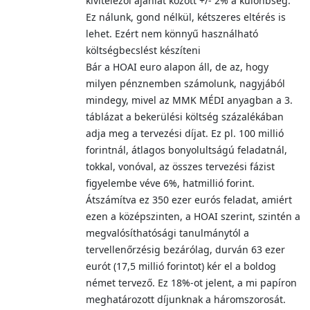
kivitelezői ajánlat között +/- 2% a különbség.
Ez nálunk, gond nélkül, kétszeres eltérés is
lehet. Ezért nem könnyű használható
költségbecslést készíteni
Bár a HOAI euro alapon áll, de az, hogy
milyen pénznemben számolunk, nagyjából
mindegy, mivel az MMK MÉDI anyagban a 3.
táblázat a bekerülési költség százalékában
adja meg a tervezési díjat. Ez pl. 100 millió
forintnál, átlagos bonyolultságú feladatnál,
tokkal, vonóval, az összes tervezési fázist
figyelembe véve 6%, hatmillió forint.
Átszámítva ez 350 ezer eurós feladat, amiért
ezen a középszinten, a HOAI szerint, szintén a
megvalósíthatósági tanulmánytól a
tervellenőrzésig bezárólag, durván 63 ezer
eurót (17,5 millió forintot) kér el a boldog
német tervező. Ez 18%-ot jelent, a mi papíron
meghatározott díjunknak a háromszorosát.