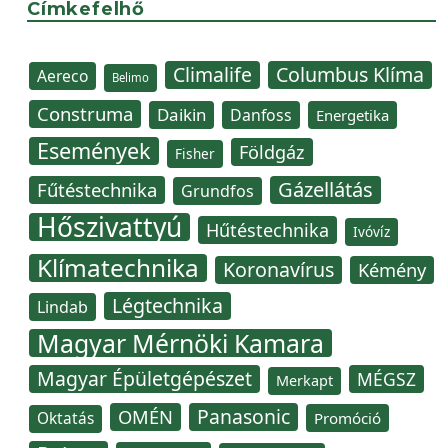
Címkefelhő
Climalife
Columbus Klíma
Aereco
Belimo
Construma
Daikin
Danfoss
Energetika
Események
Földgáz
Fisher
Gázellátás
Fűtéstechnika
Grundfos
Hőszivattyú
Hűtéstechnika
Ivóvíz
Klímatechnika
Koronavírus
Kémény
Légtechnika
Lindab
Magyar Mérnöki Kamara
Magyar Épületgépészet
MÉGSZ
Merkapt
Panasonic
OMÉN
Oktatás
Promóció