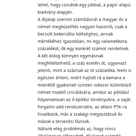
lehet, hogy csinálok egy jobbat, a papír alapú
kiadvány alapján.
A díjalap szerinti számításnál a magyar és a
német megközelítés nagyon hasonló, csak a
becsült bekerülési költséghez, annak
mértékéhez igazodóan, mi egy valamekkora
százalékot, ők egy konkrét számot rendelnek.
A két dolog könnyen egymásnak
megfeleltethető, a száz esetén öt, ugyanazt
jelenti, mint a száznak az öt százaléka. Nem is
egészen értem, miért hajtott rá a kamara a
mienktől gyakorlati szinten sokszor különböző
német modell cincálására, amikor az például
folyamatosan az ő építési törvényükre, a saját
forgalmi adó rendszerükre, az ottani PTK-ra
hivatkozik, más a szakági megosztásuk és
mások a tervezési fázisok.
Nálunk elég problémás az, hogy nincs
általánosan elfogadott, díjalapot számító