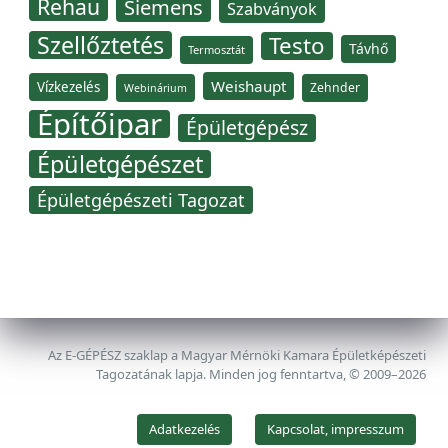
Rehau
Siemens
Szabványok
Szellőztetés
Testo
Távhő
Termosztát
Weishaupt
Vízkezelés
Zehnder
Webinárium
Építőipar
Épületgépész
Épületgépészet
Épületgépészeti Tagozat
Az E-GÉPÉSZ szaklap a Magyar Mérnöki Kamara Épületképészeti
Tagozatának lapja. Minden jog fenntartva, © 2009–2026
Adatkezelés
Kapcsolat, impresszum