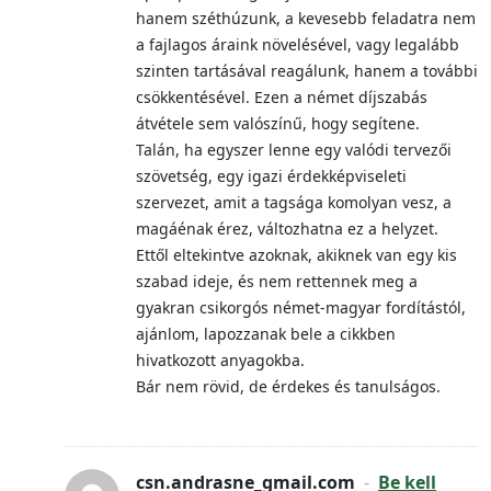
hanem széthúzunk, a kevesebb feladatra nem
a fajlagos áraink növelésével, vagy legalább
szinten tartásával reagálunk, hanem a további
csökkentésével. Ezen a német díjszabás
átvétele sem valószínű, hogy segítene.
Talán, ha egyszer lenne egy valódi tervezői
szövetség, egy igazi érdekképviseleti
szervezet, amit a tagsága komolyan vesz, a
magáénak érez, változhatna ez a helyzet.
Ettől eltekintve azoknak, akiknek van egy kis
szabad ideje, és nem rettennek meg a
gyakran csikorgós német-magyar fordítástól,
ajánlom, lapozzanak bele a cikkben
hivatkozott anyagokba.
Bár nem rövid, de érdekes és tanulságos.
csn.andrasne_gmail.com
-
Be kell