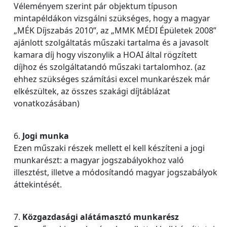
Véleményem szerint pár objektum típuson
mintapéldákon vizsgálni szükséges, hogy a magyar
„MÉK Díjszabás 2010”, az „MMK MÉDI Épületek 2008”
ajánlott szolgáltatás műszaki tartalma és a javasolt
kamara díj hogy viszonylik a HOAI által rögzített
díjhoz és szolgáltatandó műszaki tartalomhoz. (az
ehhez szükséges számítási excel munkarészek már
elkészültek, az összes szakági díjtáblázat
vonatkozásában)
6.
Jogi munka
Ezen műszaki részek mellett el kell készíteni a jogi
munkarészt: a magyar jogszabályokhoz való
illesztést, illetve a módosítandó magyar jogszabályok
áttekintését.
7.
Közgazdasági alátámasztó munkarész