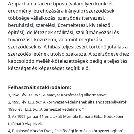
Az iparban a facere típusú (valamilyen konkrét
eredmény létrehozására irányuló) szerződések
többsége vállalkozási szerződés (tervezési,
beruházási, szerelési, üzemeltetési, kivitelezői,
építési), de léteznek szállítási, szállítmányozási és
fuvarozási, közüzemi, valamint megbízási
szerződések is. A hibás teljesítésért történő jótállás a
szerződés létének utolsó szakasza. A szerződésekhez
kapcsolódó mellék-kötelezettségek pedig a teljesítési
készséget és képességet segítik elő.
Felhasznált szakirodalom:
1, 1949. évi XX. tv.: „ A Magyar Köztársaság Alkotmánya”
2, 1995. évi LIII. tv.:” A környezet védelmének általános szabályairól”,
1996. évi. LIII. tv.: „A természet védelméről”
3, Az 1997. január 11-én alakult Mérnöki Kamara Etikai Kódexében
található Alapelvek
4, Bujalosné Kóczán Éva: „ Felelősségi formák a környezetjogban”