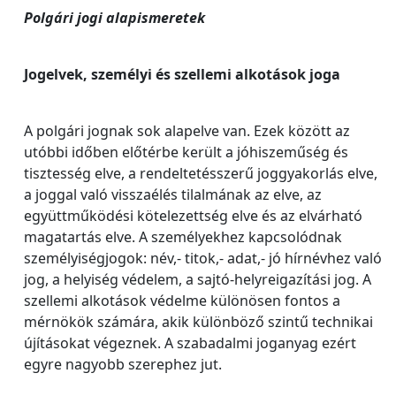
Polgári jogi alapismeretek
Jogelvek, személyi és szellemi alkotások joga
A polgári jognak sok alapelve van. Ezek között az
utóbbi időben előtérbe került a jóhiszeműség és
tisztesség elve, a rendeltetésszerű joggyakorlás elve,
a joggal való visszaélés tilalmának az elve, az
együttműködési kötelezettség elve és az elvárható
magatartás elve. A személyekhez kapcsolódnak
személyiségjogok: név,- titok,- adat,- jó hírnévhez való
jog, a helyiség védelem, a sajtó-helyreigazítási jog. A
szellemi alkotások védelme különösen fontos a
mérnökök számára, akik különböző szintű technikai
újításokat végeznek. A szabadalmi joganyag ezért
egyre nagyobb szerephez jut.