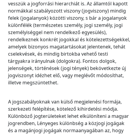
vesszük a jogforrási hierarchiát is. Az államtól kapott
normákkal szabályozott viszony (jogviszony) mindig
felek (jogalanyok) közötti viszony, s bár a jogalanyok
különfélék (természetes személy, jogi személy, jogi
személyiséggel nem rendelkező egyesülés),
rendelkeznek konkrét jogokkal és kötelezettségekkel,
amelyek bizonyos magatartásokat jelentenek, tehát
cselekvések, és mindig birtokba vehető testi
tárgyakra irányulnak (dolgokra). Fontos dolgok,
jelenségek, történések (jogi tények) bekövetkezte új
jogviszonyt idézhet elő, vagy meglévőt módosíthat,
illetve megszüntethet.
A jogszabályoknak van külső megjelenési formája,
szerkezeti felépítése, kötelező kihirdetési módja.
Különböző jogterületeket lehet elkülöníteni a magyar
jogrendben, Lényeges különbség a közjogi jogágak
és a magánjogi jogágak normaanyagában az, hogy