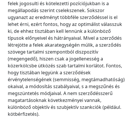
felek jogosulti és kötelezetti pozíciójukban is a
megállapodás szerint cselekszenek. Sokszor
ugyanazt az eredményt többféle szerződéssel is el
lehet érni, ezért fontos, hogy az optimálist válasszuk
ki, de ehhez tisztában kell lennünk a különböző
típusok előnyeivel és hátrányaival. Mivel a szerződés
létrejötte a felek akarategységén múlik, a szerződés
szövege tartalmi szempontból diszpozitív
(megengedő), hiszen csak a jogellenesség a
közerkölcsbe ütközés szab tartalmi korlátot. Fontos,
hogy tisztában legyünk a szerződések
érvénytelenségének (semmisség, megtámadhatóság)
okaival, a módosítás szabályaival, s a megszűnés és
megszüntetés módjaival. A nem szerződésszerű
magatartásoknak következményei vannak,
különböző objektív és szubjektív szankciók (például.
kötbérfizetés).