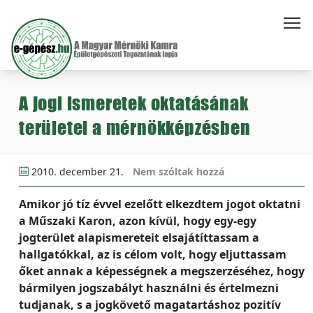
A jogi ismeretek oktatásának
területei a mérnökképzésben
2010. december 21.
Nem szóltak hozzá
Amikor jó tíz évvel ezelőtt elkezdtem jogot oktatni
a Műszaki Karon, azon kívül, hogy egy-egy
jogterület alapismereteit elsajátíttassam a
hallgatókkal, az is célom volt, hogy eljuttassam
őket annak a képességnek a megszerzéséhez, hogy
bármilyen jogszabályt használni és értelmezni
tudjanak, s a jogkövető magatartáshoz pozitív