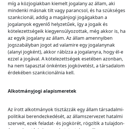
míg a közjogiakban kiemelt jogalany az állam, aki
mindenki másnak tilt vagy parancsol, és ha szükséges
szankcionál, addig a magánjogi jogágakban a
jogalanyok egyenlő helyzetűek, így a jogaik és
kötelezettségeik kiegyensúlyozottak, még akkor is, ha
az egyik jogalany az állam. Az állam amennyiben
jogszabályban jogot ad valamire egy jogalanynak
(alanyi jogként), akkor rábízza a jogalanyra, hogy él-e
ezzel a jogával. A kötelezettségek esetében azonban,
ha nem tapasztal önkéntes jogkövetést, a társadalom
érdekében szankcionálnia kell.
Alkotmányjogi alapismeretek
Az írott alkotmányok tisztázzák egy állam társadalmi-
politikai berendezkedését, az államszervezet hatalmi
szerveit, ezek feladat- és jogkörét, rögzítik a tulajdon-