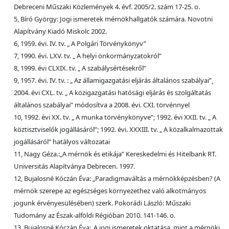
Debreceni Műszaki Közlemények 4. évf. 2005/2. szám 17-25. o.
5, Bíró György: Jogi ismeretek mérnökhallgatók számára. Novotni
Alapítvány Kiadó Miskolc 2002.
6, 1959. évi. IV. tv. „ A Polgári Törvénykönyv”
7, 1990. évi. LXV. tv. „ A helyi önkormányzatokról”
8, 1999. évi CLXIX. tv. „ A szabálysértésekről”
9, 1957. évi. IV. tv. : „ Az államigazgatási eljárás általános szabályai”¸
2004. évi CXL. tv. „ A közigazgatási hatósági eljárás és szolgáltatás
általános szabályai” módosítva a 2008. évi. CXI. törvénnyel
10, 1992. évi XX. tv. „ A munka törvénykönyve”; 1992. évi XXII. tv. „ A
köztisztviselők jogállásáról”; 1992. évi. XXXIII. tv. „ A közalkalmazottak
jogállásáról” hatályos változatai
11, Nagy Géza.:„A mérnök és etikája” Kereskedelmi és Hitelbank RT.
Universitás Alapítványa Debrecen. 1997.
12, Bujalosné Kóczán Éva: „Paradigmaváltás a mérnökképzésben? (A
mérnök szerepe az egészséges környezethez való alkotmányos
jogunk érvényesülésében) szerk. Pokorádi László: Műszaki
Tudomány az Észak-alföldi Régióban 2010. 141-146. o.
13, Bujalosné Kóczán Éva:„A jogi ismeretek oktatása, mint a mérnöki