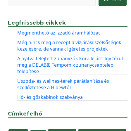
Legfrissebb cikkek
Megmenthető az izzadó áramhálózat
Még nincs meg a recept a vízjárási szélsőségek
kezelésére, de vannak ígéretes projektek
A nyitva felejtett zuhanyzók kora lejárt: Így térül
meg a DELABIE Tempomix zuhanycsaptelep
telepítése
Uszoda- és wellnes-terek párátlanítása és
szellőztetése a Hidewtól
Hő- és gőzkabinok szabványa
Címkefelhő