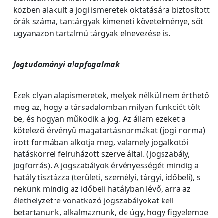
közben alakult a jogi ismeretek oktatására biztosított
órák száma, tantárgyak kimeneti követelménye, sőt
ugyanazon tartalmú tárgyak elnevezése is.
Jogtudományi alapfogalmak
Ezek olyan alapismeretek, melyek nélkül nem érthető
meg az, hogy a társadalomban milyen funkciót tölt
be, és hogyan működik a jog. Az állam ezeket a
kötelező érvényű magatartásnormákat (jogi norma)
írott formában alkotja meg, valamely jogalkotói
hatáskörrel felruházott szerve által. (jogszabály,
jogforrás). A jogszabályok érvényességét mindig a
hatály tisztázza (területi, személyi, tárgyi, időbeli), s
nekünk mindig az időbeli hatályban lévő, arra az
élethelyzetre vonatkozó jogszabályokat kell
betartanunk, alkalmaznunk, de úgy, hogy figyelembe