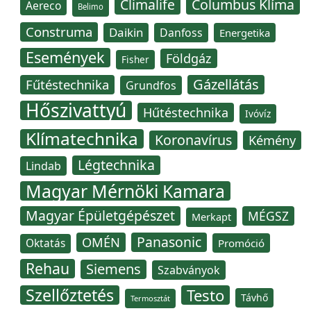
Climalife
Columbus Klíma
Aereco
Belimo
Construma
Daikin
Danfoss
Energetika
Események
Földgáz
Fisher
Gázellátás
Fűtéstechnika
Grundfos
Hőszivattyú
Hűtéstechnika
Ivóvíz
Klímatechnika
Koronavírus
Kémény
Légtechnika
Lindab
Magyar Mérnöki Kamara
Magyar Épületgépészet
MÉGSZ
Merkapt
Panasonic
OMÉN
Oktatás
Promóció
Rehau
Siemens
Szabványok
Szellőztetés
Testo
Távhő
Termosztát