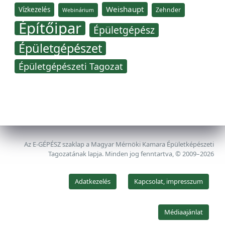
Weishaupt
Vízkezelés
Zehnder
Webinárium
Építőipar
Épületgépész
Épületgépészet
Épületgépészeti Tagozat
Az E-GÉPÉSZ szaklap a Magyar Mérnöki Kamara Épületképészeti
Tagozatának lapja. Minden jog fenntartva, © 2009–2026
Adatkezelés
Kapcsolat, impresszum
Médiaajánlat