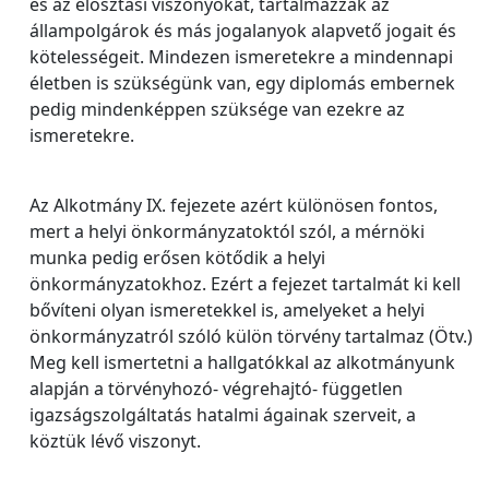
és az elosztási viszonyokat, tartalmazzák az
állampolgárok és más jogalanyok alapvető jogait és
kötelességeit. Mindezen ismeretekre a mindennapi
életben is szükségünk van, egy diplomás embernek
pedig mindenképpen szüksége van ezekre az
ismeretekre.
Az Alkotmány IX. fejezete azért különösen fontos,
mert a helyi önkormányzatoktól szól, a mérnöki
munka pedig erősen kötődik a helyi
önkormányzatokhoz. Ezért a fejezet tartalmát ki kell
bővíteni olyan ismeretekkel is, amelyeket a helyi
önkormányzatról szóló külön törvény tartalmaz (Ötv.)
Meg kell ismertetni a hallgatókkal az alkotmányunk
alapján a törvényhozó- végrehajtó- független
igazságszolgáltatás hatalmi ágainak szerveit, a
köztük lévő viszonyt.