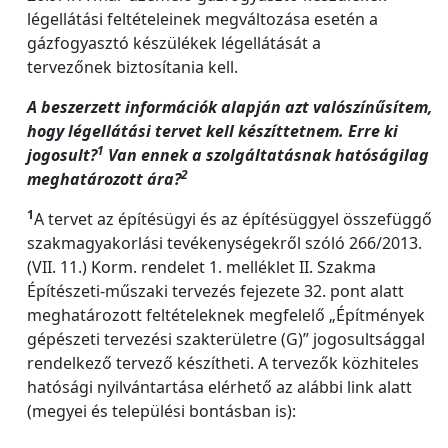
légellátási feltételeinek megváltozása esetén a
gázfogyasztó készülékek légellátását a
tervezőnek biztosítania kell.
A beszerzett információk alapján azt valószínűsítem,
hogy légellátási tervet kell készíttetnem. Erre ki
1
jogosult?
Van ennek a szolgáltatásnak hatóságilag
2
meghatározott ára?
1
A tervet az építésügyi és az építésüggyel összefüggő
szakmagyakorlási tevékenységekről szóló 266/2013.
(VII. 11.) Korm. rendelet 1. melléklet II. Szakma
Építészeti-műszaki tervezés fejezete 32. pont alatt
meghatározott feltételeknek megfelelő „Építmények
gépészeti tervezési szakterületre (G)” jogosultsággal
rendelkező tervező készítheti. A tervezők közhiteles
hatósági nyilvántartása elérhető az alábbi link alatt
(megyei és települési bontásban is):