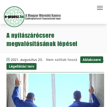
A nyílászárócsere
megvalósításának lépései
2021. augusztus 23.
Nem szóltak hozzá
Ablakcsere
,
Légellátási terv