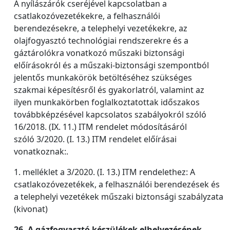
A nyílászárók cseréjével kapcsolatban a
csatlakozóvezetékekre, a felhasználói
berendezésekre, a telephelyi vezetékekre, az
olajfogyasztó technológiai rendszerekre és a
gáztárolókra vonatkozó műszaki biztonsági
előírásokról és a műszaki-biztonsági szempontból
jelentős munkakörök betöltéséhez szükséges
szakmai képesítésről és gyakorlatról, valamint az
ilyen munkakörben foglalkoztatottak időszakos
továbbképzésével kapcsolatos szabályokról szóló
16/2018. (IX. 11.) ITM rendelet módosításáról
szóló 3/2020. (I. 13.) ITM rendelet előírásai
vonatkoznak:.
1. melléklet a 3/2020. (I. 13.) ITM rendelethez: A
csatlakozóvezetékek, a felhasználói berendezések és
a telephelyi vezetékek műszaki biztonsági szabályzata
(kivonat)
26. A gázfogyasztó készülékek elhelyezésének