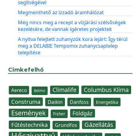
segítségével
Megmenthető az izzadó áramhálózat
Még nincs meg a recept a vízjárási szélsőségek
kezelésére, de vannak ígéretes projektek
A nyitva felejtett zuhanyzók kora lejárt: Így térül
meg a DELABIE Tempomix zuhanycsaptelep
telepítése
Címkefelhő
Climalife
Columbus Klíma
Aereco
Belimo
Construma
Daikin
Danfoss
Energetika
Események
Földgáz
Fisher
Gázellátás
Fűtéstechnika
Grundfos
Hőszivattyú