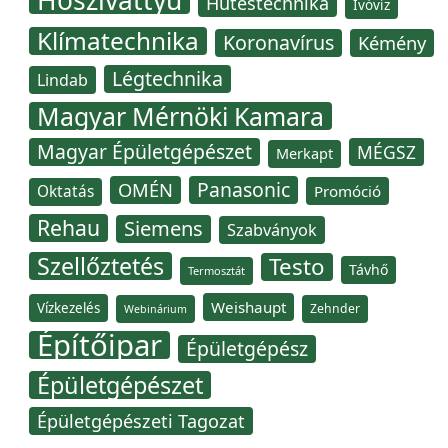
Hűtéstechnika
Ivóvíz
Klímatechnika
Koronavírus
Kémény
Légtechnika
Lindab
Magyar Mérnöki Kamara
Magyar Épületgépészet
MÉGSZ
Merkapt
Panasonic
OMÉN
Oktatás
Promóció
Rehau
Siemens
Szabványok
Szellőztetés
Testo
Távhő
Termosztát
Weishaupt
Vízkezelés
Zehnder
Webinárium
Építőipar
Épületgépész
Épületgépészet
Épületgépészeti Tagozat