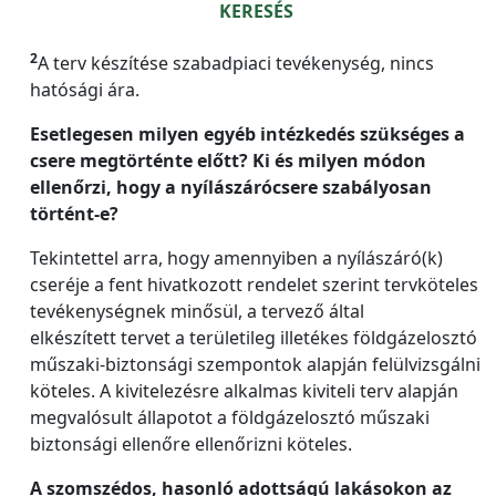
KERESÉS
2
A
terv készítése szabadpiaci tevékenység, nincs
hatósági ára.
Esetlegesen milyen egyéb intézkedés szükséges a
csere megtörténte előtt? Ki és milyen módon
ellenőrzi, hogy a nyílászárócsere szabályosan
történt-e?
Tekintettel arra, hogy amennyiben a nyílászáró(k)
cseréje a fent hivatkozott rendelet szerint tervköteles
tevékenységnek minősül, a tervező által
elkészített tervet a területileg illetékes földgázelosztó
műszaki-biztonsági szempontok alapján felülvizsgálni
köteles. A kivitelezésre alkalmas kiviteli terv alapján
megvalósult állapotot a földgázelosztó műszaki
biztonsági ellenőre ellenőrizni köteles.
A szomszédos, hasonló adottságú lakásokon az