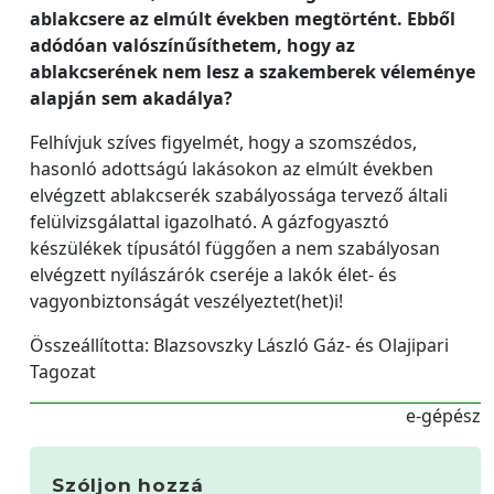
ablakcsere az elmúlt években megtörtént. Ebből
adódóan valószínűsíthetem, hogy az
ablakcserének nem lesz a szakemberek véleménye
alapján sem akadálya?
Felhívjuk szíves figyelmét, hogy a szomszédos,
hasonló adottságú lakásokon az elmúlt években
elvégzett ablakcserék szabályossága tervező általi
felülvizsgálattal igazolható. A gázfogyasztó
készülékek típusától függően a nem szabályosan
elvégzett nyílászárók cseréje a lakók élet- és
vagyonbiztonságát veszélyeztet(het)i!
Összeállította: Blazsovszky László Gáz- és Olajipari
Tagozat
e-gépész
Szóljon hozzá