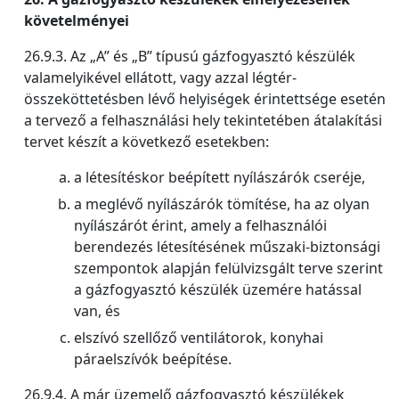
követelményei
26.9.3. Az „A” és „B” típusú gázfogyasztó készülék
valamelyikével ellátott, vagy azzal légtér-
összeköttetésben lévő helyiségek érintettsége esetén
a tervező a felhasználási hely tekintetében átalakítási
tervet készít a következő esetekben:
a létesítéskor beépített nyílászárók cseréje,
a meglévő nyílászárók tömítése, ha az olyan
nyílászárót érint, amely a felhasználói
berendezés létesítésének műszaki-biztonsági
szempontok alapján felülvizsgált terve szerint
a gázfogyasztó készülék üzemére hatással
van, és
elszívó szellőző ventilátorok, konyhai
páraelszívók beépítése.
26.9.4. A már üzemelő gázfogyasztó készülékek