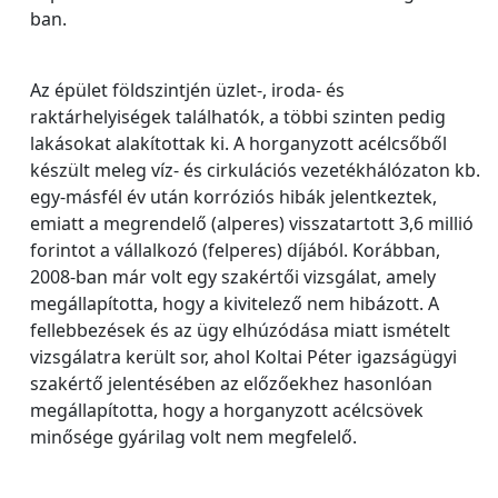
ban.
Az épület földszintjén üzlet-, iroda- és
raktárhelyiségek találhatók, a többi szinten pedig
lakásokat alakítottak ki. A horganyzott acélcsőből
készült meleg víz- és cirkulációs vezetékhálózaton kb.
egy-másfél év után korróziós hibák jelentkeztek,
emiatt a megrendelő (alperes) visszatartott 3,6 millió
forintot a vállalkozó (felperes) díjából. Korábban,
2008-ban már volt egy szakértői vizsgálat, amely
megállapította, hogy a kivitelező nem hibázott. A
fellebbezések és az ügy elhúzódása miatt ismételt
vizsgálatra került sor, ahol Koltai Péter igazságügyi
szakértő jelentésében az előzőekhez hasonlóan
megállapította, hogy a horganyzott acélcsövek
minősége gyárilag volt nem megfelelő.