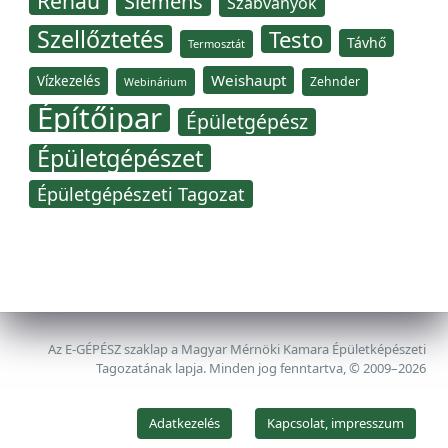
Rehau
Siemens
Szabványok
Szellőztetés
Testo
Távhő
Termosztát
Weishaupt
Vízkezelés
Zehnder
Webinárium
Építőipar
Épületgépész
Épületgépészet
Épületgépészeti Tagozat
Az E-GÉPÉSZ szaklap a Magyar Mérnöki Kamara Épületképészeti
Tagozatának lapja. Minden jog fenntartva, © 2009–2026
Adatkezelés
Kapcsolat, impresszum