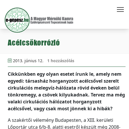
Acélcsőkorrózió
2013. június 12.
1 hozzászólás
Cikkünkben egy olyan esetet írunk le, amely nem
egyedi: társasház horganyzott acélcsővel szerelt
cirkulációs melegvíz-hálózata rövid éveken belül
tönkremegy, a csövek kilyukadnak. Tervez ma még
valaki cirkulációs hálózatot horganyzott
acélcsővel, vagy csak most jönnek ki a hibák?
A szakértői vélemény Budapesten, a XIII. kerületi
Lőportár utca 6/b-8. alatti esetről készült még 2008-