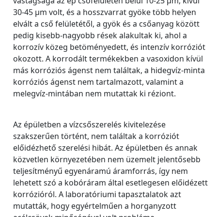
vastagsága az ép csőfelületen belül 10-25 µm, kívül
30-45 µm volt, és a hosszvarrat gyöke több helyen
elvált a cső felületétől, a gyök és a csőanyag között
pedig kisebb-nagyobb rések alakultak ki, ahol a
korrozív közeg betöményedett, és intenzív korróziót
okozott. A korrodált termékekben a vasoxidon kívül
más korróziós ágenst nem találtak, a hidegvíz-minta
korróziós ágenst nem tartalmazott, valamint a
melegvíz-mintában nem mutattak ki réziont.
Az épületben a vízcsőszerelés kivitelezése
szakszerűen történt, nem találtak a korróziót
előidézhető szerelési hibát. Az épületben és annak
közvetlen környezetében nem üzemelt jelentősebb
teljesítményű egyenáramú áramforrás, így nem
lehetett szó a kobóráram által esetlegesen előidézett
korrózióról. A laboratóriumi tapasztalatok azt
mutatták, hogy egyértelműen a horganyzott