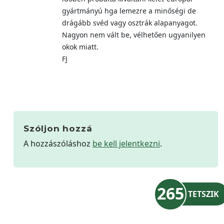
gyártmányú hga lemezre a minőségi de
drágább svéd vagy osztrák alapanyagot.
Nagyon nem vált be, vélhetően ugyanilyen
okok miatt.
FJ
Szóljon hozzá
A hozzászóláshoz
be kell jelentkezni
.
265
TETSZIK