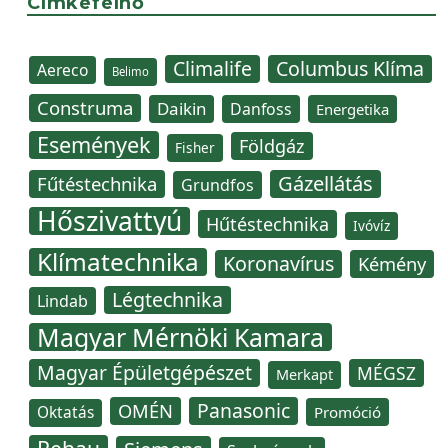
Címkefelhő
Climalife
Columbus Klíma
Aereco
Belimo
Construma
Daikin
Danfoss
Energetika
Események
Földgáz
Fisher
Gázellátás
Fűtéstechnika
Grundfos
Hőszivattyú
Hűtéstechnika
Ivóvíz
Klímatechnika
Koronavírus
Kémény
Légtechnika
Lindab
Magyar Mérnöki Kamara
Magyar Épületgépészet
MÉGSZ
Merkapt
Panasonic
OMÉN
Oktatás
Promóció