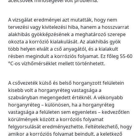
acélcsövek minőségével volt probléma.
A vizsgálat eredményei azt mutatták, hogy nem
tervezési vagy kivitelezési hiba, hanem a hosszvarrat
alakhibás gyökképzésének a meghatározó szerepe
okozta a korrózió kialakulását. Az alakhibás gyök
több helyen elvált a cső anyagától, és a kialakult
résben megindult a korróziós folyamat. Ez főleg 55-60
°C-os vízhőmérséklet mellett történhetett.
A csővezeték külső és belső horganyzott felületein
kisebb volt a horganyréteg vastagsága a
szabványban megengedett értéknél. A vékonyabb
horganyréteg – különösen, ha a horganyréteg
vastagsága a felületen sem egyenletes – kedvezőtlen
körülmények között a korróziós folyamat
felgyorsulását eredményezhette. Feltételezhető, hogy
amikor a korróziós folyamat beindult, a keletkező