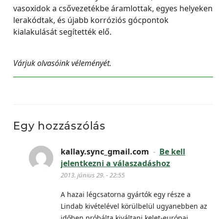
vasoxidok a csővezetékbe áramlottak, egyes helyeken
lerakódtak, és újabb korróziós gócpontok
kialakulását segítették elő.
Várjuk olvasóink véleményét.
Egy hozzászólás
kallay.sync_gmail.com
-
Be kell
jelentkezni a válaszadáshoz
2013. június 29. - 22:55
A hazai légcsatorna gyártók egy része a
Lindab kivételével körülbelül ugyanebben az
időben próbálta kiváltani kelet-európai