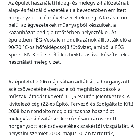
Az épület használati hideg- és melegvíz-hálózatának
alap- és felszálló vezetékeit a bevezetőben említett
horganyzott acélcsővel szerelték meg. A lakásokon
belül az ágvezetékek műanyagból készültek, a
kazánházat pedig a tetőtérben helyezték el. Az
épületben FÉG-Vestale modulkazánok állították elő a
90/70 °C-os hőfoklépcsőjű fűtővizet, amiből a FÉG
Spirec KN-3 hőcserélő közbeiktatásával készítették a
használati meleg vizet.
Az épületet 2006 májusában adták át, a horganyzott
acélcsővezetékekben az első meghibásodások a
műszaki átadást követő 1-1,5 év után jelentkeztek. A
kivitelező cég (22-es Építő, Tervező és Szolgáltató Kft.)
2008-ban rendelte meg a társasház használati
melegvíz-hálózatában korróziósan károsodott
horganyzott acélcsővezetékek szakértői vizsgálatát. A
helyszíni szemlét 2008. május 30-án tartották,