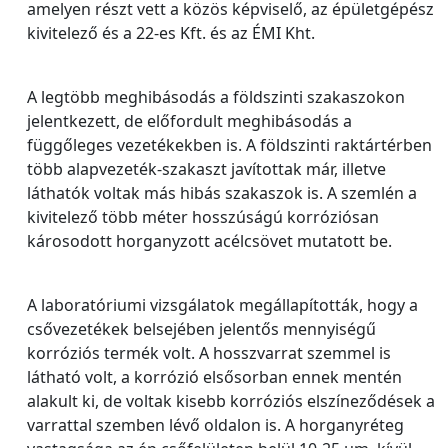
amelyen részt vett a közös képviselő, az épületgépész
kivitelező és a 22-es Kft. és az ÉMI Kht.
A legtöbb meghibásodás a földszinti szakaszokon
jelentkezett, de előfordult meghibásodás a
függőleges vezetékekben is. A földszinti raktártérben
több alapvezeték-szakaszt javítottak már, illetve
láthatók voltak más hibás szakaszok is. A szemlén a
kivitelező több méter hosszúságú korróziósan
károsodott horganyzott acélcsövet mutatott be.
A laboratóriumi vizsgálatok megállapították, hogy a
csővezetékek belsejében jelentős mennyiségű
korróziós termék volt. A hosszvarrat szemmel is
látható volt, a korrózió elsősorban ennek mentén
alakult ki, de voltak kisebb korróziós elszíneződések a
varrattal szemben lévő oldalon is. A horganyréteg