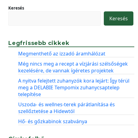
Keresés
Keresés
Legfrissebb cikkek
Megmenthető az izzadó áramhálózat
Még nincs meg a recept a vízjárási szélsőségek
kezelésére, de vannak ígéretes projektek
A nyitva felejtett zuhanyzók kora lejárt: Így térül
meg a DELABIE Tempomix zuhanycsaptelep
telepítése
Uszoda- és wellnes-terek párátlanítása és
szellőztetése a Hidewtól
Hő- és gőzkabinok szabványa