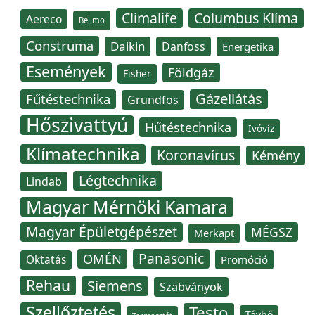
Climalife
Columbus Klíma
Aereco
Belimo
Construma
Daikin
Danfoss
Energetika
Események
Földgáz
Fisher
Gázellátás
Fűtéstechnika
Grundfos
Hőszivattyú
Hűtéstechnika
Ivóvíz
Klímatechnika
Koronavírus
Kémény
Légtechnika
Lindab
Magyar Mérnöki Kamara
Magyar Épületgépészet
MÉGSZ
Merkapt
Panasonic
OMÉN
Oktatás
Promóció
Rehau
Siemens
Szabványok
Szellőztetés
Testo
Távhő