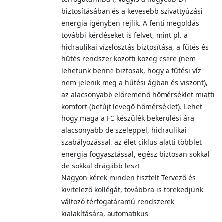
biztosításában és a kevesebb szivattyúzási
energia igényben rejlik. A fenti megoldás
további kérdéseket is felvet, mint pl. a
hidraulikai vízelosztás biztosítása, a fűtés és
hűtés rendszer közötti közeg csere (nem
lehetünk benne biztosak, hogy a fűtési víz
nem jelenik meg a hűtési ágban és viszont),
az alacsonyabb előremenő hőmérséklet miatti
komfort (befújt levegő hőmérséklet). Lehet
hogy maga a FC készülék bekerülési ára
alacsonyabb de szeleppel, hidraulikai
szabályozással, az élet ciklus alatti többlet
energia fogyasztással, egész biztosan sokkal
de sokkal drágább lesz!
Nagyon kérek minden tisztelt Tervező és
kivitelező kollégát, továbbra is törekedjünk
változó térfogatáramú rendszerek
kialakítására, automatikus