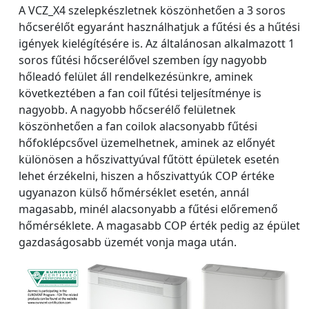
A VCZ_X4 szelepkészletnek köszönhetően a 3 soros
hőcserélőt egyaránt használhatjuk a fűtési és a hűtési
igények kielégítésére is. Az általánosan alkalmazott 1
soros fűtési hőcserélővel szemben így nagyobb
hőleadó felület áll rendelkezésünkre, aminek
következtében a fan coil fűtési teljesítménye is
nagyobb. A nagyobb hőcserélő felületnek
köszönhetően a fan coilok alacsonyabb fűtési
hőfoklépcsővel üzemelhetnek, aminek az előnyét
különösen a hőszivattyúval fűtött épületek esetén
lehet érzékelni, hiszen a hőszivattyúk COP értéke
ugyanazon külső hőmérséklet esetén, annál
magasabb, minél alacsonyabb a fűtési előremenő
hőmérséklete. A magasabb COP érték pedig az épület
gazdaságosabb üzemét vonja maga után.