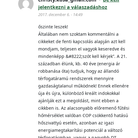
jelentkezni a válaszadáshoz
2017. december 6. - 14:49
őszinte leszek!
Általában nem szoktam kommentálni a
cikkeket de fenti kapcsolás alapján azt kell
mondjam, teljesen el vagyok keseredve és
mindenképp &#8222;szót kell kérjek”. A 21.
században élünk, kb. 40 éve (energia ár
robbanása óta) tudjuk, hogy az állandó
térfogatáramú rendszerek mennyire
gazdaságtalanul működnek! Ennek ellenére
úja és újra, különböző kreált indokokkal
ajánlják ezt a megoldást, mint ebben a
cikkben is. Az alacsonyabb előremenő fűtési
hőmérséklet valóban COP csökkentő hatású
hőszivattyú esetén, azonban az igazi
energiamegtakarítási potenciál a változó
térfogatármban, vagyis a nagyobb DT