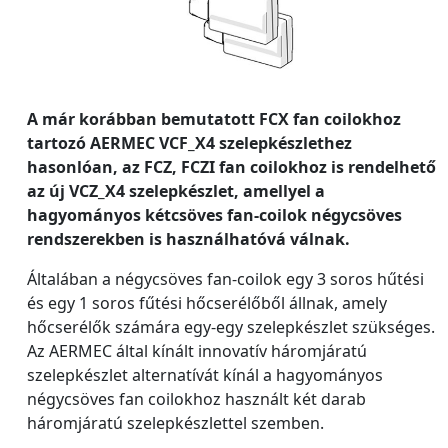
A már korábban bemutatott FCX fan coilokhoz
tartozó AERMEC VCF_X4 szelepkészlethez
hasonlóan, az FCZ, FCZI fan coilokhoz is rendelhető
az új VCZ_X4 szelepkészlet, amellyel a
hagyományos kétcsöves fan-coilok négycsöves
rendszerekben is használhatóvá válnak.
Általában a négycsöves fan-coilok egy 3 soros hűtési
és egy 1 soros fűtési hőcserélőből állnak, amely
hőcserélők számára egy-egy szelepkészlet szükséges.
Az AERMEC által kínált innovatív háromjáratú
szelepkészlet alternatívát kínál a hagyományos
négycsöves fan coilokhoz használt két darab
háromjáratú szelepkészlettel szemben.