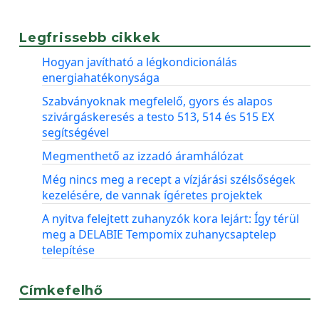
Legfrissebb cikkek
Hogyan javítható a légkondicionálás
energiahatékonysága
Szabványoknak megfelelő, gyors és alapos
szivárgáskeresés a testo 513, 514 és 515 EX
segítségével
Megmenthető az izzadó áramhálózat
Még nincs meg a recept a vízjárási szélsőségek
kezelésére, de vannak ígéretes projektek
A nyitva felejtett zuhanyzók kora lejárt: Így térül
meg a DELABIE Tempomix zuhanycsaptelep
telepítése
Címkefelhő