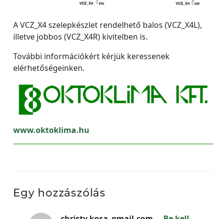
A VCZ_X4 szelepkészlet rendelhető balos (VCZ_X4L),
illetve jobbos (VCZ_X4R) kivitelben is.
További információkért kérjük keressenek
elérhetőségeinken.
www.oktoklima.hu
Egy hozzászólás
christy.kosa_gmail.com
-
Be kell