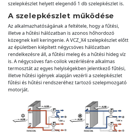
szelepkészlet helyett elegendő 1 db szelepkészlet is.
A szelepkészlet működése
Az alkalmazhatóságának a feltétele, hogy a fűtési,
illetve a hűtési hálózatban is azonos hőhordozó
közegnek kell keringenie. A VCZ_X4 szelepkészlet előtt
az épületben kiépített négycsöves hálózatban
rendelkezésre áll, a fűtési meleg és a hűtési hideg víz
is. A négycsöves fan-coilok vezérlésére alkalmas
termosztát az egyes helyiségekben jelentkező fűtési,
illetve hűtési igények alapján vezérli a szelepkészlet
fűtési és hűtési rendszeréhez tartozó szelepmozgató
motorját.