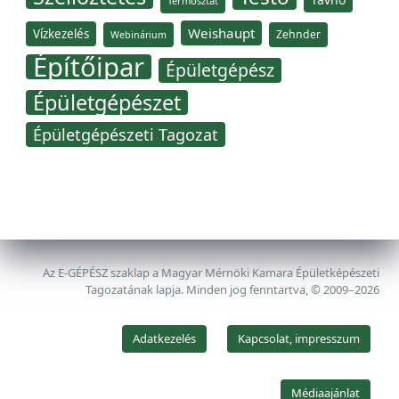
Termosztát
Weishaupt
Vízkezelés
Zehnder
Webinárium
Építőipar
Épületgépész
Épületgépészet
Épületgépészeti Tagozat
Az E-GÉPÉSZ szaklap a Magyar Mérnöki Kamara Épületképészeti
Tagozatának lapja. Minden jog fenntartva, © 2009–2026
Adatkezelés
Kapcsolat, impresszum
Médiaajánlat