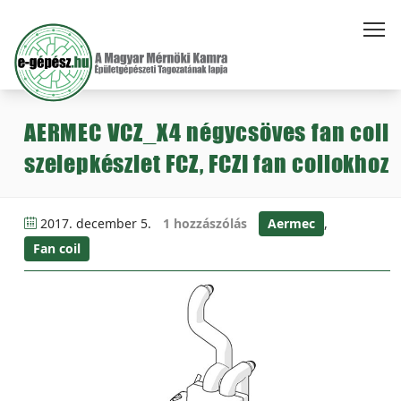
AERMEC VCZ_X4 négycsöves fan coil
szelepkészlet FCZ, FCZI fan coilokhoz
2017. december 5.
1 hozzászólás
Aermec
,
Fan coil