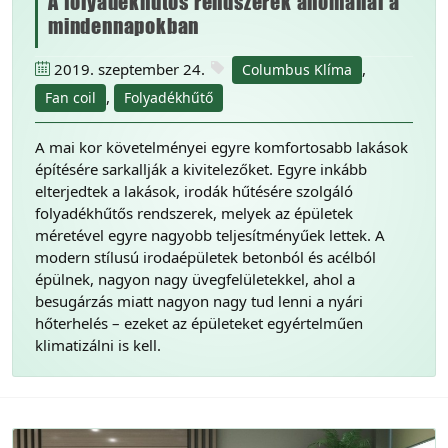
A folyadékhűtős rendszerek anomáliái a
mindennapokban
2019. szeptember 24.
,
Columbus Klíma
,
Fan coil
Folyadékhűtő
A mai kor követelményei egyre komfortosabb lakások
építésére sarkallják a kivitelezőket. Egyre inkább
elterjedtek a lakások, irodák hűtésére szolgáló
folyadékhűtős rendszerek, melyek az épületek
méretével egyre nagyobb teljesítményűek lettek. A
modern stílusú irodaépületek betonból és acélból
épülnek, nagyon nagy üvegfelületekkel, ahol a
besugárzás miatt nagyon nagy tud lenni a nyári
hőterhelés – ezeket az épületeket egyértelműen
klimatizálni is kell.