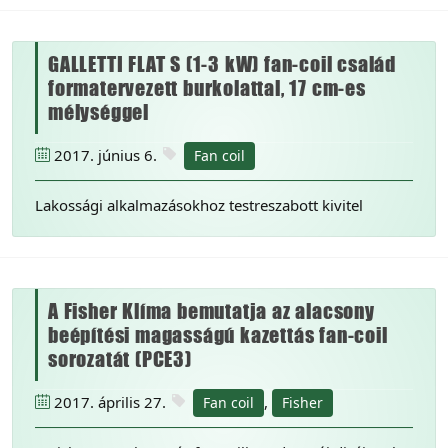
GALLETTI FLAT S (1-3 kW) fan-coil család
formatervezett burkolattal, 17 cm-es
mélységgel
2017. június 6.
Fan coil
Lakossági alkalmazásokhoz testreszabott kivitel
A Fisher Klíma bemutatja az alacsony
beépítési magasságú kazettás fan-coil
sorozatát (PCE3)
2017. április 27.
,
Fan coil
Fisher