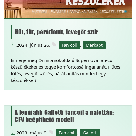
Hűt, fűt, párátlanít, levegőt szűr
2024. június 26.
,
Fan coil
Merkapt
Ismerje meg Ön is a sokoldalú Supernova fan-coil
készülékeket és tegye komfortossá ingatlanát. Hűtés,
fűtés, levegő szűrés, párátlanítás mindezt egy
készülékkel?
A legújabb Galletti fancoil a palettán:
CFV beépíthető modell
2023. május 9.
,
Fan coil
Galletti