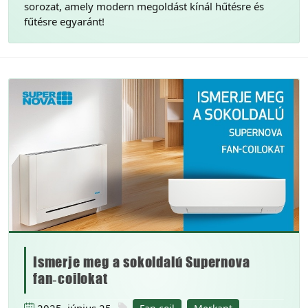
sorozat, amely modern megoldást kínál hűtésre és
fűtésre egyaránt!
Ismerje meg a sokoldalú Supernova
fan‑coilokat
2025. június 25.
,