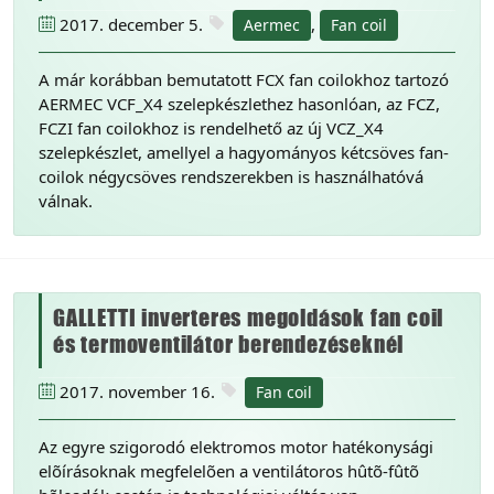
2017. december 5.
,
Aermec
Fan coil
A már korábban bemutatott FCX fan coilokhoz tartozó
AERMEC VCF_X4 szelepkészlethez hasonlóan, az FCZ,
FCZI fan coilokhoz is rendelhető az új VCZ_X4
szelepkészlet, amellyel a hagyományos kétcsöves fan-
coilok négycsöves rendszerekben is használhatóvá
válnak.
GALLETTI inverteres megoldások fan coil
és termoventilátor berendezéseknél
2017. november 16.
Fan coil
Az egyre szigorodó elektromos motor hatékonysági
elõírásoknak megfelelõen a ventilátoros hûtõ-fûtõ