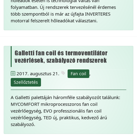
hõleadók esetén is technológiai váltás van
folyamatban. Új rendszerek tervezésénél érdemes
több szempontból is már az újfajta INVERTERES
motorral felszerelt hõleadókat választani.
Galletti fan coil és termoventilátor
vezérlések, szabályozó rendszerek
2017. augusztus 21.
,
Fan coil
Szellőztetés
A Galletti palettáján háromféle szabályozót találunk:
MYCOMFORT mikroprocesszoros fan coil
vezérlőegység, EVO professzionális fan coil
vezérlőegység, TED új, praktikus, kedvező árú
szabályozó.