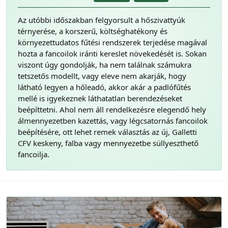
Az utóbbi időszakban felgyorsult a hőszivattyúk
térnyerése, a korszerű, költséghatékony és
környezettudatos fűtési rendszerek terjedése magával
hozta a fancoilok iránti kereslet növekedését is. Sokan
viszont úgy gondolják, ha nem találnak számukra
tetszetős modellt, vagy eleve nem akarják, hogy
látható legyen a hőleadó, akkor akár a padlófűtés
mellé is igyekeznek láthatatlan berendezéseket
beépíttetni. Ahol nem áll rendelkezésre elegendő hely
álmennyezetben kazettás, vagy légcsatornás fancoilok
beépítésére, ott lehet remek választás az új, Galletti
CFV keskeny, falba vagy mennyezetbe süllyeszthető
fancoilja.