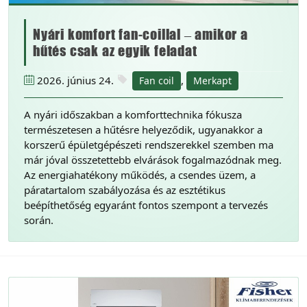
Nyári komfort fan-coillal – amikor a
hűtés csak az egyik feladat
2026. június 24.
,
Fan coil
Merkapt
A nyári időszakban a komforttechnika fókusza
természetesen a hűtésre helyeződik, ugyanakkor a
korszerű épületgépészeti rendszerekkel szemben ma
már jóval összetettebb elvárások fogalmazódnak meg.
Az energiahatékony működés, a csendes üzem, a
páratartalom szabályozása és az esztétikus
beépíthetőség egyaránt fontos szempont a tervezés
során.