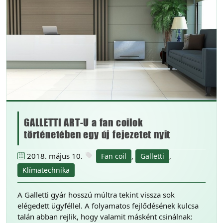
GALLETTI ART-U a fan coilok
történetében egy új fejezetet nyit
2018. május 10.
,
,
Fan coil
Galletti
Klímatechnika
A Galletti gyár hosszú múltra tekint vissza sok
elégedett ügyféllel. A folyamatos fejlődésének kulcsa
talán abban rejlik, hogy valamit másként csinálnak: