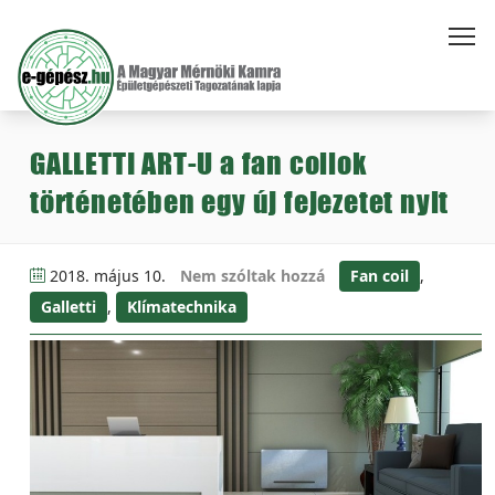
GALLETTI ART-U a fan coilok
történetében egy új fejezetet nyit
2018. május 10.
Nem szóltak hozzá
Fan coil
,
Galletti
,
Klímatechnika