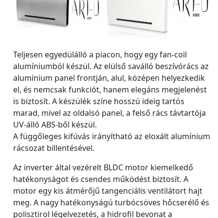
Teljesen egyedülálló a piacon, hogy egy fan-coil
alumíniumból készül. Az elülső saválló beszívórács az
alumínium panel frontján, alul, középen helyezkedik
el, és nemcsak funkciót, hanem elegáns megjelenést
is biztosít. A készülék színe hosszú ideig tartós
marad, mivel az oldalsó panel, a felső rács távtartója
UV-álló ABS-ből készül.
A függőleges kifúvás irányítható az eloxált alumínium
rácsozat billentésével.
Az inverter által vezérelt BLDC motor kiemelkedő
hatékonyságot és csendes működést biztosít. A
motor egy kis átmérőjű tangenciális ventilátort hajt
meg. A nagy hatékonyságú turbócsöves hőcserélő és
polisztirol légelvezetés, a hidrofil bevonat a