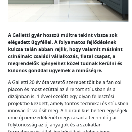
A Galletti gyár hosszú múltra tekint vissza sok
elégedett ügyféllel. A folyamatos fejlődésének
kulcsa talán abban rejlik, hogy valamit másként
csinálnak: családi vállalkozás, fiatal csapat, a
megrendelők igényeihez közel tudnak kerülni és
különös gonddal ügyelnek a minőségre.
A Galletti 20 év óta vezető szerepet tölt be a fan coil
piacon és most ezúttal az élre tört stílusban és a
dizájnban is. 1 évvel ezelőtt egy olyan fejlesztési
projektbe kezdett, amely fontos technikai és stílusbeli
innovációt valósít meg. A hidraulikus beltéri egységek
eme új nemzedékénél megszakad a technológiai
folytonosság az új anyagok és a szokatlan
formatervezés által, így bővülhet a lehetséges