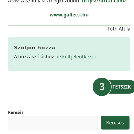
A visszaszámlálás megkeződött:
https://art-u.com/
www.galletti.hu
Tóth Attila
Szóljon hozzá
A hozzászóláshoz
be kell jelentkezni
.
3
TETSZIK
Keresés
Keresés