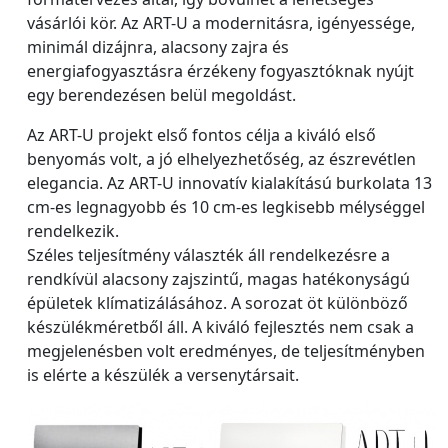
vásárlói kör. Az ART-U a modernitásra, igényessége,
minimál dizájnra, alacsony zajra és
energiafogyasztásra érzékeny fogyasztóknak nyújt
egy berendezésen belül megoldást.
Az ART-U projekt első fontos célja a kiváló első
benyomás volt, a jó elhelyezhetőség, az észrevétlen
elegancia. Az ART-U innovatív kialakítású burkolata 13
cm-es legnagyobb és 10 cm-es legkisebb mélységgel
rendelkezik.
Széles teljesítmény választék áll rendelkezésre a
rendkívül alacsony zajszintű, magas hatékonyságú
épületek klímatizálásához. A sorozat öt különböző
készülékméretből áll. A kiváló fejlesztés nem csak a
megjelenésben volt eredményes, de teljesítményben
is elérte a készülék a versenytársait.