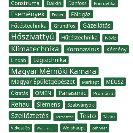
Construma
Daikin
Danfoss
Energetika
Események
Földgáz
Fisher
Gázellátás
Fűtéstechnika
Grundfos
Hőszivattyú
Hűtéstechnika
Ivóvíz
Klímatechnika
Koronavírus
Kémény
Légtechnika
Lindab
Magyar Mérnöki Kamara
Magyar Épületgépészet
MÉGSZ
Merkapt
Panasonic
OMÉN
Oktatás
Promóció
Rehau
Siemens
Szabványok
Szellőztetés
Testo
Távhő
Termosztát
Weishaupt
Vízkezelés
Zehnder
Webinárium