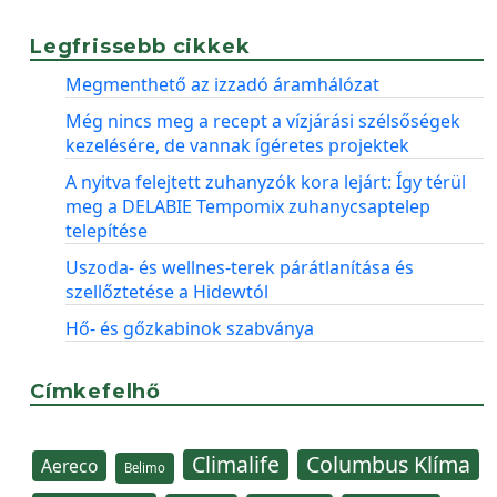
Legfrissebb cikkek
Megmenthető az izzadó áramhálózat
Még nincs meg a recept a vízjárási szélsőségek
kezelésére, de vannak ígéretes projektek
A nyitva felejtett zuhanyzók kora lejárt: Így térül
meg a DELABIE Tempomix zuhanycsaptelep
telepítése
Uszoda- és wellnes-terek párátlanítása és
szellőztetése a Hidewtól
Hő- és gőzkabinok szabványa
Címkefelhő
Climalife
Columbus Klíma
Aereco
Belimo