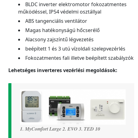
BLDC inverter elektromotor fokozatmentes
működéssel, IP54 védelmi osztállyal
ABS tangenciális ventilátor
Magas hatékonyságú hőcserélő
Alacsony zajszíntű légvezetés
beépített 1 és 3 utú vízoldali szelepvezérlés
Fokozatmentes fali illetve beépített szabályzók
Lehetséges inverteres vezérlési megoldások:
1. MyComfort Large 2. EVO 3. TED 10