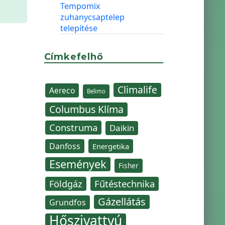
Tempomix
zuhanycsaptelep
telepítése
Címkefelhő
Climalife
Aereco
Belimo
Columbus Klíma
Construma
Daikin
Danfoss
Energetika
Események
Fisher
Fűtéstechnika
Földgáz
Gázellátás
Grundfos
Hőszivattyú