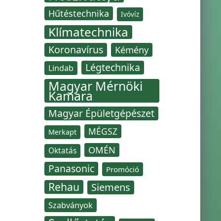
Hűtéstechnika
Ivóvíz
Klímatechnika
Koronavírus
Kémény
Légtechnika
Lindab
Magyar Mérnöki
Kamara
Magyar Épületgépészet
MÉGSZ
Merkapt
OMÉN
Oktatás
Panasonic
Promóció
Rehau
Siemens
Szabványok