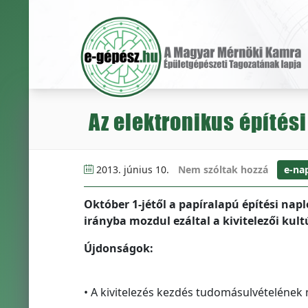
Az elektronikus építés
2013. június 10.
Nem szóltak hozzá
e-na
Október 1-jétől a papíralapú építési napl
irányba mozdul ezáltal a kivitelezői kult
Újdonságok:
• A kivitelezés kezdés tudomásulvételének