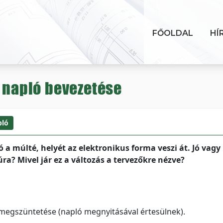
FŐOLDAL
HÍ
i napló bevezetése
pló
ó a múlté, helyét az elektronikus forma veszi át. Jó vagy
úra? Mivel jár ez a változás a tervezőkre nézve?
 megszüntetése (napló megnyitásával értesülnek).