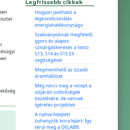
Legfrissebb cikkek
rben
Hogyan javítható a
légkondicionálás
iszter
energiahatékonysága
Szabványoknak megfelelő,
gyors és alapos
i
szivárgáskeresés a testo
tésügyi
513, 514 és 515 EX
ben
segítségével
Megmenthető az izzadó
áramhálózat
Még nincs meg a recept a
ehetőség
vízjárási szélsőségek
kezelésére, de vannak
ígéretes projektek
A nyitva felejtett
zuhanyzók kora lejárt: Így
térül meg a DELABIE