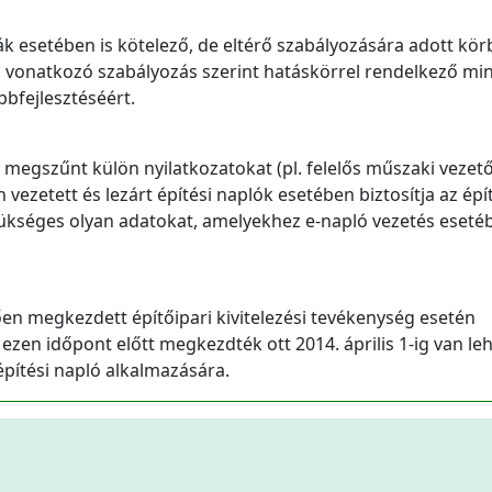
ták esetében is kötelező, de eltérő szabályozására adott kö
a vonatkozó szabályozás szerint hatáskörrel rendelkező min
bbfejlesztéséért.
 a megszűnt külön nyilatkozatokat (pl. felelős műszaki vezető
 vezetett és lezárt építési naplók esetében biztosítja az épí
ükséges olyan adatokat, amelyekhez e-napló vezetés eseté
ően megkezdett építőipari kivitelezési tevékenység esetén
l ezen időpont előtt megkezdték ott 2014. április 1-ig van l
építési napló alkalmazására.