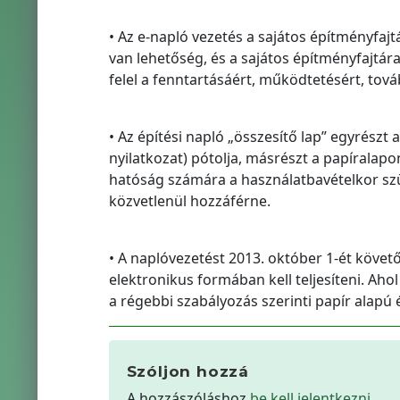
• Az e-napló vezetés a sajátos építményfaj
van lehetőség, és a sajátos építményfajtár
felel a fenntartásáért, működtetésért, tová
• Az építési napló „összesítő lap” egyrészt
nyilatkozat) pótolja, másrészt a papíralapon
hatóság számára a használatbavételkor sz
közvetlenül hozzáférne.
• A naplóvezetést 2013. október 1-ét követ
elektronikus formában kell teljesíteni. Aho
a régebbi szabályozás szerinti papír alapú 
Szóljon hozzá
A hozzászóláshoz
be kell jelentkezni
.