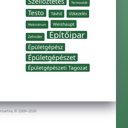
Szellőztetés
Termosztát
Testo
Távhő
Vízkezelés
Weishaupt
Webinárium
Építőipar
Zehnder
Épületgépész
Épületgépészet
Épületgépészeti Tagozat
nntartva, © 2009–2026