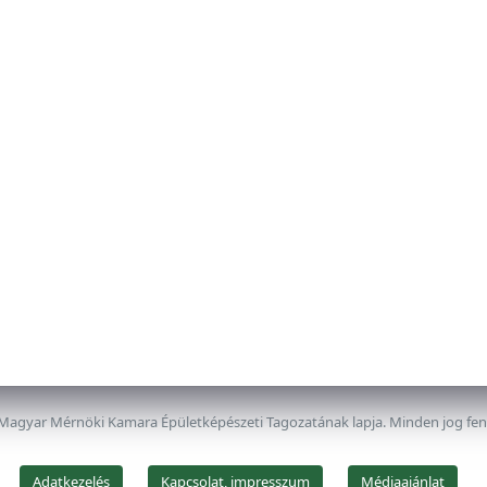
 Magyar Mérnöki Kamara Épületképészeti Tagozatának lapja. Minden jog fe
Adatkezelés
Kapcsolat, impresszum
Médiaajánlat