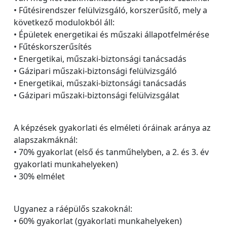
• Fűtésirendszer felülvizsgáló, korszerűsítő, mely a
következő modulokból áll:
• Épületek energetikai és műszaki állapotfelmérése
• Fűtéskorszerűsítés
• Energetikai, műszaki-biztonsági tanácsadás
• Gázipari műszaki-biztonsági felülvizsgáló
• Energetikai, műszaki-biztonsági tanácsadás
• Gázipari műszaki-biztonsági felülvizsgálat
A képzések gyakorlati és elméleti óráinak aránya az
alapszakmáknál:
• 70% gyakorlat (első és tanműhelyben, a 2. és 3. év
gyakorlati munkahelyeken)
• 30% elmélet
Ugyanez a ráépülős szakoknál:
• 60% gyakorlat (gyakorlati munkahelyeken)