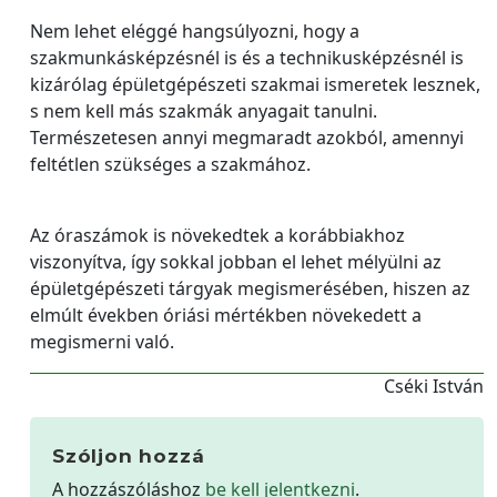
Nem lehet eléggé hangsúlyozni, hogy a
szakmunkásképzésnél is és a technikusképzésnél is
kizárólag épületgépészeti szakmai ismeretek lesznek,
s nem kell más szakmák anyagait tanulni.
Természetesen annyi megmaradt azokból, amennyi
feltétlen szükséges a szakmához.
Az óraszámok is növekedtek a korábbiakhoz
viszonyítva, így sokkal jobban el lehet mélyülni az
épületgépészeti tárgyak megismerésében, hiszen az
elmúlt években óriási mértékben növekedett a
megismerni való.
Cséki István
Szóljon hozzá
A hozzászóláshoz
be kell jelentkezni
.