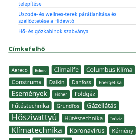
telepítése
Uszoda- és wellnes-terek párátlanítása és
szellőztetése a Hidewtól
Hő- és gőzkabinok szabványa
Címkefelhő
Climalife
Columbus Klíma
Aereco
Belimo
Construma
Daikin
Danfoss
Energetika
Események
Földgáz
Fisher
Gázellátás
Fűtéstechnika
Grundfos
Hőszivattyú
Hűtéstechnika
Ivóvíz
Klímatechnika
Koronavírus
Kémény