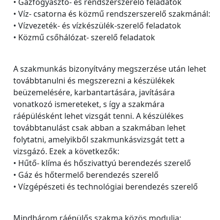
• Gázfogyasztó- és rendszerszerelő feladatok
• Víz- csatorna és közmű rendszerszerelő szakmánál:
• Vízvezeték- és vízkészülék-szerelő feladatok
• Közmű csőhálózat- szerelő feladatok
A szakmunkás bizonyítvány megszerzése után lehet
továbbtanulni és megszerezni a készülékek
beüzemelésére, karbantartására, javítására
vonatkozó ismereteket, s így a szakmára
ráépülésként lehet vizsgát tenni. A készülékes
továbbtanulást csak abban a szakmában lehet
folytatni, amelyikből szakmunkásvizsgát tett a
vizsgázó. Ezek a következők:
• Hűtő- klíma és hőszivattyú berendezés szerelő
• Gáz és hőtermelő berendezés szerelő
• Vízgépészeti és technológiai berendezés szerelő
Mindhárom ráépülős szakma közös modulja: