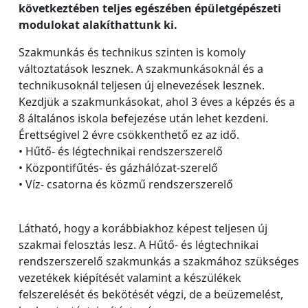
következtében teljes egészében épületgépészeti
modulokat alakíthattunk ki.
Szakmunkás és technikus szinten is komoly
változtatások lesznek. A szakmunkásoknál és a
technikusoknál teljesen új elnevezések lesznek.
Kezdjük a szakmunkásokat, ahol 3 éves a képzés és a
8 általános iskola befejezése után lehet kezdeni.
Érettségivel 2 évre csökkenthető ez az idő.
• Hűtő- és légtechnikai rendszerszerelő
• Központifűtés- és gázhálózat-szerelő
• Víz- csatorna és közmű rendszerszerelő
Látható, hogy a korábbiakhoz képest teljesen új
szakmai felosztás lesz. A Hűtő- és légtechnikai
rendszerszerelő szakmunkás a szakmához szükséges
vezetékek kiépítését valamint a készülékek
felszerelését és bekötését végzi, de a beüzemelést,