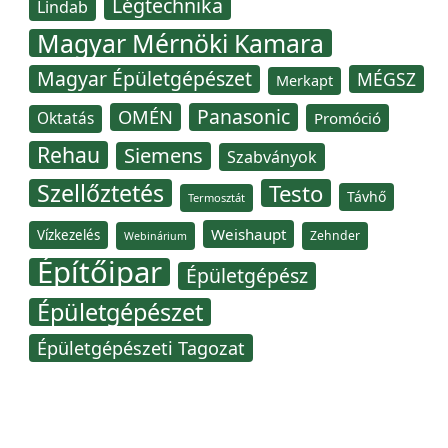
Légtechnika
Lindab
Magyar Mérnöki Kamara
Magyar Épületgépészet
MÉGSZ
Merkapt
Panasonic
OMÉN
Oktatás
Promóció
Rehau
Siemens
Szabványok
Szellőztetés
Testo
Távhő
Termosztát
Weishaupt
Vízkezelés
Zehnder
Webinárium
Építőipar
Épületgépész
Épületgépészet
Épületgépészeti Tagozat