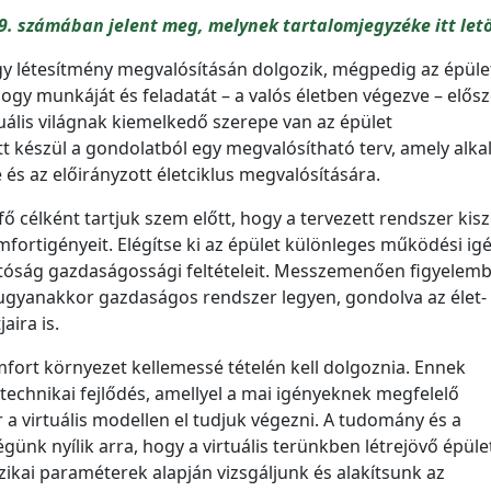
9. számában jelent meg, melynek tartalomjegyzéke itt letö
y létesítmény megvalósításán dolgozik, mégpedig az épüle
 hogy munkáját és feladatát – a valós életben végezve – elősz
tuális világnak kiemelkedő szerepe van az épület
t készül a gondolatból egy megvalósítható terv, amely alka
 és az előirányzott életciklus megvalósítására.
ő célként tartjuk szem előtt, hogy a tervezett rendszer kisz
fortigényeit. Elégítse ki az épület különleges működési igé
tóság gazdaságossági feltételeit. Messzemenően figyelem
ugyanakkor gazdaságos rendszer legyen, gondolva az élet-
ira is.
ort környezet kellemessé tételén kell dolgoznia. Ennek
echnikai fejlődés, amellyel a mai igényeknek megfelelő
a virtuális modellen el tudjuk végezni. A tudomány és a
günk nyílik arra, hogy a virtuális terünkben létrejövő épül
ikai paraméterek alapján vizsgáljunk és alakítsunk az