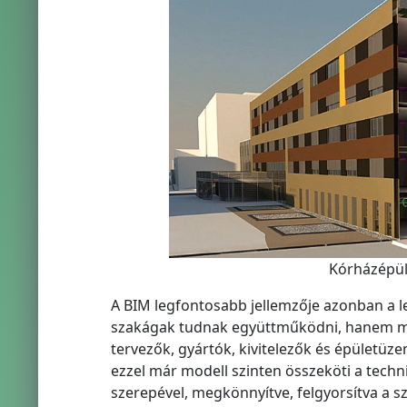
Kórházépül
A BIM legfontosabb jellemzője azonban a 
szakágak tudnak együttműködni, hanem min
tervezők, gyártók, kivitelezők és épületü
ezzel már modell szinten összeköti a techn
szerepével, megkönnyítve, felgyorsítva a 