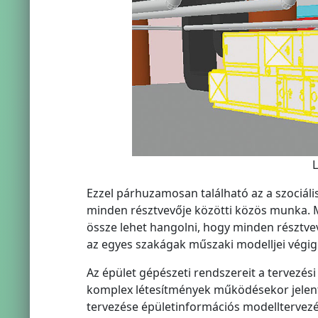
Ezzel párhuzamosan található az a szociál
minden résztvevője közötti közös munka. M
össze lehet hangolni, hogy minden résztv
az egyes szakágak műszaki modelljei végi
Az épület gépészeti rendszereit a tervezés
komplex létesítmények működésekor jelent
tervezése épületinformációs modelltervezés