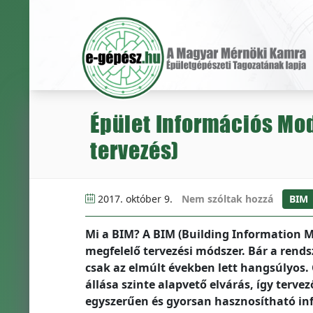
Épület Információs Mod
tervezés)
2017. október 9.
Nem szóltak hozzá
BIM
Mi a BIM? A BIM (Building Information 
megfelelő tervezési módszer. Bár a rends
csak az elmúlt években lett hangsúlyos.
állása szinte alapvető elvárás, így terve
egyszerűen és gyorsan hasznosítható in