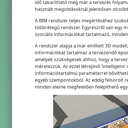
idő takarítható meg már a tervezés folyamá
használt megoldásoknál jelentősen olcsóbb
A BIM rendszer teljes megértéséhez szükség
többrétegű rendszer. Egyrészről van egy m
szociális információkat tartalmazó, minden
A rendszer alapja a már említett 3D modell,
információkat tartalmaz a tervezendő épület
amelyek szükségesek ahhoz, hogy a terveze
méretezzük. Az ezzel létrejövő ‘intelligens
információtartalmú paraméterrel bővíthető
egyéb szempontokból. Az eddig felsorolt 
minden eleme megfelelően felépíthető egy 