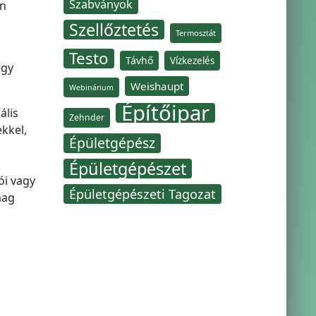
Szabványok
an
Szellőztetés
Termosztát
Testo
Távhő
Vízkezelés
egy
Weishaupt
Webinárium
Építőipar
ális
Zehnder
kkel,
Épületgépész
Épületgépészet
ói vagy
Épületgépészeti Tagozat
mag