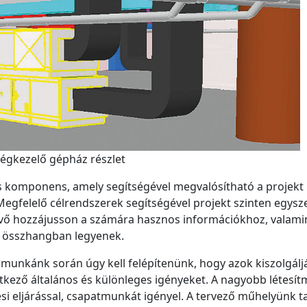
Légkezelő gépház részlet
is komponens, amely segítségével megvalósítható a projekt
egfelelő célrendszerek segítségével projekt szinten egysz
evő hozzájusson a számára hasznos információkhoz, valami
g összhangban legyenek.
i munkánk során úgy kell felépítenünk, hogy azok kiszolgálj
kező általános és különleges igényeket. A nagyobb létesí
i eljárással, csapatmunkát igényel. A tervező műhelyünk ta