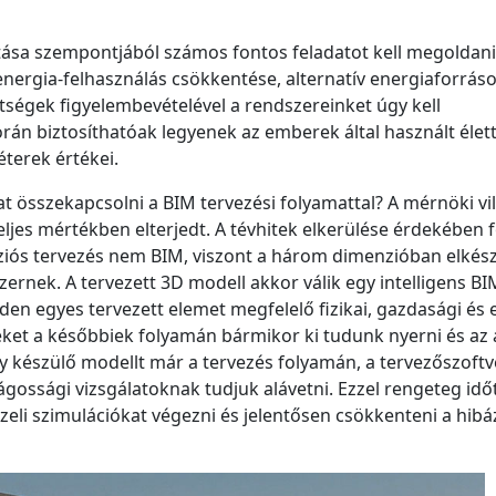
ása szempontjából számos fontos feladatot kell megoldani
 energia-felhasználás csökkentése, alternatív energiaforrás
ltségek figyelembevételével a rendszereinket úgy kell
orán biztosíthatóak legyenek az emberek által használt élet
terek értékei.
t összekapcsolni a BIM tervezési folyamattal? A mérnöki v
ljes mértékben elterjedt. A tévhitek elkerülése érdekében 
ós tervezés nem BIM, viszont a három dimenzióban elkés
ernek. A tervezett 3D modell akkor válik egy intelligens BI
en egyes tervezett elemet megfelelő fizikai, gazdasági és
eket a későbbiek folyamán bármikor ki tudunk nyerni és az 
y készülő modellt már a tervezés folyamán, a tervezőszoftv
ságossági vizsgálatoknak tudjuk alávetni. Ezzel rengeteg idő
eli szimulációkat végezni és jelentősen csökkenteni a hibá