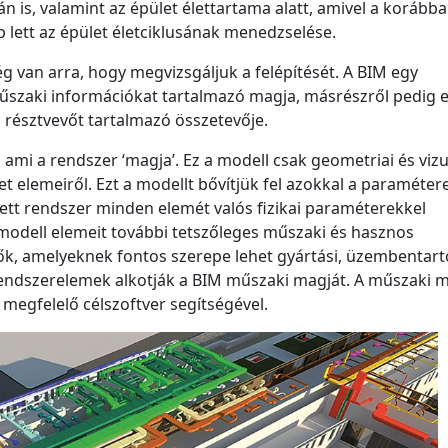
n is, valamint az épület élettartama alatt, amivel a korább
 lett az épület életciklusának menedzselése.
 van arra, hogy megvizsgáljuk a felépítését. A BIM egy
űszaki információkat tartalmazó magja, másrészről pedig 
 résztvevőt tartalmazó összetevője.
 ami a rendszer ‘magja’. Ez a modell csak geometriai és vizu
 elemeiről. Ezt a modellt bővítjük fel azokkal a paramétere
tt rendszer minden elemét valós fizikai paraméterekkel
’ modell elemeit további tetszőleges műszaki és hasznos
k, amelyeknek fontos szerepe lehet gyártási, üzembentart
rendszerelemek alkotják a BIM műszaki magját. A műszaki 
megfelelő célszoftver segítségével.