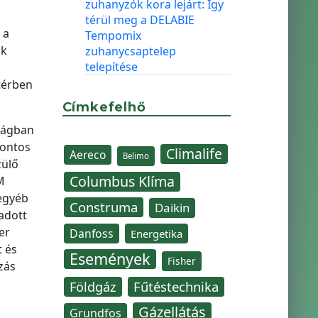
zuhanyzók kora lejárt: Így
térül meg a DELABIE
 a
Tempomix
ok
zuhanycsaptelep
telepítése
térben
Címkefelhő
ilágban
fontos
Climalife
Aereco
Belimo
zülő
Columbus Klíma
M
 egyéb
Construma
Daikin
adott
er
Danfoss
Energetika
t és
Események
Fisher
zás
Fűtéstechnika
Földgáz
Gázellátás
Grundfos