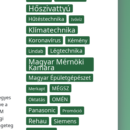
Hőszivattyú
Hűtéstechnika
Ivóvíz
Klímatechnika
Koronavírus
Kémény
Légtechnika
Lindab
Magyar Mérnöki
Kamara
Magyar Épületgépészet
MÉGSZ
Merkapt
egyes
OMÉN
Oktatás
ve a
Panasonic
Promóció
IM
gi
Rehau
Siemens
ngeteg