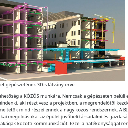
et gépészetének 3D-s látványterve
lehetőség a KÖZÖS munkára. Nemcsak a gépészeten belüli 
denki, aki részt vesz a projektben, a megrendelőtől kezd
zemeltetők mind részei ennek a nagy közös rendszernek. A B
ikai megoldásokat az épület jövőbeli társadalmi és gazdasá
szakágak közötti kommunikációt. Ezzel a hatékonysággal re