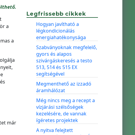
lthető.
Legfrissebb cikkek
t
Hogyan javítható a
ör a
légkondicionálás
energiahatékonysága
lmas a
Szabványoknak megfelelő,
gyors és alapos
olgálja
szivárgáskeresés a testo
nyeit,
513, 514 és 515 EX
segítségével
be
 és
Megmenthető az izzadó
áramhálózat
Még nincs meg a recept a
vízjárási szélsőségek
kezelésére, de vannak
ígéretes projektek
etet már
A nyitva felejtett