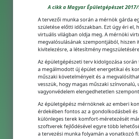
A cikk a Magyar Épületgépészet 2017/
A tervezői munka során a mérnök gárda eg
születése előtti időszakban. Ezt úgy éri el,
virtuális világban oldja meg. A mérnöki vir
megvalósulásának szempontjából, hiszen it
kivitelezésre, a létesítmény megszületésére
Az épületgépészeti terv kidolgozása során f
a megálmodott új épület energetikai és kom
műszaki követelményeit és a megvalósítha
vesszük, hogy magas műszaki színvonalú, 
vagyonvédelem elengedhetetlen szempontja
Az épületgépész mérnöknek az emberi komf
érdekében fontos az a gondolkodásbeli és t
különleges terek komfort-méretezését már 
szoftverek fejlődésével egyre több lehetősé
a tervezési munka folyamán a vonatkozó fiz