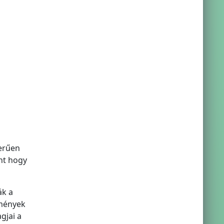
erűen
nt hogy
ák a
tmények
gjai a