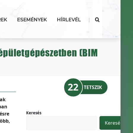
|
REK
ESEMÉNYEK
HÍRLEVÉL
 épületgépészetben (BIM
22
TETSZIK
nak
kban
Keresés
ésre
több,
Keresés