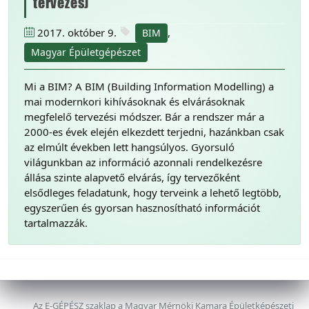
tervezés)
2017. október 9.
,
BIM
Magyar Épületgépészet
Mi a BIM? A BIM (Building Information Modelling) a
mai modernkori kihívásoknak és elvárásoknak
megfelelő tervezési módszer. Bár a rendszer már a
2000-es évek elején elkezdett terjedni, hazánkban csak
az elmúlt években lett hangsúlyos. Gyorsuló
világunkban az információ azonnali rendelkezésre
állása szinte alapvető elvárás, így tervezőként
elsődleges feladatunk, hogy terveink a lehető legtöbb,
egyszerűen és gyorsan hasznosítható információt
tartalmazzák.
Az E-GÉPÉSZ szaklap a Magyar Mérnöki Kamara Épületképészeti