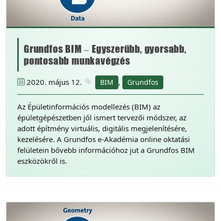
Grundfos BIM – Egyszerűbb, gyorsabb,
pontosabb munkavégzés
2020. május 12.
,
BIM
Grundfos
Az Épületinformációs modellezés (BIM) az
épületgépészetben jól ismert tervezői módszer, az
adott építmény virtuális, digitális megjelenítésére,
kezelésére. A Grundfos e-Akadémia online oktatási
felületein bővebb információhoz jut a Grundfos BIM
eszközökről is.