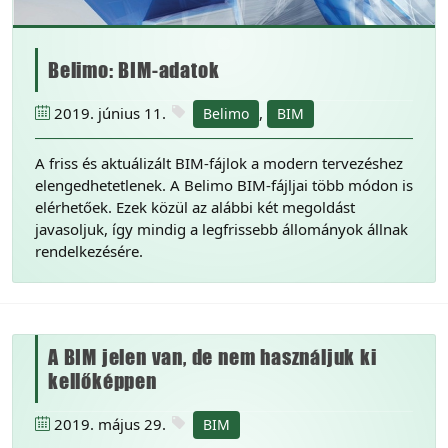
Belimo: BIM-adatok
2019. június 11.
,
Belimo
BIM
A friss és aktuálizált BIM-fájlok a modern tervezéshez
elengedhetetlenek. A Belimo BIM-fájljai több módon is
elérhetőek. Ezek közül az alábbi két megoldást
javasoljuk, így mindig a legfrissebb állományok állnak
rendelkezésére.
A BIM jelen van, de nem használjuk ki
kellőképpen
2019. május 29.
BIM