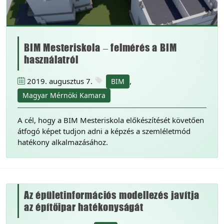
BIM Mesteriskola – felmérés a BIM
használatról
2019. augusztus 7.
,
BIM
Magyar Mérnöki Kamara
A cél, hogy a BIM Mesteriskola előkészítését követően
átfogó képet tudjon adni a képzés a szemléletmód
hatékony alkalmazásához.
Az épületinformációs modellezés javítja
az építőipar hatékonyságát