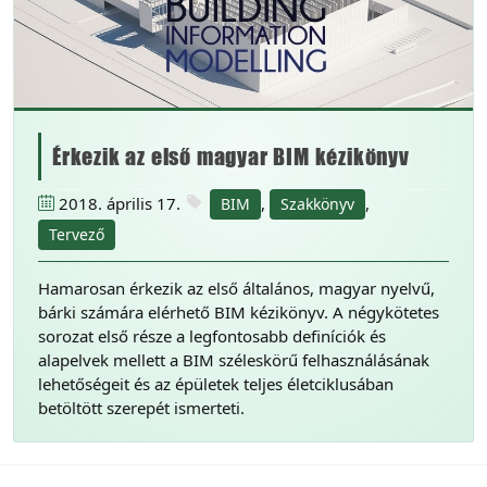
Érkezik az első magyar BIM kézikönyv
2018. április 17.
,
,
BIM
Szakkönyv
Tervező
Hamarosan érkezik az első általános, magyar nyelvű,
bárki számára elérhető BIM kézikönyv. A négykötetes
sorozat első része a legfontosabb definíciók és
alapelvek mellett a BIM széleskörű felhasználásának
lehetőségeit és az épületek teljes életciklusában
betöltött szerepét ismerteti.