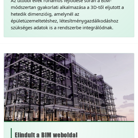
Az utóbbi évek rohamos fejlődése során a BIM-
módszertan gyakorlati alkalmazása a 3D-től eljutott a
hetedik dimenzióig, amelynél az
épületüzemeltetéshez, létesítménygazdálkodáshoz
szükséges adatok is a rendszerbe integrálódnak.
Elindult a BIM weboldal