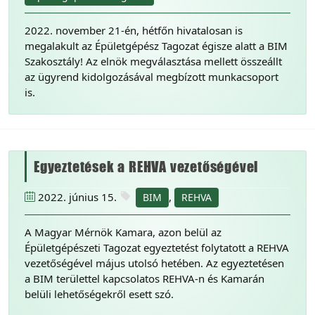
2022. november 21-én, hétfőn hivatalosan is
megalakult az Épületgépész Tagozat égisze alatt a BIM
Szakosztály! Az elnök megválasztása mellett összeállt
az ügyrend kidolgozásával megbízott munkacsoport
is.
Egyeztetések a REHVA vezetőségével
2022. június 15.
,
BIM
REHVA
A Magyar Mérnök Kamara, azon belül az
Épületgépészeti Tagozat egyeztetést folytatott a REHVA
vezetőségével május utolsó hetében. Az egyeztetésen
a BIM területtel kapcsolatos REHVA-n és Kamarán
belüli lehetőségekről esett szó.