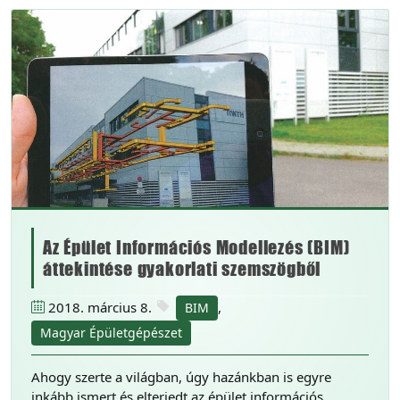
Az Épület Információs Modellezés (BIM)
áttekintése gyakorlati szemszögből
2018. március 8.
,
BIM
Magyar Épületgépészet
Ahogy szerte a világban, úgy hazánkban is egyre
inkább ismert és elterjedt az épület információs