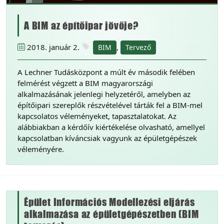
A BIM az építőipar jövője?
2018. január 2.
,
BIM
Tervező
A Lechner Tudásközpont a múlt év második felében
felmérést végzett a BIM magyarországi
alkalmazásának jelenlegi helyzetéről, amelyben az
építőipari szereplők részvételével tárták fel a BIM-mel
kapcsolatos véleményeket, tapasztalatokat. Az
alábbiakban a kérdőív kiértékelése olvasható, amellyel
kapcsolatban kíváncsiak vagyunk az épületgépészek
véleményére.
Épület Információs Modellezési eljárás
alkalmazása az épületgépészetben (BIM