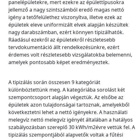
panelépületekre, mert ezekre az épülettípusokra
jellemző a nagy szintszámból eredő magas nettó
igény a tetőfelülethez viszonyítva, illetve ezek az
épületek eleve uniformizált elvek alapján készültek
nagy darabszámban, ezért könnyen tipizálhatók.
Ráadásul ezekről az épületekről részletesebb
tervdokumentáció állt rendelkezésünkre, ezért
érdemes volt részletesebb vizsgálatokba belemenni,
amelyek pontosabb képet eredményeztek.
A tipizálás során összesen 9 kategóriát
különböztettünk meg. A kategóriába sorolást két
szempontcsoport alapján végeztük. Az elsőbe az
épületek azon tulajdonságai tartoznak, amelyekből
következtetni lehet a nettó igényekre. A használati
melegvíz nettó melegvíz igényét általában a hatályos
szabályozásban szereplő 30 kWh/m2évre vettük fel. A
tipizálás szempontjából alapvetők voltak a fűtési