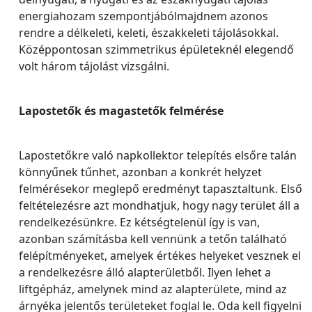
energiahozam szempontjábólmajdnem azonos
rendre a délkeleti, keleti, északkeleti tájolásokkal.
Középpontosan szimmetrikus épületeknél elegendő
volt három tájolást vizsgálni.
Lapostetők és magastetők felmérése
Lapostetőkre való napkollektor telepítés elsőre talán
könnyűnek tűnhet, azonban a konkrét helyzet
felmérésekor meglepő eredményt tapasztaltunk. Első
feltételezésre azt mondhatjuk, hogy nagy terület áll a
rendelkezésünkre. Ez kétségtelenül így is van,
azonban számításba kell vennünk a tetőn található
felépítményeket, amelyek értékes helyeket vesznek el
a rendelkezésre álló alapterületből. Ilyen lehet a
liftgépház, amelynek mind az alapterülete, mind az
árnyéka jelentős területeket foglal le. Oda kell figyelni