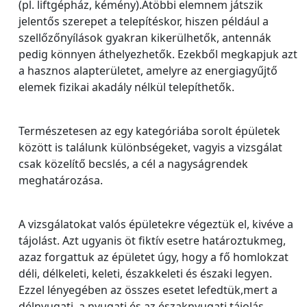
(pl. liftgépház, kémény).Atöbbi elemnem játszik
jelentős szerepet a telepítéskor, hiszen például a
szellőzőnyílások gyakran kikerülhetők, antennák
pedig könnyen áthelyezhetők. Ezekből megkapjuk azt
a hasznos alapterületet, amelyre az energiagyűjtő
elemek fizikai akadály nélkül telepíthetők.
Természetesen az egy kategóriába sorolt épületek
között is találunk különbségeket, vagyis a vizsgálat
csak közelítő becslés, a cél a nagyságrendek
meghatározása.
A vizsgálatokat valós épületekre végeztük el, kivéve a
tájolást. Azt ugyanis öt fiktív esetre határoztukmeg,
azaz forgattuk az épületet úgy, hogy a fő homlokzat
déli, délkeleti, keleti, északkeleti és északi legyen.
Ezzel lényegében az összes esetet lefedtük,mert a
délnyugati, a nyugati és az északnyugati tájolás