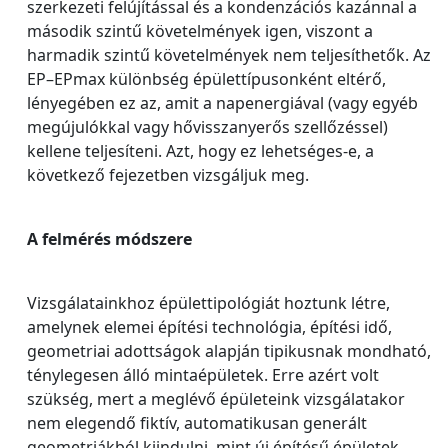
szerkezeti felújítással és a kondenzációs kazánnal a
második szintű követelmények igen, viszont a
harmadik szintű követelmények nem teljesíthetők. Az
EP–EPmax különbség épülettípusonként eltérő,
lényegében ez az, amit a napenergiával (vagy egyéb
megújulókkal vagy hővisszanyerős szellőzéssel)
kellene teljesíteni. Azt, hogy ez lehetséges-e, a
következő fejezetben vizsgáljuk meg.
A felmérés módszere
Vizsgálatainkhoz épülettipológiát hoztunk létre,
amelynek elemei építési technológia, építési idő,
geometriai adottságok alapján tipikusnak mondható,
ténylegesen álló mintaépületek. Erre azért volt
szükség, mert a meglévő épületeink vizsgálatakor
nem elegendő fiktív, automatikusan generált
geometriákból kiindulni, mint új építésű épületek