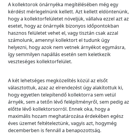
A kollektorok önárnyéka megítélésében még egy
kérdést mérlegelnünk kellett. Azt kellett eldöntenünk,
hogy a kollektorfelületet növeljük, vállalva ezzel azt az
esetet, hogy az önárnyék bizonyos időpontokban
hasznos felületet vehet el, vagy tisztán csak azzal
számolunk, amennyi kollektort el tudunk úgy
helyezni, hogy azok nem vetnek árnyékot egymásra,
így semmilyen napállás esetén sem keletkezik
veszteséges kollektorfelület.
A két lehetséges megközelítés közül az elsőt
választottuk, azaz az elrendezést úgy alakítottuk ki,
hogy egyetlen telepítendő kollektorra sem vetül
árnyék, sem a tetőn lévő felépítményről, sem pedig az
előtte lévő kollektorsorról. Ennek oka, hogy a
maximális hozam meghatározása érdekében egész
éves üzemet feltételeztünk, vagyis azt, hogymég
decemberben is fennáll a benapozottság.