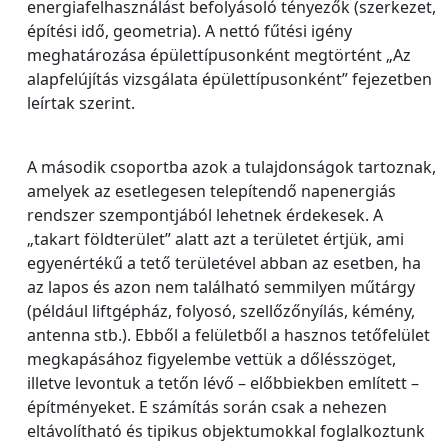
energiafelhasználást befolyásoló tényezők (szerkezet,
építési idő, geometria). A nettó fűtési igény
meghatározása épülettípusonként megtörtént „Az
alapfelújítás vizsgálata épülettípusonként” fejezetben
leírtak szerint.
A második csoportba azok a tulajdonságok tartoznak,
amelyek az esetlegesen telepítendő napenergiás
rendszer szempontjából lehetnek érdekesek. A
„takart földterület” alatt azt a területet értjük, ami
egyenértékű a tető területével abban az esetben, ha
az lapos és azon nem található semmilyen műtárgy
(például liftgépház, folyosó, szellőzőnyílás, kémény,
antenna stb.). Ebből a felületből a hasznos tetőfelület
megkapásához figyelembe vettük a dőlésszöget,
illetve levontuk a tetőn lévő – előbbiekben említett –
építményeket. E számítás során csak a nehezen
eltávolítható és tipikus objektumokkal foglalkoztunk