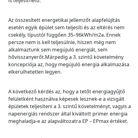
is teljesíthető.
Az összesített energetikai jellemzőt alapfelújítás
esetén egyik épület sem teljesíti és az eltérés nem
csekély, típustól függően 35–96kWh/m2a. Ennek
persze nem is kell teljesülnie, hiszen még nem
alkalmaztunk sem megújuló energiát, sem
hővisszanyerőt.Márpedig a 3. szintű követelmény
koncepciója az, hogy megújuló energia alkalmazása
elkerülhetetlen legyen.
A következő kérdés az, hogy a tetőt energiagyűjtő
felületként használva képesek lesznek-e a vizsgált
épületek teljesíteni a 3. szintű követelményt, vagyis a
napenergiás rendszer által kiváltott primer energia
meghaladja-e az alapváltozatra EP – EPmax értéket.