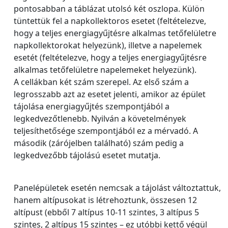
pontosabban a táblázat utolsó két oszlopa. Külön
tüntettük fel a napkollektoros esetet (feltételezve,
hogy a teljes energiagyűjtésre alkalmas tetőfelületre
napkollektorokat helyezünk), illetve a napelemek
esetét (feltételezve, hogy a teljes energiagyűjtésre
alkalmas tetőfelületre napelemeket helyezünk).
A cellákban két szám szerepel. Az első szám a
legrosszabb azt az esetet jelenti, amikor az épület
tájolása energiagyűjtés szempontjából a
legkedvezőtlenebb. Nyilván a követelmények
teljesíthetősége szempontjából ez a mérvadó. A
második (zárójelben található) szám pedig a
legkedvezőbb tájolású esetet mutatja.
Panelépületek esetén nemcsak a tájolást változtattuk,
hanem altípusokat is létrehoztunk, összesen 12
altípust (ebből 7 altípus 10-11 szintes, 3 altípus 5
szintes, 2 altípus 15 szintes – ez utóbbi kettő végül