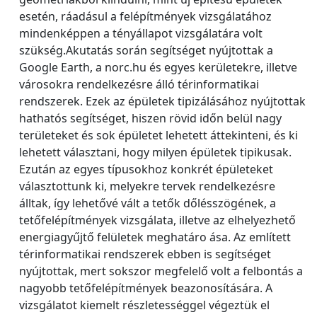
esetén, ráadásul a felépítmények vizsgálatához
mindenképpen a tényállapot vizsgálatára volt
szükség.Akutatás során segítséget nyújtottak a
Google Earth, a norc.hu és egyes kerületekre, illetve
városokra rendelkezésre álló térinformatikai
rendszerek. Ezek az épületek tipizálásához nyújtottak
hathatós segítséget, hiszen rövid időn belül nagy
területeket és sok épületet lehetett áttekinteni, és ki
lehetett választani, hogy milyen épületek tipikusak.
Ezután az egyes típusokhoz konkrét épületeket
választottunk ki, melyekre tervek rendelkezésre
álltak, így lehetővé vált a tetők dőlésszögének, a
tetőfelépítmények vizsgálata, illetve az elhelyezhető
energiagyűjtő felületek meghatáro ása. Az említett
térinformatikai rendszerek ebben is segítséget
nyújtottak, mert sokszor megfelelő volt a felbontás a
nagyobb tetőfelépítmények beazonosítására. A
vizsgálatot kiemelt részletességgel végeztük el