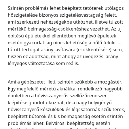
Szintén problémás lehet beépített tetőterek utólagos
hőszigetelése bizonyos szigetelésvastagság felett,
ami szerkezeti nehézségekbe ütközhet, illetve túlzott
mértékű belmagasság-csökkenéshez vezethet. Az új
építésű épületekkel ellentétben meglévő épületek
esetén gyakorlatilag nincs lehetőség a hűlő felület –
fűtött térfogat arány javítására (csökkentésére) sem,
hiszen ez adottság, mint ahogy az üvegezési arány
lényeges változtatása sem reális.
Ami a gépészetet illeti, szintén szűkebb a mozgástér.
Egy megfelelő méretű aknákkal rendelkező nagyobb
épületben a hővisszanyerős szellőzőrendszer
kiépítése gondot okozhat, de a nagy helyigényű
hővisszanyerő készülékek és légcsatornák szűk terek,
beépített bútorok és kis belmagasság esetén szintén
problémás lehet. Belvárosi beépítettség esetén