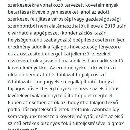
szerkezetekre vonatkozó tervezett követelmények
betartása (kivéve olyan eseteket, ahol az adott
szerkezet felújítása városképi vagy gazdaságossági
szempontból nem alátámasztható), illetve a 2019 után
elvárható alapgépészet (kondenzációs kazán,
helyiségenkénti szabályozás) beépítése esetén milyen
eredmény adódik a fajlagos hőveszteség tényezőre
és az összesített energetikai jellemzőre. Ezeket
összevetettük a javasolt második és harmadik szintű
követelményekkel. Az eredményeket a következő
oldalon bemutatott 2. táblázat foglalja össze.
A táblázatot megfigyelve megállapítható, hogy a
fajlagos hőveszteség tényezőre nézve az első típus
kivételével valamennyi felújított épület megfelel.
Ebben az esetben az ok az, hogy itt a talajon fekvő
padló hőszigetelésétől eltekintettünk. Azonban így
sem vagyunk messze a követelménytől, ezért az első
szintű értékek bizonyos fokú túlteljesítésével a qmax