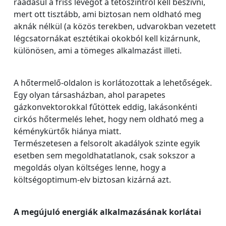
ráadásul a friss levegőt a tetőszintről kell beszívni,
mert ott tisztább, ami biztosan nem oldható meg
aknák nélkül (a közös terekben, udvarokban vezetett
légcsatornákat esztétikai okokból kell kizárnunk,
különösen, ami a tömeges alkalmazást illeti.
A hőtermelő-oldalon is korlátozottak a lehetőségek.
Egy olyan társasházban, ahol parapetes
gázkonvektorokkal fűtöttek eddig, lakásonkénti
cirkós hőtermelés lehet, hogy nem oldható meg a
kéménykürtők hiánya miatt.
Természetesen a felsorolt akadályok szinte egyik
esetben sem megoldhatatlanok, csak sokszor a
megoldás olyan költséges lenne, hogy a
költségoptimum-elv biztosan kizárná azt.
A megújuló energiák alkalmazásának korlátai