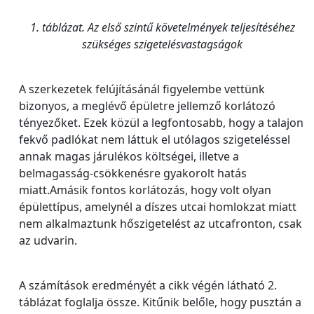
1. táblázat. Az első szintű követelmények teljesítéséhez
szükséges szigetelésvastagságok
A szerkezetek felújításánál figyelembe vettünk
bizonyos, a meglévő épületre jellemző korlátozó
tényezőket. Ezek közül a legfontosabb, hogy a talajon
fekvő padlókat nem láttuk el utólagos szigeteléssel
annak magas járulékos költségei, illetve a
belmagasság-csökkenésre gyakorolt hatás
miatt.Amásik fontos korlátozás, hogy volt olyan
épülettípus, amelynél a díszes utcai homlokzat miatt
nem alkalmaztunk hőszigetelést az utcafronton, csak
az udvarin.
A számítások eredményét a cikk végén látható 2.
táblázat foglalja össze. Kitűnik belőle, hogy pusztán a