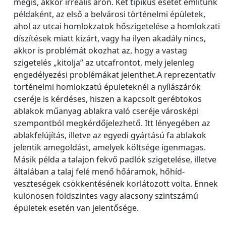
mégis, akkor irreális áron. Két tipikus esetet említünk
példaként, az első a belvárosi történelmi épületek,
ahol az utcai homlokzatok hőszigetelése a homlokzati
díszítések miatt kizárt, vagy ha ilyen akadály nincs,
akkor is problémát okozhat az, hogy a vastag
szigetelés „kitolja” az utcafrontot, mely jelenleg
engedélyezési problémákat jelenthet.A reprezentatív
történelmi homlokzatú épületeknél a nyílászárók
cseréje is kérdéses, hiszen a kapcsolt gerébtokos
ablakok műanyag ablakra való cseréje városképi
szempontból megkérdőjelezhető. Itt lényegében az
ablakfelújítás, illetve az egyedi gyártású fa ablakok
jelentik amegoldást, amelyek költsége igenmagas.
Másik példa a talajon fekvő padlók szigetelése, illetve
általában a talaj felé menő hőáramok, hőhíd-
veszteségek csökkentésének korlátozott volta. Ennek
különösen földszintes vagy alacsony szintszámú
épületek esetén van jelentősége.