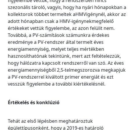
figyelembe vettük, hogy a rendszerben nincs
szezonális tároló, vagyis, hogy ha nyári hónapokban a
kollektorok többet termeltek aHMVigénynél, akkor az
adott hónapban csak a HMV-igénynekmegfelelő
értékeket vettük figyelembe, az azon felülit nem.
Továbbá, a PV-számítások számunkra érdekes
eredménye a PV-rendszer által termelt éves
energiamennyiség, melyet teljes mértékben
hasznosíthatónak tekintünk, mert azt feltételezzük,
hogy hálózatra kapcsolt rendszerről van szó. Az éves
energiamennyiségből 2,5-telmegszorozva megkapjuk
a PV-rendszerrel kiváltott primer energiát és ezt
vesszük figyelembe a további kiértékelésnél.
Értékelés és konklúzió
Tehát az első lépésben meghatároztuk
épülettípusonként, hogy a 2019-es határoló