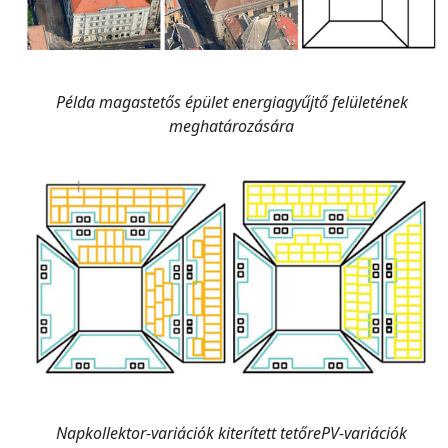
Példa magastetős épület energiagyűjtő felületének
meghatározására
Napkollektor-variációk kiterített tetőre
PV-variációk