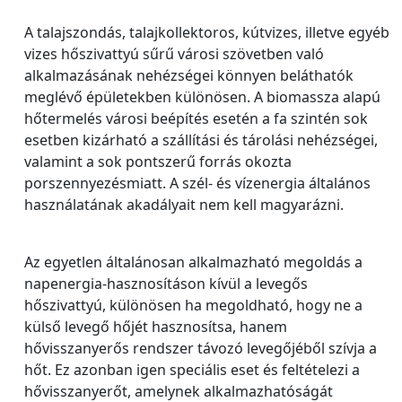
A talajszondás, talajkollektoros, kútvizes, illetve egyéb
vizes hőszivattyú sűrű városi szövetben való
alkalmazásának nehézségei könnyen beláthatók
meglévő épületekben különösen. A biomassza alapú
hőtermelés városi beépítés esetén a fa szintén sok
esetben kizárható a szállítási és tárolási nehézségei,
valamint a sok pontszerű forrás okozta
porszennyezésmiatt. A szél- és vízenergia általános
használatának akadályait nem kell magyarázni.
Az egyetlen általánosan alkalmazható megoldás a
napenergia-hasznosításon kívül a levegős
hőszivattyú, különösen ha megoldható, hogy ne a
külső levegő hőjét hasznosítsa, hanem
hővisszanyerős rendszer távozó levegőjéből szívja a
hőt. Ez azonban igen speciális eset és feltételezi a
hővisszanyerőt, amelynek alkalmazhatóságát