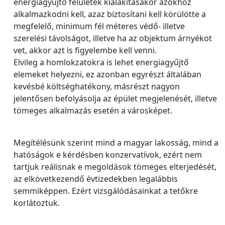
energiagyűjtő felületek kialakításakor azokhoz
alkalmazkodni kell, azaz biztosítani kell körülötte a
megfelelő, minimum fél méteres védő- illetve
szerelési távolságot, illetve ha az objektum árnyékot
vet, akkor azt is figyelembe kell venni.
Elvileg a homlokzatokra is lehet energiagyűjtő
elemeket helyezni, ez azonban egyrészt általában
kevésbé költséghatékony, másrészt nagyon
jelentősen befolyásolja az épület megjelenését, illetve
tömeges alkalmazás esetén a városképet.
Megítélésünk szerint mind a magyar lakosság, mind a
hatóságok e kérdésben konzervatívok, ezért nem
tartjuk reálisnak e megoldások tömeges elterjedését,
az elkövetkezendő évtizedekben legalábbis
semmiképpen. Ezért vizsgálódásainkat a tetőkre
korlátoztuk.