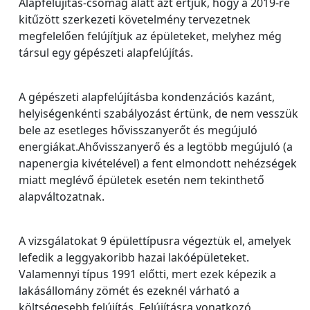
Alapfelújítás-csomag alatt azt értjük, hogy a 2019-re
kitűzött szerkezeti követelmény tervezetnek
megfelelően felújítjuk az épületeket, melyhez még
társul egy gépészeti alapfelújítás.
A gépészeti alapfelújításba kondenzációs kazánt,
helyiségenkénti szabályozást értünk, de nem vesszük
bele az esetleges hővisszanyerőt és megújuló
energiákat.Ahővisszanyerő és a legtöbb megújuló (a
napenergia kivételével) a fent elmondott nehézségek
miatt meglévő épületek esetén nem tekinthető
alapváltozatnak.
A vizsgálatokat 9 épülettípusra végeztük el, amelyek
lefedik a leggyakoribb hazai lakóépületeket.
Valamennyi típus 1991 előtti, mert ezek képezik a
lakásállomány zömét és ezeknél várható a
költségesebb felújítás. Felújításra vonatkozó