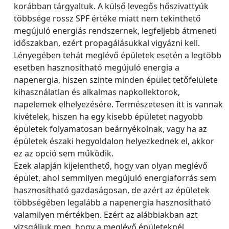
korábban tárgyaltuk. A külső levegős hőszivattyúk
többsége rossz SPF értéke miatt nem tekinthető
megújuló energiás rendszernek, legfeljebb átmeneti
időszakban, ezért propagálásukkal vigyázni kell.
Lényegében tehát meglévő épületek esetén a legtöbb
esetben hasznosítható megújuló energia a
napenergia, hiszen szinte minden épület tetőfelülete
kihasználatlan és alkalmas napkollektorok,
napelemek elhelyezésére. Természetesen itt is vannak
kivételek, hiszen ha egy kisebb épületet nagyobb
épületek folyamatosan beárnyékolnak, vagy ha az
épületek északi hegyoldalon helyezkednek el, akkor
ez az opció sem működik.
Ezek alapján kijelenthető, hogy van olyan meglévő
épület, ahol semmilyen megújuló energiaforrás sem
hasznosítható gazdaságosan, de azért az épületek
többségében legalább a napenergia hasznosítható
valamilyen mértékben. Ezért az alábbiakban azt
vizsgáljuk meg, hogy a meglévő épületeknél