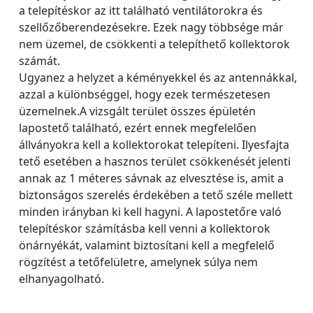
a telepítéskor az itt található ventilátorokra és
szellőzőberendezésekre. Ezek nagy többsége már
nem üzemel, de csökkenti a telepíthető kollektorok
számát.
Ugyanez a helyzet a kéményekkel és az antennákkal,
azzal a különbséggel, hogy ezek természetesen
üzemelnek.A vizsgált terület összes épületén
lapostető található, ezért ennek megfelelően
állványokra kell a kollektorokat telepíteni. Ilyesfajta
tető esetében a hasznos terület csökkenését jelenti
annak az 1 méteres sávnak az elvesztése is, amit a
biztonságos szerelés érdekében a tető széle mellett
minden irányban ki kell hagyni. A lapostetőre való
telepítéskor számításba kell venni a kollektorok
önárnyékát, valamint biztosítani kell a megfelelő
rögzítést a tetőfelületre, amelynek súlya nem
elhanyagolható.