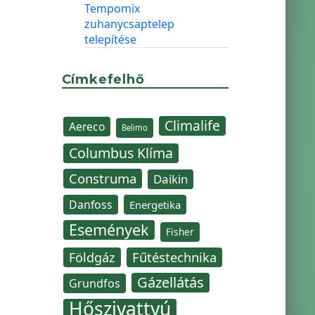
Tempomix
zuhanycsaptelep
telepítése
Címkefelhő
Climalife
Aereco
Belimo
Columbus Klíma
Construma
Daikin
Danfoss
Energetika
Események
Fisher
Fűtéstechnika
Földgáz
Gázellátás
Grundfos
Hőszivattyú