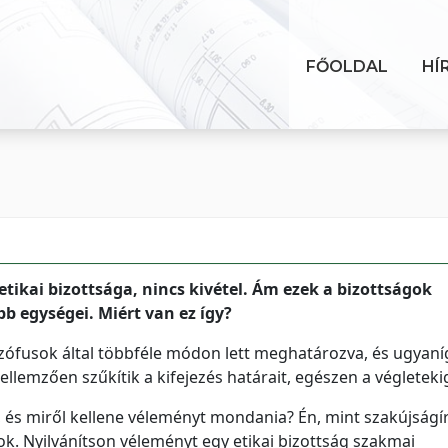
FŐOLDAL
HÍ
ikai bizottsága, nincs kivétel. Ám ezek a bizottságok
bb egységei. Miért van ez így?
ilozófusok által többféle módon lett meghatározva, és ugyaníg
ellemzően szűkítik a kifejezés határait, egészen a végleteki
, és miről kellene véleményt mondania? Én, mint szakújságír
k. Nyilvánítson véleményt egy etikai bizottság szakmai