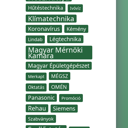
Hűtéstechnika
Ivóvíz
Klímatechnika
Koronavírus
Kémény
Légtechnika
Lindab
Magyar Mérnöki
Kamara
Magyar Épületgépészet
MÉGSZ
Merkapt
OMÉN
Oktatás
Panasonic
Promóció
Rehau
Siemens
Szabványok