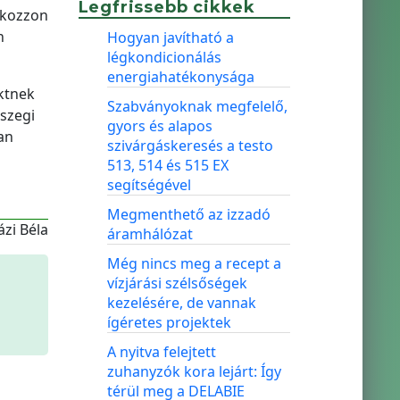
Legfrissebb cikkek
atkozzon
n
Hogyan javítható a
légkondicionálás
energiahatékonysága
ktnek
Szabványoknak megfelelő,
gszegi
gyors és alapos
an
szivárgáskeresés a testo
513, 514 és 515 EX
segítségével
Megmenthető az izzadó
zi Béla
áramhálózat
Még nincs meg a recept a
vízjárási szélsőségek
kezelésére, de vannak
ígéretes projektek
A nyitva felejtett
zuhanyzók kora lejárt: Így
térül meg a DELABIE