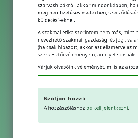
szarvashibákról, akkor mindenképpen, ha már
meg nemfizetéses esetekben, szerződés-érte
küldetés”-eknél.
A szakmai etika szerintem nem más, mint 
nevezhető szakmai, gazdasági és jogi, vala
(ha csak hibázott, akkor azt elismerve az m
szerkesztői véleményem, amelyet speciális 
Várjuk olvasóink véleményét, mi is az a (sza
Szóljon hozzá
A hozzászóláshoz
be kell jelentkezni
.