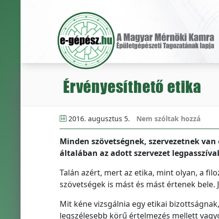
Érvényesíthető etika
2016. augusztus 5.
Nem szóltak hozzá
Minden szövetségnek, szervezetnek van et
általában az adott szervezet legpasszíva
Talán azért, mert az etika, mint olyan, a f
szövetségek is mást és mást értenek bele. J
Mit kéne vizsgálnia egy etikai bizottságnak
legszélesebb körű értelmezés mellett vagyo