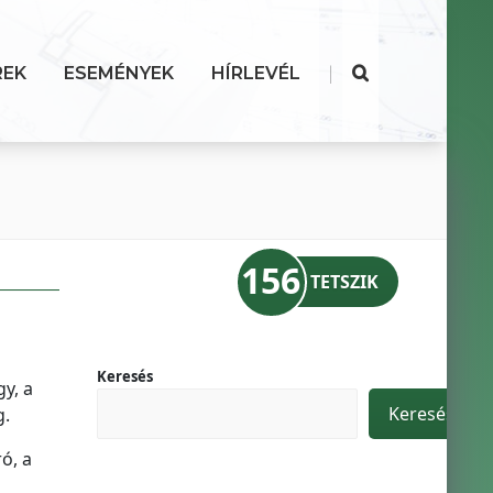
|
REK
ESEMÉNYEK
HÍRLEVÉL
156
TETSZIK
Keresés
y, a
Keresés
g.
ó, a