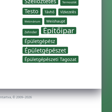
Szellőztetés
Termosztát
Testo
Távhő
Vízkezelés
Weishaupt
Webinárium
Építőipar
Zehnder
Épületgépész
Épületgépészet
Épületgépészeti Tagozat
nntartva, © 2009–2026