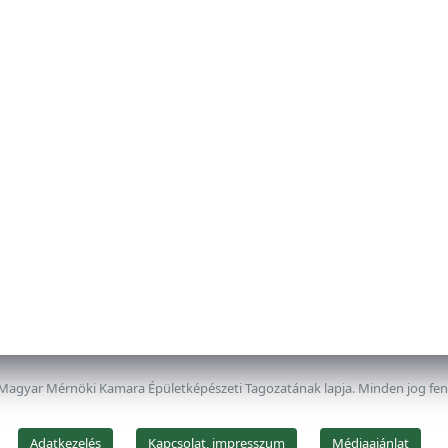
 Magyar Mérnöki Kamara Épületképészeti Tagozatának lapja. Minden jog fe
Adatkezelés
Kapcsolat, impresszum
Médiaajánlat