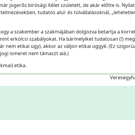
 jogerős bírósági ítélet született, de akár előtte is. Nyil
lmezésekben, tudatos alul- és túlvállalásoknál, „lehetetle
hogy a szakember a szakmájában dolgozva betartja a korre
mint erkölcsi szabályokat. Ha bármelyiket tudatosan (!) me
ár nem etikai ügy), akkor az váljon etikai üggyé. (Ez szigorú
jogi ismeret nem támaszt alá.)
kmai) etika.
Veresegyhá