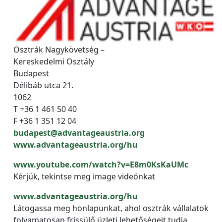
Osztrák Nagykövetség –
Kereskedelmi Osztály
Budapest
Délibáb utca 21.
1062
T +36 1 461 50 40
F +36 1 351 12 04
budapest@advantageaustria.org
www.advantageaustria.org/hu
www.youtube.com/watch?v=E8m0KsKaUMc
Kérjük, tekintse meg image videónkat
www.advantageaustria.org/hu
Látogassa meg honlapunkat, ahol osztrák vállalatok
folyamatosan frissülő üzleti lehetőségeit tudja