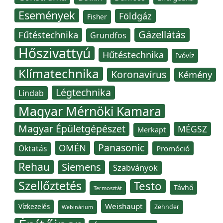
Események
Földgáz
Fisher
Gázellátás
Fűtéstechnika
Grundfos
Hőszivattyú
Hűtéstechnika
Ivóvíz
Klímatechnika
Koronavírus
Kémény
Légtechnika
Lindab
Magyar Mérnöki Kamara
Magyar Épületgépészet
MÉGSZ
Merkapt
Panasonic
OMÉN
Oktatás
Promóció
Rehau
Siemens
Szabványok
Szellőztetés
Testo
Távhő
Termosztát
Weishaupt
Vízkezelés
Zehnder
Webinárium