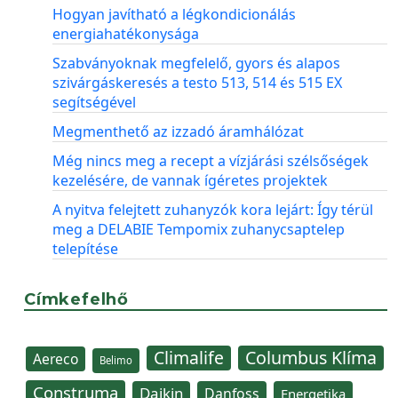
Hogyan javítható a légkondicionálás
energiahatékonysága
Szabványoknak megfelelő, gyors és alapos
szivárgáskeresés a testo 513, 514 és 515 EX
segítségével
Megmenthető az izzadó áramhálózat
Még nincs meg a recept a vízjárási szélsőségek
kezelésére, de vannak ígéretes projektek
A nyitva felejtett zuhanyzók kora lejárt: Így térül
meg a DELABIE Tempomix zuhanycsaptelep
telepítése
Címkefelhő
Climalife
Columbus Klíma
Aereco
Belimo
Construma
Daikin
Danfoss
Energetika