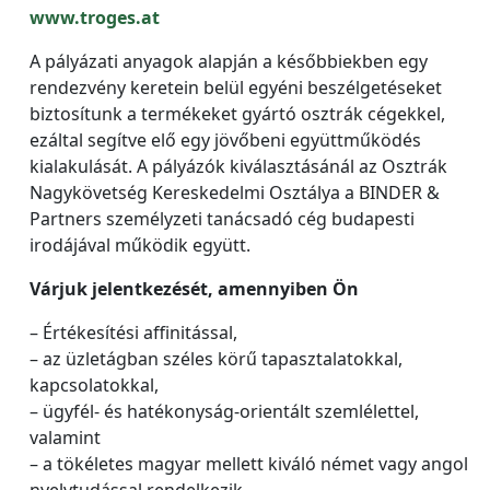
www.troges.at
A pályázati anyagok alapján a későbbiekben egy
rendezvény keretein belül egyéni beszélgetéseket
biztosítunk a termékeket gyártó osztrák cégekkel,
ezáltal segítve elő egy jövőbeni együttműködés
kialakulását. A pályázók kiválasztásánál az Osztrák
Nagykövetség Kereskedelmi Osztálya a BINDER &
Partners személyzeti tanácsadó cég budapesti
irodájával működik együtt.
Várjuk jelentkezését, amennyiben Ön
– Értékesítési affinitással,
– az üzletágban széles körű tapasztalatokkal,
kapcsolatokkal,
– ügyfél- és hatékonyság-orientált szemlélettel,
valamint
– a tökéletes magyar mellett kiváló német vagy angol
nyelvtudással rendelkezik,