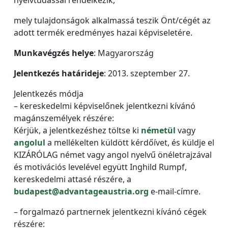
mely tulajdonságok alkalmassá teszik Önt/cégét az
adott termék eredményes hazai képviseletére.
Munkavégzés helye
: Magyarország
Jelentkezés határideje
: 2013. szeptember 27.
Jelentkezés módja
– kereskedelmi képviselőnek jelentkezni kívánó
magánszemélyek részére:
Kérjük, a jelentkezéshez töltse ki
németül
vagy
angolul
a mellékelten küldött kérdőívet, és küldje el
KIZÁRÓLAG német vagy angol nyelvű önéletrajzával
és motivációs levelével együtt Inghild Rumpf,
kereskedelmi attasé részére, a
budapest@advantageaustria.org
e-mail-címre.
– forgalmazó partnernek jelentkezni kívánó cégek
részére: