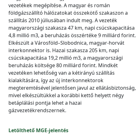
vezetékek megépítése. A magyar és román
földgázszállító hálózatokat összekötő szakaszon a
szállítás 2010 júliusában indult meg. A vezeték
magyarországi szakasza 47 km, napi csúcskapacitása
4,8 millió m3, a beruházás összértéke 9 milliárd forint.
Elkészült a Városföld–Slobodnica, magyar-horvát
interkonnektor is. Hazai szakasza 205 km, napi
csúcskapacitása 19,2 millió m3, a magyarországi
beruházás költsége 80 milliárd forint. Mindkét
vezetéken lehetőség van a kétirányú szállítás
kialakítására, így az új interkonnektorok
megteremtésével jelentősen javul az ellátásbiztonság,
mivel elkészültükkel a korábbi kettő helyett négy
betáplálási pontja lehet a hazai
gázvezetékrendszernek.
Letölthető MGE-jelentés