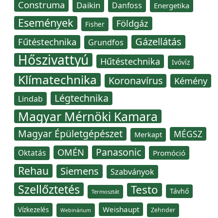
Construma
Daikin
Danfoss
Energetika
Események
Földgáz
Fisher
Gázellátás
Fűtéstechnika
Grundfos
Hőszivattyú
Hűtéstechnika
Ivóvíz
Klímatechnika
Koronavírus
Kémény
Légtechnika
Lindab
Magyar Mérnöki Kamara
Magyar Épületgépészet
MÉGSZ
Merkapt
Panasonic
OMÉN
Oktatás
Promóció
Rehau
Siemens
Szabványok
Szellőztetés
Testo
Távhő
Termosztát
Weishaupt
Vízkezelés
Zehnder
Webinárium