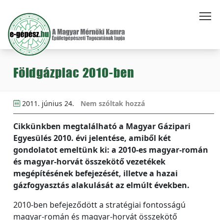
Földgázpiac 2010-ben
2011. június 24.
Nem szóltak hozzá
Cikkünkben megtalálható a Magyar Gázipari
Egyesülés 2010. évi jelentése, amiből két
gondolatot emeltünk ki: a 2010-es magyar-román
és magyar-horvát összekötő vezetékek
megépítésének befejezését, illetve a hazai
gázfogyasztás alakulását az elmúlt években.
2010-ben befejeződött a stratégiai fontosságú
magyar-román és magyar-horvát összekötő