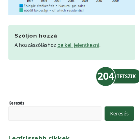
Szóljon hozzá
A hozzászóláshoz
be kell jelentkezni
.
204
TETSZIK
Keresés
Keresés
Legfrissebb cikkek