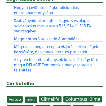
Hogyan javítható a légkondicionálás
energiahatékonysága
Szabványoknak megfelelő, gyors és alapos
szivárgáskeresés a testo 513, 514 és 515 EX
segítségével
Megmenthető az izzadó áramhálózat
Még nincs meg a recept a vízjárási szélsőségek
kezelésére, de vannak ígéretes projektek
A nyitva felejtett zuhanyzók kora lejárt: Így térül
meg a DELABIE Tempomix zuhanycsaptelep
telepítése
Címkefelhő
Climalife
Columbus Klíma
Aereco
Belimo