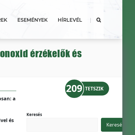
|
REK
ESEMÉNYEK
HÍRLEVÉL
onoxid érzékelők és
209
TETSZIK
osan: a
Keresés
vel és
Keresés