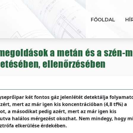
FŐOLDAL
HÍ
 megoldások a metán és a szén-m
etésében, ellenőrzésében
seprőipar két fontos gáz jelenlétét detektálja folyamat
zért, mert az már igen kis koncentrációban (4,8 tf%) a
t, a másodikat pedig azért, mert az már igen kis
jutva halálos mérgezést okozhat. Nem mindegy, hogy mi
trófa elkerülése érdekében.