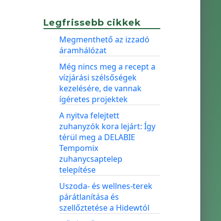
Legfrissebb cikkek
Megmenthető az izzadó
áramhálózat
Még nincs meg a recept a
vízjárási szélsőségek
kezelésére, de vannak
ígéretes projektek
A nyitva felejtett
zuhanyzók kora lejárt: Így
térül meg a DELABIE
Tempomix
zuhanycsaptelep
telepítése
Uszoda- és wellnes-terek
párátlanítása és
szellőztetése a Hidewtól