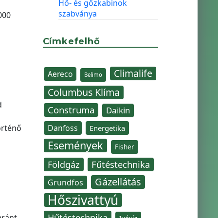
Hő- és gőzkabinok
szabványa
000
Címkefelhő
Climalife
Aereco
Belimo
Columbus Klíma
d
Construma
Daikin
örténő
Danfoss
Energetika
Események
Fisher
Fűtéstechnika
Földgáz
Gázellátás
Grundfos
Hőszivattyú
Hűtéstechnika
aránt