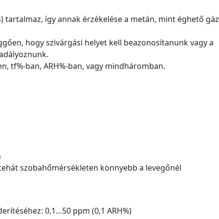
) tartalmaz, így annak érzékelése a metán, mint éghető gáz
üggően, hogy szivárgási helyet kell beazonosítanunk vagy a
adályoznunk.
ben, tf%-ban, ARH%-ban, vagy mindháromban.
m
), tehát szobahőmérsékleten könnyebb a levegőnél
lderítéséhez: 0,1…50 ppm (0,1 ARH%)