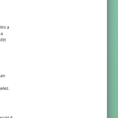
lni a
 a
őtt
ban
elez.
miatt 6