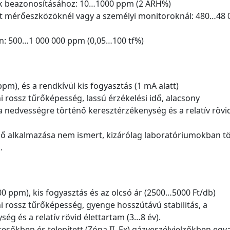
ének beazonosításához: 10…1000 ppm (2 ARH%)
t mérőeszközöknél vagy a személyi monitoroknál: 480…48 
en: 500…1 000 000 ppm (0,05…100 tf%)
m), és a rendkívül kis fogyasztás (1 mA alatt)
rossz tűrőképesség, lassú érzékelési idő, alacsony
 nedvességre történő keresztérzékenység és a relatív rövi
ténő alkalmazása nem ismert, kizárólag laboratóriumokban t
.
 ppm), kis fogyasztás és az olcsó ár (2500…5000 Ft/db)
 rossz tűrőképesség, gyenge hosszútávú stabilitás, a
g és a relatív rövid élettartam (3…8 év).
sőkben és telepített (Zóna II. Ex) gázveszélyjelzőkben egy