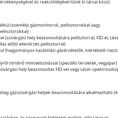
érzékenységével és reakcióidejével tűnik ki társai közül.
élkül (személyi gázmonitorok, pellisztorokkal vagy
ellisztorokkal)
(szivárgási hely beazonosítására pellisztorral, FID-el, Léze
ás előtti ellenőrzés pellisztorral)
élkül (hagyományos kazánházi gázérzékelők, kiértékelő-riasz
lyről történő mintaelszívással (speciális területek, vegyipar)
szivárgási hely beazonosítás FID-vel vagy Lézer-spektroszkó
ólag gázszivárgási helyek beazonosítására alkalmazható (
rolásban, és környezeti feltételek mellett, időszakosan