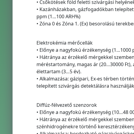
• Csőkötések föld feletti szivárgási hely
• Kazánházakban, gázfogadókban telepítet
ppm (1…100 ARH%)
• Zóna 0 és Zóna 1. (Ex) besorolású terekb
Elektrokémia mérőcellák
• Előnye a nagyfokú érzékenység (1…1000 pp
• Hátránya az érzékelő mérgekkel szembeni 
méréstartomány, magas ár (20…30000 Ft), a
élettartam (3…5 év).
• Alkalmazása: gázipari, Ex-es térben tör
telepített szivárgás detektálásra használják
Diffúz-félvezető szenzorok
• Előnye a nagyfokú érzékenység (10…48 000
• Hátránya az érzékelő mérgekkel szembeni
szénhidrogénekre történő keresztérzékenysé
• Alkalmazása: hordozható gázszivárgáskere