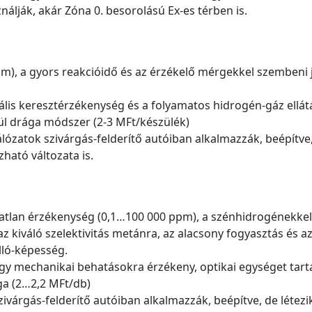
lják, akár Zóna 0. besorolású Ex-es térben is.
m), a gyors reakcióidő és az érzékelő mérgekkel szembeni 
ális keresztérzékenység és a folyamatos hidrogén-gáz ellá
ül drága módszer (2-3 MFt/készülék)
álózatok szivárgás-felderítő autóiban alkalmazzák, beépítve
ható változata is.
páratlan érzékenység (0,1…100 000 ppm), a szénhidrogénekkel
z kiváló szelektivitás metánra, az alacsony fogyasztás és a
lló-képesség.
gy mechanikai behatásokra érzékeny, optikai egységet tar
ga (2…2,2 MFt/db)
ivárgás-felderítő autóiban alkalmazzák, beépítve, de létezi