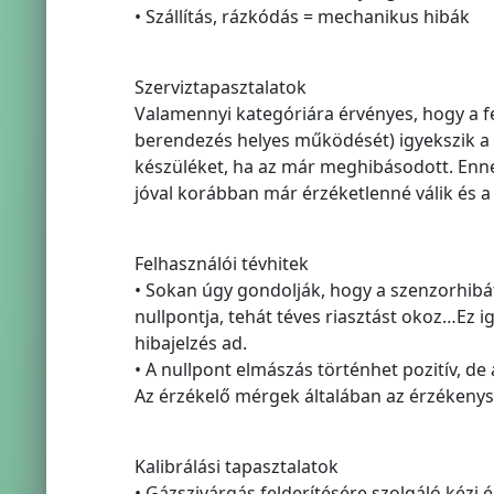
• Szállítás, rázkódás = mechanikus hibák
Szerviztapasztalatok
Valamennyi kategóriára érvényes, hogy a f
berendezés helyes működését) igyekszik a s
készüléket, ha az már meghibásodott. Enne
jóval korábban már érzéketlenné válik és a
Felhasználói tévhitek
• Sokan úgy gondolják, hogy a szenzorhibát 
nullpontja, tehát téves riasztást okoz…Ez i
hibajelzés ad.
• A nullpont elmászás történhet pozitív, de
Az érzékelő mérgek általában az érzékenysé
Kalibrálási tapasztalatok
• Gázszivárgás felderítésére szolgáló kézi