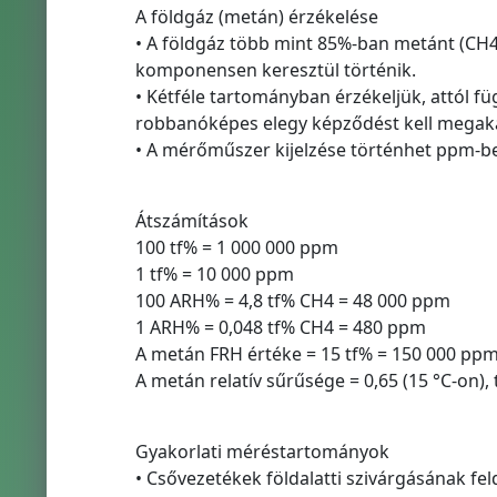
A földgáz (metán) érzékelése
• A földgáz több mint 85%-ban metánt (CH4
komponensen keresztül történik.
• Kétféle tartományban érzékeljük, attól f
robbanóképes elegy képződést kell megak
• A mérőműszer kijelzése történhet ppm-
Átszámítások
100 tf% = 1 000 000 ppm
1 tf% = 10 000 ppm
100 ARH% = 4,8 tf% CH4 = 48 000 ppm
1 ARH% = 0,048 tf% CH4 = 480 ppm
A metán FRH értéke = 15 tf% = 150 000 pp
A metán relatív sűrűsége = 0,65 (15 °C-on
Gyakorlati méréstartományok
• Csővezetékek földalatti szivárgásának fe