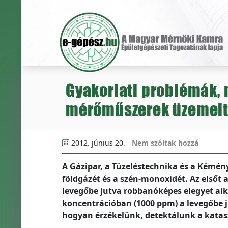
Gyakorlati problémák,
mérőműszerek üzemelt
2012. június 20.
Nem szóltak hozzá
A Gázipar, a Tüzeléstechnika és a Kémény
földgázét és a szén-monoxidét. Az elsőt a
levegőbe jutva robbanóképes elegyet alko
koncentrációban (1000 ppm) a levegőbe 
hogyan érzékelünk, detektálunk a katasz