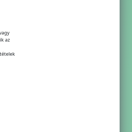
 vagy
ik az
tételek