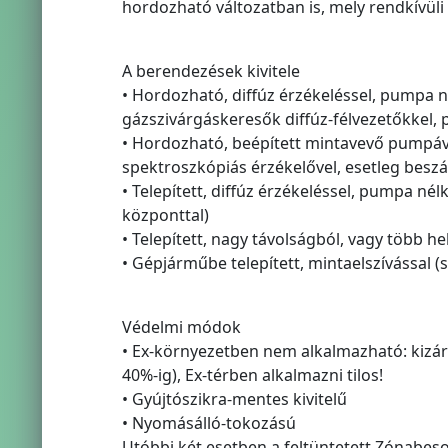
hordozható változatban is, mely rendkívüli 
A berendezések kivitele
• Hordozható, diffúz érzékeléssel, pumpa n
gázszivárgáskeresők diffúz-félvezetőkkel, p
• Hordozható, beépített mintavevő pumpával 
spektroszkópiás érzékelővel, esetleg beszáll
• Telepített, diffúz érzékeléssel, pumpa n
központtal)
• Telepített, nagy távolságból, vagy több he
• Gépjárműbe telepített, mintaelszívással (
Védelmi módok
• Ex-környezetben nem alkalmazható: kizár
40%-ig), Ex-térben alkalmazni tilos!
• Gyújtószikra-mentes kivitelű
• Nyomásálló-tokozású
Utóbbi két esetben a feltüntetett Zónabeso