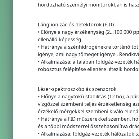
hordozható személyi monitorokban is haszná
Láng-ionizációs detektorok (FID)
• Előnye a nagy érzékenység (2…100 000 pp
ellenálló-képesség.
• Hátránya a szénhidrogénekre történő tot
igénye, ami nagy tömeget igényel. Rendkív
• Alkalmazása: általában földgáz-vezeték h
robosztus felépítése ellenére létezik hordoz
Lézer-spektroszkópiás szenzorok
• Előnye a nagyfokú stabilitás (12 hó), a 
vízgőzzel szembeni teljes érzéketlenség aza
érzékelő mérgekkel szembeni kiváló ellená
• Hátránya a FID műszerekkel szemben, ho
és a többi módszerrel összehasonlítva drá
• Alkalmazása: földgáz-vezeték hálózatok sz