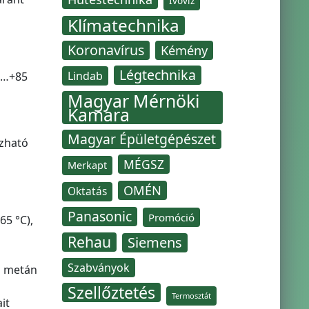
Ivóvíz
Klímatechnika
Koronavírus
Kémény
Légtechnika
Lindab
20…+85
Magyar Mérnöki
Kamara
Magyar Épületgépészet
ozható
MÉGSZ
Merkapt
OMÉN
Oktatás
Panasonic
Promóció
65 °C),
Rehau
Siemens
Szabványok
a metán
Szellőztetés
Termosztát
it