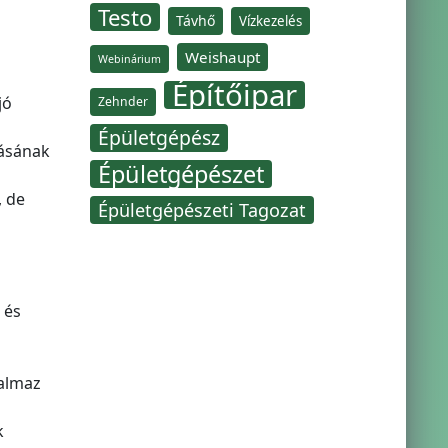
Testo
Távhő
Vízkezelés
Weishaupt
Webinárium
Építőipar
jó
Zehnder
Épületgépész
tásának
Épületgépészet
, de
Épületgépészeti Tagozat
 és
z
talmaz
k