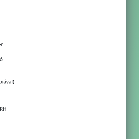
r-
tó
piával)
ARH