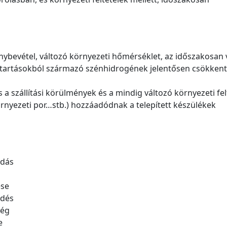
énybevétel, változó környezeti hőmérséklet, az időszakosan
ntartásokból származó szénhidrogének jelentősen csökkent
a szállítási körülmények és a mindig változó környezeti fel
örnyezeti por…stb.) hozzáadódnak a telepített készülékek
adás
s
ése
edés
ség
e