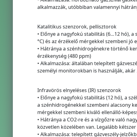
alkalmazzák, utóbbiban valamennyi hátrá
Katalitikus szenzorok, pellisztorok
• Előnye a nagyfokú stabilitás (6…12 hó), 
°C) és az érzékelő mérgekkel szembeni jó e
• Hátránya a szénhidrogénekre történő ker
érzékenység (480 ppm)
• Alkalmazása: általában telepített gázvesz
személyi monitorokban is használják, akár 
Infravörös elnyeléses (IR) szenzorok
• Előnye a nagyfokú stabilitás (12 hó), a 
a szénhidrogénekkel szembeni alacsony ker
mérgekkel szembeni kiváló ellenálló-képes
• Hátránya a CO2-re és a vízgőzre való na
közvetlen közelében van. Legalább kétszer a
• Alkalmazása: telepített gázveszély-jelzők