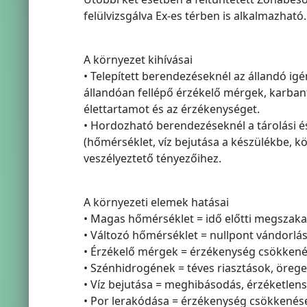
felülvizsgálva Ex-es térben is alkalmazható.
A környezet kihívásai
• Telepített berendezéseknél az állandó ig
állandóan fellépő érzékelő mérgek, karba
élettartamot és az érzékenységet.
• Hordozható berendezéseknél a tárolási és 
(hőmérséklet, víz bejutása a készülékbe, k
veszélyeztető tényezőihez.
A környezeti elemek hatásai
• Magas hőmérséklet = idő előtti megszak
• Változó hőmérséklet = nullpont vándorlá
• Érzékelő mérgek = érzékenység csökken
• Szénhidrogének = téves riasztások, öreg
• Víz bejutása = meghibásodás, érzéketlen
• Por lerakódása = érzékenység csökkenés