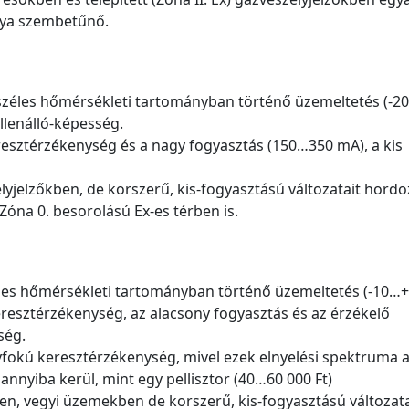
nya szembetűnő.
a széles hőmérsékleti tartományban történő üzemeltetés (-
llenálló-képesség.
esztérzékenység és a nagy fogyasztás (150…350 mA), a kis
élyjelzőkben, de korszerű, kis-fogyasztású változatait hord
Zóna 0. besorolású Ex-es térben is.
széles hőmérsékleti tartományban történő üzemeltetés (-10…+
esztérzékenység, az alacsony fogyasztás és az érzékelő
ség.
gyfokú keresztérzékenység, mivel ezek elnyelési spektruma 
nnyiba kerül, mint egy pellisztor (40…60 000 Ft)
ben, vegyi üzemekben de korszerű, kis-fogyasztású változata