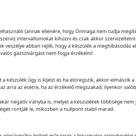
elhasználó (annak ellenére, hogy Önmaga nem tudja megíté
zerviz intervallumokat kihúzni és csak akkor szervizeltetni
k veszélye abban rejlik, hogy a készülék a meghibásodás el
 valós gázszivárgást nem fogja érzékelni!
a készülék úgy is kijelzi és ha elöregszik, akkor elmászik a
gaz arra az esetre, ha az érzékelő megszakad, ilyenkor való
 akár negatív irányba is, melyet a készülékek többsége nem j
get rontják le, miközben a nullpont stabil marad.
 és gépjárműbe épített műszerek a folyamatos igénybevétel 