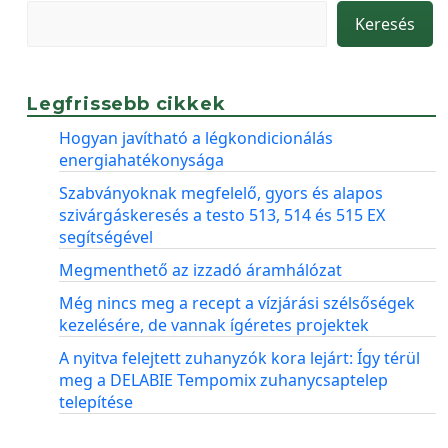
Keresés
Legfrissebb cikkek
Hogyan javítható a légkondicionálás
energiahatékonysága
Szabványoknak megfelelő, gyors és alapos
szivárgáskeresés a testo 513, 514 és 515 EX
segítségével
Megmenthető az izzadó áramhálózat
Még nincs meg a recept a vízjárási szélsőségek
kezelésére, de vannak ígéretes projektek
A nyitva felejtett zuhanyzók kora lejárt: Így térül
meg a DELABIE Tempomix zuhanycsaptelep
telepítése