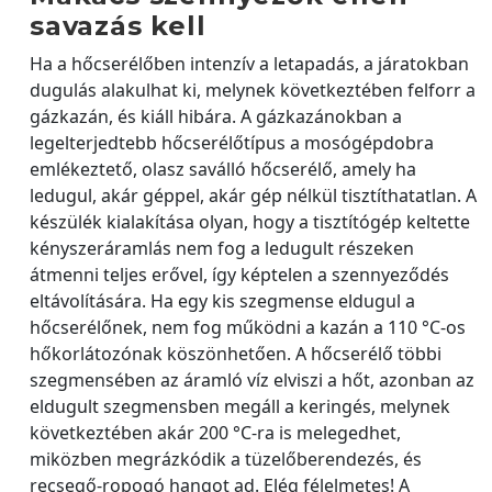
savazás kell
Ha a hőcserélőben intenzív a letapadás, a járatokban
dugulás alakulhat ki, melynek következtében felforr a
gázkazán, és kiáll hibára. A gázkazánokban a
legelterjedtebb hőcserélőtípus a mosógépdobra
emlékeztető, olasz saválló hőcserélő, amely ha
ledugul, akár géppel, akár gép nélkül tisztíthatatlan. A
készülék kialakítása olyan, hogy a tisztítógép keltette
kényszeráramlás nem fog a ledugult részeken
átmenni teljes erővel, így képtelen a szennyeződés
eltávolítására. Ha egy kis szegmense eldugul a
hőcserélőnek, nem fog működni a kazán a 110 °C-os
hőkorlátozónak köszönhetően. A hőcserélő többi
szegmensében az áramló víz elviszi a hőt, azonban az
eldugult szegmensben megáll a keringés, melynek
következtében akár 200 °C-ra is melegedhet,
miközben megrázkódik a tüzelőberendezés, és
recsegő-ropogó hangot ad. Elég félelmetes! A