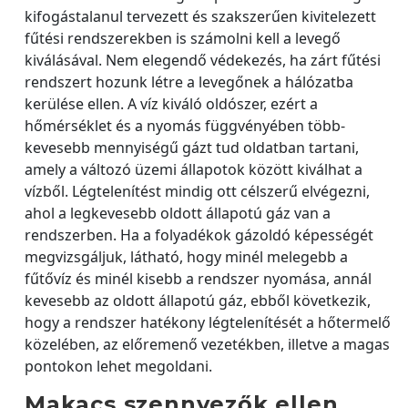
kifogástalanul tervezett és szakszerűen kivitelezett
fűtési rendszerekben is számolni kell a levegő
kiválásával. Nem elegendő védekezés, ha zárt fűtési
rendszert hozunk létre a levegőnek a hálózatba
kerülése ellen. A víz kiváló oldószer, ezért a
hőmérséklet és a nyomás függvényében több-
kevesebb mennyiségű gázt tud oldatban tartani,
amely a változó üzemi állapotok között kiválhat a
vízből. Légtelenítést mindig ott célszerű elvégezni,
ahol a legkevesebb oldott állapotú gáz van a
rendszerben. Ha a folyadékok gázoldó képességét
megvizsgáljuk, látható, hogy minél melegebb a
fűtővíz és minél kisebb a rendszer nyomása, annál
kevesebb az oldott állapotú gáz, ebből következik,
hogy a rendszer hatékony légtelenítését a hőtermelő
közelében, az előremenő vezetékben, illetve a magas
pontokon lehet megoldani.
Makacs szennyezők ellen