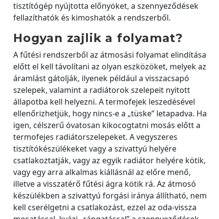
tisztítógép nyújtotta előnyöket, a szennyeződések
fellazíthatók és kimoshatók a rendszerből.
Hogyan zajlik a folyamat?
A fűtési rendszerből az átmosási folyamat elindítása
előtt el kell távolítani az olyan eszközöket, melyek az
áramlást gátolják, ilyenek például a visszacsapó
szelepek, valamint a radiátorok szelepeit nyitott
állapotba kell helyezni. A termofejek leszedésével
ellenőrizhetjük, hogy nincs-e a „tüske” letapadva. Ha
igen, célszerű óvatosan kikocogtatni mosás előtt a
termofejes radiátorszelepeket. A vegyszeres
tisztítókészülékeket vagy a szivattyú helyére
csatlakoztatják, vagy az egyik radiátor helyére kötik,
vagy egy arra alkalmas kiállásnál az előre menő,
illetve a visszatérő fűtési ágra kötik rá. Az átmosó
készülékben a szivattyú forgási iránya állítható, nem
kell cserélgetni a csatlakozást, ezzel az oda-vissza