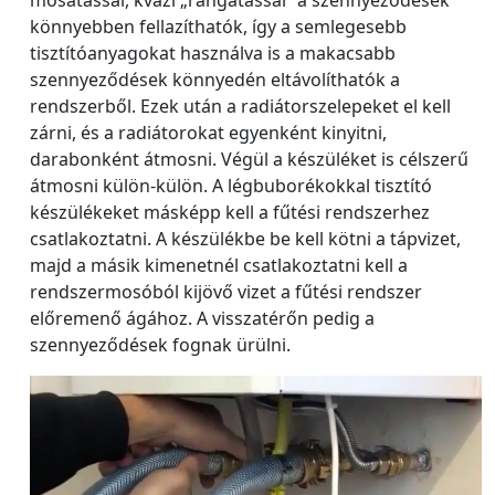
mosatással, kvázi „rángatással” a szennyeződések
könnyebben fellazíthatók, így a semlegesebb
tisztítóanyagokat használva is a makacsabb
szennyeződések könnyedén eltávolíthatók a
rendszerből. Ezek után a radiátorszelepeket el kell
zárni, és a radiátorokat egyenként kinyitni,
darabonként átmosni. Végül a készüléket is célszerű
átmosni külön-külön. A légbuborékokkal tisztító
készülékeket másképp kell a fűtési rendszerhez
csatlakoztatni. A készülékbe be kell kötni a tápvizet,
majd a másik kimenetnél csatlakoztatni kell a
rendszermosóból kijövő vizet a fűtési rendszer
előremenő ágához. A visszatérőn pedig a
szennyeződések fognak ürülni.