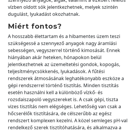
szennyező anyagok, algák, valamint a vízkőért felelős
vízben oldott sók jelentkezhetnek, melyek szintén
dugulást, lyukadást okozhatnak.
Miért fontos?
A hosszabb élettartam és a hibamentes üzem teszi
szükségessé a szennyező anyagok nagy áramlási
sebességen, vegyszerrel történő kimosását. Ennek
hiányában akár heteken, hónapokon belül
jelentkezhetnek az üzemeltetési gondok, kopogás,
teljesítménycsökkenés, lyukadások. A fűtési
rendszerek átmosásának leghatékonyabb eszköze a
gépi rendszerrel történő tisztítás. Minden tisztítás
esetén használni kell a különböző vízkő- és
rozsdaiszapoló vegyszereket is. A csak gépi, tiszta
vizes tisztítás nem elégséges. Lehetőség van csak a
hőcserélők tisztítására, de célszerűbb az egész
rendszert komplexen kezelni. A közel semleges pH-val
rendelkező szerek tisztítóhatására, és alkalmazva a