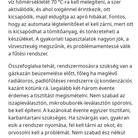
víz hőmérsékletét 70 °C-ra kell melegíteni, a szer
aktiválódik, és ahol oxigénnel érintkezik, ott
kicsapódik, majd eldugítja az apró hibákat. Fontos,
hogy az automata légtelenítőket el kell zárni, mert ott
is kicsapódhat a tömítőanyag, és tönkreteheti a
készüléket. A gyakorlati tapasztalatok nagyon jók, a
vízveszteség megszűnik, és problémamentessé válik
a fűtési rendszer.
Összefoglalva tehát, rendszermosásra szükség van a
gázkazán beüzemelése előtt, főleg ha meglévő
radiátoros, padlófűtéses rendszerre új kondenzációs
kazánt kötünk rá. Legalább két-három évente
érdemes a tisztítást megismételni. Nem szabad az
iszapleválasztón, mikrobuborék-leválasztón spórolni,
be kell építeni. A kazánokat évente egyszer tisztítani,
karbantartani szükséges. Ha szivárgás van, gyakran
esik a rendszer nyomása, fel kell tárni az okot, és
orvosolni kell a problémát. Nem szabad ész nélkül