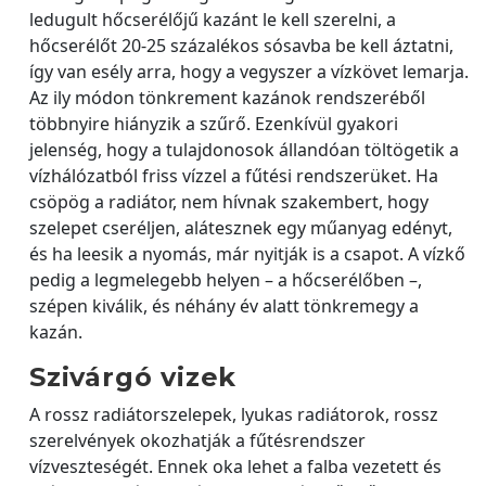
ledugult hőcserélőjű kazánt le kell szerelni, a
hőcserélőt 20-25 százalékos sósavba be kell áztatni,
így van esély arra, hogy a vegyszer a vízkövet lemarja.
Az ily módon tönkrement kazánok rendszeréből
többnyire hiányzik a szűrő. Ezenkívül gyakori
jelenség, hogy a tulajdonosok állandóan töltögetik a
vízhálózatból friss vízzel a fűtési rendszerüket. Ha
csöpög a radiátor, nem hívnak szakembert, hogy
szelepet cseréljen, alátesznek egy műanyag edényt,
és ha leesik a nyomás, már nyitják is a csapot. A vízkő
pedig a legmelegebb helyen – a hőcserélőben –,
szépen kiválik, és néhány év alatt tönkremegy a
kazán.
Szivárgó vizek
A rossz radiátorszelepek, lyukas radiátorok, rossz
szerelvények okozhatják a fűtésrendszer
vízveszteségét. Ennek oka lehet a falba vezetett és