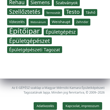
Rehau
Siemens
Szabványok
Szellőztetés
Testo
Távhő
Termosztát
Weishaupt
Vízkezelés
Zehnder
Webinárium
Építőipar
Épületgépész
Épületgépészet
Épületgépészeti Tagozat
Az E-GÉPÉSZ szaklap a Magyar Mérnöki Kamara Épületképészeti
Tagozatának lapja. Minden jog fenntartva, © 2009–2026
Adatkezelés
Kapcsolat, impresszum