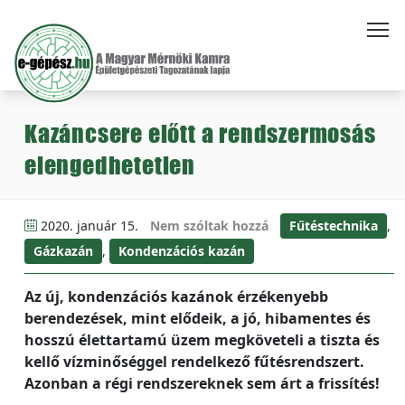
Kazáncsere előtt a rendszermosás
elengedhetetlen
2020. január 15.
Nem szóltak hozzá
Fűtéstechnika
,
Gázkazán
,
Kondenzációs kazán
Az új, kondenzációs kazánok érzékenyebb
berendezések, mint elődeik, a jó, hibamentes és
hosszú élettartamú üzem megköveteli a tiszta és
kellő vízminőséggel rendelkező fűtésrendszert.
Azonban a régi rendszereknek sem árt a frissítés!