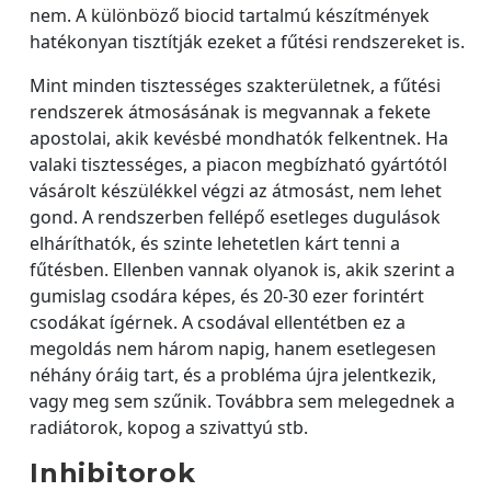
nem. A különböző biocid tartalmú készítmények
hatékonyan tisztítják ezeket a fűtési rendszereket is.
Mint minden tisztességes szakterületnek, a fűtési
rendszerek átmosásának is megvannak a fekete
apostolai, akik kevésbé mondhatók felkentnek. Ha
valaki tisztességes, a piacon megbízható gyártótól
vásárolt készülékkel végzi az átmosást, nem lehet
gond. A rendszerben fellépő esetleges dugulások
elháríthatók, és szinte lehetetlen kárt tenni a
fűtésben. Ellenben vannak olyanok is, akik szerint a
gumislag csodára képes, és 20-30 ezer forintért
csodákat ígérnek. A csodával ellentétben ez a
megoldás nem három napig, hanem esetlegesen
néhány óráig tart, és a probléma újra jelentkezik,
vagy meg sem szűnik. Továbbra sem melegednek a
radiátorok, kopog a szivattyú stb.
Inhibitorok