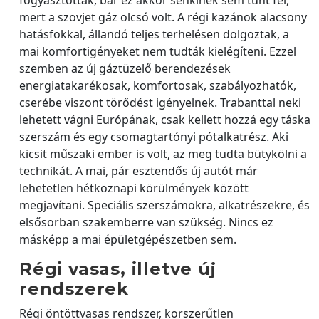
fogyasztottak, bár ez akkor senkinek sem tűnt fel,
mert a szovjet gáz olcsó volt. A régi kazánok alacsony
hatásfokkal, állandó teljes terhelésen dolgoztak, a
mai komfortigényeket nem tudták kielégíteni. Ezzel
szemben az új gáztüzelő berendezések
energiatakarékosak, komfortosak, szabályozhatók,
cserébe viszont törődést igényelnek. Trabanttal neki
lehetett vágni Európának, csak kellett hozzá egy táska
szerszám és egy csomagtartónyi pótalkatrész. Aki
kicsit műszaki ember is volt, az meg tudta bütykölni a
technikát. A mai, pár esztendős új autót már
lehetetlen hétköznapi körülmények között
megjavítani. Speciális szerszámokra, alkatrészekre, és
elsősorban szakemberre van szükség. Nincs ez
másképp a mai épületgépészetben sem.
Régi vasas, illetve új
rendszerek
Régi öntöttvasas rendszer, korszerűtlen