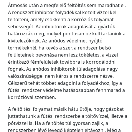
Átmosás után a megfelelő feltöltés sem maradhat el.
A rendszert inhibitor folyadékkal kezelt vízzel kell
feltölteni, amely csökkenti a korróziós folyamat
sebességét. Az inhibitorok adagolását a gyártók
határozzák meg, melyet pontosan be kell tartaniuk a
kivitelezőknek. Az anódos védelmet nyújtó
termékeknél, ha kevés a szer, a rendszer belső
felületeinek bevonása nem lesz tökéletes, a vízzel
érintkező fémfelületek továbbra is korrodálódni
fognak. Az anódos inhibitorok túladagolása nagy
valószínűséggel nem káros a rendszerre nézve.
Célszerű tehát többet adagolni a folyadékhoz, így a
fűtési rendszer védelme hatásosabban fennmarad a
korrózióval szemben.
A feltöltési folyamat másik hátulütője, hogy gázokat
juttathatunk a fűtési rendszerbe a töltővízzel, illetve a
pótvízzel is. Ha a feltöltés túl gyorsan zajlik, a
rendszerben lévő levegő képtelen eltávozni. Még a