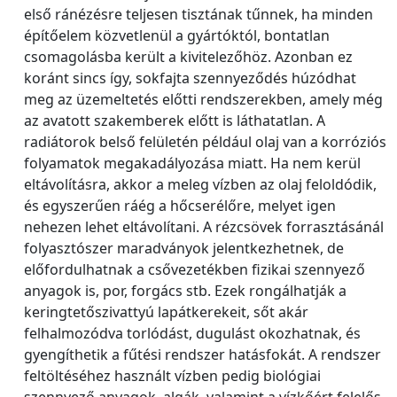
első ránézésre teljesen tisztának tűnnek, ha minden
építőelem közvetlenül a gyártóktól, bontatlan
csomagolásba került a kivitelezőhöz. Azonban ez
koránt sincs így, sokfajta szennyeződés húzódhat
meg az üzemeltetés előtti rendszerekben, amely még
az avatott szakemberek előtt is láthatatlan. A
radiátorok belső felületén például olaj van a korróziós
folyamatok megakadályozása miatt. Ha nem kerül
eltávolításra, akkor a meleg vízben az olaj feloldódik,
és egyszerűen ráég a hőcserélőre, melyet igen
nehezen lehet eltávolítani. A rézcsövek forrasztásánál
folyasztószer maradványok jelentkezhetnek, de
előfordulhatnak a csővezetékben fizikai szennyező
anyagok is, por, forgács stb. Ezek rongálhatják a
keringtetőszivattyú lapátkerekeit, sőt akár
felhalmozódva torlódást, dugulást okozhatnak, és
gyengíthetik a fűtési rendszer hatásfokát. A rendszer
feltöltéséhez használt vízben pedig biológiai