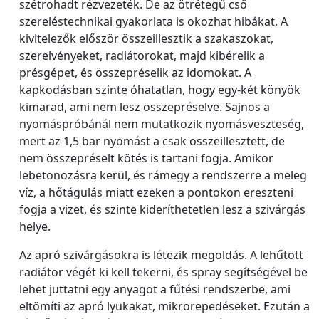
szétrohadt rézvezeték. De az ötrétegű cső
szereléstechnikai gyakorlata is okozhat hibákat. A
kivitelezők először összeillesztik a szakaszokat,
szerelvényeket, radiátorokat, majd kibérelik a
présgépet, és összepréselik az idomokat. A
kapkodásban szinte óhatatlan, hogy egy-két könyök
kimarad, ami nem lesz összepréselve. Sajnos a
nyomáspróbánál nem mutatkozik nyomásveszteség,
mert az 1,5 bar nyomást a csak összeillesztett, de
nem összepréselt kötés is tartani fogja. Amikor
lebetonozásra kerül, és rámegy a rendszerre a meleg
víz, a hőtágulás miatt ezeken a pontokon ereszteni
fogja a vizet, és szinte kideríthetetlen lesz a szivárgás
helye.
Az apró szivárgásokra is létezik megoldás. A lehűtött
radiátor végét ki kell tekerni, és spray segítségével be
lehet juttatni egy anyagot a fűtési rendszerbe, ami
eltömíti az apró lyukakat, mikrorepedéseket. Ezután a