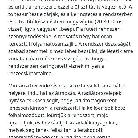
és ürítik a rendszert, ezzel előtisztítás is végezhető. A
töltés-ürítést elzárják, és a keringtetés a rendszerben
és a tisztítókészülékben megy végbe (70-80 °C-os
vízzel), így a vegyszer „beépül” a fűtési rendszer
szennyeződéseibe. A mosatás négy-hat órán
keresztül folyamatosan zajlik. A rendszer tisztaságát
szabad szemmel is meg lehet becsülni, de létezik erre
vonatkozóan műszeres vizsgálat is, hogy a
rendszerben keringtetett víznek milyen a
részecsketartalma.
Miután a berendezés csatlakoztatva lett a radiátor
helyére, indulhat az átmosás. A radiátorszelepek
nyitása-csukása segít, hogy radiátortagonként
lehessen kimosni a rendszert. Ha kellően sok kosz
felhalmozódott, leürítjük a rendszert, majd
újratöltjük, és hozzáadjuk az adalékanyagokat,
melyek segítenek fellazítani a lerakódott
szennyezőanyagokat. A radiátorokba került