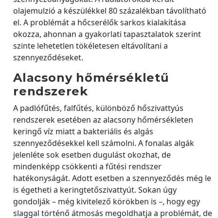
olajemulzió a készülékkel 80 százalékban távolítható
el. A problémát a hőcserélők sarkos kialakítása
okozza, ahonnan a gyakorlati tapasztalatok szerint
szinte lehetetlen tökéletesen eltávolítani a
szennyeződéseket.
Alacsony hőmérsékletű
rendszerek
A padlófűtés, falfűtés, különböző hőszivattyús
rendszerek esetében az alacsony hőmérsékleten
keringő víz miatt a bakteriális és algás
szennyeződésekkel kell számolni. A fonalas algák
jelenléte sok esetben dugulást okozhat, de
mindenképp csökkenti a fűtési rendszer
hatékonyságát. Adott esetben a szennyeződés még le
is égetheti a keringtetőszivattyút. Sokan úgy
gondolják – még kivitelező körökben is –, hogy egy
slaggal történő átmosás megoldhatja a problémát, de