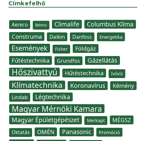
Címkefelhő
Climalife
Columbus Klíma
Aereco
Belimo
Construma
Daikin
Danfoss
Energetika
Események
Földgáz
Fisher
Gázellátás
Fűtéstechnika
Grundfos
Hőszivattyú
Hűtéstechnika
Ivóvíz
Klímatechnika
Koronavírus
Kémény
Légtechnika
Lindab
Magyar Mérnöki Kamara
Magyar Épületgépészet
MÉGSZ
Merkapt
Panasonic
OMÉN
Oktatás
Promóció