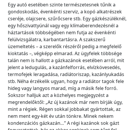
Egy autó esetében szinte természetesnek tűnik a
gondoskodás, évenkénti szerviz, a kopó alkatrészek
cseréje, olajcsere, szűrőcsere stb. Egy gázkészüléknél,
egy hőszivattyúnál vagy egy klímaberendezésnél a
háztartások többségében nem futja az évenkénti
felülvizsgálatra, karbantartásra. A szakszerű
üzemeltetés – a szerelők részéről pedig a megfelelő
kioktatás –, végképp elmarad. Az ügyfelek többsége
talán nem is hallott a gázkazánok esetében arról, mit
jelent a ledugulás, a kazánfelforrás, elvízkövesedés,
termofejek leragadása, radiátoriszap, kazánlyukadás
stb. Néha érzékelik ugyan, hogy a radiátor tagok fele
hideg vagy langyos marad, míg a másik fele forró.
Sokszor halljuk azt a közhelyes megjegyzést a
megrendelőktől: „Az új kazánok már nem bírják úgy,
mint a régiek. Régen sokkal jobbakat gyártottak, az
nem ment egy-két év után tönkre. Minek nekem
kondenzációs gázkazán…” A régi kazánok sok gázt