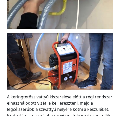
A keringtetőszivattyú kiszerelése előtt a régi rendszer
elhasználódott vizét le kell ereszteni, majd a
legcélszerűbb a szivattyú helyére kötni a készüléket.
Ezek után a használati-csapvízzel folyamatosan töltik