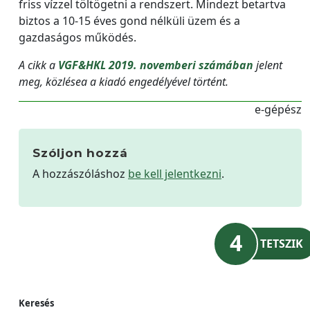
friss vízzel töltögetni a rendszert. Mindezt betartva
biztos a 10-15 éves gond nélküli üzem és a
gazdaságos működés.
A cikk a
VGF&HKL 2019. novemberi számában
jelent
meg, közlésea a kiadó engedélyével történt.
e-gépész
Szóljon hozzá
A hozzászóláshoz
be kell jelentkezni
.
4
TETSZIK
Keresés