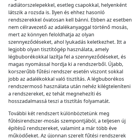
radiátorszelepekkel, esetleg csapokkal, helyenként
látszik a rozsda is. Ilyen és ehhez hasonló
rendszerekkel óvatosan kell bánni. Ebben az esetben
nem célravezető az adalékanyaggal történő mosás,
mert az könnyen feloldhatja az olyan
szennyeződéseket, ahol lyukadás keletkezhet. Itt a
legjobb olyan tisztítógép használata, amely
légbuborékokkal lazítja fel a szennyeződéseket, és
magas nyomással hordja ki a rendszerből. Újabb,
korszerűbb fűtési rendszer esetén viszont sokkal
jobb az adalékokkal való tisztítás. A légbuborékos
rendszermosó használata után nehéz kilégteleníteni
a rendszereket, ez tehát megnehezíti és
hosszadalmassá teszi a tisztítás folyamatát.
További két rendszert különböztetünk meg
fűtésirendszer-mosás szempontjából, a teljesen új
építésű rendszereket, valamint a már több éve
működőeket. Az újonnan szerelt fűtési rendszerek