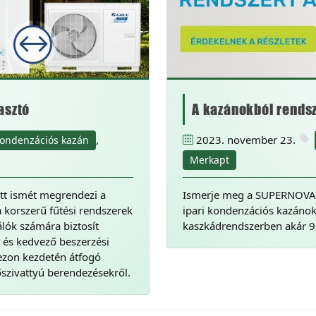
asztó
A kazánokból rendsz
,
2023. november 23.
ondenzációs kazán
Merkapt
tt ismét megrendezi a
Ismerje meg a SUPERNOVA
 korszerű fűtési rendszerek
ipari kondenzációs kazánok
lók számára biztosít
kaszkádrendszerben akár 92
t és kedvező beszerzési
zezon kezdetén átfogó
őszivattyú berendezésekről.