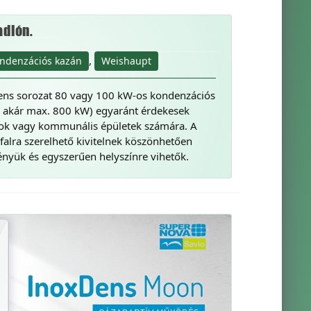
adlón.
,
ndenzációs kazán
Weishaupt
ns sorozat 80 vagy 100 kW-os kondenzációs
 akár max. 800 kW) egyaránt érdekesek
mok vagy kommunális épületek számára. A
falra szerelhető kivitelnek köszönhetően
gényük és egyszerűen helyszínre vihetők.