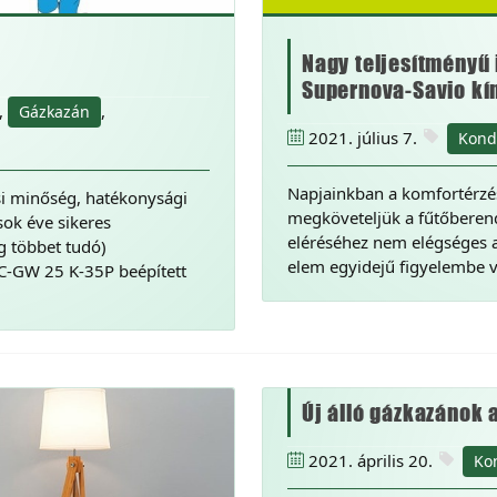
Nagy teljesítményű 
Supernova-Savio kí
,
,
Gázkazán
2021. július 7.
Kond
Napjainkban a komfortérzés
i minőség, hatékonysági
megköveteljük a fűtőberend
ok éve sikeres
eléréséhez nem elégséges 
g többet tudó)
elem egyidejű figyelembe v
TC-GW 25 K-35P beépített
Új álló gázkazánok 
2021. április 20.
Ko