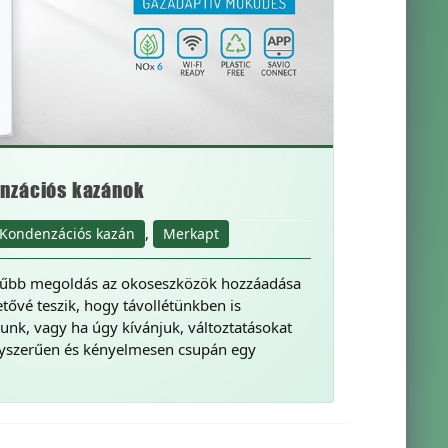
nzációs kazánok
,
Kondenzációs kazán
Merkapt
rűbb megoldás az okoseszközök hozzáadása
tővé teszik, hogy távollétünkben is
nunk, vagy ha úgy kívánjuk, változtatásokat
gyszerűen és kényelmesen csupán egy