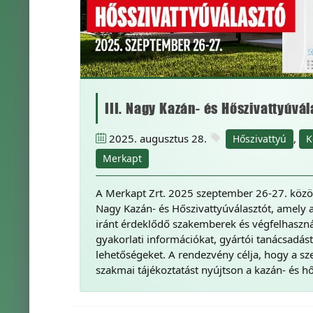
III. Nagy Kazán- és Hőszivattyúvál
2025. augusztus 28.
,
Hőszivattyú
K
Merkapt
A Merkapt Zrt. 2025 szeptember 26-27. közö
Nagy Kazán- és Hőszivattyúválasztót, amely a
iránt érdeklődő szakemberek és végfelhaszná
gyakorlati információkat, gyártói tanácsadás
lehetőségeket. A rendezvény célja, hogy a s
szakmai tájékoztatást nyújtson a kazán- és h