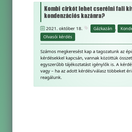
Kombi cirkót lehet cserélni fali k
kondenzációs kazánra?
2021. október 18.
,
Gázkazán
Konde
Olvasói kérdés
Számos megkeresést kap a tagozatunk az épü
kérdésekkel kapcsán, vannak közöttük összet
egyszerűbb tájékoztatást igénylők is. A kérd
vagy – ha az adott kérdés/válasz többeket ér
reagálunk.