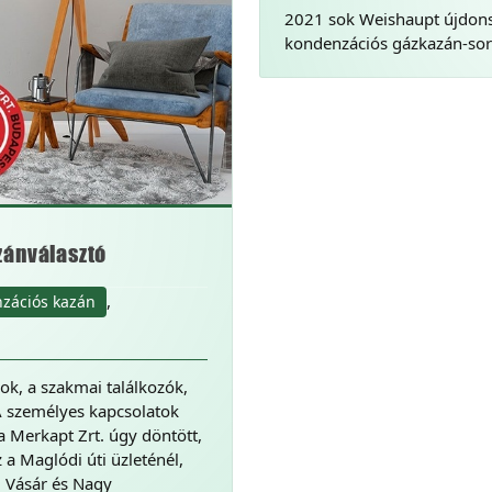
2021 sok Weishaupt újdonság
kondenzációs gázkazán-soro
zánválasztó
,
zációs kazán
ok, a szakmai találkozók,
A személyes kapcsolatok
 a Merkapt Zrt. úgy döntött,
a Maglódi úti üzleténél,
i Vásár és Nagy