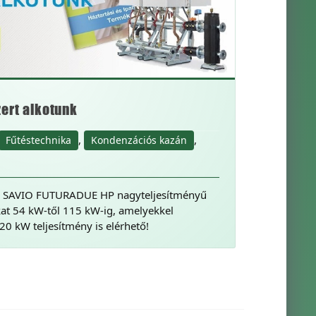
ert alkotunk
,
,
Fűtéstechnika
Kondenzációs kazán
 SAVIO FUTURADUE HP nagyteljesítményű
at 54 kW-től 115 kW-ig, amelyekkel
0 kW teljesítmény is elérhető!