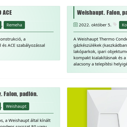
0 ACE
Weishaupt. Falon, p
,
2022. október 5.
Remeha
Ko
onstrukció, a
A Weishaupt Thermo Conde
l és ACE szabályozással
gázkészülékek (kaszkádban
lakóparkok, ipari objektu
kompakt kialakításnak és a 
alacsony a telepítési helyi
 Falon, padlón.
,
Weishaupt
, a Weishaupt által kínált
ondens sorozat 80 vagy