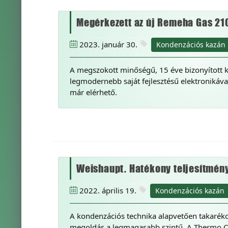
Megérkezett az új Remeha Gas 21
2023. január 30.
Kondenzációs kazán
A megszokott minőségű, 15 éve bizonyított k
legmodernebb saját fejlesztésű elektronikáva
már elérhető.
Weishaupt. Hatékony teljesítmény.
2022. április 19.
Kondenzációs kazán
A kondenzációs technika alapvetően takarékos
megoldás a legmagasabb szintű. A Thermo C