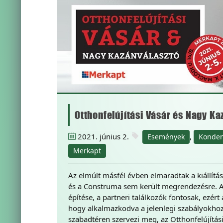
Otthonfelújítási Vásár és Nagy Ka
2021. június 2.
,
Események
Konden
Merkapt
Az elmúlt másfél évben elmaradtak a kiállítás
és a Construma sem került megrendezésre. 
építése, a partneri találkozók fontosak, ezért
hogy alkalmazkodva a jelenlegi szabályokhoz 
szabadtéren szervezi meg, az Otthonfelújítás