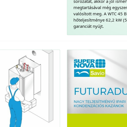
sorozatát, akkor a jól ism
megtartásával még egyszer
valósított meg. A WTC 45 B
hőteljesítménye 62,2 kW (5
garanciát nyújt.