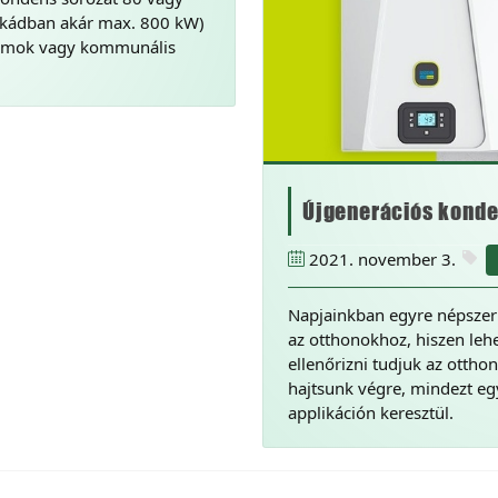
zkádban akár max. 800 kW)
ktumok vagy kommunális
Újgenerációs konde
2021. november 3.
Napjainkban egyre népsze
az otthonokhoz, hiszen lehe
ellenőrizni tudjuk az ottho
hajtsunk végre, mindezt e
applikáción keresztül.