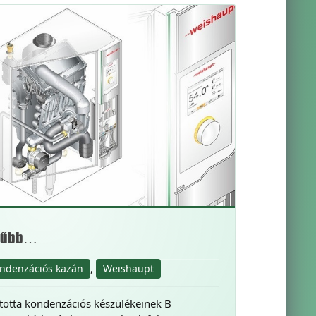
erűbb…
,
ndenzációs kazán
Weishaupt
totta kondenzációs készülékeinek B