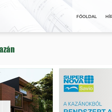
FŐOLDAL
HÍ
azán