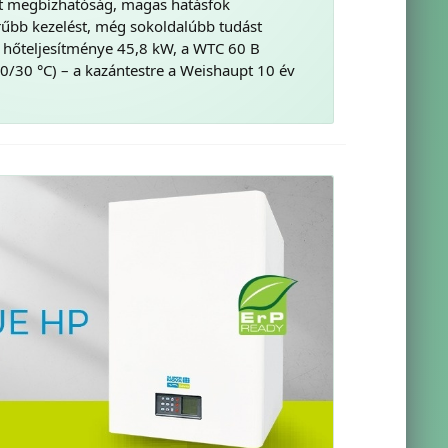
ert megbízhatóság, magas hatásfok
űbb kezelést, még sokoldalúbb tudást
 hőteljesítménye 45,8 kW, a WTC 60 B
0/30 °C) – a kazántestre a Weishaupt 10 év