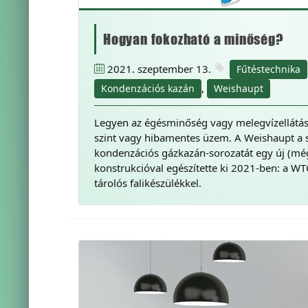
Hogyan fokozható a minőség?
2021. szeptember 13.
Fűtéstechnika
,
Kondenzációs kazán
Weishaupt
Legyen az égésminőség vagy melegvízellátás
szint vagy hibamentes üzem. A Weishaupt a s
kondenzációs gázkazán-sorozatát egy új (mé
konstrukcióval egészítette ki 2021-ben: a W
tárolós falikészülékkel.