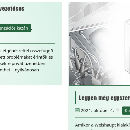
ivezetéses
,
nzációs kazán
letgépészettel összefüggő
ett problémákat érintők és
ésekre privát üzenetben
inthet – nyilvánosan
Legyen még egysz
2021. október 4.
Ko
Amikor a Weishaupt kialakí