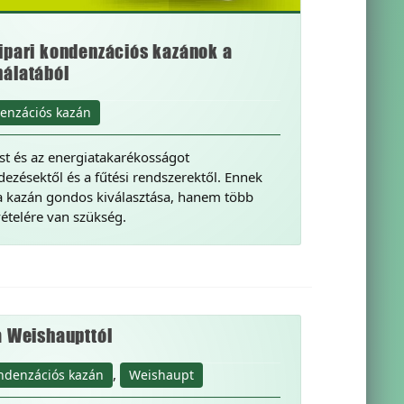
ipari kondenzációs kazánok a
nálatából
enzációs kazán
t és az energiatakarékosságot
ezésektől és a fűtési rendszerektől. Ennek
a kazán gondos kiválasztása, hanem több
ételére van szükség.
a Weishaupttól
,
ndenzációs kazán
Weishaupt