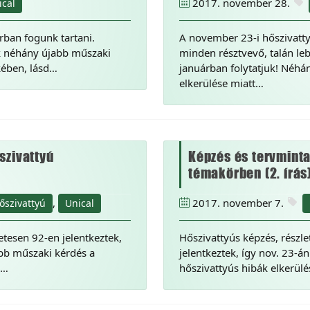
2017. november 28.
ical
rban fogunk tartani.
A november 23-i hőszivatty
ek néhány újabb műszaki
minden résztvevő, talán leb
kében, lásd…
januárban folytatjuk! Néhá
elkerülése miatt…
szivattyú
Képzés és tervminta
témakörben (2. írás
,
2017. november 7.
őszivattyú
Unical
etesen 92-en jelentkeztek,
Hőszivattyús képzés, részl
bb műszaki kérdés a
jelentkeztek, így nov. 23-
n…
hőszivattyús hibák elkerülé