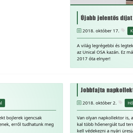
Újabb jelentős díjat
2018. október 17.
K
A világ legrégebbi és legtek
az Unical OSA kazán. Ez már
2017 óta elnyer!
Jobbfajta napkolle
2018. október 2.
l
Hő
ekt bojlerek igencsak
Van olyan napkollektor is,
enek, erről tudhatunk meg
kal több hőenergiát tud ter
kell védekezni a nyári üre