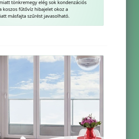
 emiatt tönkremegy elég sok kondenzációs
a koszos fűtővíz hibajelet okoz a
iatt másfajta szűrést javasolható.