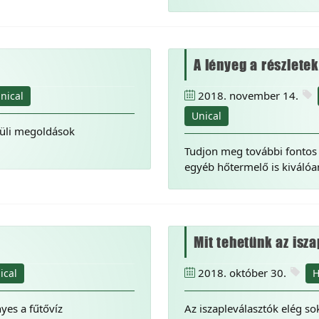
A lényeg a részletek
2018. november 14.
nical
Unical
üli megoldások
Tudjon meg további fontos 
egyéb hőtermelő is kiváló
Mit tehetünk az isza
2018. október 30.
ical
H
yes a fűtővíz
Az iszapleválasztók elég so