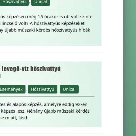
,
Hőszivattyú
Unical
ús képzésen még 16 órakor is ott volt szinte
ilincselő volt? A hőszivattyús képzéseket
ny újabb műszaki kérdés hőszivattyús hibák
 levegő-víz hőszivattyú
)
,
,
Események
Hőszivattyú
Unical
etes és alapos képzés, amelyre eddig 92-en
án képzés lesz. Néhány újabb műszaki kérdés
se miatt, lásd…