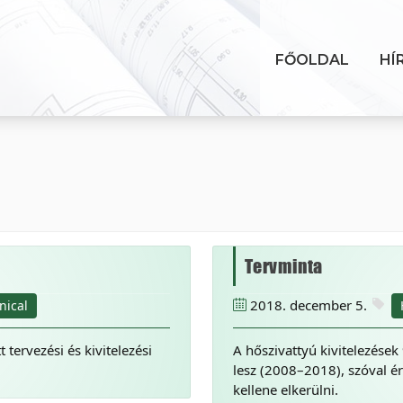
FŐOLDAL
HÍ
Tervminta
2018. december 5.
nical
t tervezési és kivitelezési
A hőszivattyú kivitelezések
lesz (2008–2018), szóval 
kellene elkerülni.