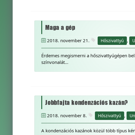
Maga a gép
2018. november 21.
,
Hőszivattyú
U
Érdemes megismerni a hőszivattyúgépen bel
színvonalát…
Jobbfajta kondenzációs kazán?
2018. november 8.
,
Hőszivattyú
Un
A kondenzációs kazánok közül több típus kén