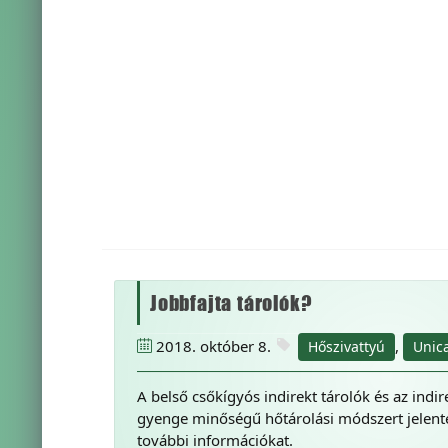
Jobbfajta tárolók?
2018. október 8.
,
Hőszivattyú
Unica
A belső csőkígyós indirekt tárolók és az indir
gyenge minőségű hőtárolási módszert jelent
további információkat.