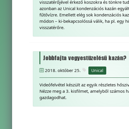
visszatérőjével érkező koszokra és tönkre tu
azonban az Unical kondenzációs kazán egyál
fűtővízre. Emellett elég sok kondenzációs k
módon – ki-bekapcsolóssá válik, ha pl. egy hő
visszatérőre.
Jobbfajta vegyestüzelésű kazán?
2018. október 25.
Unical
Videófelvétel készült az egyik részletes hősz
Nézze meg a 3. kisfilmet, amelyből számos h
gazdagodhat.