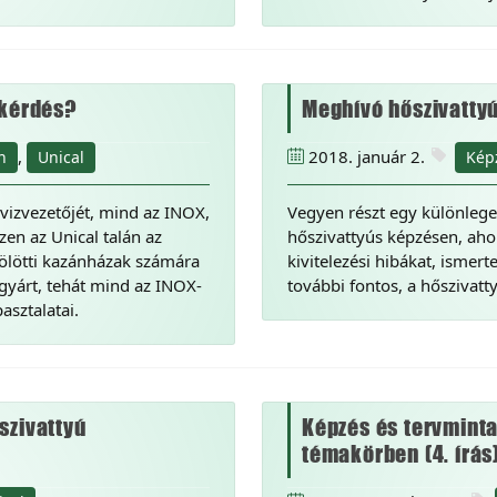
 kérdés?
Meghívó hőszivatty
,
2018. január 2.
n
Unical
Kép
vizvezetőjét, mind az INOX,
Vegyen részt egy különleges
zen az Unical talán az
hőszivattyús képzésen, ahol
fölötti kazánházak számára
kivitelezési hibákat, ismer
 gyárt, tehát mind az INOX-
további fontos, a hőszivat
asztalatai.
szivattyú
Képzés és tervminta
témakörben (4. írás