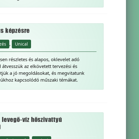
ús képzésre
,
zés
Unical
en részletes és alapos, oklevelet adó
 átvesszük az elkövetett tervezési és
tetjük a jó megoldásokat, és megvitatunk
tyúkhoz kapcsolódó műszaki témákat.
 levegő-víz hőszivattyú
)