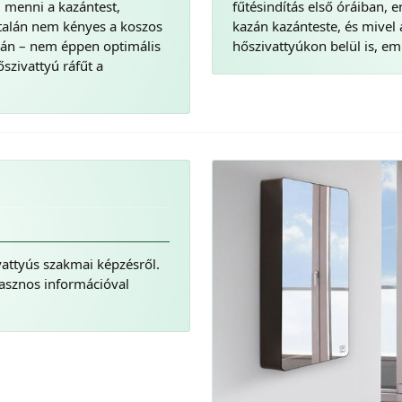
d menni a kazántest,
fűtésindítás első óráiban,
talán nem kényes a koszos
kazán kazánteste, és mivel 
azán – nem éppen optimális
hőszivattyúkon belül is, em
szivattyú ráfűt a
ivattyús szakmai képzésről.
asznos információval