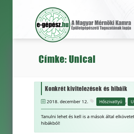
Címke: Unical
Konkrét kivitelezések és hibáik
2018. december 12.
,
Hőszivattyú
U
Tanulni lehet és kell is a mások által elkövetet
hibákból!