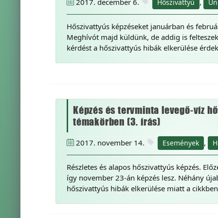
2017. december 6.
,
Hőszivattyú
Un
Hőszivattyús képzéseket januárban és februá
Meghívót majd küldünk, de addig is feltesz
kérdést a hőszivattyús hibák elkerülése érde
Képzés és tervminta levegő-víz hő
témakörben (3. írás)
2017. november 14.
,
Események
H
Részletes és alapos hőszivattyús képzés. Előz
így november 23-án képzés lesz. Néhány úja
hőszivattyús hibák elkerülése miatt a cikkbe