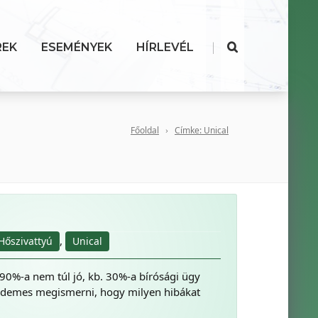
|
REK
ESEMÉNYEK
HÍRLEVÉL
Főoldal
Címke: Unical
,
Hőszivattyú
Unical
 90%-a nem túl jó, kb. 30%-a bírósági ügy
érdemes megismerni, hogy milyen hibákat