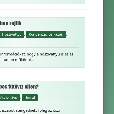
ben rejlik
,
,
Hőszivattyú
Kondenzációs kazán
információkat, hogy a hőszivattyú is és az
an tudjon működni…
pos fűtővíz ellen?
,
őszivattyú
Unical
k iszapot átengednek, főleg az őszi