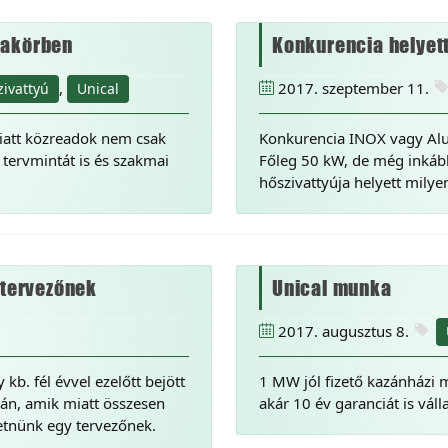
makörben
Konkurencia helyet
,
2017. szeptember 11.
ivattyú
Unical
iatt közreadok nem csak
Konkurencia INOX vagy Alu 
 tervmintát is és szakmai
Főleg 50 kW, de még inkább
hőszivattyúja helyett milye
y tervezőnek
Unical munka
2017. augusztus 8.
kb. fél évvel ezelőtt bejött
1 MW jól fizető kazánházi m
án, amik miatt összesen
akár 10 év garanciát is vál
zetnünk egy tervezőnek.