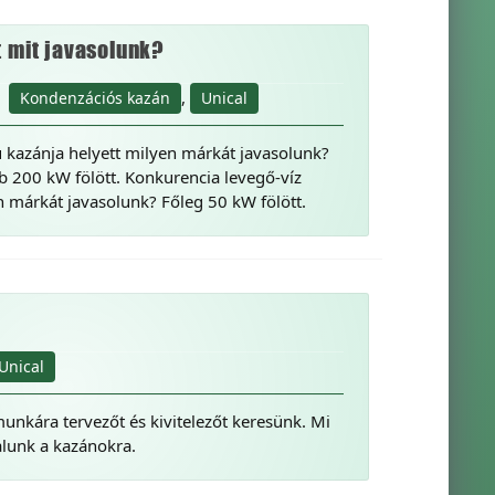
t mit javasolunk?
,
Kondenzációs kazán
Unical
kazánja helyett milyen márkát javasolunk?
 200 kW fölött. Konkurencia levegő-víz
n márkát javasolunk? Főleg 50 kW fölött.
Unical
unkára tervezőt és kivitelezőt keresünk. Mi
lalunk a kazánokra.