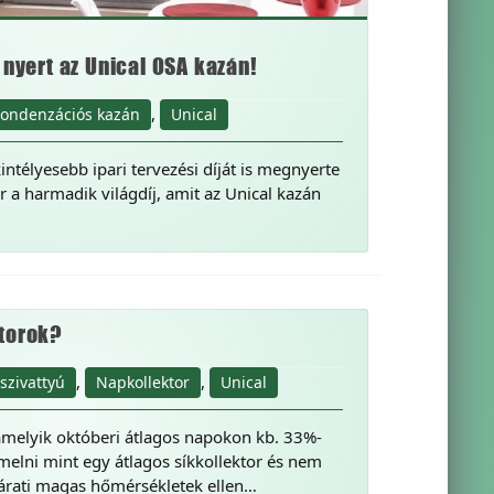
 nyert az Unical OSA kazán!
,
ondenzációs kazán
Unical
intélyesebb ipari tervezési díját is megnyerte
 a harmadik világdíj, amit az Unical kazán
ktorok?
,
,
szivattyú
Napkollektor
Unical
 amelyik októberi átlagos napokon kb. 33%-
melni mint egy átlagos síkkollektor és nem
sjárati magas hőmérsékletek ellen…