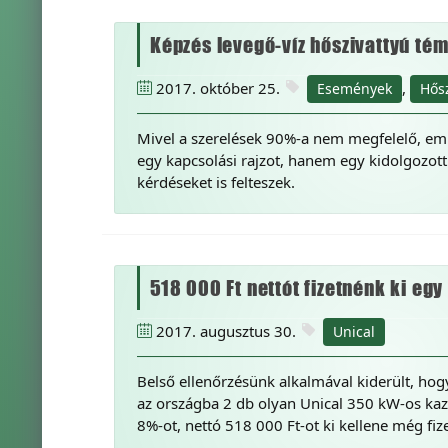
Képzés levegő-víz hőszivattyú té
2017. október 25.
,
Események
Hősz
Mivel a szerelések 90%-a nem megfelelő, em
egy kapcsolási rajzot, hanem egy kidolgozott
kérdéseket is felteszek.
518 000 Ft nettót fizetnénk ki eg
2017. augusztus 30.
Unical
Belső ellenőrzésünk alkalmával kiderült, hogy 
az országba 2 db olyan Unical 350 kW-os kaz
8%-ot, nettó 518 000 Ft-ot ki kellene még fi