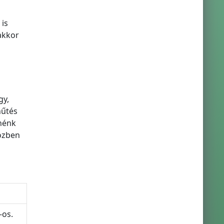
 is
 akkor
gy,
hűtés
enénk
özben
-os.