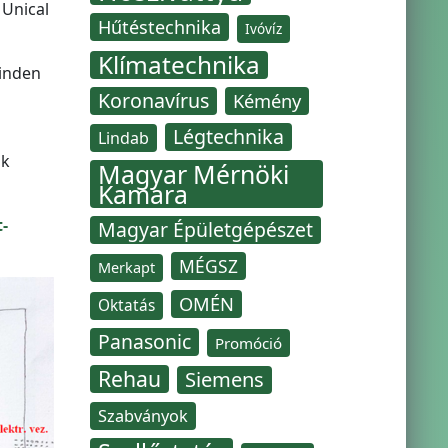
 Unical
Hűtéstechnika
Ivóvíz
Klímatechnika
minden
Koronavírus
Kémény
Légtechnika
Lindab
ak
Magyar Mérnöki
Kamara
-
Magyar Épületgépészet
MÉGSZ
Merkapt
OMÉN
Oktatás
Panasonic
Promóció
Rehau
Siemens
Szabványok