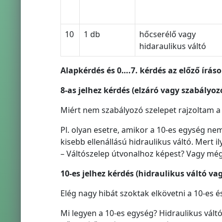
10
1 db
hőcserélő vagy
hidaraulikus váltó
Alapkérdés és 0….7. kérdés az előző íráso
8-as jelhez kérdés (elzáró vagy szabályozó
Miért nem szabályozó szelepet rajzoltam a 1
Pl. olyan esetre, amikor a 10-es egység nem
kisebb ellenállású hidraulikus váltó. Mert i
– Váltószelep útvonalhoz képest? Vagy még
10-es jelhez kérdés (hidraulikus váltó va
Elég nagy hibát szoktak elkövetni a 10-es 
Mi legyen a 10-es egység? Hidraulikus vált