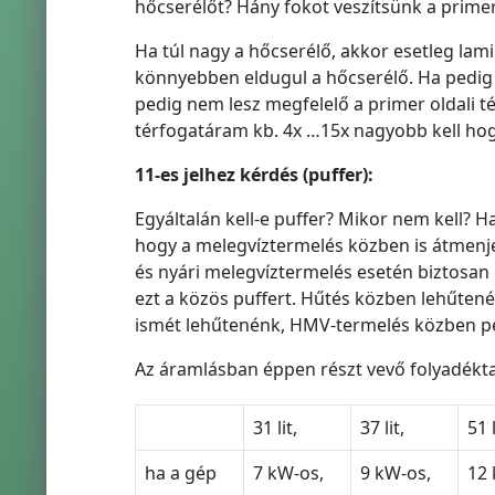
hőcserélőt? Hány fokot veszítsünk a primer
Ha túl nagy a hőcserélő, akkor esetleg lami
könnyebben eldugul a hőcserélő. Ha pedig tú
pedig nem lesz megfelelő a primer oldali té
térfogatáram kb. 4x …15x nagyobb kell hog
11-es jelhez kérdés (puffer):
Egyáltalán kell-e puffer? Mikor nem kell? H
hogy a melegvíztermelés közben is átmenjen
és nyári melegvíztermelés esetén biztosan
ezt a közös puffert. Hűtés közben lehűte
ismét lehűtenénk, HMV-termelés közben ped
Az áramlásban éppen részt vevő folyadéktart
31 lit,
37 lit,
51 l
ha a gép
7 kW-os,
9 kW-os,
12 