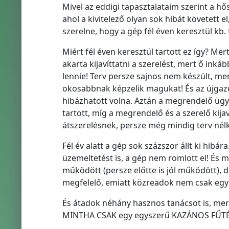
Mivel az eddigi tapasztalataim szerint a hő
ahol a kivitelező olyan sok hibát követett 
szerelne, hogy a gép fél éven keresztül kb. 
Miért fél éven keresztül tartott ez így? Me
akarta kijavíttatni a szerelést, mert ő inká
lennie! Terv persze sajnos nem készült, me
okosabbnak képzelik magukat! És az újgaz
hibázhatott volna. Aztán a megrendelő ügyv
tartott, míg a megrendelő és a szerelő kija
átszerelésnek, persze még mindig terv nélk
Fél év alatt a gép sok százszor állt ki hibár
üzemeltetést is, a gép nem romlott el! És mi
működött (persze előtte is jól működött), d
megfelelő, emiatt közreadok nem csak egy 
És átadok néhány hasznos tanácsot is, m
MINTHA CSAK egy egyszerű KAZÁNOS FŰTÉ