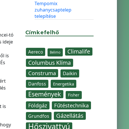
Tempomix
zuhanycsaptelep
telepítése
Címkefelhő
ncei-tó
 ideje
Climalife
Aereco
Belimo
l is
Columbus Klíma
 És
Construma
Daikin
ért
Danfoss
Energetika
lés
Események
Fisher
Fűtéstechnika
Földgáz
 is
Gázellátás
Grundfos
Hőszivattyú
 hogy