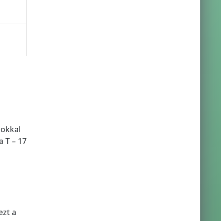
sokkal
a T – 17
ezt a