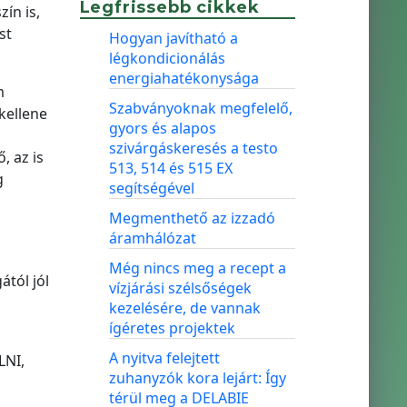
Legfrissebb cikkek
ín is,
st
Hogyan javítható a
légkondicionálás
energiahatékonysága
m
Szabványoknak megfelelő,
 kellene
gyors és alapos
szivárgáskeresés a testo
 az is
513, 514 és 515 EX
g
segítségével
Megmenthető az izzadó
áramhálózat
Még nincs meg a recept a
ától jól
vízjárási szélsőségek
kezelésére, de vannak
ígéretes projektek
A nyitva felejtett
LNI,
zuhanyzók kora lejárt: Így
térül meg a DELABIE