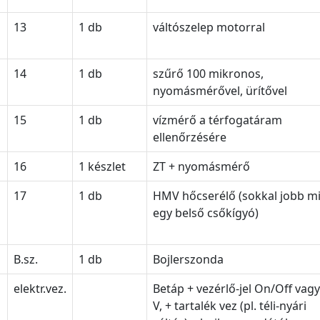
13
1 db
váltószelep motorral
14
1 db
szűrő 100 mikronos,
nyomásmérővel, ürítővel
15
1 db
vízmérő a térfogatáram
ellenőrzésére
16
1 készlet
ZT + nyomásmérő
17
1 db
HMV hőcserélő (sokkal jobb m
egy belső csőkígyó)
B.sz.
1 db
Bojlerszonda
elektr.vez.
Betáp + vezérlő-jel On/Off vag
V, + tartalék vez (pl. téli-nyári