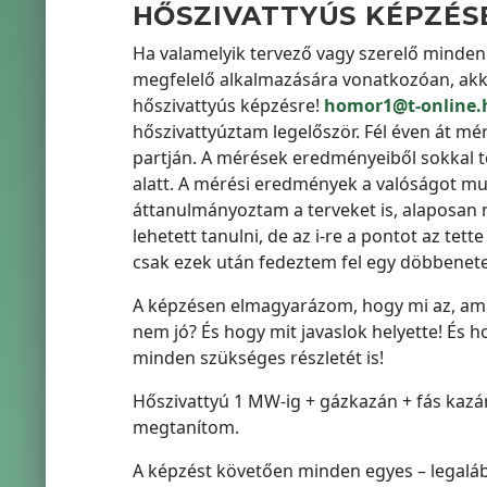
HŐSZIVATTYÚS KÉPZÉS
Ha valamelyik tervező vagy szerelő minden 
megfelelő alkalmazására vonatkozóan, akko
hőszivattyús képzésre!
homor1@t-online.
hőszivattyúztam legelőször. Fél éven át mé
partján. A mérések eredményeiből sokkal töb
alatt. A mérési eredmények a valóságot mu
áttanulmányoztam a terveket is, alaposan m
lehetett tanulni, de az i-re a pontot az tet
csak ezek után fedeztem fel egy döbbenetes
A képzésen elmagyarázom, hogy mi az, ami 
nem jó? És hogy mit javaslok helyette! És h
minden szükséges részletét is!
Hőszivattyú 1 MW-ig + gázkazán + fás kazá
megtanítom.
A képzést követően minden egyes – legaláb