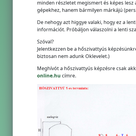
minden részletet megismert és képes lesz 
gépekhez, hanem bármilyen márkájú (persz
De nehogy azt higgye valaki, hogy ez a len
információt. Próbáljon válaszolni a lenti s
Szóval?
Jelentkezzen be a hőszivattyús képzésünkre!
biztosan nem adunk Oklevelet.)
Meghívót a hőszivattyús képzésre csak akk
online.hu
címre.