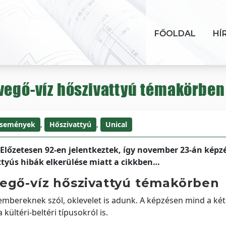
FŐOLDAL
HÍ
vegő-víz hőszivattyú témakörben (
semények
,
Hőszivattyú
,
Unical
 Előzetesen 92-en jelentkeztek, így november 23-án képzé
tyús hibák elkerülése miatt a cikkben…
vegő-víz hőszivattyú témakörben
mbereknek szól, oklevelet is adunk. A képzésen mind a két 
 kültéri-beltéri típusokról is.