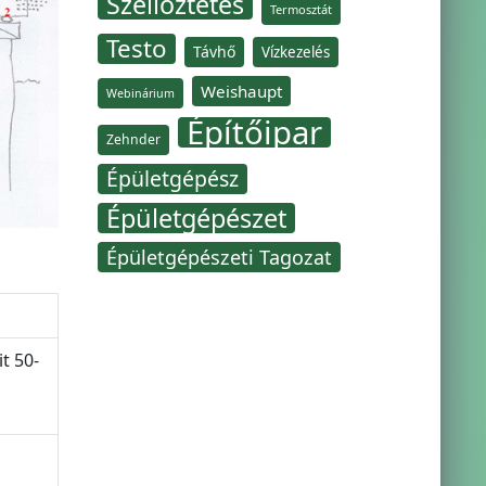
Szellőztetés
Termosztát
Testo
Távhő
Vízkezelés
Weishaupt
Webinárium
Építőipar
Zehnder
Épületgépész
Épületgépészet
Épületgépészeti Tagozat
it 50-