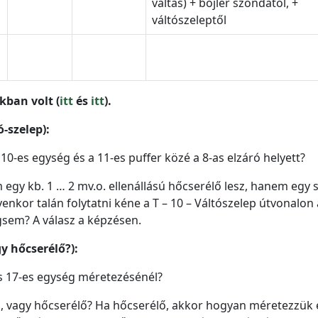
váltás) + bojler szondától, +
váltószeleptől
kban volt (
itt
és
itt
).
-szelep):
0-es egység és a 11-es puffer közé a 8-as elzáró helyett?
 egy kb. 1 … 2 mv.o. ellenállású hőcserélő lesz, hanem egy 
lyenkor talán folytatni kéne a T – 10 – Váltószelep útvonalon 
sem? A válasz a képzésen.
gy hőcserélő?):
és 17-es egység méretezésénél?
ó, vagy hőcserélő? Ha hőcserélő, akkor hogyan méretezzük 