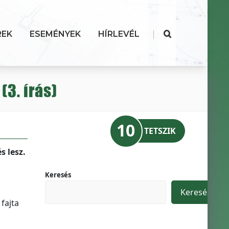
|
REK
ESEMÉNYEK
HÍRLEVÉL
3. írás)
10
TETSZIK
s lesz.
Keresés
Keresés
fajta