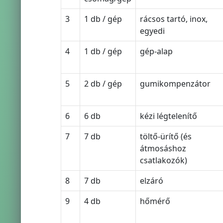
3
1 db / gép
rácsos tartó, inox,
egyedi
4
1 db / gép
gép-alap
5
2 db / gép
gumikompenzátor
6
6 db
kézi légtelenítő
7
7 db
töltő-ürítő (és
átmosáshoz
csatlakozók)
8
7 db
elzáró
9
4 db
hőmérő