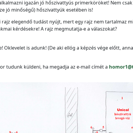
alkalmazni igazán jó hőszivattyús primerköröket! Nem csak
e jó minőségű) hőszivattyúk esetében is!
ti rajz elegendő tudást nyújt, mert egy rajz nem tartalmaz 
zakmai kérdésekre! A rajz megmutatja-e a válaszokat?
 Oklevelet is adunk! (De aki ellóg a képzés vége előtt, ann
or tudunk küldeni, ha megadja az e-mail címét a
homor1@t