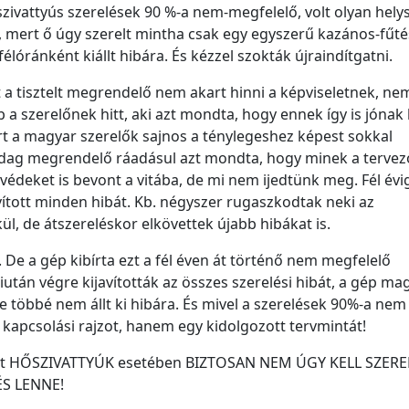
szivattyús szerelések 90 %-a nem-megfelelő, volt olyan helysz
el, mert ő úgy szerelt mintha csak egy egyszerű kazános-fűté
félóránként kiállt hibára. És kézzel szokták újraindítgatni.
rt a tisztelt megrendelő nem akart hinni a képviseletnek, ne
bb a szerelőnek hitt, aki azt mondta, hogy ennek így is jónak
rt a magyar szerelők sajnos a ténylegeshez képest sokkal
dag megrendelő ráadásul azt mondta, hogy minek a tervező,
édeket is bevont a vitába, de mi nem ijedtünk meg. Fél évi
vított minden hibát. Kb. négyszer rugaszkodtak neki az
ül, de átszereléskor elkövettek újabb hibákat is.
a. De a gép kibírta ezt a fél éven át történő nem megfelelő
után végre kijavították az összes szerelési hibát, a gép mag
e többé nem állt ki hibára. És mivel a szerelések 90%-a nem
kapcsolási rajzot, hanem egy kidolgozott tervmintát!
ert HŐSZIVATTYÚK esetében BIZTOSAN NEM ÚGY KELL SZERE
S LENNE!