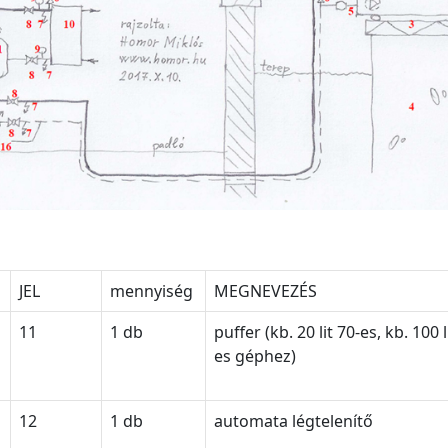
JEL
mennyiség
MEGNEVEZÉS
11
1 db
puffer (kb. 20 lit 70-es, kb. 100 l
es géphez)
12
1 db
automata légtelenítő