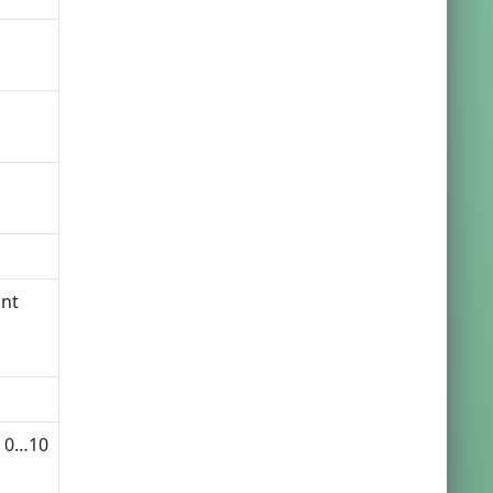
int
y 0…10