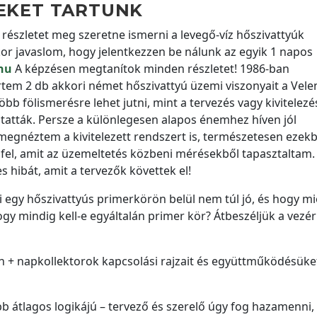
EKET TARTUNK
részletet meg szeretne ismerni a levegő-víz hőszivattyúk
r javaslom, hogy jelentkezzen be nálunk az egyik 1 napos
hu
A képzésen megtanítok minden részletet! 1986-ban
rtem 2 db akkori német hőszivattyú üzemi viszonyait a Vele
b fölismerésre lehet jutni, mint a tervezés vagy kivitelezés
tatták. Persze a különlegesen alapos énemhez híven jól
egnéztem a kivitelezett rendszert is, természetesen ezekbő
te fel, amit az üzemeltetés közbeni mérésekből tapasztaltam.
 hibát, amit a tervezők követtek el!
egy hőszivattyús primerkörön belül nem túl jó, és hogy mi
ogy mindig kell-e egyáltalán primer kör? Átbeszéljük a vezér
n + napkollektorok kapcsolási rajzait és együttműködésüket
b átlagos logikájú – tervező és szerelő úgy fog hazamenni,