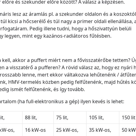
 előre és szekunder előre között? A válasz a képzésen.
náris lesz az áramlás pl. a szekunder oldalon és a koszoktól
l kicsi a hőcserélő és túl nagy a primer oldali ellenállása,
rfogatáram. Pedig illene tudni, hogy a hőszivattyún belüli
y legyen, mint egy kazános-radiátoros fűtésben.
a kell, akkor a puffert miért nem a fővisszatérőbe tettem? Ú
 a visszatérő a pufferen? A rövid válasz az, hogy ez nyári 
 rosszabb lenne, mert ekkor váltakozva lehűtenénk / átfűt
nénk, HMV-termelés közben pedig felfűtenénk, majd hűtés k
ig ismét felfűtenénk, és így tovább.
alom (ha full-elektronikus a gép) ilyen kevés is lehet:
it,
88 lit,
75 lit,
105 lit,
150 lit
kW-os,
16 kW-os
25 kW-os,
35 kW-os,
50 kW