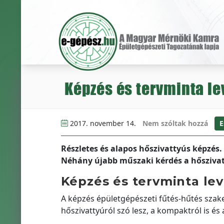
Képzés és tervminta le
2017. november 14.
Nem szóltak hozzá
E
Részletes és alapos hőszivattyús képzés.
Néhány újabb műszaki kérdés a hőszivat
Képzés és tervminta le
A képzés épületgépészeti fűtés-hűtés szake
hőszivattyúról szó lesz, a kompaktról is és a