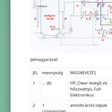
Jelmagyarázat:
JEL
mennyiség
MEGNEVEZÉS
1
… db
HP_Ower levegő víz
hőszivattyú, Full-
Elektronikus
2
1
antivibrációs talpak
csomag/gép