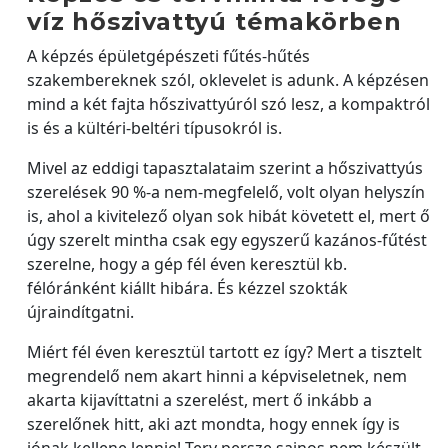
víz hőszivattyú témakörben
A képzés épületgépészeti fűtés-hűtés
szakembereknek szól, oklevelet is adunk. A képzésen
mind a két fajta hőszivattyúról szó lesz, a kompaktról
is és a kültéri-beltéri típusokról is.
Mivel az eddigi tapasztalataim szerint a hőszivattyús
szerelések 90 %-a nem-megfelelő, volt olyan helyszín
is, ahol a kivitelező olyan sok hibát követett el, mert ő
úgy szerelt mintha csak egy egyszerű kazános-fűtést
szerelne, hogy a gép fél éven keresztül kb.
félóránként kiállt hibára. És kézzel szokták
újraindítgatni.
Miért fél éven keresztül tartott ez így? Mert a tisztelt
megrendelő nem akart hinni a képviseletnek, nem
akarta kijavíttatni a szerelést, mert ő inkább a
szerelőnek hitt, aki azt mondta, hogy ennek így is