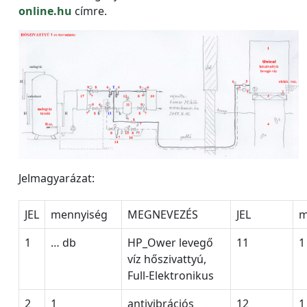
online.hu
címre.
Jelmagyarázat:
JEL
mennyiség
MEGNEVEZÉS
JEL
m
1
… db
HP_Ower levegő
11
1
víz hőszivattyú,
Full-Elektronikus
2
1
antivibrációs
12
1