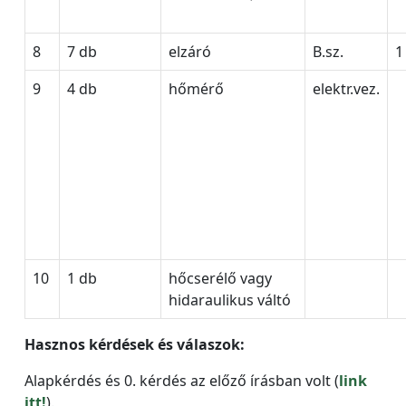
8
7 db
elzáró
B.sz.
1
9
4 db
hőmérő
elektr.vez.
10
1 db
hőcserélő vagy
hidaraulikus váltó
Hasznos kérdések és válaszok:
Alapkérdés és 0. kérdés az előző írásban volt (
link
itt!
).