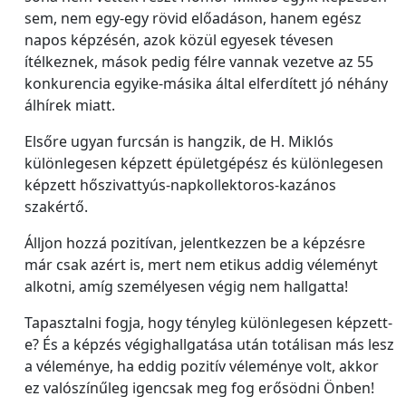
sem, nem egy-egy rövid előadáson, hanem egész
napos képzésén, azok közül egyesek tévesen
ítélkeznek, mások pedig félre vannak vezetve az 55
konkurencia egyike-másika által elferdített jó néhány
álhírek miatt.
Elsőre ugyan furcsán is hangzik, de H. Miklós
különlegesen képzett épületgépész és különlegesen
képzett hőszivattyús-napkollektoros-kazános
szakértő.
Álljon hozzá pozitívan, jelentkezzen be a képzésre
már csak azért is, mert nem etikus addig véleményt
alkotni, amíg személyesen végig nem hallgatta!
Tapasztalni fogja, hogy tényleg különlegesen képzett-
e? És a képzés végighallgatása után totálisan más lesz
a véleménye, ha eddig pozitív véleménye volt, akkor
ez valószínűleg igencsak meg fog erősödni Önben!