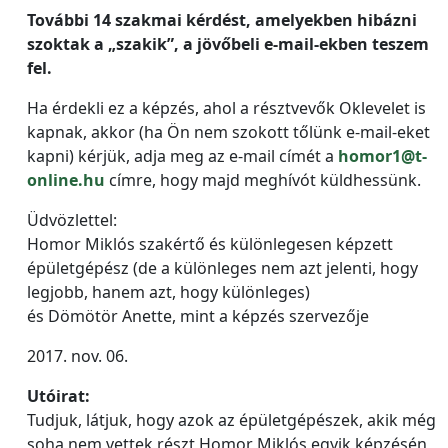
További 14 szakmai kérdést, amelyekben hibázni
szoktak a „szakik”, a jövőbeli e-mail-ekben teszem
fel.
Ha érdekli ez a képzés, ahol a résztvevők Oklevelet is
kapnak, akkor (ha Ön nem szokott tőlünk e-mail-eket
kapni) kérjük, adja meg az e-mail címét a
homor1@t-
online.hu
címre, hogy majd meghívót küldhessünk.
Üdvözlettel:
Homor Miklós szakértő és különlegesen képzett
épületgépész (de a különleges nem azt jelenti, hogy
legjobb, hanem azt, hogy különleges)
és Dömötör Anette, mint a képzés szervezője
2017. nov. 06.
Utóirat:
Tudjuk, látjuk, hogy azok az épületgépészek, akik még
soha nem vettek részt Homor Miklós egyik képzésén