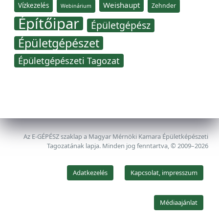
Weishaupt
Vízkezelés
Zehnder
Webinárium
Építőipar
Épületgépész
Épületgépészet
Épületgépészeti Tagozat
Az E-GÉPÉSZ szaklap a Magyar Mérnöki Kamara Épületképészeti
Tagozatának lapja. Minden jog fenntartva, © 2009–2026
Adatkezelés
Kapcsolat, impresszum
Médiaajánlat