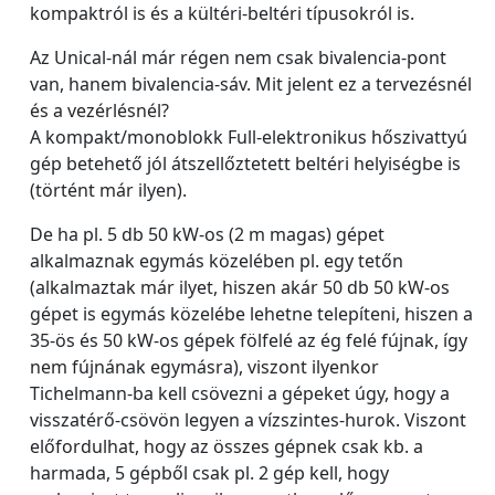
kompaktról is és a kültéri-beltéri típusokról is.
Az Unical-nál már régen nem csak bivalencia-pont
van, hanem bivalencia-sáv. Mit jelent ez a tervezésnél
és a vezérlésnél?
A kompakt/monoblokk Full-elektronikus hőszivattyú
gép betehető jól átszellőztetett beltéri helyiségbe is
(történt már ilyen).
De ha pl. 5 db 50 kW-os (2 m magas) gépet
alkalmaznak egymás közelében pl. egy tetőn
(alkalmaztak már ilyet, hiszen akár 50 db 50 kW-os
gépet is egymás közelébe lehetne telepíteni, hiszen a
35-ös és 50 kW-os gépek fölfelé az ég felé fújnak, így
nem fújnának egymásra), viszont ilyenkor
Tichelmann-ba kell csövezni a gépeket úgy, hogy a
visszatérő-csövön legyen a vízszintes-hurok. Viszont
előfordulhat, hogy az összes gépnek csak kb. a
harmada, 5 gépből csak pl. 2 gép kell, hogy