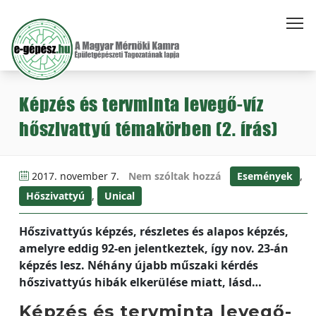
Képzés és tervminta levegő-víz
hőszivattyú témakörben (2. írás)
2017. november 7.
Nem szóltak hozzá
Események
,
Hőszivattyú
,
Unical
Hőszivattyús képzés, részletes és alapos képzés,
amelyre eddig 92-en jelentkeztek, így nov. 23-án
képzés lesz. Néhány újabb műszaki kérdés
hőszivattyús hibák elkerülése miatt, lásd…
Képzés és tervminta levegő-