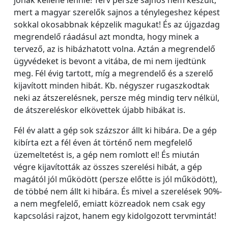
jónak kellene lennie! Terv persze sajnos nem készült,
mert a magyar szerelők sajnos a ténylegeshez képest
sokkal okosabbnak képzelik magukat! És az újgazdag
megrendelő ráadásul azt mondta, hogy minek a
tervező, az is hibázhatott volna. Aztán a megrendelő
ügyvédeket is bevont a vitába, de mi nem ijedtünk
meg. Fél évig tartott, míg a megrendelő és a szerelő
kijavított minden hibát. Kb. négyszer rugaszkodtak
neki az átszerelésnek, persze még mindig terv nélkül,
de átszereléskor elkövettek újabb hibákat is.
Fél év alatt a gép sok százszor állt ki hibára. De a gép
kibírta ezt a fél éven át történő nem megfelelő
üzemeltetést is, a gép nem romlott el! És miután
végre kijavították az összes szerelési hibát, a gép
magától jól működött (persze előtte is jól működött),
de többé nem állt ki hibára. És mivel a szerelések 90%-
a nem megfelelő, emiatt közreadok nem csak egy
kapcsolási rajzot, hanem egy kidolgozott tervmintát!