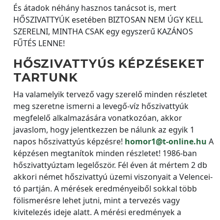
És átadok néhány hasznos tanácsot is, mert
HŐSZIVATTYÚK esetében BIZTOSAN NEM ÚGY KELL
SZERELNI, MINTHA CSAK egy egyszerű KAZÁNOS
FŰTÉS LENNE!
HŐSZIVATTYÚS KÉPZÉSEKET
TARTUNK
Ha valamelyik tervező vagy szerelő minden részletet
meg szeretne ismerni a levegő-víz hőszivattyúk
megfelelő alkalmazására vonatkozóan, akkor
javaslom, hogy jelentkezzen be nálunk az egyik 1
napos hőszivattyús képzésre!
homor1@t-online.hu
A
képzésen megtanítok minden részletet! 1986-ban
hőszivattyúztam legelőször. Fél éven át mértem 2 db
akkori német hőszivattyú üzemi viszonyait a Velencei-
tó partján. A mérések eredményeiből sokkal több
fölismerésre lehet jutni, mint a tervezés vagy
kivitelezés ideje alatt. A mérési eredmények a