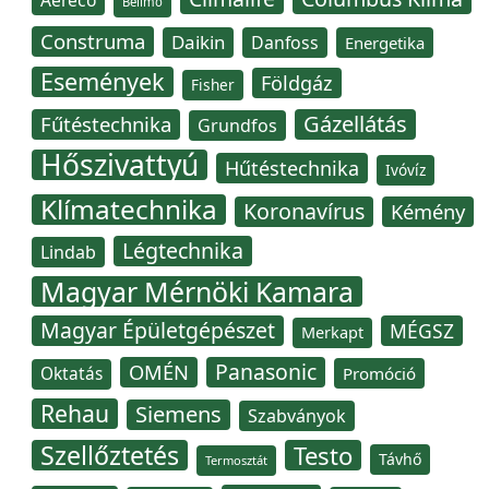
Aereco
Belimo
Construma
Daikin
Danfoss
Energetika
Események
Földgáz
Fisher
Gázellátás
Fűtéstechnika
Grundfos
Hőszivattyú
Hűtéstechnika
Ivóvíz
Klímatechnika
Koronavírus
Kémény
Légtechnika
Lindab
Magyar Mérnöki Kamara
Magyar Épületgépészet
MÉGSZ
Merkapt
Panasonic
OMÉN
Oktatás
Promóció
Rehau
Siemens
Szabványok
Szellőztetés
Testo
Távhő
Termosztát