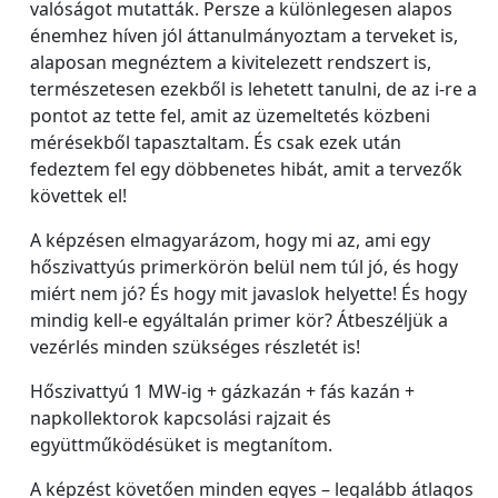
valóságot mutatták. Persze a különlegesen alapos
énemhez híven jól áttanulmányoztam a terveket is,
alaposan megnéztem a kivitelezett rendszert is,
természetesen ezekből is lehetett tanulni, de az i-re a
pontot az tette fel, amit az üzemeltetés közbeni
mérésekből tapasztaltam. És csak ezek után
fedeztem fel egy döbbenetes hibát, amit a tervezők
követtek el!
A képzésen elmagyarázom, hogy mi az, ami egy
hőszivattyús primerkörön belül nem túl jó, és hogy
miért nem jó? És hogy mit javaslok helyette! És hogy
mindig kell-e egyáltalán primer kör? Átbeszéljük a
vezérlés minden szükséges részletét is!
Hőszivattyú 1 MW-ig + gázkazán + fás kazán +
napkollektorok kapcsolási rajzait és
együttműködésüket is megtanítom.
A képzést követően minden egyes – legalább átlagos