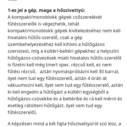
1-es jel a gép, maga a hőszivattyú:
A kompakt/monoblokk gépek csőszerelését
fűtésszerelők is végezhetik, tehát
kompakt/monoblokk gépek kivitelezéséhez nem kell
hivatalos hűtős-szerelő, csak a gép
üzembehelyezéséhez kell kihívni a hűtőgázos
szervizest, míg a kültéri-beltéri gépekhez a helyszíni
hűtőgázos-csövezések miatt hivatalos hűtős-szerelőt
is fizetni kell még (mert spec. rézcső kell, ez nem
fűtési rézcső, aztán nyomáspróbázni kell 30 barral,
ilyet nem tud egy fűtésszerelő, aztán 4 órán át
vákuumozni kell, ilyet sem tud egy fűtésszerelő, aztán
ki kell engedni a hűtőgázt a kültéri egységből a
hűtőgázos-csövekbe és a beltéribe és rá kell mérni és
esetleg rátölteni hűtőgázt, ilyet sem tud egy
fűtésszerelő).
A képzésen mind a két fajta hőszivattyúról szó lesz, a