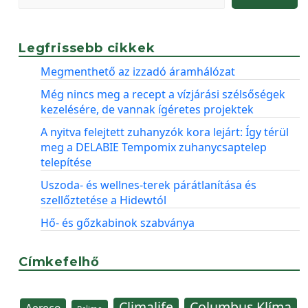
Legfrissebb cikkek
Megmenthető az izzadó áramhálózat
Még nincs meg a recept a vízjárási szélsőségek
kezelésére, de vannak ígéretes projektek
A nyitva felejtett zuhanyzók kora lejárt: Így térül
meg a DELABIE Tempomix zuhanycsaptelep
telepítése
Uszoda- és wellnes-terek párátlanítása és
szellőztetése a Hidewtól
Hő- és gőzkabinok szabványa
Címkefelhő
Climalife
Columbus Klíma