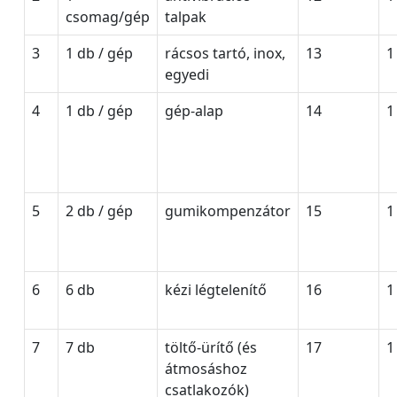
csomag/gép
talpak
3
1 db / gép
rácsos tartó, inox,
13
1
egyedi
4
1 db / gép
gép-alap
14
1
5
2 db / gép
gumikompenzátor
15
1
6
6 db
kézi légtelenítő
16
1
7
7 db
töltő-ürítő (és
17
1
átmosáshoz
csatlakozók)