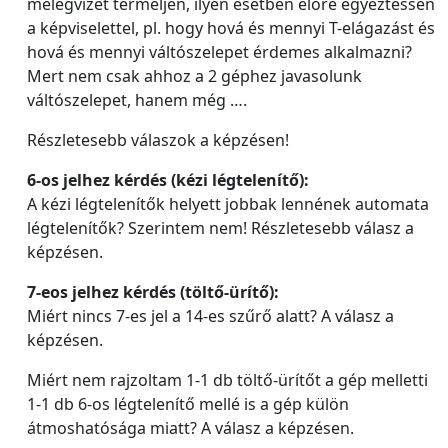
melegvizet termeljen, ilyen esetben előre egyeztessen
a képviselettel, pl. hogy hová és mennyi T-elágazást és
hová és mennyi váltószelepet érdemes alkalmazni?
Mert nem csak ahhoz a 2 géphez javasolunk
váltószelepet, hanem még ….
Részletesebb válaszok a képzésen!
6-os jelhez kérdés (kézi légtelenítő):
A kézi légtelenítők helyett jobbak lennének automata
légtelenítők? Szerintem nem! Részletesebb válasz a
képzésen.
7-eos jelhez kérdés (töltő-ürítő):
Miért nincs 7-es jel a 14-es szűrő alatt? A válasz a
képzésen.
Miért nem rajzoltam 1-1 db töltő-ürítőt a gép melletti
1-1 db 6-os légtelenítő mellé is a gép külön
átmoshatósága miatt? A válasz a képzésen.