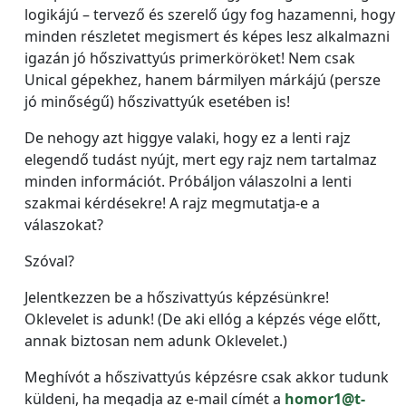
logikájú – tervező és szerelő úgy fog hazamenni, hogy
minden részletet megismert és képes lesz alkalmazni
igazán jó hőszivattyús primerköröket! Nem csak
Unical gépekhez, hanem bármilyen márkájú (persze
jó minőségű) hőszivattyúk esetében is!
De nehogy azt higgye valaki, hogy ez a lenti rajz
elegendő tudást nyújt, mert egy rajz nem tartalmaz
minden információt. Próbáljon válaszolni a lenti
szakmai kérdésekre! A rajz megmutatja-e a
válaszokat?
Szóval?
Jelentkezzen be a hőszivattyús képzésünkre!
Oklevelet is adunk! (De aki ellóg a képzés vége előtt,
annak biztosan nem adunk Oklevelet.)
Meghívót a hőszivattyús képzésre csak akkor tudunk
küldeni, ha megadja az e-mail címét a
homor1@t-