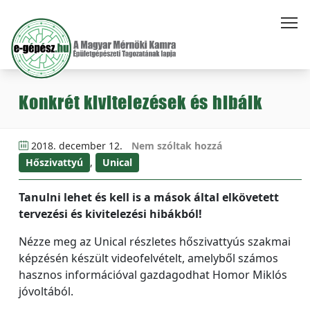
Konkrét kivitelezések és hibáik
2018. december 12.
Nem szóltak hozzá
Hőszivattyú
,
Unical
Tanulni lehet és kell is a mások által elkövetett
tervezési és kivitelezési hibákból!
Nézze meg az Unical részletes hőszivattyús szakmai
képzésén készült videofelvételt, amelyből számos
hasznos információval gazdagodhat Homor Miklós
jóvoltából.