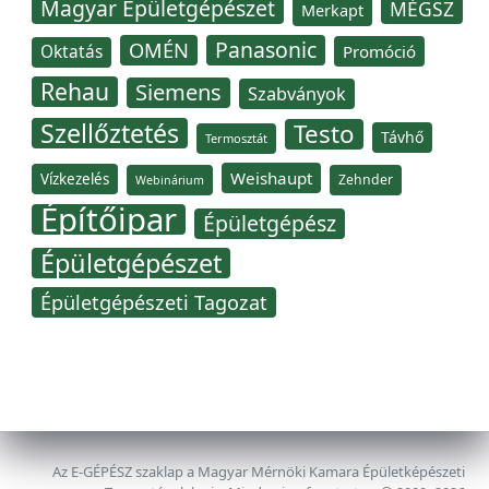
Magyar Épületgépészet
MÉGSZ
Merkapt
Panasonic
OMÉN
Oktatás
Promóció
Rehau
Siemens
Szabványok
Szellőztetés
Testo
Távhő
Termosztát
Weishaupt
Vízkezelés
Zehnder
Webinárium
Építőipar
Épületgépész
Épületgépészet
Épületgépészeti Tagozat
Az E-GÉPÉSZ szaklap a Magyar Mérnöki Kamara Épületképészeti