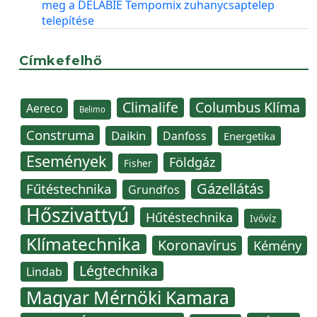
meg a DELABIE Tempomix zuhanycsaptelep
telepítése
Címkefelhő
Climalife
Columbus Klíma
Aereco
Belimo
Construma
Daikin
Danfoss
Energetika
Események
Földgáz
Fisher
Gázellátás
Fűtéstechnika
Grundfos
Hőszivattyú
Hűtéstechnika
Ivóvíz
Klímatechnika
Koronavírus
Kémény
Légtechnika
Lindab
Magyar Mérnöki Kamara