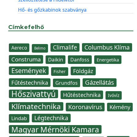
Hő- és gőzkabinok szabványa
Címkefelhő
Climalife
Columbus Klíma
Aereco
Belimo
Construma
Daikin
Danfoss
Energetika
Események
Földgáz
Fisher
Gázellátás
Fűtéstechnika
Grundfos
Hőszivattyú
Hűtéstechnika
Ivóvíz
Klímatechnika
Koronavírus
Kémény
Légtechnika
Lindab
Magyar Mérnöki Kamara