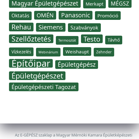
Magyar Épületgépészet
MÉGSZ
Merkapt
Panasonic
OMÉN
Oktatás
Promóció
Rehau
Siemens
Szabványok
Szellőztetés
Testo
Távhő
Termosztát
Weishaupt
Vízkezelés
Zehnder
Webinárium
Építőipar
Épületgépész
Épületgépészet
Épületgépészeti Tagozat
Az E-GÉPÉSZ szaklap a Magyar Mérnöki Kamara Épületképészeti