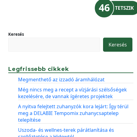
46
TETSZIK
Keresés
Keresés
Legfrissebb cikkek
Megmenthető az izzadó áramhálózat
Még nincs meg a recept a vízjárási szélsőségek
kezelésére, de vannak ígéretes projektek
A nyitva felejtett zuhanyzók kora lejárt: Így térül
meg a DELABIE Tempomix zuhanycsaptelep
telepítése
Uszoda- és wellnes-terek párátlanítása és
szellőztetése a Hidewtól