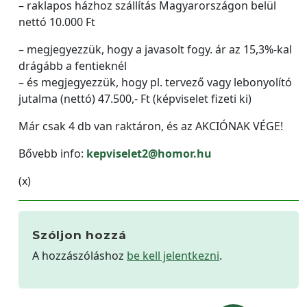
– raklapos házhoz szállítás Magyarországon belül
nettó 10.000 Ft
– megjegyezzük, hogy a javasolt fogy. ár az 15,3%-kal
drágább a fentieknél
– és megjegyezzük, hogy pl. tervező vagy lebonyolító
jutalma (nettó) 47.500,- Ft (képviselet fizeti ki)
Már csak 4 db van raktáron, és az AKCIÓNAK VÉGE!
Bővebb info:
kepviselet2@homor.hu
(x)
Szóljon hozzá
A hozzászóláshoz
be kell jelentkezni
.