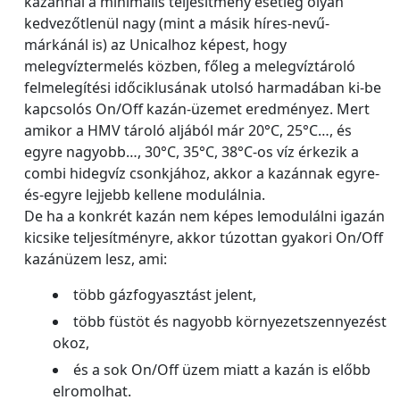
kazánnál a minimális teljesítmény esetleg olyan
kedvezőtlenül nagy (mint a másik híres-nevű-
márkánál is) az Unicalhoz képest, hogy
melegvíztermelés közben, főleg a melegvíztároló
felmelegítési időciklusának utolsó harmadában ki-be
kapcsolós On/Off kazán-üzemet eredményez. Mert
amikor a HMV tároló aljából már 20°C, 25°C…, és
egyre nagyobb…, 30°C, 35°C, 38°C-os víz érkezik a
combi hidegvíz csonkjához, akkor a kazánnak egyre-
és-egyre lejjebb kellene modulálnia.
De ha a konkrét kazán nem képes lemodulálni igazán
kicsike teljesítményre, akkor túzottan gyakori On/Off
kazánüzem lesz, ami:
több gázfogyasztást jelent,
több füstöt és nagyobb környezetszennyezést
okoz,
és a sok On/Off üzem miatt a kazán is előbb
elromolhat.