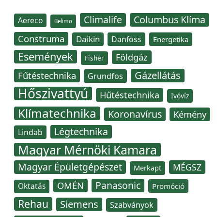
Climalife
Columbus Klíma
Aereco
Belimo
Construma
Daikin
Danfoss
Energetika
Események
Földgáz
Fisher
Gázellátás
Fűtéstechnika
Grundfos
Hőszivattyú
Hűtéstechnika
Ivóvíz
Klímatechnika
Koronavírus
Kémény
Légtechnika
Lindab
Magyar Mérnöki Kamara
Magyar Épületgépészet
MÉGSZ
Merkapt
Panasonic
OMÉN
Oktatás
Promóció
Rehau
Siemens
Szabványok