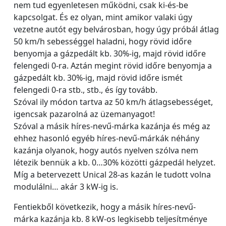
nem tud egyenletesen működni, csak ki-és-be
kapcsolgat. És ez olyan, mint amikor valaki úgy
vezetne autót egy belvárosban, hogy úgy próbál átlag
50 km/h sebességgel haladni, hogy rövid időre
benyomja a gázpedált kb. 30%-ig, majd rövid időre
felengedi 0-ra. Aztán megint rövid időre benyomja a
gázpedált kb. 30%-ig, majd rövid időre ismét
felengedi 0-ra stb., stb., és így tovább.
Szóval ily módon tartva az 50 km/h átlagsebességet,
igencsak pazarolná az üzemanyagot!
Szóval a másik híres-nevű-márka kazánja és még az
ehhez hasonló egyéb híres-nevű-márkák néhány
kazánja olyanok, hogy autós nyelven szólva nem
létezik bennük a kb. 0…30% közötti gázpedál helyzet.
Míg a betervezett Unical 28-as kazán le tudott volna
modulálni… akár 3 kW-ig is.
Fentiekből következik, hogy a másik híres-nevű-
márka kazánja kb. 8 kW-os legkisebb teljesítménye