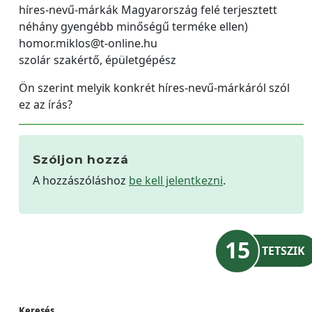
híres-nevű-márkák Magyarország felé terjesztett
néhány gyengébb minőségű terméke ellen)
homor.miklos@t-online.hu
szolár szakértő, épületgépész
Ön szerint melyik konkrét híres-nevű-márkáról szól
ez az írás?
Szóljon hozzá
A hozzászóláshoz
be kell jelentkezni
.
15
TETSZIK
Keresés