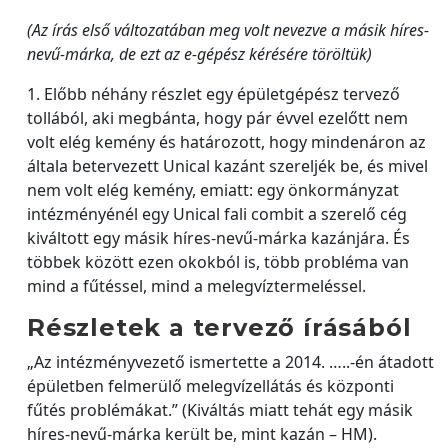
(Az írás első változatában meg volt nevezve a másik híres-
nevű-márka, de ezt az e-gépész kérésére töröltük)
1. Előbb néhány részlet egy épületgépész tervező
tollából, aki megbánta, hogy pár évvel ezelőtt nem
volt elég kemény és határozott, hogy mindenáron az
általa betervezett Unical kazánt szereljék be, és mivel
nem volt elég kemény, emiatt: egy önkormányzat
intézményénél egy Unical fali combit a szerelő cég
kiváltott egy másik híres-nevű-márka kazánjára. És
többek között ezen okokból is, több probléma van
mind a fűtéssel, mind a melegvíztermeléssel.
Részletek a tervező írásából
„Az intézményvezető ismertette a 2014. …..-én átadott
épületben felmerülő melegvízellátás és központi
fűtés problémákat.” (Kiváltás miatt tehát egy másik
híres-nevű-márka került be, mint kazán – HM).