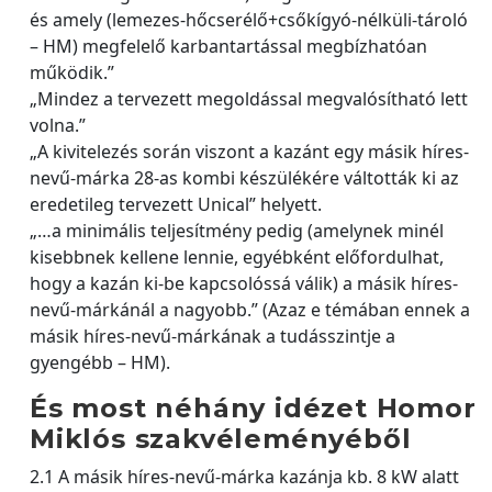
és amely (lemezes-hőcserélő+csőkígyó-nélküli-tároló
– HM) megfelelő karbantartással megbízhatóan
működik.”
„Mindez a tervezett megoldással megvalósítható lett
volna.”
„A kivitelezés során viszont a kazánt egy másik híres-
nevű-márka 28-as kombi készülékére váltották ki az
eredetileg tervezett Unical” helyett.
„…a minimális teljesítmény pedig (amelynek minél
kisebbnek kellene lennie, egyébként előfordulhat,
hogy a kazán ki-be kapcsolóssá válik) a másik híres-
nevű-márkánál a nagyobb.” (Azaz e témában ennek a
másik híres-nevű-márkának a tudásszintje a
gyengébb – HM).
És most néhány idézet Homor
Miklós szakvéleményéből
2.1 A másik híres-nevű-márka kazánja kb. 8 kW alatt