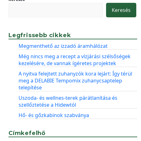
Keresés
Legfrissebb cikkek
Megmenthető az izzadó áramhálózat
Még nincs meg a recept a vízjárási szélsőségek
kezelésére, de vannak ígéretes projektek
A nyitva felejtett zuhanyzók kora lejárt: Így térül
meg a DELABIE Tempomix zuhanycsaptelep
telepítése
Uszoda- és wellnes-terek párátlanítása és
szellőztetése a Hidewtól
Hő- és gőzkabinok szabványa
Címkefelhő