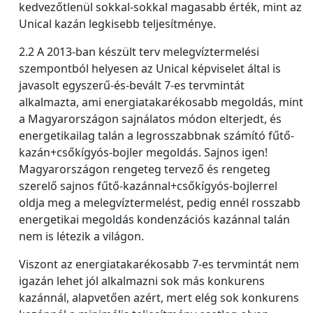
kedvezőtlenül sokkal-sokkal magasabb érték, mint az
Unical kazán legkisebb teljesítménye.
2.2 A 2013-ban készült terv melegvíztermelési
szempontból helyesen az Unical képviselet által is
javasolt egyszerű-és-bevált 7-es tervmintát
alkalmazta, ami energiatakarékosabb megoldás, mint
a Magyarországon sajnálatos módon elterjedt, és
energetikailag talán a legrosszabbnak számító fűtő-
kazán+csőkígyós-bojler megoldás. Sajnos igen!
Magyarországon rengeteg tervező és rengeteg
szerelő sajnos fűtő-kazánnal+csőkígyós-bojlerrel
oldja meg a melegvíztermelést, pedig ennél rosszabb
energetikai megoldás kondenzációs kazánnal talán
nem is létezik a világon.
Viszont az energiatakarékosabb 7-es tervmintát nem
igazán lehet jól alkalmazni sok más konkurens
kazánnál, alapvetően azért, mert elég sok konkurens