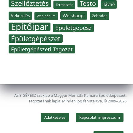
Szellőztetés
Testo
Távhő
Termosztát
Weishaupt
Vízkezelés
Zehnder
Webinárium
Építőipar
Épületgépész
Épületgépészet
Épületgépészeti Tagozat
Az E-GÉPÉSZ szaklap a Magyar Mérnöki Kamara Épületképészeti
Tagozatának lapja. Minden jog fenntartva, © 2009–2026
Adatkezelés
Kapcsolat, impresszum