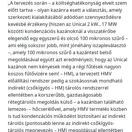
„A tervezés során – a költséghatékonyság elveit szem
előtt tartva – olyan kazánra esett a választás, amely
szerkezeti kialakításából adódóan szennyeződésre
kevésbé érzékeny (hiszen az Unical 2 kW…17 MW
közötti kondenzációs kazánoknál a visszatérőbe
elegendő egy egyszerű és olcsó 100 mikronos szűrő –
ami elég sokszor jobb, mint jónéhány iszapleválasztó
–, amely 100 mikronos szűrő a kazántest belső
megoldásával együtt azt eredményezi, hogy az Unical
kazánok nem kényesek még a régi fűtések nagyon
koszos fűtővizére sem! – HM), a tervezett HMV
előállítási rendszer pedig a szokásosnak mondható
indirekt (csőkígyós – HM) tárolós rendszerrel
ellentétben a korszerűbb, gazdaságosabb
rétegtárolós megoldás külső – a kazánban található
lemezes- – hőcserélővel, amely HMV termelés közben
is tud kondenzációs működést biztosítani az indirekt
tárolós (pontosabb lenne az indirekt-csőkígyós-
tárolós megnevezés – HM) megoldással ellentétben