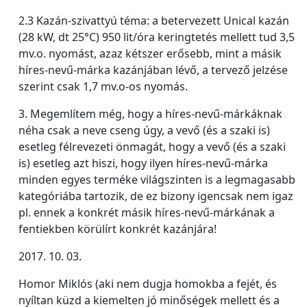
2.3 Kazán-szivattyú téma: a betervezett Unical kazán
(28 kW, dt 25°C) 950 lit/óra keringtetés mellett tud 3,5
mv.o. nyomást, azaz kétszer erősebb, mint a másik
híres-nevű-márka kazánjában lévő, a tervező jelzése
szerint csak 1,7 mv.o-os nyomás.
3. Megemlítem még, hogy a híres-nevű-márkáknak
néha csak a neve cseng úgy, a vevő (és a szaki is)
esetleg félrevezeti önmagát, hogy a vevő (és a szaki
is) esetleg azt hiszi, hogy ilyen híres-nevű-márka
minden egyes terméke világszinten is a legmagasabb
kategóriába tartozik, de ez bizony igencsak nem igaz
pl. ennek a konkrét másik híres-nevű-márkának a
fentiekben körülírt konkrét kazánjára!
2017. 10. 03.
Homor Miklós (aki nem dugja homokba a fejét, és
nyíltan küzd a kiemelten jó minőségek mellett és a