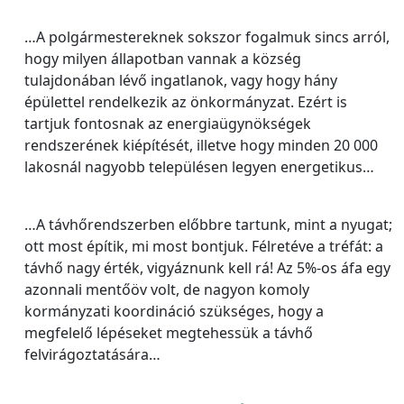
…A polgármestereknek sokszor fogalmuk sincs arról,
hogy milyen állapotban vannak a község
tulajdonában lévő ingatlanok, vagy hogy hány
épülettel rendelkezik az önkormányzat. Ezért is
tartjuk fontosnak az energiaügynökségek
rendszerének kiépítését, illetve hogy minden 20 000
lakosnál nagyobb településen legyen energetikus…
…A távhőrendszerben előbbre tartunk, mint a nyugat;
ott most építik, mi most bontjuk. Félretéve a tréfát: a
távhő nagy érték, vigyáznunk kell rá! Az 5%-os áfa egy
azonnali mentőöv volt, de nagyon komoly
kormányzati koordináció szükséges, hogy a
megfelelő lépéseket megtehessük a távhő
felvirágoztatására…