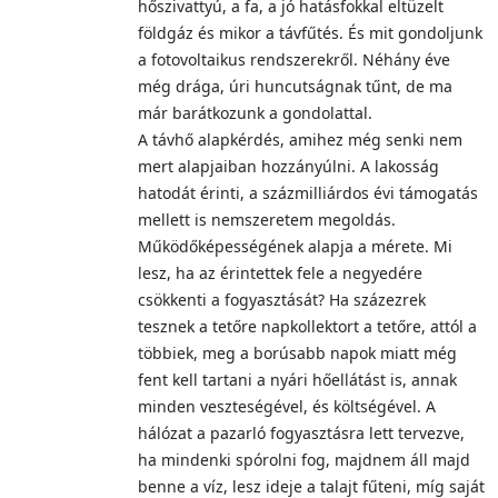
hőszivattyú, a fa, a jó hatásfokkal eltüzelt
földgáz és mikor a távfűtés. És mit gondoljunk
a fotovoltaikus rendszerekről. Néhány éve
még drága, úri huncutságnak tűnt, de ma
már barátkozunk a gondolattal.
A távhő alapkérdés, amihez még senki nem
mert alapjaiban hozzányúlni. A lakosság
hatodát érinti, a százmilliárdos évi támogatás
mellett is nemszeretem megoldás.
Működőképességének alapja a mérete. Mi
lesz, ha az érintettek fele a negyedére
csökkenti a fogyasztását? Ha százezrek
tesznek a tetőre napkollektort a tetőre, attól a
többiek, meg a borúsabb napok miatt még
fent kell tartani a nyári hőellátást is, annak
minden veszteségével, és költségével. A
hálózat a pazarló fogyasztásra lett tervezve,
ha mindenki spórolni fog, majdnem áll majd
benne a víz, lesz ideje a talajt fűteni, míg saját