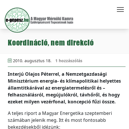
Koordináció, nem direkció
2010. augusztus 18.
1 hozzászólás
Interjú Olajos Péterrel, a Nemzetgazdasági
Minisztérium energia- és klímapolitikai helyettes
államtitkárával az energiatermelésről és –
felhasználásról, megújulókról, távhőről, és hogy
ezeket milyen vezérfonal, koncepció fűzi össze.
A teljes riport a Magyar Energetika szeptemberi
számában jelenik meg. Itt és most fontosabb
bekezdésekből idézünk: