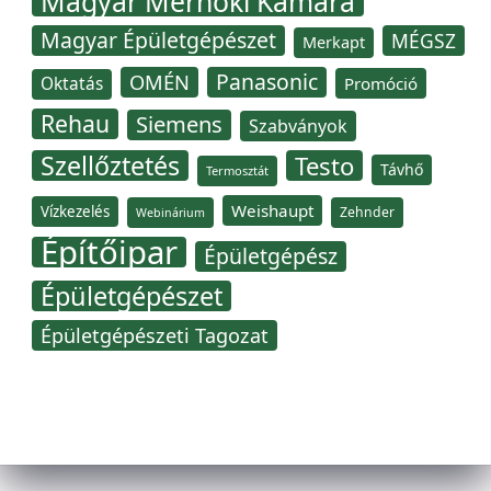
Magyar Mérnöki Kamara
Magyar Épületgépészet
MÉGSZ
Merkapt
Panasonic
OMÉN
Oktatás
Promóció
Rehau
Siemens
Szabványok
Szellőztetés
Testo
Távhő
Termosztát
Weishaupt
Vízkezelés
Zehnder
Webinárium
Építőipar
Épületgépész
Épületgépészet
Épületgépészeti Tagozat