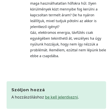
maga használhatatlan hőfokra hűl. Ilyen
körülmények közt mennyibe fog kerülni a
kapcsoltan termelt áram? De ha nyáron
leállítjuk, mivel tudjuk pótolni az akkor is
jelentkező igényt?
Gáz, elektromos energia, távfűtés csak
egységében tekinthető át, veszélyes ha úgy
nyúlunk hozzájuk, hogy nem így nézzük a
problémát. Remélem, ezúttal nem lépünk bele
ebbe a csapdába.
Szóljon hozzá
A hozzászóláshoz
be kell jelentkezni
.