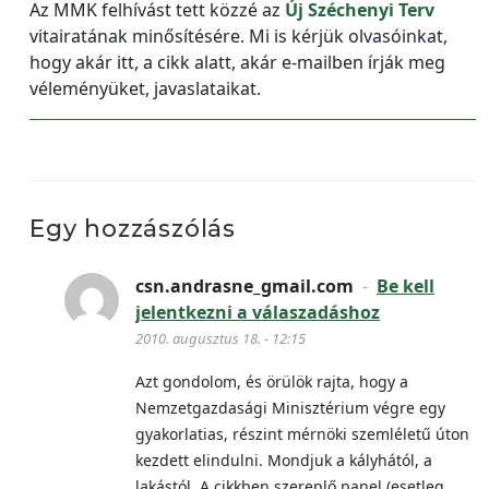
Az MMK felhívást tett közzé az
Új Széchenyi Terv
vitairatának minősítésére. Mi is kérjük olvasóinkat,
hogy akár itt, a cikk alatt, akár e-mailben írják meg
véleményüket, javaslataikat.
Egy hozzászólás
csn.andrasne_gmail.com
-
Be kell
jelentkezni a válaszadáshoz
2010. augusztus 18. - 12:15
Azt gondolom, és örülök rajta, hogy a
Nemzetgazdasági Minisztérium végre egy
gyakorlatias, részint mérnöki szemléletű úton
kezdett elindulni. Mondjuk a kályhától, a
lakástól. A cikkben szereplő panel (esetleg