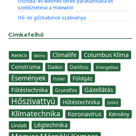
Uszoda- és wellnes-terek párátlanítása és
szellőztetése a Hidewtól
Hő- és gőzkabinok szabványa
Címkefelhő
Climalife
Columbus Klíma
Aereco
Belimo
Construma
Daikin
Danfoss
Energetika
Események
Földgáz
Fisher
Gázellátás
Fűtéstechnika
Grundfos
Hőszivattyú
Hűtéstechnika
Ivóvíz
Klímatechnika
Koronavírus
Kémény
Légtechnika
Lindab