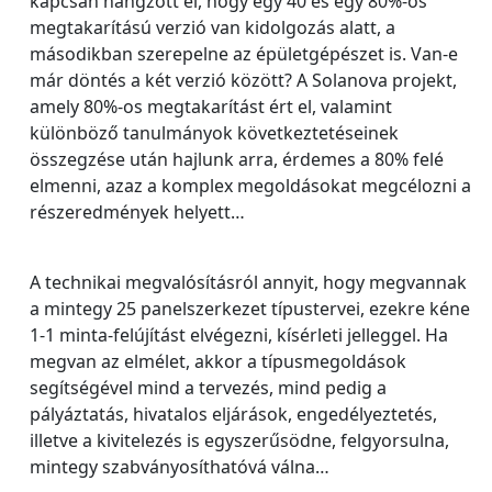
kapcsán hangzott el, hogy egy 40 és egy 80%-os
megtakarítású verzió van kidolgozás alatt, a
másodikban szerepelne az épületgépészet is. Van-e
már döntés a két verzió között? A Solanova projekt,
amely 80%-os megtakarítást ért el, valamint
különböző tanulmányok következtetéseinek
összegzése után hajlunk arra, érdemes a 80% felé
elmenni, azaz a komplex megoldásokat megcélozni a
részeredmények helyett…
A technikai megvalósításról annyit, hogy megvannak
a mintegy 25 panelszerkezet típustervei, ezekre kéne
1-1 minta-felújítást elvégezni, kísérleti jelleggel. Ha
megvan az elmélet, akkor a típusmegoldások
segítségével mind a tervezés, mind pedig a
pályáztatás, hivatalos eljárások, engedélyeztetés,
illetve a kivitelezés is egyszerűsödne, felgyorsulna,
mintegy szabványosíthatóvá válna…