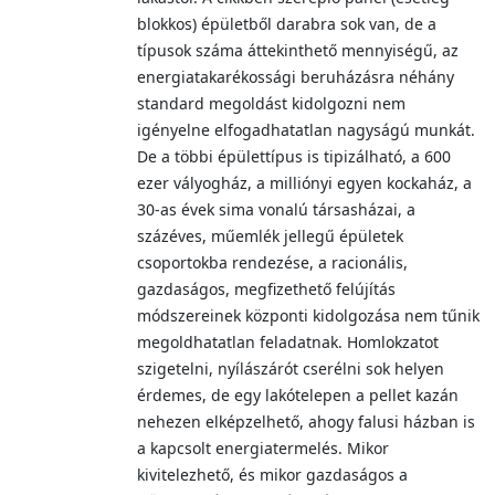
blokkos) épületből darabra sok van, de a
típusok száma áttekinthető mennyiségű, az
energiatakarékossági beruházásra néhány
standard megoldást kidolgozni nem
igényelne elfogadhatatlan nagyságú munkát.
De a többi épülettípus is tipizálható, a 600
ezer vályogház, a milliónyi egyen kockaház, a
30-as évek sima vonalú társasházai, a
százéves, műemlék jellegű épületek
csoportokba rendezése, a racionális,
gazdaságos, megfizethető felújítás
módszereinek központi kidolgozása nem tűnik
megoldhatatlan feladatnak. Homlokzatot
szigetelni, nyílászárót cserélni sok helyen
érdemes, de egy lakótelepen a pellet kazán
nehezen elképzelhető, ahogy falusi házban is
a kapcsolt energiatermelés. Mikor
kivitelezhető, és mikor gazdaságos a