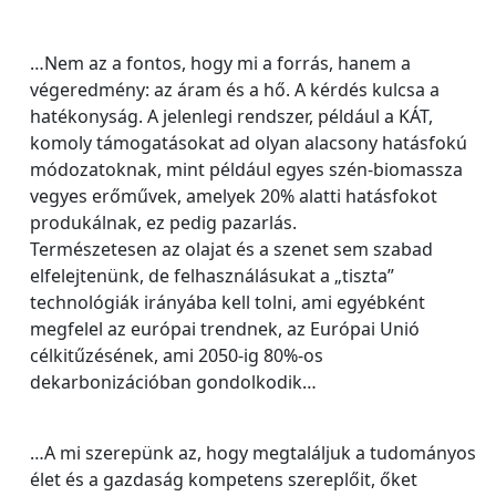
…Nem az a fontos, hogy mi a forrás, hanem a
végeredmény: az áram és a hő. A kérdés kulcsa a
hatékonyság. A jelenlegi rendszer, például a KÁT,
komoly támogatásokat ad olyan alacsony hatásfokú
módozatoknak, mint például egyes szén-biomassza
vegyes erőművek, amelyek 20% alatti hatásfokot
produkálnak, ez pedig pazarlás.
Természetesen az olajat és a szenet sem szabad
elfelejtenünk, de felhasználásukat a „tiszta”
technológiák irányába kell tolni, ami egyébként
megfelel az európai trendnek, az Európai Unió
célkitűzésének, ami 2050-ig 80%-os
dekarbonizációban gondolkodik…
…A mi szerepünk az, hogy megtaláljuk a tudományos
élet és a gazdaság kompetens szereplőit, őket