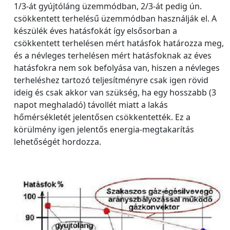
1/3-át gyújtóláng üzemmódban, 2/3-át pedig ún.
csökkentett terhelésű üzemmódban használják el. A
készülék éves hatásfokát így elsősorban a
csökkentett terhelésen mért hatásfok határozza meg,
és a névleges terhelésen mért hatásfoknak az éves
hatásfokra nem sok befolyása van, hiszen a névleges
terheléshez tartozó teljesítményre csak igen rövid
ideig és csak akkor van szükség, ha egy hosszabb (3
napot meghaladó) távollét miatt a lakás
hőmérsékletét jelentősen csökkentették. Ez a
körülmény igen jelentős energia-megtakarítás
lehetőségét hordozza.