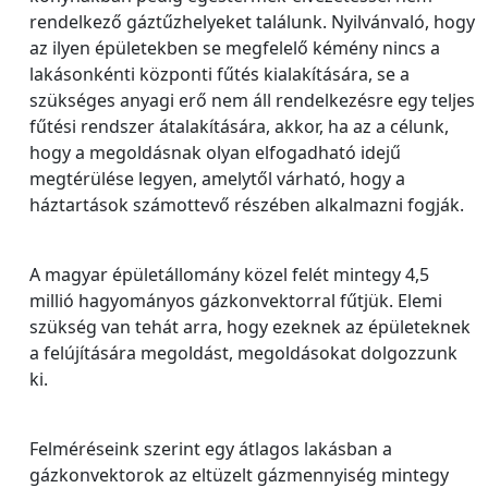
rendelkező gáztűzhelyeket találunk. Nyilvánvaló, hogy
az ilyen épületekben se megfelelő kémény nincs a
lakásonkénti központi fűtés kialakítására, se a
szükséges anyagi erő nem áll rendelkezésre egy teljes
fűtési rendszer átalakítására, akkor, ha az a célunk,
hogy a megoldásnak olyan elfogadható idejű
megtérülése legyen, amelytől várható, hogy a
háztartások számottevő részében alkalmazni fogják.
A magyar épületállomány közel felét mintegy 4,5
millió hagyományos gázkonvektorral fűtjük. Elemi
szükség van tehát arra, hogy ezeknek az épületeknek
a felújítására megoldást, megoldásokat dolgozzunk
ki.
Felméréseink szerint egy átlagos lakásban a
gázkonvektorok az eltüzelt gázmennyiség mintegy