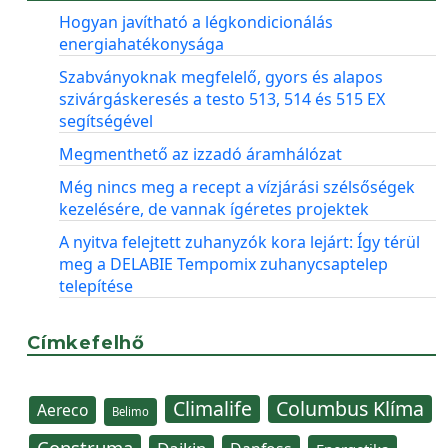
Hogyan javítható a légkondicionálás
energiahatékonysága
Szabványoknak megfelelő, gyors és alapos
szivárgáskeresés a testo 513, 514 és 515 EX
segítségével
Megmenthető az izzadó áramhálózat
Még nincs meg a recept a vízjárási szélsőségek
kezelésére, de vannak ígéretes projektek
A nyitva felejtett zuhanyzók kora lejárt: Így térül
meg a DELABIE Tempomix zuhanycsaptelep
telepítése
Címkefelhő
Climalife
Columbus Klíma
Aereco
Belimo
Construma