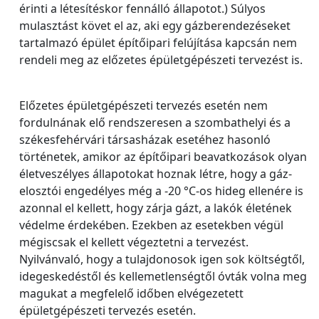
érinti a létesítéskor fennálló állapotot.) Súlyos
mulasztást követ el az, aki egy gázberendezéseket
tartalmazó épület építőipari felújítása kapcsán nem
rendeli meg az előzetes épületgépészeti tervezést is.
Előzetes épületgépészeti tervezés esetén nem
fordulnának elő rendszeresen a szombathelyi és a
székesfehérvári társasházak esetéhez hasonló
történetek, amikor az építőipari beavatkozások olyan
életveszélyes állapotokat hoznak létre, hogy a gáz-
elosztói engedélyes még a -20 °C-os hideg ellenére is
azonnal el kellett, hogy zárja gázt, a lakók életének
védelme érdekében. Ezekben az esetekben végül
mégiscsak el kellett végeztetni a tervezést.
Nyilvánvaló, hogy a tulajdonosok igen sok költségtől,
idegeskedéstől és kellemetlenségtől óvták volna meg
magukat a megfelelő időben elvégezetett
épületgépészeti tervezés esetén.