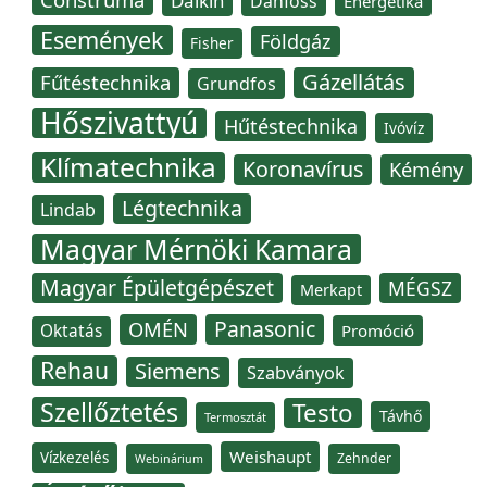
Daikin
Danfoss
Energetika
Események
Földgáz
Fisher
Gázellátás
Fűtéstechnika
Grundfos
Hőszivattyú
Hűtéstechnika
Ivóvíz
Klímatechnika
Koronavírus
Kémény
Légtechnika
Lindab
Magyar Mérnöki Kamara
Magyar Épületgépészet
MÉGSZ
Merkapt
Panasonic
OMÉN
Oktatás
Promóció
Rehau
Siemens
Szabványok
Szellőztetés
Testo
Távhő
Termosztát
Weishaupt
Vízkezelés
Zehnder
Webinárium