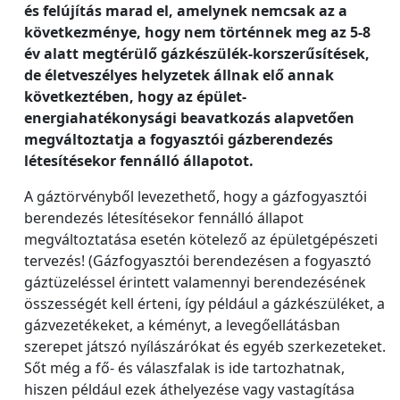
és felújítás marad el, amelynek nemcsak az a
következménye, hogy nem történnek meg az 5-8
év alatt megtérülő gázkészülék-korszerűsítések,
de életveszélyes helyzetek állnak elő annak
következtében, hogy az épület-
energiahatékonysági beavatkozás alapvetően
megváltoztatja a fogyasztói gázberendezés
létesítésekor fennálló állapotot.
A gáztörvényből levezethető, hogy a gázfogyasztói
berendezés létesítésekor fennálló állapot
megváltoztatása esetén kötelező az épületgépészeti
tervezés! (Gázfogyasztói berendezésen a fogyasztó
gáztüzeléssel érintett valamennyi berendezésének
összességét kell érteni, így például a gázkészüléket, a
gázvezetékeket, a kéményt, a levegőellátásban
szerepet játszó nyílászárókat és egyéb szerkezeteket.
Sőt még a fő- és válaszfalak is ide tartozhatnak,
hiszen például ezek áthelyezése vagy vastagítása