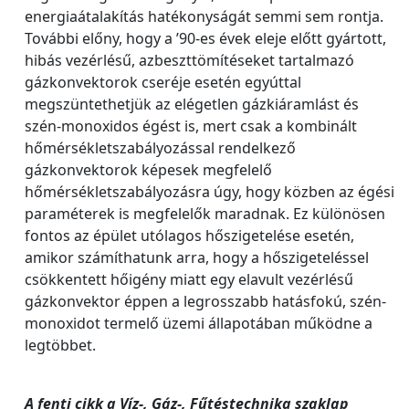
energiaátalakítás hatékonyságát semmi sem rontja.
További előny, hogy a ’90-es évek eleje előtt gyártott,
hibás vezérlésű, azbeszttömítéseket tartalmazó
gázkonvektorok cseréje esetén egyúttal
megszüntethetjük az elégetlen gázkiáramlást és
szén-monoxidos égést is, mert csak a kombinált
hőmérsékletszabályozással rendelkező
gázkonvektorok képesek megfelelő
hőmérsékletszabályozásra úgy, hogy közben az égési
paraméterek is megfelelők maradnak. Ez különösen
fontos az épület utólagos hőszigetelése esetén,
amikor számíthatunk arra, hogy a hőszigeteléssel
csökkentett hőigény miatt egy elavult vezérlésű
gázkonvektor éppen a legrosszabb hatásfokú, szén-
monoxidot termelő üzemi állapotában működne a
legtöbbet.
A fenti cikk a Víz-, Gáz-, Fűtéstechnika szaklap