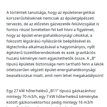
A történtek tanulsága, hogy az épületenergetikai
korszerűsítéseknek nemcsak az épületgépészeti
tervezés, de az előzetes gázvezeték-felülvizsgálat is
fontos része! Ismételten fel kell hívni a figyelmet,
hogy az épület-energiahatékonysági célokkal, a
fokozott légzárású nyílászárók beépítésével és
légtechnika alkalmazásával a hagyományos, nyílt
égésterű tüzelőberendezések és ezek gravitációs
huzatú kéményei nem egyeztethetők össze. A „B”
típusú épületek biztonsága nem tartható fenn a lakók
ötletszerűen végzett épület-energiahatékonysági
beavatkozásai miatt, amit nem lehet megakadályozni!
Egy 27 kW hőterhelésű „B11” típusú gázkazánhoz
mintegy 70 m3/h, egy 7 kW hőterhelésű kéménybe
kötött gázkonvektorhoz pedig mintegy 16 m3/h