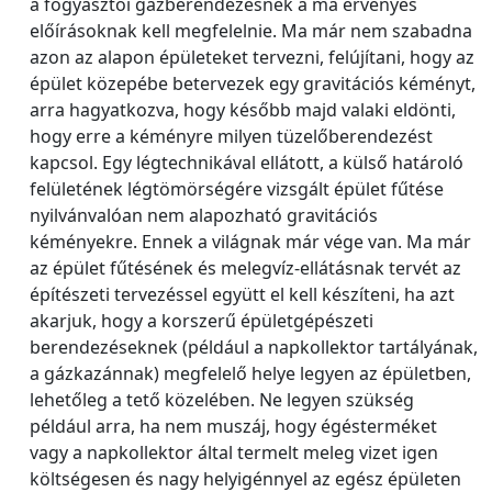
a fogyasztói gázberendezésnek a ma érvényes
előírásoknak kell megfelelnie. Ma már nem szabadna
azon az alapon épületeket tervezni, felújítani, hogy az
épület közepébe betervezek egy gravitációs kéményt,
arra hagyatkozva, hogy később majd valaki eldönti,
hogy erre a kéményre milyen tüzelőberendezést
kapcsol. Egy légtechnikával ellátott, a külső határoló
felületének légtömörségére vizsgált épület fűtése
nyilvánvalóan nem alapozható gravitációs
kéményekre. Ennek a világnak már vége van. Ma már
az épület fűtésének és melegvíz-ellátásnak tervét az
építészeti tervezéssel együtt el kell készíteni, ha azt
akarjuk, hogy a korszerű épületgépészeti
berendezéseknek (például a napkollektor tartályának,
a gázkazánnak) megfelelő helye legyen az épületben,
lehetőleg a tető közelében. Ne legyen szükség
például arra, ha nem muszáj, hogy égésterméket
vagy a napkollektor által termelt meleg vizet igen
költségesen és nagy helyigénnyel az egész épületen