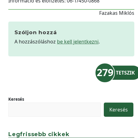
Információ és előfizetés: 06-1/450-0868
Fazakas Miklós
Szóljon hozzá
A hozzászóláshoz
be kell jelentkezni
.
279
TETSZIK
Keresés
Keresés
Legfrissebb cikkek