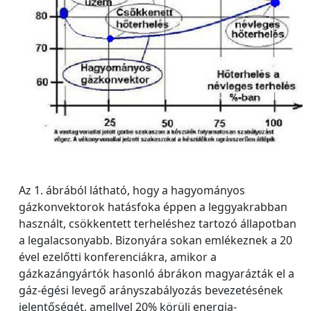
Az 1. ábrából látható, hogy a hagyományos
gázkonvektorok hatásfoka éppen a leggyakrabban
használt, csökkentett terheléshez tartozó állapotban
a legalacsonyabb. Bizonyára sokan emlékeznek a 20
ével ezelőtti konferenciákra, amikor a
gázkazángyártók hasonló ábrákon magyarázták el a
gáz-égési levegő arányszabályozás bevezetésének
jelentőségét, amellyel 20% körüli energia-