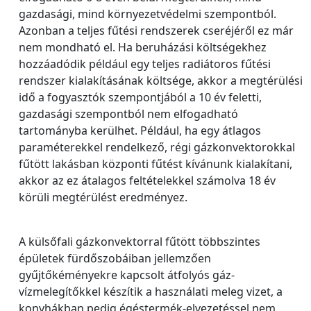
gazdasági, mind környezetvédelmi szempontból.
Azonban a teljes fűtési rendszerek cseréjéről ez már
nem mondható el. Ha beruházási költségekhez
hozzáadódik például egy teljes radiátoros fűtési
rendszer kialakításának költsége, akkor a megtérülési
idő a fogyasztók szempontjából a 10 év feletti,
gazdasági szempontból nem elfogadható
tartományba kerülhet. Például, ha egy átlagos
paraméterekkel rendelkező, régi gázkonvektorokkal
fűtött lakásban központi fűtést kívánunk kialakítani,
akkor az ez átalagos feltételekkel számolva 18 év
körüli megtérülést eredményez.
A külsőfali gázkonvektorral fűtött többszintes
épületek fürdőszobáiban jellemzően
gyűjtőkéményekre kapcsolt átfolyós gáz-
vízmelegítőkkel készítik a használati meleg vizet, a
konyhákban pedig égéstermék-elvezetéssel nem