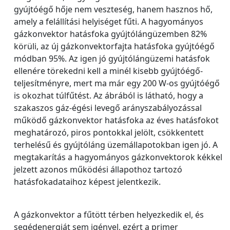
gyújtóégő hője nem veszteség, hanem hasznos hő,
amely a felállítási helyiséget fűti. A hagyományos
gázkonvektor hatásfoka gyújtólángüzemben 82%
körüli, az új gázkonvektorfajta hatásfoka gyújtóégő
módban 95%. Az igen jó gyújtólángüzemi hatásfok
ellenére törekedni kell a minél kisebb gyújtóégő-
teljesítményre, mert ma már egy 200 W-os gyújtóégő
is okozhat túlfűtést. Az ábrából is látható, hogy a
szakaszos gáz-égési levegő arányszabályozással
működő gázkonvektor hatásfoka az éves hatásfokot
meghatározó, piros pontokkal jelölt, csökkentett
terhelésű és gyújtóláng üzemállapotokban igen jó. A
megtakarítás a hagyományos gázkonvektorok kékkel
jelzett azonos működési állapothoz tartozó
hatásfokadataihoz képest jelentkezik.
A gázkonvektor a fűtött térben helyezkedik el, és
segédenergiát sem igényel, ezért a primer