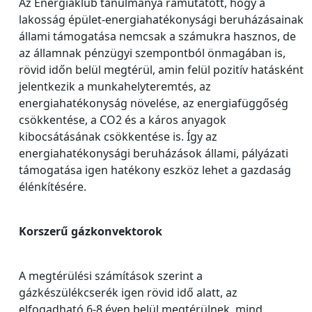
Az Energiaklub tanulmánya rámutatott, hogy a
lakosság épület-energiahatékonysági beruházásainak
állami támogatása nemcsak a számukra hasznos, de
az államnak pénzügyi szempontból önmagában is,
rövid időn belül megtérül, amin felül pozitív hatásként
jelentkezik a munkahelyteremtés, az
energiahatékonyság növelése, az energiafüggőség
csökkentése, a CO2 és a káros anyagok
kibocsátásának csökkentése is. Így az
energiahatékonysági beruházások állami, pályázati
támogatása igen hatékony eszköz lehet a gazdaság
élénkítésére.
Korszerű gázkonvektorok
A megtérülési számítások szerint a
gázkészülékcserék igen rövid idő alatt, az
elfogadható 6-8 éven belül megtérülnek, mind