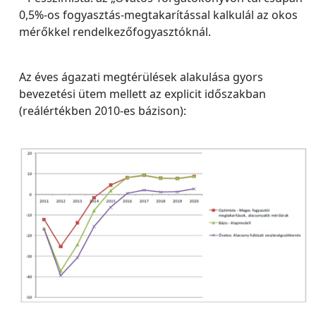
0,5%‐os fogyasztás‐megtakarítással kalkulál az okos
mérőkkel rendelkezőfogyasztóknál.
Az éves ágazati megtérülések alakulása gyors
bevezetési ütem mellett az explicit időszakban
(reálértékben 2010‐es bázison):