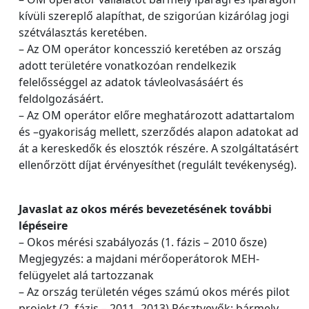
kívüli szereplő alapíthat, de szigorúan kizárólag jogi
szétválasztás keretében.
– Az OM operátor koncesszió keretében az ország
adott területére vonatkozóan rendelkezik
felelősséggel az adatok távleolvasásáért és
feldolgozásáért.
– Az OM operátor előre meghatározott adattartalom
és –gyakoriság mellett, szerződés alapon adatokat ad
át a kereskedők és elosztók részére. A szolgáltatásért
ellenőrzött díjat érvényesíthet (regulált tevékenység).
Javaslat az okos mérés bevezetésének további
lépéseire
– Okos mérési szabályozás (1. fázis – 2010 ősze)
Megjegyzés: a majdani mérőoperátorok MEH‐
felügyelet alá tartozzanak
– Az ország területén véges számú okos mérés pilot
projekt (2. fázis – 2011‐ 2013) Résztvevők: bármely