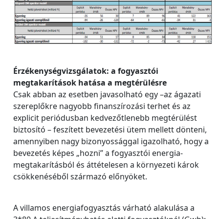
Érzékenységvizsgálatok: a fogyasztói
megtakarítások hatása a megtérülésre
Csak abban az esetben javasolható egy –az ágazati
szereplőkre nagyobb finanszírozási terhet és az
explicit periódusban kedvezőtlenebb megtérülést
biztosító – feszített bevezetési ütem mellett dönteni,
amennyiben nagy bizonyossággal igazolható, hogy a
bevezetés képes „hozni” a fogyasztói energia‐
megtakarításból és áttételesen a környezeti károk
csökkenéséből származó előnyöket.
A villamos energiafogyasztás várható alakulása a