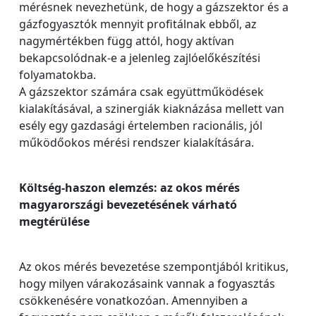
mérésnek nevezhetünk, de hogy a gázszektor és a
gázfogyasztók mennyit profitálnak ebből, az
nagymértékben függ attól, hogy aktívan
bekapcsolódnak‐e a jelenleg zajlóelőkészítési
folyamatokba.
A gázszektor számára csak együttműködések
kialakításával, a szinergiák kiaknázása mellett van
esély egy gazdasági értelemben racionális, jól
működőokos mérési rendszer kialakítására.
Költség-haszon elemzés: az okos mérés
magyarországi bevezetésének várható
megtérülése
Az okos mérés bevezetése szempontjából kritikus,
hogy milyen várakozásaink vannak a fogyasztás
csökkenésére vonatkozóan. Amennyiben a