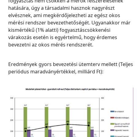
fogyasztás nem csökken a mérők felszerelésének
hatására, úgy a társadalmi hasznok nagyrészt
elvésznek, ami megkérdőjelezheti az egész okos
mérési rendszer bevezethetőségét. Ugyanakkor már
kismértékű (1% alatti) fogyasztáscsökkenési
várakozás esetén is egyértelmű, hogy érdemes
bevezetni az okos mérés rendszerét.
Eredmények gyors bevezetési ütemterv mellett (Teljes
periódus maradványértékkel, milliárd Ft):