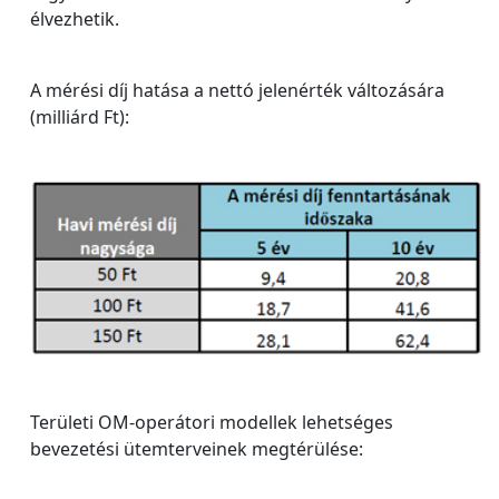
élvezhetik.
A mérési díj hatása a nettó jelenérték változására
(milliárd Ft):
Területi OM-operátori modellek lehetséges
bevezetési ütemterveinek megtérülése: