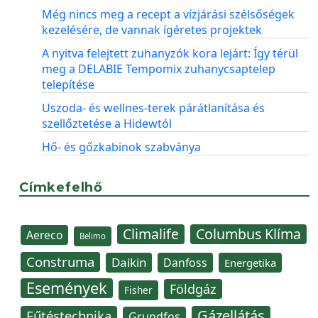
Még nincs meg a recept a vízjárási szélsőségek
kezelésére, de vannak ígéretes projektek
A nyitva felejtett zuhanyzók kora lejárt: Így térül
meg a DELABIE Tempomix zuhanycsaptelep
telepítése
Uszoda- és wellnes-terek párátlanítása és
szellőztetése a Hidewtól
Hő- és gőzkabinok szabványa
Címkefelhő
Climalife
Columbus Klíma
Aereco
Belimo
Construma
Daikin
Danfoss
Energetika
Események
Földgáz
Fisher
Gázellátás
Fűtéstechnika
Grundfos