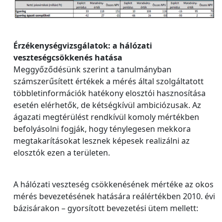
Érzékenységvizsgálatok: a hálózati
veszteségcsökkenés hatása
Meggyőződésünk szerint a tanulmányban
számszerűsített értékek a mérés által szolgáltatott
többletinformációk hatékony elosztói hasznosítása
esetén elérhetők, de kétségkívül ambiciózusak. Az
ágazati megtérülést rendkívül komoly mértékben
befolyásolni fogják, hogy ténylegesen mekkora
megtakarításokat lesznek képesek realizálni az
elosztók ezen a területen.
A hálózati veszteség csökkenésének mértéke az okos
mérés bevezetésének hatására reálértékben 2010. évi
bázisárakon – gyorsított bevezetési ütem mellett: