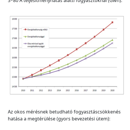
3*80 A teljesítményhatás alatti fogyasztóknál (Gwh):
Az okos mérésnek betudható fogyasztáscsökkenés
hatása a megtérülése (gyors bevezetési ütem):