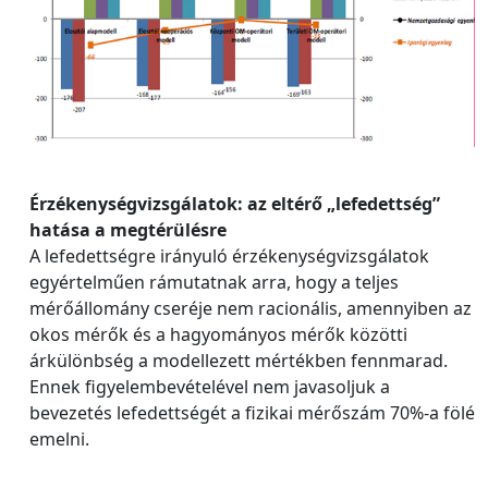
Érzékenységvizsgálatok: az eltérő „lefedettség”
hatása a megtérülésre
A lefedettségre irányuló érzékenységvizsgálatok
egyértelműen rámutatnak arra, hogy a teljes
mérőállomány cseréje nem racionális, amennyiben az
okos mérők és a hagyományos mérők közötti
árkülönbség a modellezett mértékben fennmarad.
Ennek figyelembevételével nem javasoljuk a
bevezetés lefedettségét a fizikai mérőszám 70%-a fölé
emelni.