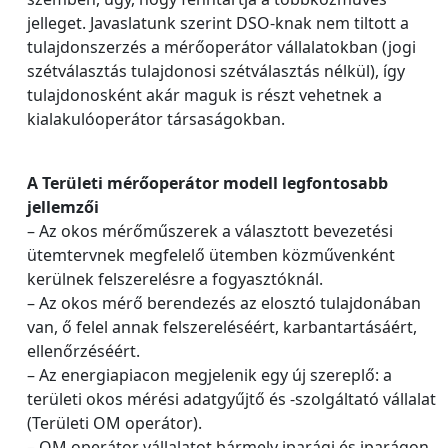
jelleget. Javaslatunk szerint DSO‐knak nem tiltott a
tulajdonszerzés a mérőoperátor vállalatokban (jogi
szétválasztás tulajdonosi szétválasztás nélkül), így
tulajdonosként akár maguk is részt vehetnek a
kialakulóoperátor társaságokban.
A Területi mérőoperátor modell legfontosabb
jellemzői
– Az okos mérőműszerek a választott bevezetési
ütemtervnek megfelelő ütemben közművenként
kerülnek felszerelésre a fogyasztóknál.
– Az okos mérő berendezés az elosztó tulajdonában
van, ő felel annak felszereléséért, karbantartásáért,
ellenőrzéséért.
– Az energiapiacon megjelenik egy új szereplő: a
területi okos mérési adatgyűjtő és ‐szolgáltató vállalat
(Területi OM operátor).
– OM operátor vállalatot bármely iparági és iparágon