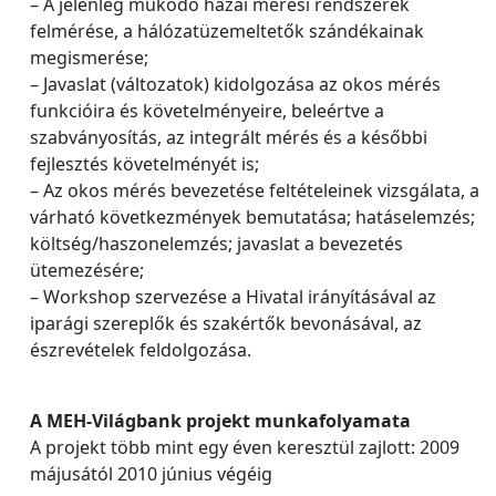
– A jelenleg működő hazai mérési rendszerek
felmérése, a hálózatüzemeltetők szándékainak
megismerése;
– Javaslat (változatok) kidolgozása az okos mérés
funkcióira és követelményeire, beleértve a
szabványosítás, az integrált mérés és a későbbi
fejlesztés követelményét is;
– Az okos mérés bevezetése feltételeinek vizsgálata, a
várható következmények bemutatása; hatáselemzés;
költség/haszonelemzés; javaslat a bevezetés
ütemezésére;
– Workshop szervezése a Hivatal irányításával az
iparági szereplők és szakértők bevonásával, az
észrevételek feldolgozása.
A MEH‐Világbank projekt munkafolyamata
A projekt több mint egy éven keresztül zajlott: 2009
májusától 2010 június végéig