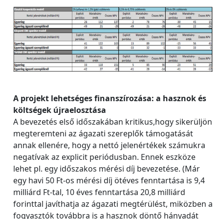
A projekt lehetséges finanszírozása: a hasznok és
költségek újraelosztása
A bevezetés első időszakában kritikus,hogy sikerüljön
megteremteni az ágazati szereplők támogatását
annak ellenére, hogy a nettó jelenértékek számukra
negatívak az explicit periódusban. Ennek eszköze
lehet pl. egy időszakos mérési díj bevezetése. (Már
egy havi 50 Ft‐os mérési díj ötéves fenntartása is 9,4
milliárd Ft‐tal, 10 éves fenntartása 20,8 milliárd
forinttal javíthatja az ágazati megtérülést, miközben a
fogyasztók továbbra is a hasznok döntő hányadát