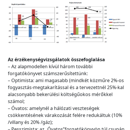
Az érzékenységvizsgálatok összefoglalása
– Az alapmodellen kívül három további
forgatókönyvet számszerűsítettünk:
– Optimista: ami magasabb (mindkét közműre 2%‐os
fogyasztás‐megtakarítással és a tervezettnél 25%‐kal
alacsonyabb bekerülési költségűokos mérőkkel
számol;
– Óvatos: amelynél a hálózati veszteségek
csökkentésének várakozását felére redukáltuk (10%
/villany és 20% /gáz);
– Pesszimista: az „Óvatos”forgatókönyvön túl csupán