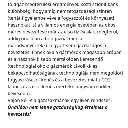
földgáz megtérülési eredmények közti szignifikáns
különbség, hogy amíg nemzetgazdasági szinten
(tehát figyelembe véve a fogyasztói és környezeti
hasznokat is) a villamos energia esetében az okos
mérés bevezetése már az első tíz év alatt megtérül,
addig önállóan a földgáznál még a
maradványértékkel együtt sem gazdaságos a
bevezetés. Ennek oka a gázmérők magasabb árában
és a hasznok kisebb mértékében keresendő
(technológiai okok: gázmérők távoli ki‐ és
bekapcsolhatóságának technológiája nem megoldott,
fogyasztáscsökkenés és a bevezetés miatti CO2
kibocsátás csökkenés mértéke nagyságrendileg
kevesebb).”
Vajon kell‐e a gázszakmának egy ilyen rendszer?
Önállóan nem lenne gazdaságilag értelmes a
bevezetés!