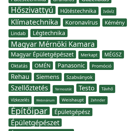
Hőszivattyú
Hűtéstechnika
Ivóvíz
Klímatechnika
Koronavírus
Kémény
Légtechnika
Lindab
Magyar Mérnöki Kamara
Magyar Épületgépészet
MÉGSZ
Merkapt
Panasonic
OMÉN
Oktatás
Promóció
Rehau
Siemens
Szabványok
Szellőztetés
Testo
Távhő
Termosztát
Weishaupt
Vízkezelés
Zehnder
Webinárium
Építőipar
Épületgépész
Épületgépészet