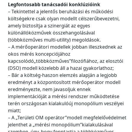
Legfontosabb tanácsadói konklúzióink
– Tekintettel a jelentős beruházási és működési
költségekre csak olyan modellt célszerűbevezetni,
amely biztosítja a szinergiát az egyes
különállóközművek összehangolásával
(többközműves multi-utility) megoldások.
– A mérőoperátori modellek jobban illeszkednek az
okos mérés koncepciójához
kapcsolódó„többközműves”filozófiához, az elosztói
(DSO) modell közelebb áll a hazai gyakorlathoz;
– Bár a költség-haszon elemzés alapján a legjobb
eredményt a központosított mérőoperátor modell
eredményezte, nem javasoljuk ennek
implementációját a mérési rendszer működtetése
terén országosan kialakulóúj monopólium veszélyei
miatt;
– A „Területi OM operátor”modell megfelelővédelmet
jelenthet a „mérési monopólium”kialakulásával
szemben, úgy, hogy fenntartja a többközműves