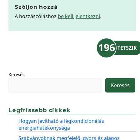
Szóljon hozzá
A hozzászóláshoz
be kell jelentkezni
.
196
TETSZIK
Keresés
Keresés
Legfrissebb cikkek
Hogyan javítható a légkondicionálás
energiahatékonysága
Szabványoknak megfelelő, gyors és alapos