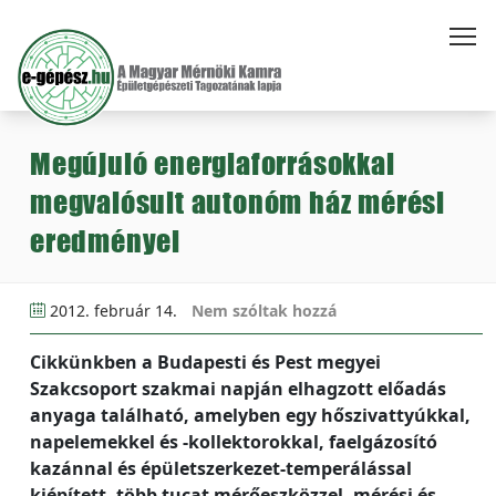
Megújuló energiaforrásokkal
megvalósult autonóm ház mérési
eredményei
2012. február 14.
Nem szóltak hozzá
Cikkünkben a Budapesti és Pest megyei
Szakcsoport szakmai napján elhagzott előadás
anyaga található, amelyben egy hőszivattyúkkal,
napelemekkel és -kollektorokkal, faelgázosító
kazánnal és épületszerkezet-temperálással
kiépített, több tucat mérőeszközzel, mérési és