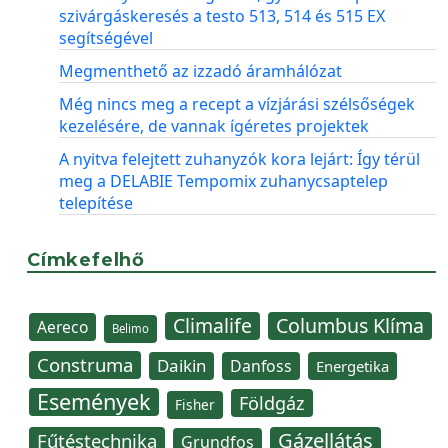
szivárgáskeresés a testo 513, 514 és 515 EX
segítségével
Megmenthető az izzadó áramhálózat
Még nincs meg a recept a vízjárási szélsőségek
kezelésére, de vannak ígéretes projektek
A nyitva felejtett zuhanyzók kora lejárt: Így térül
meg a DELABIE Tempomix zuhanycsaptelep
telepítése
Címkefelhő
Climalife
Columbus Klíma
Aereco
Belimo
Construma
Daikin
Danfoss
Energetika
Események
Földgáz
Fisher
Gázellátás
Fűtéstechnika
Grundfos