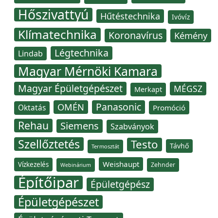
Hőszivattyú
Hűtéstechnika
Ivóvíz
Klímatechnika
Koronavírus
Kémény
Légtechnika
Lindab
Magyar Mérnöki Kamara
Magyar Épületgépészet
MÉGSZ
Merkapt
Panasonic
OMÉN
Oktatás
Promóció
Rehau
Siemens
Szabványok
Szellőztetés
Testo
Távhő
Termosztát
Weishaupt
Vízkezelés
Zehnder
Webinárium
Építőipar
Épületgépész
Épületgépészet